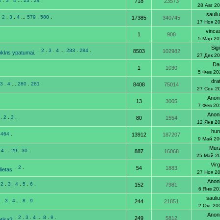
2
.
3
.
4
...
23
.
24
.
718
23573
28 Авг 2
sauli
.
2
.
3
.
4
...
579
.
580
.
17385
340745
17 Ноя 2
vincas
1
908
5 Мар 20
Sigi
.
2
.
3
.
4
...
283
.
284
.
8503
102982
klлs ypatumai.
27 Дек 2
Dan
1
1030
5 Фев 20
dra
3
.
4
...
280
.
281
.
8408
75014
27 Сен 2
Anon
13
3005
7 Фев 20
Anon
.
2
.
3
.
80
1554
12 Янв 2
hun
.
464
.
13912
187207
9 Май 20
Mur
.
4
...
29
.
30
.
887
16068
25 Май 2
Virg
.
2
.
54
1883
lietas
27 Ноя 2
Anon
.
2
.
3
.
4
.
5
.
6
.
152
7981
6 Янв 20
sauli
2
.
3
.
4
...
8
.
9
.
244
21851
2 Окт 20
Anon
.
2
.
3
.
4
...
8
.
9
.
249
5812
ptika?