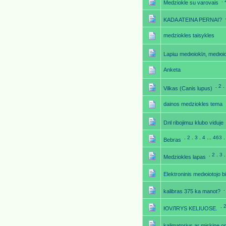
.
Medziokle su varovais
KADA ATEINA РERNAI?
medziokles taisykles
Lapiш medюioklл, medюio
Anketa
.
2
.
Vilkas (Canis lupus)
dainos medziokles tema
Dлl ribojimш klubo viduje
.
2
.
3
.
4
...
463
Bebras
.
2
.
3
Medziokles lapas
Elektroninis medюiotojo bi
kalibras 375 ka manot?
.
ЮVЛRYS KELIUOSE.
kalimatorius ar miskine o