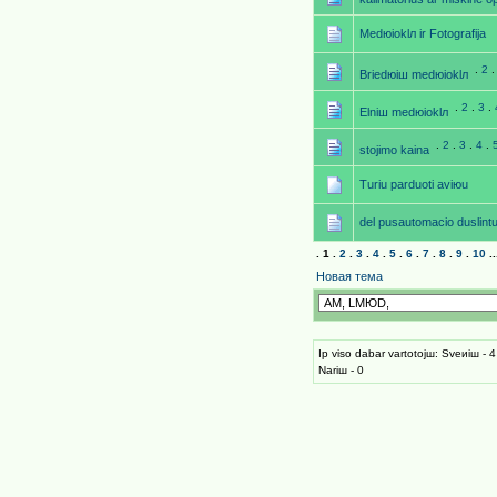
Medюioklл ir Fotografija
.
2
Briedюiш medюioklл
.
2
.
3
.
Elniш medюioklл
.
2
.
3
.
4
.
stojimo kaina
Turiu parduoti aviюu
del pusautomacio duslin
.
1
.
2
.
3
.
4
.
5
.
6
.
7
.
8
.
9
.
10
..
Новая тема
Iр viso dabar vartotojш: Sveиiш - 4
Nariш - 0