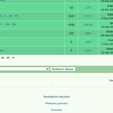
23 Фев 2
Zuik
10
1275
23 Окт 2
Sold
.
3
.
4
...
44
.
45
.
1347
41715
9 Сен 20
g
4
...
158
.
159
.
4766
109764
13 Авг 2
Anon
5
.
123
6566
28 Ноя 2
Fo
0
1123
1 Сен 20
Anon
tuvo
2
1224
12 Авг 2
.
34
.
35
.
>>
Da
Naudojimosi taisyklлs
Reklamos galimyb
л
Kontaktai