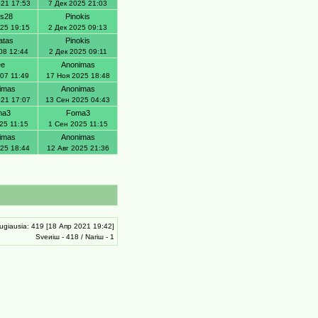
021 17:53
7 Дек 2025 21:03
is28
Pinokis
025 19:15
2 Дек 2025 09:13
atas
Pinokis
08 12:44
2 Дек 2025 09:11
ee
Anonimas
007 11:49
17 Ноя 2025 18:48
imas
Anonimas
021 17:07
13 Сен 2025 04:43
ma3
Foma3
25 11:15
1 Сен 2025 11:15
imas
Anonimas
025 18:44
12 Авг 2025 21:36
ugiausia: 419 [18 Апр 2021 19:42]
Sveиiш - 418 / Nariш - 1