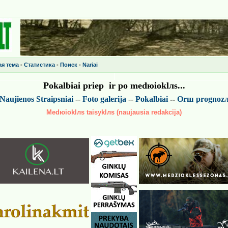
я тема
-
Статистика
-
Поиск
-
Nariai
Pokalbiai prieр ir po medюiokl
лs
...
Naujienos
Straipsniai
--
Foto galerija
--
Pokalbiai
--
Or
ш
prognoz
Medюioklлs taisyklлs (naujausia redakcija)