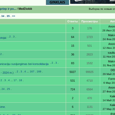
rieр ir po...
/
Medžioklė
Выборка по новым о
.
34
.
35
.
>>
Ответы
Просмотры
Ав
Anon
3
176
26 Июл 2
Makr
.
2
.
3
.
64
1723
otojai
24 Фев 2
Anon
15
501
12 Июн 2
sauli
.
2
.
36
2823
11 Ноя 2
Makr
.
2
.
3
.
83
1532
izacijш susijungimas bei konsolidacija
31 Янв 2
DE
.
2
.
3
.
4
...
167
.
168
.
5027
99925
 - 2024 m.)
29 Май 2
Form
.
2
.
3
.
4
...
17
.
18
.
531
4710
6 Мар 20
Anon
..
24
.
25
.
724
6564
27 Фев 2
Kail
2
470
14 Май 2
Kail
bsime.
6
1131
27 Мар 2
dra