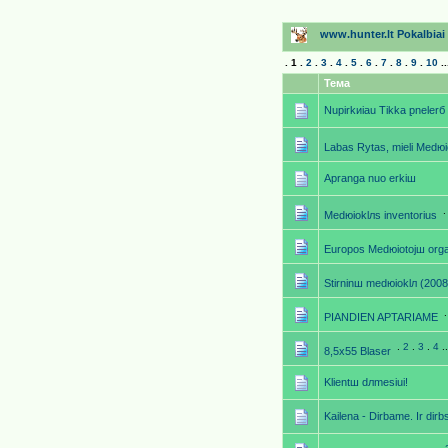
www.hunter.lt Pokalbiai p
.
1
.
2
.
3
.
4
.
5
.
6
.
7
.
8
.
9
.
10
..
Тема
Nupirkиiau Tikka р̣nelerб
Labas Rytas, mieli Medюi
Apranga nuo erkiш
Medюioklлs inventorius
Europos Medюiotojш organ
Stirninш medюioklл (2008
РIANDIEN APTARIAME
.
2
.
3
.
4
.
8,5x55 Blaser
Klientш dлmesiui!
Kailena - Dirbame. Ir dir