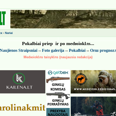
ск
-
Nariai
Pokalbiai prieр ir po medюiokl
лs
...
Naujienos
Straipsniai
--
Foto galerija
--
Pokalbiai
--
Or
ш
prognoz
Medюioklлs taisyklлs (naujausia redakcija)