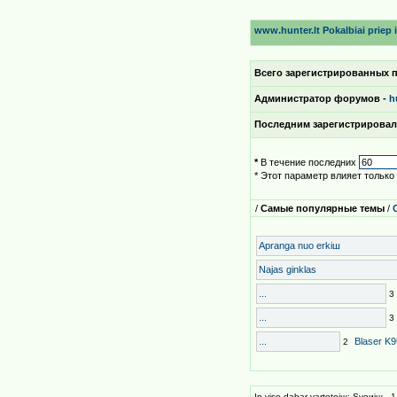
www.hunter.lt Pokalbiai prieр ir
Всего зарегистрированных п
Администратор форумов -
h
Последним зарегистрирова
*
В течение последних
* Этот параметр влияет тольк
/
Самые популярные темы
/
Apranga nuo erkiш
Najas ginklas
...
3
...
3
...
Blaser K9
2
Iр viso dabar vartotojш: Sveиiш - 1