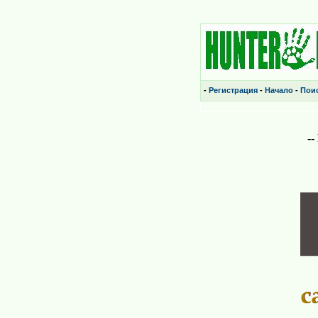
-
Регистрация
-
Начало
-
Пои
--