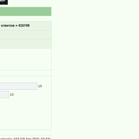
 ответов » 415749
15
13
ugiausia: 419 [18 Апр 2021 19:42]