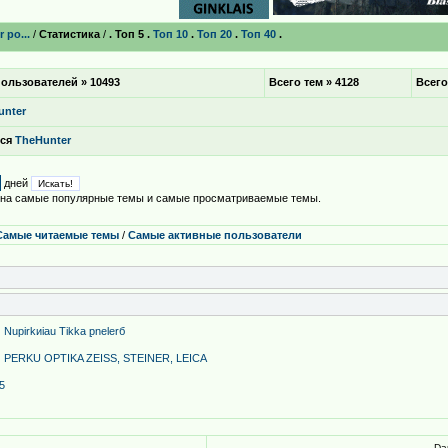
 po...
/
Статистика
/
. Топ 5 .
Топ 10
.
Топ 20
.
Топ 40
.
ользователей » 10493
Всего тем » 4128
Всего
unter
лся
TheHunter
дней
о на самые популярные темы и самые просматриваемые темы.
Самые читаемые темы
/
Самые активные пользователи
Nupirkиiau Tikka р̣nelerб
PERKU OPTIKA ZEISS, STEINER, LEICA
5
Da