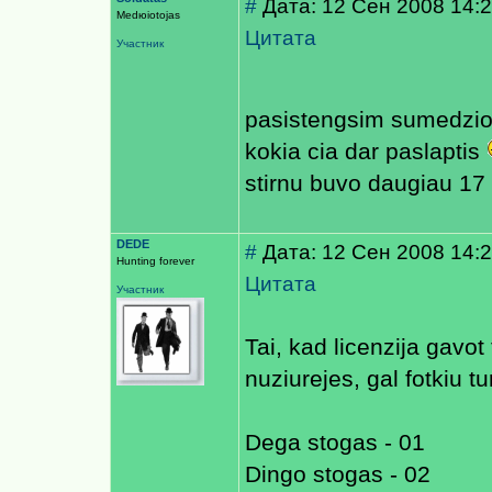
#
Дата: 12 Сен 2008 14:
Medюiotojas
Цитата
Участник
pasistengsim sumedzi
kokia cia dar paslaptis
stirnu buvo daugiau 17
DEDE
#
Дата: 12 Сен 2008 14:
Hunting forever
Цитата
Участник
Tai, kad licenzija gavot 
nuziurejes, gal fotkiu t
Dega stogas - 01
Dingo stogas - 02