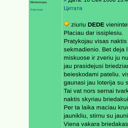
Medюiotojas
Цитата
Участник
ziuriu
DEDE
vieninte
Placiau dar issiplesiu.
Pratykojau visas naktis 
sekmadienio. Bet deja l
miskuose ir zveriu ju n
jau prasidejusi briedzia
beieskodami pateliu. vis
gaunasi jau loterija su
Tai vat nors sernai tva
naktis skyriau briedaku
Per ta laika maciau kruv
jaunikliu, stirnu su jaun
Viena vakara briedakas 