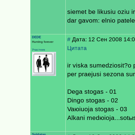
siemet be likusiu oziu i
dar gavom: elnio patele 
DEDE
#
Дата: 12 Сен 2008 14:
Hunting forever
Цитата
Участник
ir viska sumedziosit?o p
per praejusi sezona su
Dega stogas - 01
Dingo stogas - 02
Vaюiuoja stogas - 03
Alkani medюioja...sotы
Soldatas