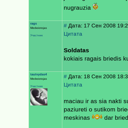
nugrauzia
rags
#
Дата: 17 Сен 2008 19:
Medюiotojas
Цитата
Участник
Soldatas
kokiais ragais briedis k
tautvydas4
#
Дата: 18 Сен 2008 18:
Medюiotojas
Цитата
Участник
maciau ir as sia nakti 
paziureti o sutikom brie
meskinas
dar brie