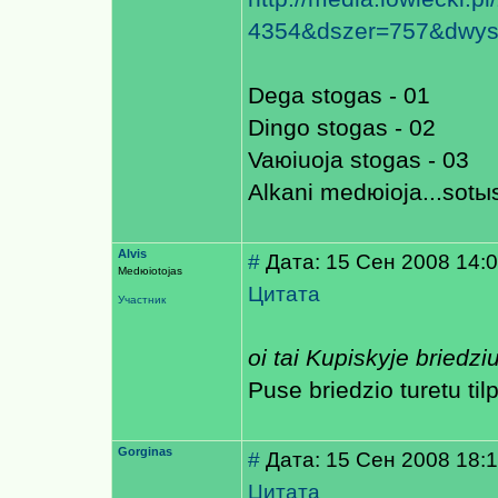
4354&dszer=757&dwy
Dega stogas - 01
Dingo stogas - 02
Vaюiuoja stogas - 03
Alkani medюioja...sotы
Alvis
#
Дата: 15 Сен 2008 14:
Medюiotojas
Цитата
Участник
oi tai Kupiskyje briedz
Puse briedzio turetu tilpt
Gorginas
#
Дата: 15 Сен 2008 18:
Цитата