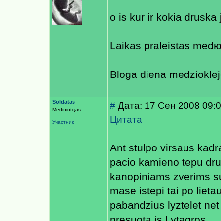
o is kur ir kokia druska
Laikas praleistas medю
Bloga diena medzioklej
Soldatas
#
Дата: 17 Сен 2008 09:
Medюiotojas
Цитата
Участник
Ant stulpo virsaus kadra
pacio kamieno tepu drus
kanopiniams zverims su
mase istepi tai po lieta
pabandzius lyztelet net
presuota is Lytagros.