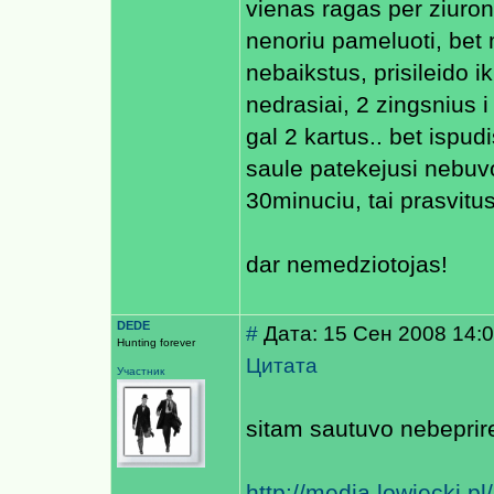
vienas ragas per ziuro
nenoriu pameluoti, bet 
nebaikstus, prisileido ik
nedrasiai, 2 zingsnius i
gal 2 kartus.. bet ispud
saule patekejusi nebuv
30minuciu, tai prasvitu
dar nemedziotojas!
DEDE
#
Дата: 15 Сен 2008 14:
Hunting forever
Цитата
Участник
sitam sautuvo nebeprir
http://media.lowiecki.p