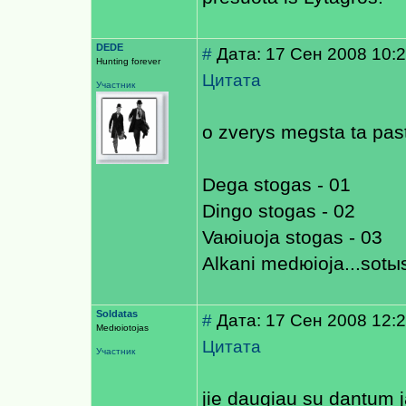
DEDE
#
Дата: 17 Сен 2008 10:
Hunting forever
Цитата
Участник
o zverys megsta ta past
Dega stogas - 01
Dingo stogas - 02
Vaюiuoja stogas - 03
Alkani medюioja...sotы
Soldatas
#
Дата: 17 Сен 2008 12:
Medюiotojas
Цитата
Участник
jie daugiau su dantum ja