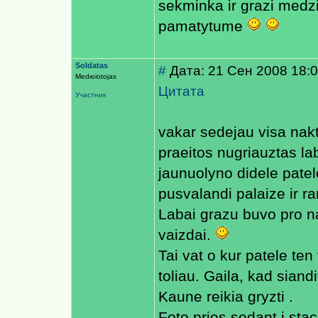
sekminka ir grazi medz
pamatytume
Soldatas
#
Дата: 21 Сен 2008 18:
Medюiotojas
Цитата
Участник
vakar sedejau visa nakt
praeitos nugriauztas lab
jaunuolyno didele patele
pusvalandi palaize ir r
Labai grazu buvo pro na
vaizdai.
Tai vat o kur patele ten 
toliau. Gaila, kad siandi
Kaune reikia gryzti .
Foto pries sedant i stac