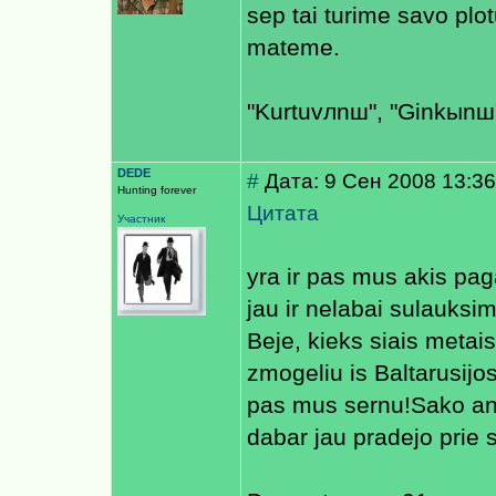
sep tai turime savo plo
mateme.
"Kurtuvлnш", "Ginkыnш"
DEDE
#
Дата: 9 Сен 2008 13:36
Hunting forever
Цитата
Участник
yra ir pas mus akis pag
jau ir nelabai sulauksi
Beje, kieks siais metai
zmogeliu is Baltarusijos
pas mus sernu!Sako an
dabar jau pradejo prie 