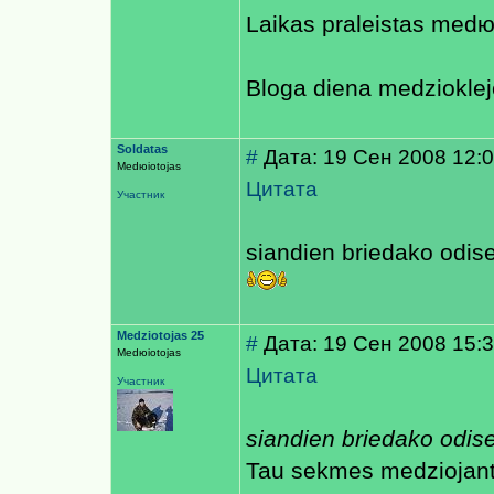
Laikas praleistas medю
Bloga diena medzioklej
Soldatas
#
Дата: 19 Сен 2008 12:
Medюiotojas
Цитата
Участник
siandien briedako odisej
Medziotojas 25
#
Дата: 19 Сен 2008 15:
Medюiotojas
Цитата
Участник
siandien briedako odisej
Tau sekmes medziojan