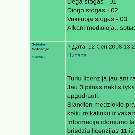
Dega stogas - 01
Dingo stogas - 02
Vaюiuoja stogas - 03
Alkani medюioja...sotы
Soldatas
#
Дата: 12 Сен 2008 13:2
Medюiotojas
Цитата
Участник
Turiu licenzija jau ant 
Jau 3 pilnas naktis tyk
apgudrauti.
Siandien medziokle pra
keliu reikaliuku ir vakar
Informacija idomumo lab
briedziu licenzijas 11 is