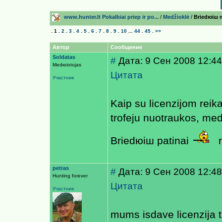
www.hunter.lt Pokalbiai prieр ir po...
/
Medžioklė
/
Briedюiш 
.
1
.
2
.
3
.
4
.
5
.
6
.
7
.
8
.
9
.
10
...
44
.
45
.
>>
Автор
Сообщение
Soldatas
#
Дата: 9 Сен 2008 12:44
Medюiotojas
Цитата
Участник
Kaip su licenzijom reikal
trofeju nuotraukos, m
Briedюiш patinai
n
petras
#
Дата: 9 Сен 2008 12:48
Hunting forever
Цитата
Участник
mums isdave licenzija t