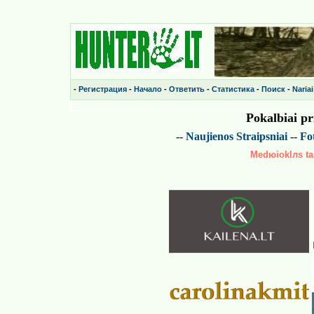
-
Регистрация
-
Начало
-
Ответить
-
Статистика
-
Поиск
-
Nariai
Pokalbiai p
--
Naujienos
Straipsniai
--
Fot
Medюioklлs tai