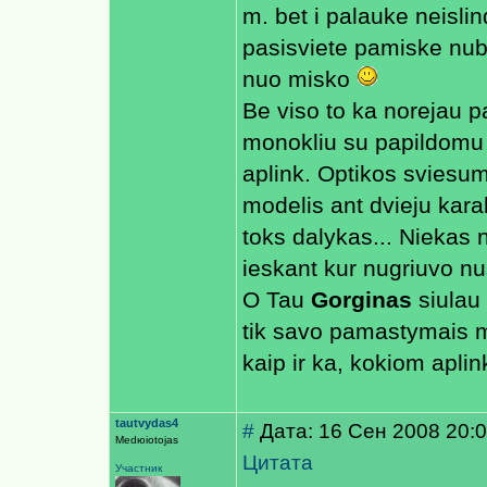
m. bet i palauke neisli
pasisviete pamiske nub
nuo misko
Be viso to ka norejau p
monokliu su papildomu I
aplink. Optikos sviesum
modelis ant dvieju kar
toks dalykas... Niekas n
ieskant kur nugriuvo n
O Tau
Gorginas
siulau 
tik savo pamastymais m
kaip ir ka, kokiom apli
tautvydas4
#
Дата: 16 Сен 2008 20:
Medюiotojas
Цитата
Участник