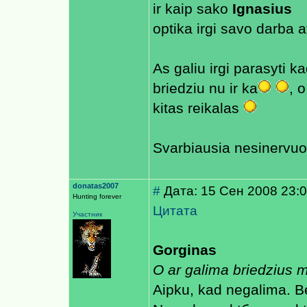
ir kaip sako
Ignasius
optika irgi savo darba a
As galiu irgi parasyti k
briedziu nu ir ka
, 
kitas reikalas
Svarbiausia nesinervuoti 
donatas2007
#
Дата: 15 Сен 2008 23:
Hunting forever
Цитата
Участник
Gorginas
O ar galima briedzius m
Aiрku, kad negalima. Bet