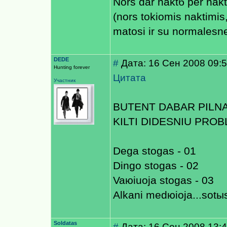
Nors dar naktб per nakti
(nors tokiomis naktimis
matosi ir su normalesne
DEDE
#
Дата: 16 Сен 2008 09:
Hunting forever
Цитата
Участник
BUTENT DABAR PILNA
KILTI DIDESNIU PRO
Dega stogas - 01
Dingo stogas - 02
Vaюiuoja stogas - 03
Alkani medюioja...sotы
Soldatas
#
Дата: 16 Сен 2008 13:4