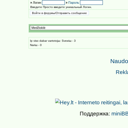
»
Логин
»
Пароль
Введите Просто введите уникальный Логин.
Iр viso dabar vartotojш: Sveиiш - 3
Nariш - 0
Naudoj
Rekl
Поддержка:
miniBB