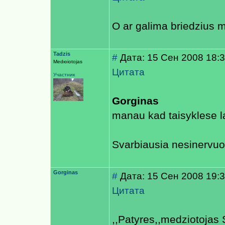
O ar galima briedzius m
Tadzis
#
Дата: 15 Сен 2008 18:
Medюiotojas
Цитата
Участник
Gorginas
manau kad taisyklese la
Svarbiausia nesinervuoti 
Gorginas
#
Дата: 15 Сен 2008 19:
Цитата
,,Patyres,,medziotojas 