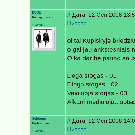
DEDE
#
Дата: 12 Сен 2008 13:
Hunting forever
Цитата
Участник
oi tai Kupiskyje briedz
o gal jau ankstesniais 
O ka dar be patino saus
Dega stogas - 01
Dingo stogas - 02
Vaюiuoja stogas - 03
Alkani medюioja...sotы
Soldatas
#
Дата: 12 Сен 2008 14:
Medюiotojas
Цитата
Участник