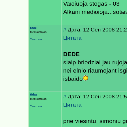
Vaюiuoja stogas - 03
Alkani medюioja...sotы
rags
#
Дата: 12 Сен 2008 21:
Medюiotojas
Цитата
Участник
DEDE
siaip briedziai jau rujo
nei elnio riaumojant isg
isbaido
tidas
#
Дата: 12 Сен 2008 21:
Medюiotojas
Цитата
Участник
prie viesintu, simoniu g