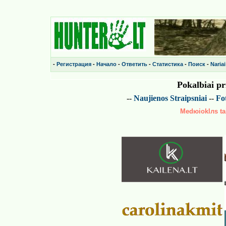
-
Регистрация
-
Начало
-
Ответить
-
Статистика
-
Поиск
-
Nariai
Pokalbiai p
--
Naujienos
Straipsniai
--
Fot
Medюioklлs tai