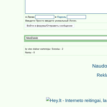
»
Логин
»
Пароль
Введите Просто введите уникальный Логин.
Iр viso dabar vartotojш: Sveиiш - 2
Nariш - 0
Naudoj
Rekl