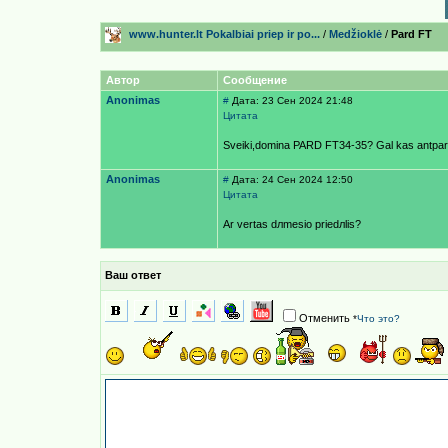
www.hunter.lt Pokalbiai prieр ir po...
/
Medžioklė
/
Pard FT
Автор
Сообщение
Anonimas
#
Дата: 23 Сен 2024 21:48
Цитата
Sveiki,domina PARD FT34-35? Gal kas antpard
Anonimas
#
Дата: 24 Сен 2024 12:50
Цитата
Ar vertas dлmesio priedлlis?
Ваш ответ
Отменить
*
Что это?