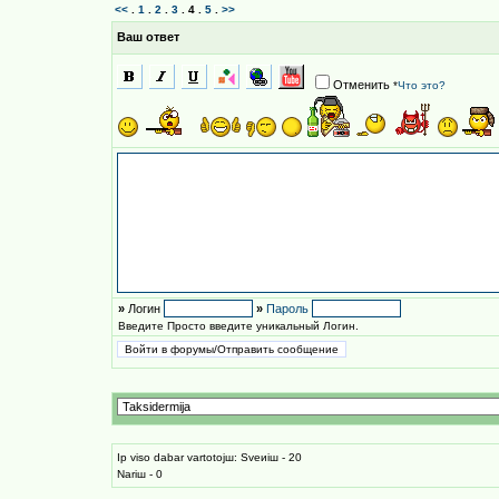
<<
.
1
.
2
.
3
.
4
.
5
.
>>
Ваш ответ
Отменить
*
Что это?
»
Логин
»
Пароль
Введите Просто введите уникальный Логин.
Iр viso dabar vartotojш: Sveиiш - 20
Nariш - 0