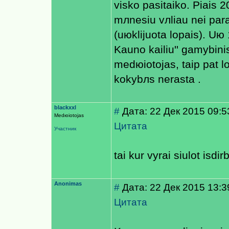
visko pasitaiko. Рiais 
mлnesiu vлliau nei para
(uюklijuotа lopais). Uю 
Kauno kailiu'' gamybini
medюiotojas, taip pat 
kokybлs nerasta .
blackxxl
#
Дата: 22 Дек 2015 09:5
Medюiotojas
Цитата
Участник
tai kur vyrai siulot isdir
Anonimas
#
Дата: 22 Дек 2015 13:3
Цитата