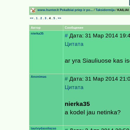
www.hunter.lt Pokalbiai prieр ir po...
/
Taksidermija
/
KAILIAI 
<<
.
1
.
2
.
3
.
4
.
5
.
>>
Автор
Сообщение
nierka35
#
Дата: 31 Мар 2014 19:
Цитата
ar yra Siauliuose kas is
Anonimas
#
Дата: 31 Мар 2014 21:
Цитата
nierka35
a kodel jau netinka?
tautvydassliazas