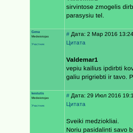
sirvintose zmogelis dir
parasysiu tel.
Gena
#
Дата: 2 Мар 2016 13:2
Medюiotojas
Цитата
Участник
Valdemar1
veрiu kailius iрdirbti k
galiu prigriebti ir tavo
kestutis
#
Дата: 29 Июл 2016 19:
Medюiotojas
Цитата
Участник
Sveiki medziokliai.
Noriu pasidalinti savo b