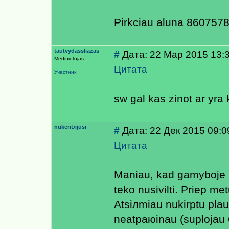
Pirkciau aluna 860757
tautvydassliazas
#
Дата: 22 Мар 2015 13:
Medюiotojas
Цитата
Участник
sw gal kas zinot ar yra k
nukentлjusi
#
Дата: 22 Дек 2015 09:0
Цитата
Maniau, kad gamyboje i
teko nusivilti. Prieр me
Atsiлmiau nukirptu plauk
neatpaюinau (suplojau 6