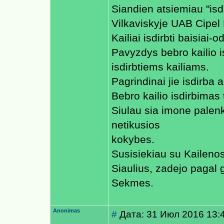
Siandien atsiemiau "isd
Vilkaviskyje UAB Cipel 
Kailiai isdirbti baisiai-o
Pavyzdys bebro kailio i
isdirbtiems kailiams.
Pagrindinai jie isdirba a
Bebro kailio isdirbimas 
Siulau sia imone palenk
netikusios
kokybes.
Susisiekiau su Kailenos 
Siaulius, zadejo pagal g
Sekmes.
Anonimas
#
Дата: 31 Июл 2016 13: