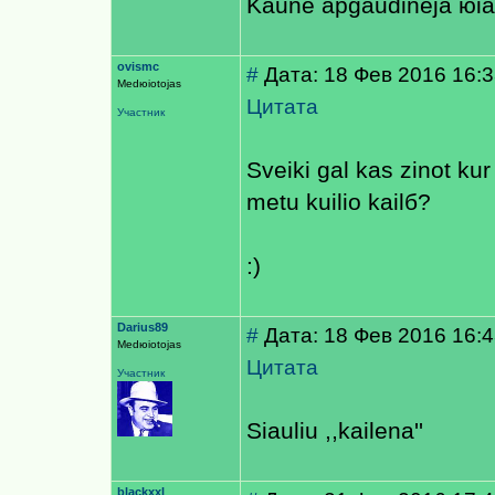
Kaune apgaudineja юiau
ovismc
#
Дата: 18 Фев 2016 16:
Medюiotojas
Цитата
Участник
Sveiki gal kas zinot kur
metu kuilio kailб?
:)
Darius89
#
Дата: 18 Фев 2016 16:
Medюiotojas
Цитата
Участник
Siauliu ,,kailena''
blackxxl