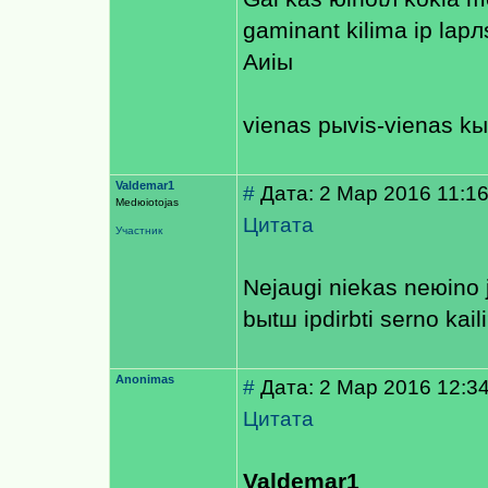
gaminant kilimа iр lapл
Aиiы
vienas рыvis-vienas k
Valdemar1
#
Дата: 2 Мар 2016 11:1
Medюiotojas
Цитата
Участник
Nejaugi niekas neюino j
bыtш iрdirbti serno kaili
Anonimas
#
Дата: 2 Мар 2016 12:3
Цитата
Valdemar1