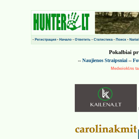
-
Регистрация
-
Начало
-
Ответить
-
Статистика
-
Поиск
-
Nariai
Pokalbiai p
--
Naujienos
Straipsniai
--
Fot
Medюioklлs tai