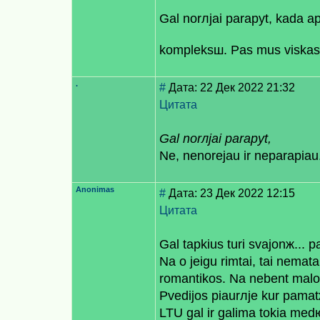
Gal norлjai paraрyt, kada 
kompleksш. Pas mus viskas 
.
#
Дата: 22 Дек 2022 21:32
Цитата
Gal norлjai paraрyt,
Ne, nenorejau ir neparaрiau
Anonimas
#
Дата: 23 Дек 2022 12:15
Цитата
Gal taрkius turi svajonж... 
Na o jeigu rimtai, tai nema
romantikos. Na nebent malo
Рvedijos рiaurлje kur pama
LTU gal ir galima tokia med