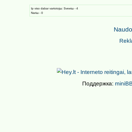
Iр viso dabar vartotojш: Sveиiш - 4
Nariш - 0
Naudoj
Rekl
Поддержка:
miniBB