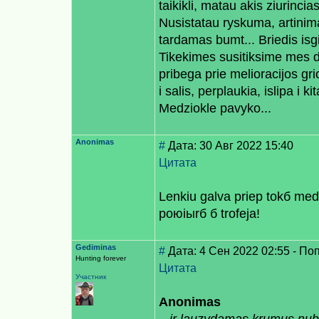
taikikli, matau akis ziurinci
Nusistatau ryskuma, artinima
tardamas bumt... Briedis isgi
Tikekimes susitiksime mes da
pribega prie melioracijos gri
i salis, perplaukia, islipa i
Medziokle pavyko...
Anonimas
#
Дата: 30 Авг 2022 15:40
Цитата
Lenkiu galvа prieр tokб med
poюiыrб б trofejа!
Gediminas
#
Дата: 4 Сен 2022 02:55 - По
Hunting forever
Цитата
Участник
Anonimas