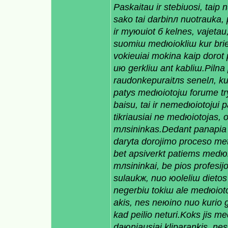
Paskaitau ir stebiuosi, taip 
sako tai darbinл nuotrauka
ir myюиiot б kelnes, vajetau
suomiш medюiokliш kur bried
vokieиiai mokina kaip dorot 
uю gerkliш ant kabliш.Pilna
raudonkepuraitлs senelл, kur
patys medюiotojш forume try
baisu, tai ir nemedюiotojui 
tikriausiai ne medюiotojas,
mлsininkas.Dedant panaрiа 
daryta dorojimo proceso metu,
bet apsiverkt patiems medюi
mлsininkai, be рios profesi
sulaukж, nuo юoleliш dietos
negerbiu tokiш ale medюioto
akis, nes neюino nuo kurio gal
kad peilio neturi.Koks jis m
daюniausiai kliрarankis, nes 