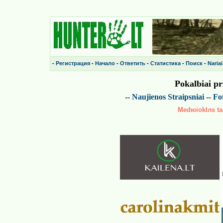
-
Регистрация
-
Начало
-
Ответить
-
Статистика
-
Поиск
-
Nariai
Pokalbiai p
--
Naujienos
Straipsniai
--
Fot
Medюioklлs tai