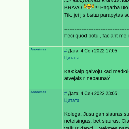
...ir lauzydamas krumus nub
BRAVO
!!! Pagarba uю
Tik, jei jis bыtш paraрytas 
-------------------------------------
Feci quod potui, faciant meli
Anonimas
#
Дата: 4 Сен 2022 17:05
Цитата
Kaюkaip galvoju kad medюiot
atvejais ґ neрaunaЎ
Anonimas
#
Дата: 4 Сен 2022 23:05
Цитата
Kolega, Jusu gan siauras su
neteisingas, bet siauras. Ci
vaikus daryti... Sekmes pam