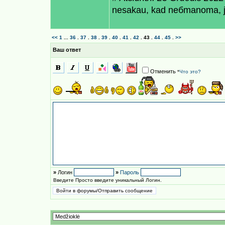
nesakau, kad neбmanoma, juo
<<
1
...
36
.
37
.
38
.
39
.
40
.
41
.
42
.
43
.
44
.
45
.
>>
Ваш ответ
Отменить
*
Что это?
»
Логин
»
Пароль
Введите Просто введите уникальный Логин.