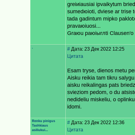
greiиiausiai iрvaikytum brie
sumedюioti, dviese ar trise 
tada gadintum miрko paklot
pravaюiuosi...
Graюu paюiыrлti Clausen'o f
.
#
Дата: 23 Дек 2022 12:25
Цитата
Esam tryse, dienos metu per
Aisku reikia tam tikru salygu, 
aisku reikalingas pats bried
svieziom pedom, o du atsistoj
nedideliu miskeliu, o oplinku
idomi.
Renku pinigus
#
Дата: 23 Дек 2022 12:36
Tashkiaus
Цитата
asiliukui...