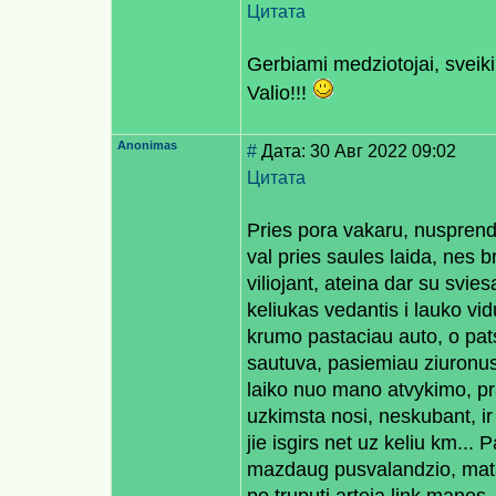
Цитата
Gerbiami medziotojai, sveiki
Valio!!!
Anonimas
#
Дата: 30 Авг 2022 09:02
Цитата
Pries pora vakaru, nusprendz
val pries saules laida, nes br
viliojant, ateina dar su svie
keliukas vedantis i lauko vi
krumo pastaciau auto, o pats 
sautuva, pasiemiau ziuronus, 
laiko nuo mano atvykimo, pra
uzkimsta nosi, neskubant, ir n
jie isgirs net uz keliu km...
mazdaug pusvalandzio, matau