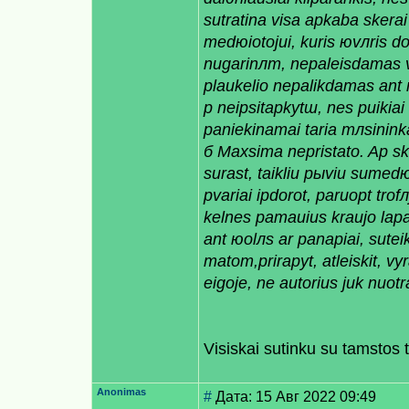
sutratina visа apkabа skerai
medюiotojui, kuris юvлris d
nugarinлm, nepaleisdamas vi
plaukelio nepalikdamas ant 
р neiрsitaрkytш, nes puikia
paniekinamai taria mлsinin
б Maxsimа nepristato. Aр sk
surast, taikliu рыviu sumedю
рvariai iрdorot, paruoрt trof
kelnes pamaиius kraujo laр
ant юolлs ar panaрiai, suteik
matom,priraрyt, atleiskit, vy
eigoje, ne autorius juk nuot
Visiskai sutinku su tamstos te
Anonimas
#
Дата: 15 Авг 2022 09:49