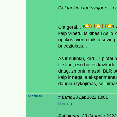
Gal taрkius turi svajonж... 
Cia gerai...
A
kaip Vinetu, isikibes i Asilo
optikos, vienu taikliu suvi
briedziukais...
As ir sutinku, kad LT plota
tiksliau, esu buves kazkada 
daug, zmoniu mazai, BLR puse
kaip ir negaila eksperimentuot
daugiau tykojimas, selinimas
Anonimas
#
Дата: 23 Дек 2022 13:01
Цитата
# Atsiuntл: 23 Gruodis 2022