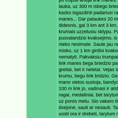
po truputi arteja link manes.
lauka, uz 300 m isbego bried
kazko isgazdinti padariusi 
manes... Dar palaukes 20 min
didesnis, gal 3 km ant 3 km,
krumais uzzelusiu sklypu. Pa
pusvalandzio kvaksejimo, is 
nieko nesimate. Saule jau nus
misko, uz 1 km girdisi kvaks
nematyti. Pakvaksiu trumpai 
link manes bega briedzio pa
greitai, bet ir neletai. Vejas
krumu, begu link bridzio. Ge
mano vietos sustoja, bandyd
100 m link jo, vadinasi ir a
ragai, medaliniai, bet tarytu
uz poros metu. Sio vakaro ti
dvejone, sauti ar nesauti. 
uosti ora ir drebeti, tarytum