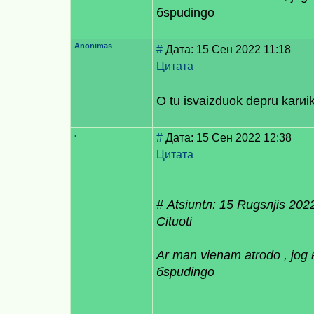
бspudingo
Anonimas
#
Дата: 15 Сен 2022 11:18
Цитата
O tu isvaizduok deрru karиi
.
#
Дата: 15 Сен 2022 12:38
Цитата
# Atsiuntл: 15 Rugsлjis 202
Cituoti
Ar man vienam atrodo , jog 
бspudingo