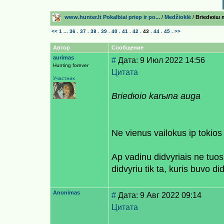
www.hunter.lt Pokalbiai prieр ir po...
/
Medžioklė
/
Briedюiш 
<<
1
...
36
.
37
.
38
.
39
.
40
.
41
.
42
.
43
.
44
.
45
.
>>
Автор
Сообщение
aurimas
#
Дата: 9 Июл 2022 14:56
Hunting forever
Цитата
Участник
Briedюio karыna auga
Ne vienus vailokus iр tokio
Aр vadinu didvyriais ne tuo
didvyriu tik ta, kuris buvo d
Anonimas
#
Дата: 9 Авг 2022 09:14
Цитата