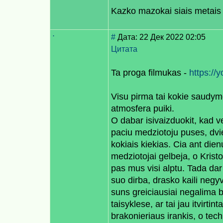
Kazko mazokai siais metais is
.
#
Дата: 22 Дек 2022 02:05
Цитата
Ta proga filmukas -
https://
Visu pirma tai kokie saudymo
atmosfera puiki.
O dabar isivaizduokit, kad v
paciu medziotoju puses, dvie
kokiais kiekias. Cia ant dien
medziotojai gelbeja, o Kristo
pas mus visi alptu. Tada da
suo dirba, drasko kaili negy
suns greiciausiai negalima bu
taisyklese, ar tai jau itvirtint
brakonieriaus irankis, o te