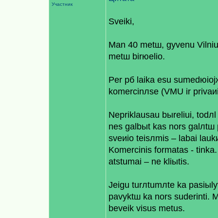
Участник
Sveiki,
Man 40 metш, gyvenu Vilniu
metш birюelio.
Per рб laikа esu sumedюiojж
komercinлse (VMU ir privaи
Nepriklausau bыreliui, todл
nes galbыt kas nors galлtш 
sveиio teisлmis – labai lauk
Komercinis formatas - tinka. 
atstumai – ne kliыtis.
Jeigu turлtumлte kа pasiыly
pavyktш kа nors suderinti. Me
beveik visus metus.