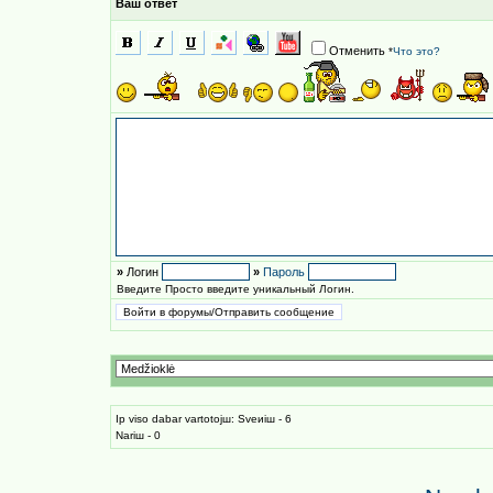
Ваш ответ
Отменить
*
Что это?
»
Логин
»
Пароль
Введите Просто введите уникальный Логин.
Iр viso dabar vartotojш: Sveиiш - 6
Nariш - 0