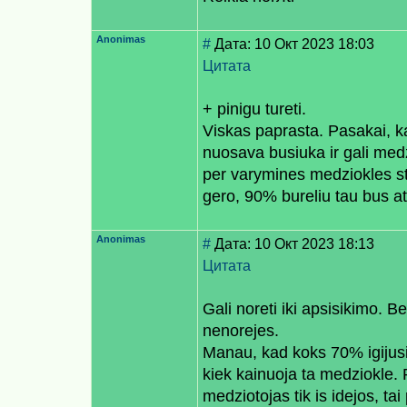
Anonimas
#
Дата: 10 Окт 2023 18:03
Цитата
+ pinigu tureti.
Viskas paprasta. Pasakai, kad
nuosava busiuka ir gali medz
per varymines medziokles stat
gero, 90% bureliu tau bus atv
Anonimas
#
Дата: 10 Окт 2023 18:13
Цитата
Gali noreti iki apsisikimo. B
nenorejes.
Manau, kad koks 70% igijusiu
kiek kainuoja ta medziokle. P
medziotojas tik is idejos, ta