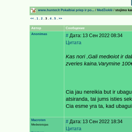
www.hunter.lt Pokalbiai prieр ir po...
/
Medžioklė
/
stojimo ka
<<
.
1
.
2
.
3
.
4
.
5
.
>>
Автор
Сообщение
Anonimas
#
Дата: 13 Сен 2022 08:34
Цитата
Kas nori ,Gali medюiot ir da
zveries kaina.Varymine 100
Cia jau nereikia but ir ubagu
atsiranda, tai jums isties sek
Cia esme yra ta, kad ubagui 
Macroten
#
Дата: 13 Сен 2022 18:34
Medюiotojas
Цитата