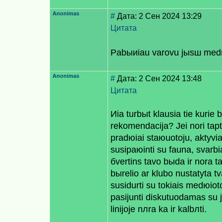
Anonimas
#
Дата: 2 Сен 2024 13:29
Цитата
Pabыиiau varovu jыsш med
Anonimas
#
Дата: 2 Сен 2024 13:48
Цитата
Иia turbыt klausia tie kurie b
rekomendacija? Jei nori tapt
pradюiai staюuotoju, aktyvia
susipaюinti su fauna, svar
бvertins tavo bыdа ir norа t
bыrelio ar klubo nustatytа tva
susidurti su tokiais medюioto
pasijunti diskutuodamas su 
linijoje nлra kа ir kalbлti.