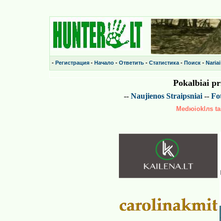
-
Регистрация
-
Начало
-
Ответить
-
Статистика
-
Поиск
-
Nariai
Pokalbiai p
--
Naujienos
Straipsniai
--
Fot
Medюioklлs tai