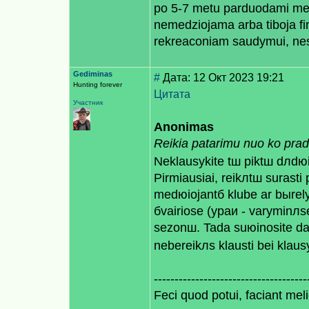
po 5-7 metu parduodami medzi
nemedziojama arba tiboja finan
rekreaconiam saudymui, nes
Gediminas
#
Дата: 12 Окт 2023 19:21
Hunting forever
Цитата
Участник
Anonimas
Reikia patarimu nuo ko prade
Neklausykite tш piktш dлdю
Pirmiausiai, reikлtш surasti
medюiojantб klube ar bыrely
бvairiose (ypaи - varyminл
sezonш. Tada suюinosite da
nebereikлs klausti bei klaus
-------------------------------------
Feci quod potui, faciant meli