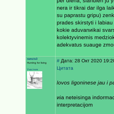
per diena, siandien ju y
nera ir tikrai dar ilga 
su paprastu gripu) zenkl
prades skirstyti i labia
kokie aduvanиikai svars
kolektyvinemis medziok
adekvatus suauge zmone
ramzis3
#
Дата: 28 Окт 2020 19:2
Hunting for living
Цитата
Участник
lovos ligoninese jau i p
иia neteisinga indormaci
interpretacijom