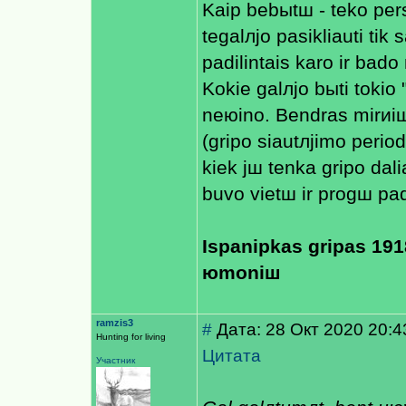
Kaip bebыtш - teko per
tegalлjo pasikliauti tik
padilintais karo ir bad
Kokie galлjo bыti tokio 
neюino. Bendras mirиi
(gripo siautлjimo period
kiek jш tenka gripo da
buvo vietш ir progш pad
Ispaniрkas gripas 191
юmoniш
ramzis3
#
Дата: 28 Окт 2020 20:4
Hunting for living
Цитата
Участник