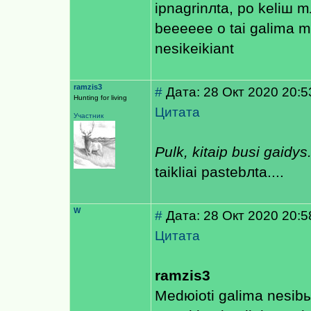
iрnagrinлta, po keliш m
beeeeee o tai galima m
nesikeikiant
ramzis3
#
Дата: 28 Окт 2020 20:5
Hunting for living
Цитата
Участник
Pulk, kitaip busi gaidys.
taikliai pastebлta....
W
#
Дата: 28 Окт 2020 20:5
Цитата
ramzis3
Medюioti galima nesibыr