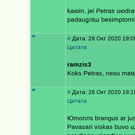
kaюin, jei Petras uюdra
padaugлtш besimptomiш
W
#
Дата: 28 Окт 2020 19:0
Цитата
ramzis3
Koks Petras, nesu mate
W
#
Дата: 28 Окт 2020 19:1
Цитата
Юmonлs brangus ar jus 
Pavasari viskas buvo 