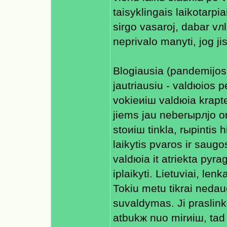
taisyklingais laikotarpi
sirgo vasaroj, dabar vлl
neprivalo manyti, jog ji
Blogiausia (pandemijos
jautriausiu - valdюios 
vokieиiш valdюia kraрt
jiems jau neberыpлjo org
stoиiш tinklа, rыpintis 
laikytis рvaros ir saugo
valdюiа it atriektа pyra
iрlaikyti. Lietuviai, lenk
Tokiu metu tikrai nedau
suvaldymas. Ji praslin
atbukж nuo mirиiш, tad