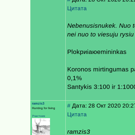
Цитата
Nebenusisnиkek. Nuo to
nei nuo to viesuju rysi
Plokриiaюemininkas
Koronos mirtingumas pas
0,1%
Santykis 3:100 ir 1:100
ramzis3
#
Дата: 28 Окт 2020 20:2
Hunting for living
Цитата
Участник
ramzis3