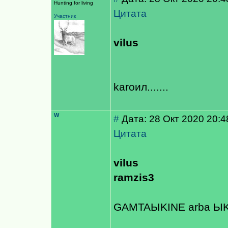
Hunting for living
Цитата
Участник
vilus
karoил.......
W
#
Дата: 28 Окт 2020 20:4
Цитата
vilus
ramzis3
GAMTAЫKINE arba ЫKIO