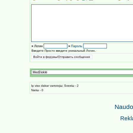
»
Логин
»
Пароль
Введите Просто введите уникальный Логин.
Iр viso dabar vartotojш: Sveиiш - 2
Nariш - 0
Naudoj
Rekl