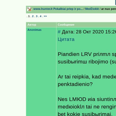
www.hunter.lt Pokalbiai prieр ir po...
/
Medžioklė
/
ar nuo pen
.
1
.
2
.
3
.
4
.
>>
Автор
Сообщение
Anonimas
#
Дата: 28 Окт 2020 15:2
Цитата
Рiandien LRV priлmл sp
susibыrimш ribojimo (su
Ar tai reiрkia, kad med
penktadienio?
Nes LMЮD иia siuntinл
medюioklл tai ne rengin
bet kokie susibыrimai.