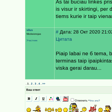
As tai buciau linkes pri
is visur ir skirtingi, p
tiems kurie ir taip vien
vilus
#
Дата: 28 Окт 2020 21:0
Medюiotojas
Цитата
Участник
Рiaip labai ne б temа, b
terminas taip iрaiрkint
viska gerai darau...
.
1
.
2
.
3
.
4
.
>>
Ваш ответ
Отменить
*
Что это?