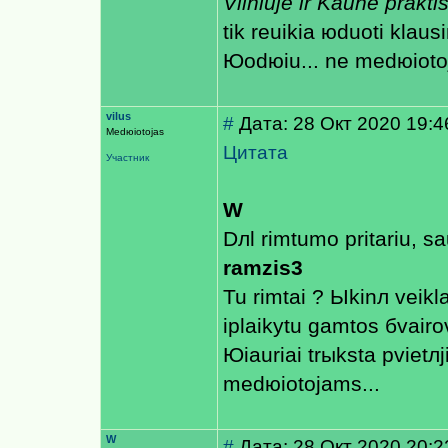
Vilniuje ir Kaune prakt
tik reuikia юduoti klaus
Юodюiu... ne medюiotoj
vilus
#
Дата: 28 Окт 2020 19:4
Medюiotojas
Цитата
Участник
W
Dлl rimtumo pritariu, sa
ramzis3
Tu rimtai ? Ыkinл veikl
iрlaikytu gamtos бvairo
Юiauriai trыksta рvietл
medюiotojams...
W
#
Дата: 28 Окт 2020 20:2