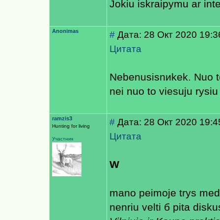
Jokiu iskraipymu ar inter
Anonimas
#
Дата: 28 Окт 2020 19:3
Цитата
Nebenusisnиkek. Nuo to
nei nuo to viesuju rysi
ramzis3
#
Дата: 28 Окт 2020 19:4
Hunting for living
Цитата
Участник
W
mano рeimoje trys medika
nenriu velti б рitа disku