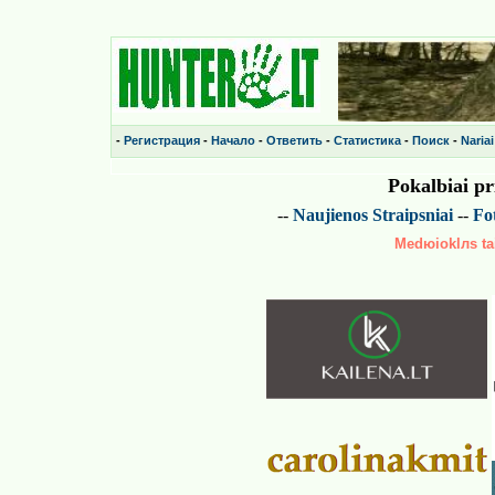
-
Регистрация
-
Начало
-
Ответить
-
Статистика
-
Поиск
-
Nariai
Pokalbiai p
--
Naujienos
Straipsniai
--
Fot
Medюioklлs tai