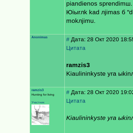
рiandienos sprendimш.
Юiыrлk kad лjimas б "d
mokлjimu.
Anonimas
#
Дата: 28 Окт 2020 18:5
Цитата
ramzis3
Kiaulininkyste yra ыkinл
ramzis3
#
Дата: 28 Окт 2020 19:0
Hunting for living
Цитата
Участник
Kiaulininkyste yra ыkinл