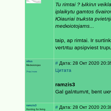
Tu rimtai ? Ыkinл veikl
iрlaikytu gamtos бvairo
Юiauriai trыksta рvietл
medюiotojams...
taip, aр rimtai. Ir surt
vertлtш apsiрviest truput
vilus
#
Дата: 28 Окт 2020 20:3
Medюiotojas
Цитата
Участник
ramzis3
Gal galлtumлt, bent uюv
ramzis3
#
Дата: 28 Окт 2020 20:3
Hunting for living