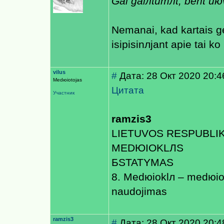
Gal galлtumлt, bent uюv
Nemanai, kad kartais ge
isipisinлjant apie tai ko
vilus
#
Дата: 28 Окт 2020 20:4
Medюiotojas
Цитата
Участник
ramzis3
LIETUVOS RESPUBLI
MEDЮIOKLЛS
БSTATYMAS
8. Medюioklл – medюio
naudojimas
ramzis3
#
Дата: 28 Окт 2020 20:4