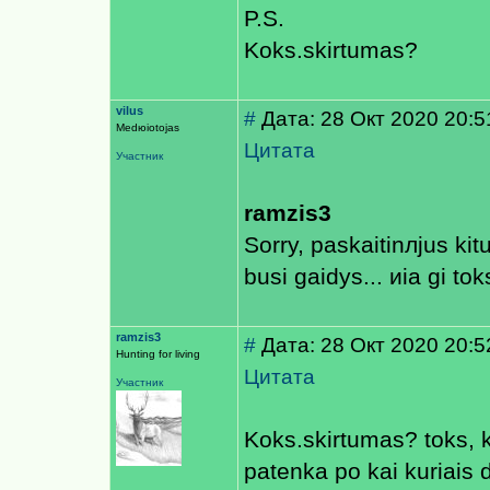
P.S.
Koks.skirtumas?
vilus
#
Дата: 28 Окт 2020 20:5
Medюiotojas
Цитата
Участник
ramzis3
Sorry, paskaitinлjus kitu
busi gaidys... иia gi tok
ramzis3
#
Дата: 28 Окт 2020 20:5
Hunting for living
Цитата
Участник
Koks.skirtumas? toks, 
patenka po kai kuriais 