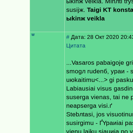
ыkinж veiklа. Minлti tr
susijж.
Taigi KT konst
ыkinж veiklа
W
#
Дата: 28 Окт 2020 20:4
Цитата
...Vasaros pabaigoje gri
smogл rudenб, ypaи - 
uюkaitimu<...> gi pasku
Labiausiai visus gаsdi
suserga vienas, tai ne po
neapserga visi.ґ
Stebлtasi, jos visuotin
susirgimu - ҐYpaиiai pa
vienu laiku siauиia po v