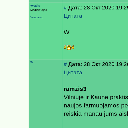
vytalis
#
Дата: 28 Окт 2020 19:2
Medюiotojas
Цитата
Участник
W
W
#
Дата: 28 Окт 2020 19:2
Цитата
ramzis3
Vilniuje ir Kaune prakti
naujos farmuojamos perd
reiskia manau jums aisk