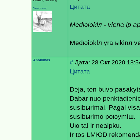
Hunting for living
Цитата
Участник
Medюioklл - viena iр a
Medюioklл yra ыkinл vei
Anonimas
#
Дата: 28 Окт 2020 18:5
Цитата
Deja, ten buvo pasakyt
Dabar nuo penktadienio 
susibыrimai. Pagal vis
susibыrimo poюymiш.
Uю tai ir neaiрku.
Ir tos LMЮD rekomenda