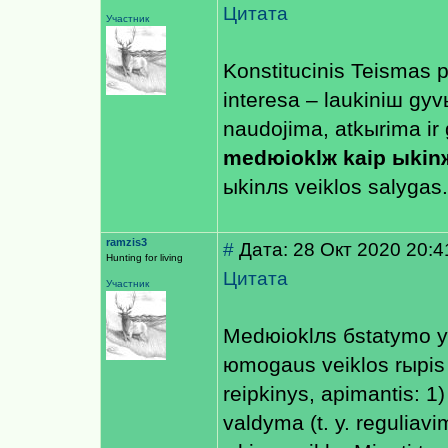
Цитата
Участник
Konstitucinis Teismas p
interesа – laukiniш gyv
naudojimа, atkыrimа ir
medюioklж kaip ыkinж
ыkinлs veiklos sаlygas..
ramzis3
#
Дата: 28 Окт 2020 20:4
Hunting for living
Цитата
Участник
Medюioklлs бstatymo y
юmogaus veiklos rырis ir
reiрkinys, apimantis: 1
valdymа (t. y. reguliavim