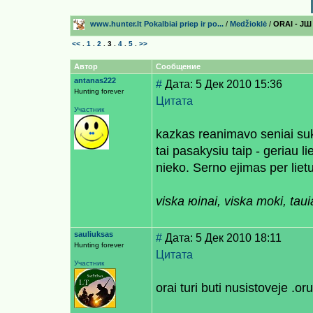
www.hunter.lt Pokalbiai prieр ir po...
/
Medžioklė
/
ORAI - J
<<
.
1
.
2
.
3
.
4
.
5
.
>>
Автор
Сообщение
antanas222
#
Дата: 5 Дек 2010 15:36
Hunting forever
Цитата
Участник
kazkas reanimavo seniai su
tai pasakysiu taip - geriau li
nieko. Serno ejimas per lietu
viskа юinai, viska moki, taиia
sauliuksas
#
Дата: 5 Дек 2010 18:11
Hunting forever
Цитата
Участник
orai turi buti nusistoveje .