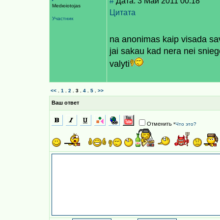
#
Дата: 3 Май 2011 00:18
Medюiotojas
Цитата
Участник
na anonimas kaip visada sav
jai sakau kad nera nei sniego 
valyti
<<
.
1
.
2
.
3
.
4
.
5
.
>>
Ваш ответ
Отменить
*
Что это?