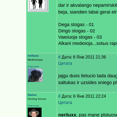
dar ir akvalango nepamirski
beja, siandien labai gerai eln
Dega stogas - 01
Dingo stogas - 02
Vaюiuoja stogas - 03
Alkani medюioja...sotыs raр
neriiuxx
#
Дата: 6 Янв 2011 21:36
Medюiotojas
Цитата
Участник
jajgu duos lietucio tada daug
saltukas ir uzsides sniego p
Darius
#
Дата: 6 Янв 2011 22:24
Hunting forever
Цитата
Участник
neriiuxx
, pas mane plotuose