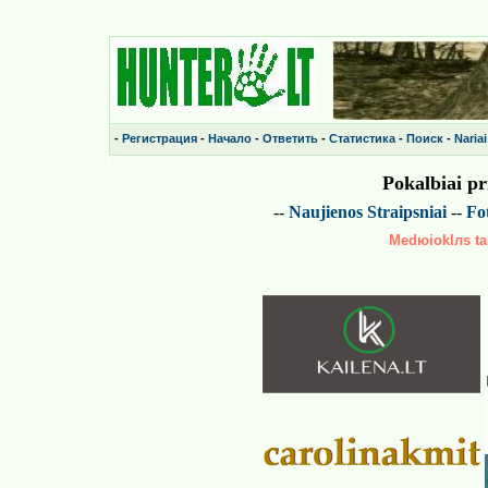
-
Регистрация
-
Начало
-
Ответить
-
Статистика
-
Поиск
-
Nariai
Pokalbiai p
--
Naujienos
Straipsniai
--
Fot
Medюioklлs tai