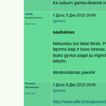
Kа sukыrл gamta-бkainoti 
Junka
#
Дата: 5 Дек 2010 18:49
Hunting forever
Цитата
Участник
sauliuksas
Nebыиiau tuo labai tikras. Рe
lapлms kaip ir buvo stresas..
lauko gyvius pagal jш elge
laikytis.
Medюiodamas paюink
Puminis
#
Дата: 8 Дек 2010 18:06
Medюiotojas
Цитата
Участник
http://www.alfa.lt/straipsni