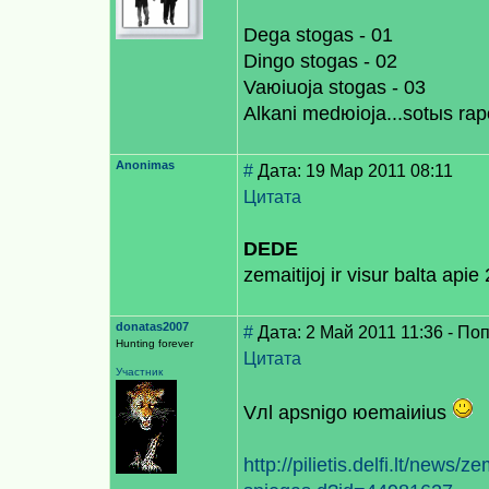
Dega stogas - 01
Dingo stogas - 02
Vaюiuoja stogas - 03
Alkani medюioja...sotыs raр
Anonimas
#
Дата: 19 Мар 2011 08:11
Цитата
DEDE
zemaitijoj ir visur balta api
donatas2007
#
Дата: 2 Май 2011 11:36 - По
Hunting forever
Цитата
Участник
Vлl apsnigo юemaiиius
http://pilietis.delfi.lt/news