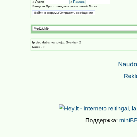
»
Логин
»
Пароль
Введите Просто введите уникальный Логин.
Iр viso dabar vartotojш: Sveиiш - 2
Nariш - 0
Naudoj
Rekl
Поддержка:
miniBB