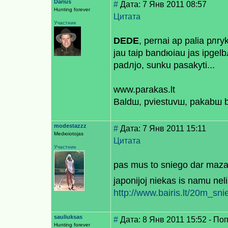
Darius
#
Дата: 7 Янв 2011 08:57
Hunting forever
Цитата
Участник
DEDE
, pernai aр рalia рлry
jau taip bandюiau jas iрgelbл
padлjo, sunku pasakyti...
www.parakas.lt
Baldш, рviestuvш, pakabш b
modestazzz
#
Дата: 7 Янв 2011 15:11
Medюiotojas
Цитата
Участник
pas mus to sniego dar mazai 
japonijoj niekas is namu nel
http://www.bairis.lt/20m_sn
sauliuksas
#
Дата: 8 Янв 2011 15:52 - Поп
Hunting forever