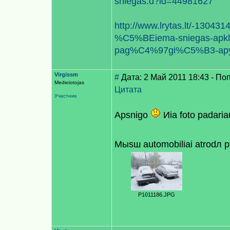
sniegas.d?id=44981627
http://www.lrytas.lt/-1304
%C5%BEiema-sniegas-apkl
pag%C4%97gi%C5%B3-apylin
Virgissm
#
Дата: 2 Май 2011 18:43 - По
Medюiotojas
Цитата
Участник
Apsnigo
Иia foto padaria
Mыsш automobiliai atrodл рt
P1011186.JPG