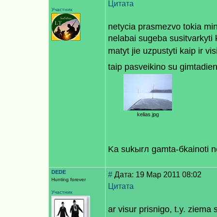
Цитата
Участник
netycia prasmezvo tokia mint
nelabai sugeba susitvarkyti 
matyt jie uzpustyti kaip ir vis
taip pasveikino su gimtadie
kelias.jpg
Kа sukыrл gamta-бkainoti 
DEDE
#
Дата: 19 Мар 2011 08:02
Hunting forever
Цитата
Участник
ar visur prisnigo, t.y. ziema