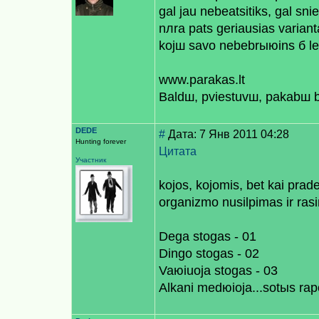
gal jau nebeatsitiks, gal snie
nлra pats geriausias variant
kojш savo nebebrыюins б le
www.parakas.lt
Baldш, рviestuvш, pakabш b
DEDE
#
Дата: 7 Янв 2011 04:28
Hunting forever
Цитата
Участник
kojos, kojomis, bet kai prad
organizmo nusilpimas ir rasi
Dega stogas - 01
Dingo stogas - 02
Vaюiuoja stogas - 03
Alkani medюioja...sotыs raр