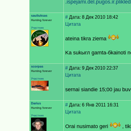
.ispejami.del.pugos.ir.plik
sauliuksas
#
Дата: 8 Дек 2010 18:42
Hunting forever
Цитата
Участник
ateina tikra ziema
Kа sukыrл gamta-бkainoti 
scorpas
#
Дата: 9 Дек 2010 22:37
Hunting forever
Цитата
Участник
sernai siandie 15;00 jau buv
Darius
#
Дата: 6 Янв 2011 16:31
Hunting forever
Цитата
Участник
Orai nusimato geri
, ti