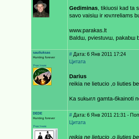
Gediminas
, tikiuosi kad tа
savo vaisiш ir юvлreliams b
www.parakas.lt
Baldш, рviestuvш, pakabш b
sauliuksas
#
Дата: 6 Янв 2011 17:24
Hunting forever
Цитата
Участник
Darius
reikia ne lietucio ,o liuties
Kа sukыrл gamta-бkainoti 
DEDE
#
Дата: 6 Янв 2011 21:31 - П
Hunting forever
Цитата
Участник
reikia ne lietucio ,o liuties