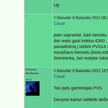
Up
*
#
Atsiuntė: 6 Balandis 2021 06:
Cituoti
pats suprantat ,kad nerealu.
dar realu gaut kokius €300 
pavadinimą į tarkim PVS14 3
nuvažiavo.Nenoriu įžeist,tod
šeimininką ,bet realybe tokia
Simonas
#
Atsiuntė: 6 Balandis 2021 18:
Medžiotojas
Cituoti
Narys
Tas pats gamintojas PVS
Devynis kartus isitikink deš