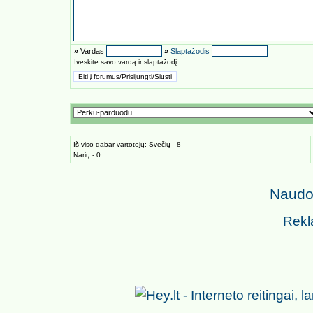
»
Vardas
»
Slaptažodis
Iveskite savo vardą ir slaptažodį.
Iš viso dabar vartotojų: Svečių - 8
Narių - 0
Naudoj
Rekl