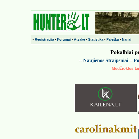
-
Registracija
-
Forumai
-
Atsakė
-
Statistika
-
Paieška
-
Nariai
Pokalbiai p
--
Naujienos
Straipsniai
--
Fo
Medžioklės tai