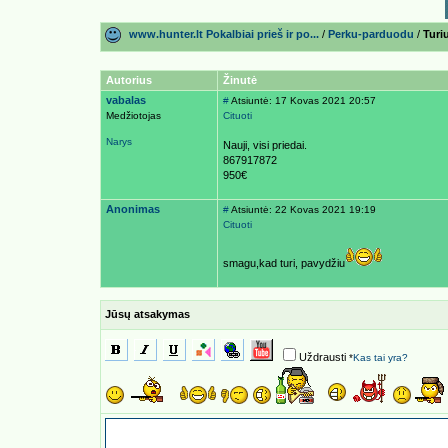
www.hunter.lt Pokalbiai prieš ir po...
/
Perku-parduodu
/
Turi
Autorius
Žinutė
vabalas
#
Atsiuntė: 17 Kovas 2021 20:57
Medžiotojas
Cituoti
Narys
Nauji, visi priedai.
867917872
950€
Anonimas
#
Atsiuntė: 22 Kovas 2021 19:19
Cituoti
smagu,kad turi, pavydžiu
Jūsų atsakymas
Uždrausti
*
Kas tai yra?