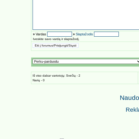
»
Vardas
»
Slaptažodis
Iveskite savo vardą ir slaptažodį.
Iš viso dabar vartotojų: Svečių - 2
Narių - 0
Naudoj
Rekl