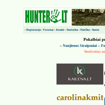
-
Registracija
-
Forumai
-
Atsakė
-
Statistika
-
Paieška
-
Nariai
Pokalbiai p
--
Naujienos
Straipsniai
--
Fo
Medžioklės tai