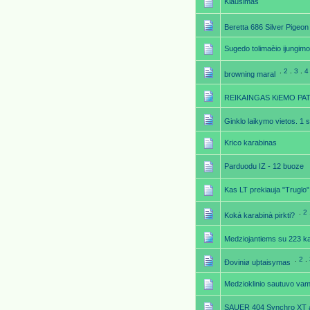
Klausimas
Beretta 686 Silver Pigeon
Sugedo tolimaèio ijungimo
.
2
.
3
.
4
browning maral
REIKAINGAS KiEMO PA
Ginklo laikymo vietos. 1 
Krico karabinas
Parduodu IZ - 12 buoze
Kas LT prekiauja "Truglo"
.
2
Koká karabinà pirkti?
Medziojantiems su 223 ka
.
2
.
Ðoviniø uþtaisymas
Medzioklinio sautuvo va
SAUER 404 Synchro XT 