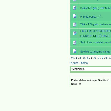
Baikal MP (IZH)-18EM-M
.
2
.
9,3x62 optika
Tikka T 3 greito nuëmimo l
EKSPERTØ KOMISIJA D
GINKLØ PRIEDËLIAMS,
Su kokiais soviniais saud
Soviniu uztaisymo iranga
<<
.
1
.
2
.
3
.
4
.
5
.
6
.
7
.
8
.
9
.
1
Neues Thema
Ið viso dabar vartotojø: Sveèiø - 1
Nariø - 0