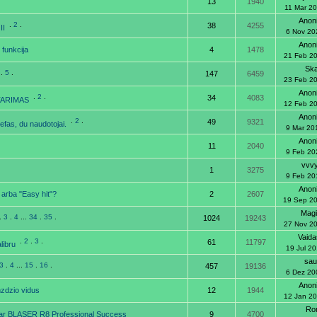
13
1940
11 Mar 2
Anon
.
2
.
38
4255
 II
6 Nov 20
Anon
 funkcija
4
1478
21 Feb 2
Ska
.
5
.
147
6459
23 Feb 2
Anon
.
2
.
34
4083
TARIMAS
12 Feb 2
Anon
.
2
.
49
9321
sefas, du naudotojai.
9 Mar 20
Anon
11
2040
9 Feb 20
vvv
1
3275
9 Feb 20
Anon
 arba "Easy hit"?
2
2607
19 Sep 2
Mag
.
3
.
4
...
34
.
35
.
1024
19243
27 Nov 2
Vaid
.
2
.
3
.
61
11797
libru
19 Jul 20
sau
3
.
4
...
15
.
16
.
457
19136
6 Dez 20
Anon
mzdzio vidus
12
1944
12 Jan 2
Ro
ar BLASER R8 Professional Success
9
4700