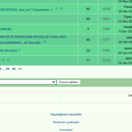
15 Nov 2
Pava
.
2
.
3
.
80
10295
 SPORTING. Kas turi ? Nuomonës ?
18 Mai 2
Tomk
46
4034
22 Nov 2
boog
aikikliai
9
2306
5 Dez 20
AIKTØ IR ÁRENGINIØ MODELIØ GINKLAMS,
dai
45
4757
.
2
.
26 Okt 2
 ÐAUDMENIMS, JØ DALIMS
Anon
ote leksteles ?
22
2450
30 Jan 2
ski
.
2
.
3
.
77
10475
14 Jan 2
0
...
35
.
36
.
>>
Da
Naudojimosi taisyklës
Reklamos galimyb
ë
Kontaktai