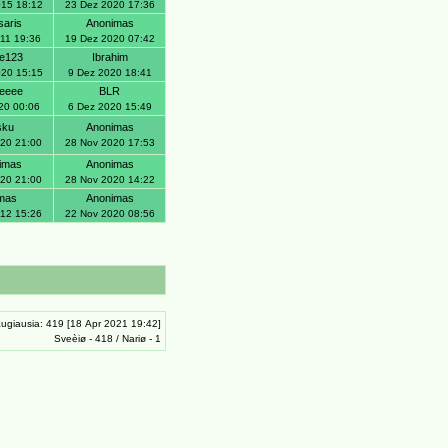
015 18:12
23 Dez 2020 17:36
saris
Anonimas
011 19:36
19 Dez 2020 07:42
e123
Ibrahim
020 15:15
9 Dez 2020 18:41
ieeee
BLR
20 00:06
6 Dez 2020 15:49
sku
Anonimas
020 21:00
28 Nov 2020 17:53
imas
Anonimas
020 21:00
28 Nov 2020 14:22
rmas
Anonimas
012 15:26
22 Nov 2020 08:56
ugiausia: 419 [18 Apr 2021 19:42]
Sveèiø - 418 / Nariø - 1