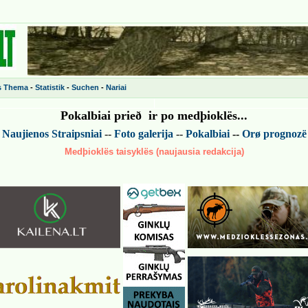
s Thema
-
Statistik
-
Suchen
-
Nariai
Pokalbiai prieð ir po medþiokl
ës
...
-
Naujienos
Straipsniai
--
Foto galerija
--
Pokalbiai
--
Or
ø
prognoz
ë
Medþioklës taisyklës (naujausia redakcija)