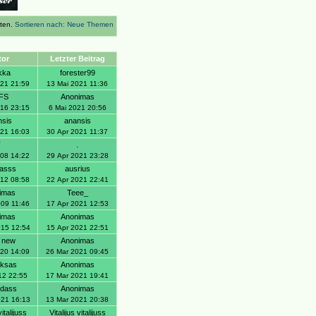
rten.
Sortieren nach: Neue Themen
tor
Letzter Beitrag
ikka
forester99
021 21:59
13 Mai 2021 11:36
FS
Anonimas
016 23:15
6 Mai 2021 20:56
nsis
anansis
021 16:03
30 Apr 2021 11:37
T
.
008 14:22
29 Apr 2021 23:28
nasss
ausrius
012 08:58
22 Apr 2021 22:41
imas
Teee_
009 11:46
17 Apr 2021 12:53
imas
Anonimas
015 12:54
15 Apr 2021 22:51
a new
Anonimas
020 14:09
26 Mar 2021 09:45
uksas
Anonimas
12 22:55
17 Mar 2021 19:41
ndass
Anonimas
021 16:13
13 Mar 2021 20:38
vitalijuss
Vitalijus vitalijuss