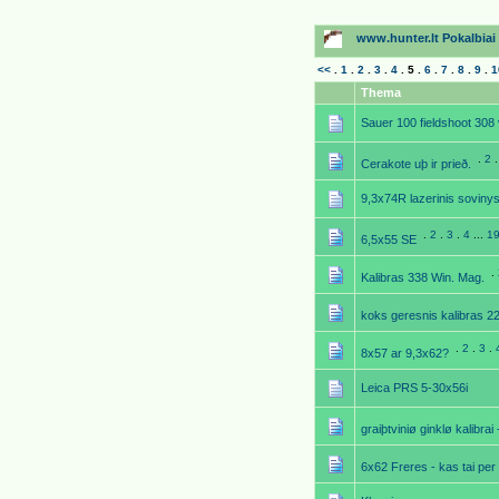
www.hunter.lt Pokalbiai p
<<
.
1
.
2
.
3
.
4
.
5
.
6
.
7
.
8
.
9
.
1
Thema
Sauer 100 fieldshoot 308
.
2
Cerakote uþ ir prieð.
9,3x74R lazerinis soviny
.
2
.
3
.
4
...
1
6,5x55 SE
.
Kalibras 338 Win. Mag.
koks geresnis kalibras 2
.
2
.
3
.
8x57 ar 9,3x62?
Leica PRS 5-30x56i
graiþtviniø ginklø kalibr
6x62 Freres - kas tai per