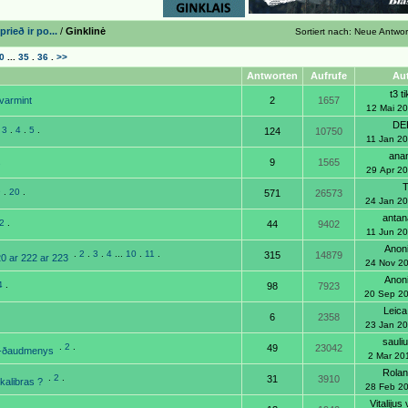
rieð ir po...
/
Ginklinė
Sortiert nach: Neue Antwo
0
...
35
.
36
.
>>
Antworten
Aufrufe
Au
t3 t
 varmint
2
1657
12 Mai 2
DE
.
3
.
4
.
5
.
124
10750
11 Jan 2
ana
s
9
1565
29 Apr 2
9
.
20
.
571
26573
24 Jan 2
anta
2
.
44
9402
11 Jun 2
Anon
.
2
.
3
.
4
...
10
.
11
.
315
14879
20 ar 222 ar 223
24 Nov 2
Anon
4
.
98
7923
20 Sep 2
Leic
6
2358
23 Jan 2
sauli
.
2
.
49
23042
ai -ðaudmenys
2 Mar 20
Rola
.
2
.
31
3910
 kalibras ?
28 Feb 2
Vitalijus 