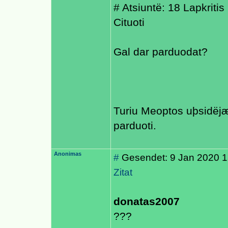
# Atsiuntë: 18 Lapkriti
Cituoti
Gal dar parduodat?
Turiu Meoptos uþsidëjæs
parduoti.
Anonimas
#
Gesendet: 9 Jan 2020 1
Zitat
donatas2007
???