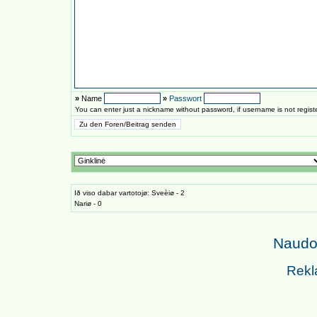
»
Name
»
Passwort
You can enter just a nickname without password, if username is not regis
Ið viso dabar vartotojø: Sveèiø - 2
Nariø - 0
Naudoj
Rekl