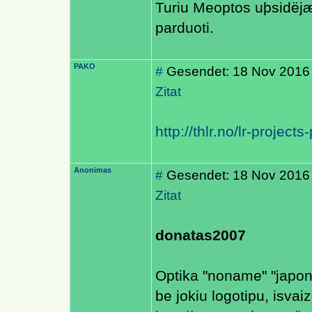
Turiu Meoptos uþsidëjæs
parduoti.
PAKO
#
Gesendet: 18 Nov 2016
Zitat
http://thlr.no/lr-projects
Anonimas
#
Gesendet: 18 Nov 2016
Zitat
donatas2007
Optika "noname" "japo
be jokiu logotipu, isvai