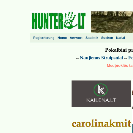
-
Registrierung
-
Home
-
Antwort
-
Statistik
-
Suchen
-
Nariai
Pokalbiai p
--
Naujienos
Straipsniai
--
Fo
Medþioklës tai