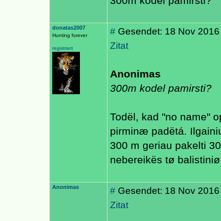
300m kodel pamirsti?
donatas2007
#
Gesendet: 18 Nov 2016
Hunting forever
Zitat
registriert
Anonimas
300m kodel pamirsti?
Todël, kad "no name" opt
pirminæ padëtá. Ilgaini
300 m geriau pakelti 30
nebereikës tø balistini
Anonimas
#
Gesendet: 18 Nov 2016
Zitat