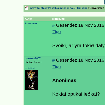
www.hunter.lt Pokalbiai prieð ir po...
/
Ginklinė
/
Universalus b
Autor
Mitteilung
Anonimas
#
Gesendet: 18 Nov 2016
Zitat
Sveiki, ar yra tokiø dal
donatas2007
#
Gesendet: 18 Nov 2016
Hunting forever
Zitat
registriert
Anonimas
Kokiai optikai ieðkai?