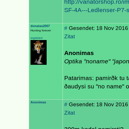
http://vanatorshop.ro/i
SF-4A---Ledlenser-P7-s
donatas2007
#
Gesendet: 18 Nov 2016
Hunting forever
Zitat
registriert
Anonimas
Optika "noname" "japon
Patarimas: pamirðk tu t
ðaudysi su "no name" 
Anonimas
#
Gesendet: 18 Nov 2016
Zitat