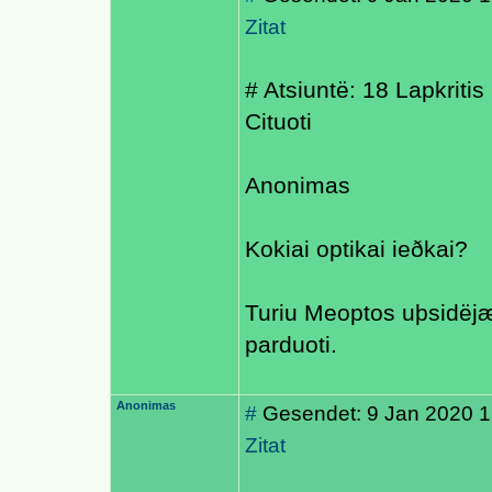
Zitat
# Atsiuntë: 18 Lapkriti
Cituoti
Anonimas
Kokiai optikai ieðkai?
Turiu Meoptos uþsidëjæs
parduoti.
Anonimas
#
Gesendet: 9 Jan 2020 1
Zitat