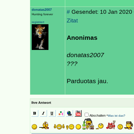
donatas2007
#
Gesendet: 10 Jan 2020 
Hunting forever
Zitat
registriert
Anonimas
donatas2007
???
Parduotas jau.
Ihre Antwort
Abschalten
*
Was ist das?