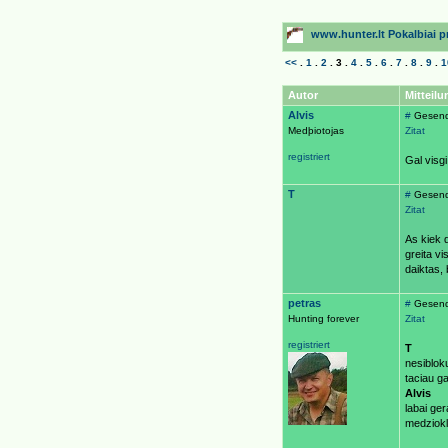
www.hunter.lt Pokalbiai pri
<<
.
1
.
2
.
3
.
4
.
5
.
6
.
7
.
8
.
9
.
1
Autor
Mitteilu
Alvis
#
Gesend
Medþiotojas
Zitat
registriert
Gal visgi
T
#
Gesend
Zitat
As kiek d
greita v
daiktas, 
petras
#
Gesend
Hunting forever
Zitat
registriert
T
nesibloku
taciau gal
Alvis
labai ger
medziokl