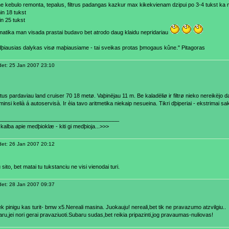
e kebulo remonta, tepalus, filtrus padangas kazkur max kikekvienam dzipui po 3-4 tukst ka 
in 18 tukst
in 25 tukst
atika man visada prastai budavo bet atrodo daug klaidu nepridariau
idþiausias dalykas visø maþiausiame - tai sveikas protas þmogaus kûne." Pitagoras
et: 25 Jan 2007 23:10
us pardaviau land cruiser 70 18 metø. Vaþinëjau 11 m. Be kaladëliø ir filtrø nieko nereikëjo da
minsi kelià á autoservisà. Ir èia tavo aritmetika niekaip nesueina. Tikri dþiperiai - ekstrimai sak
_______________________________________
kalba apie medþioklæ - kiti gi medþioja...>>>
et: 26 Jan 2007 20:12
 sito, bet matai tu tukstanciu ne visi vienodai turi.
et: 28 Jan 2007 09:37
iek pinigu kas turit- bmw x5.Nereali masina. Juokauju! nereali,bet tik ne pravazumo atzvilgiu..
ru,jei nori gerai pravaziuoti.Subaru sudas,bet reikia pripazinti,jog pravaumas-nuliovas!