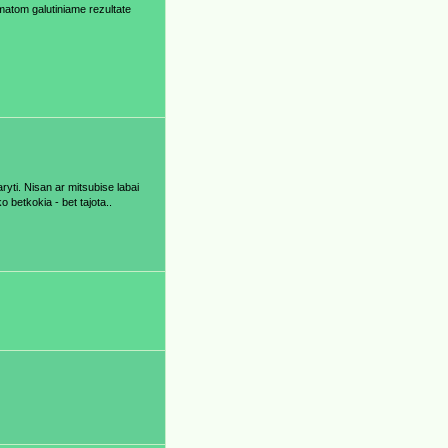
matom galutiniame rezultate
ryti. Nisan ar mitsubise labai
o betkokia - bet tajota..