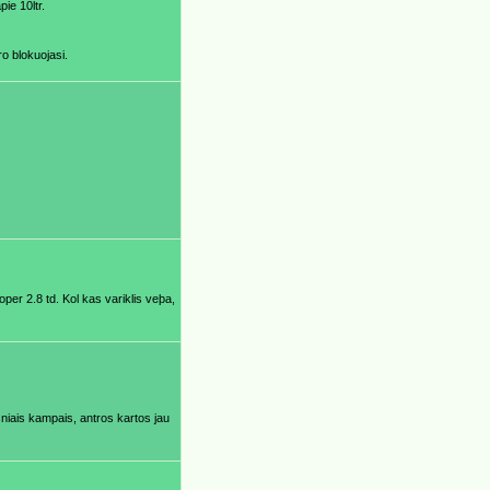
ie 10ltr.
ro blokuojasi.
per 2.8 td. Kol kas variklis veþa,
niais kampais, antros kartos jau