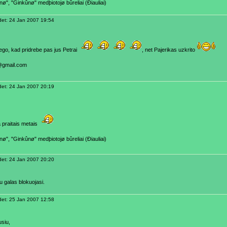
ø", "Ginkûnø" medþiotojø bûreliai (Ðiauliai)
et: 24 Jan 2007 19:54
ego, kad pridrebe pas jus Petrai
, net Pajerikas uzkrito
@gmail.com
et: 24 Jan 2007 20:19
a praitais metais
ø", "Ginkûnø" medþiotojø bûreliai (Ðiauliai)
et: 24 Jan 2007 20:20
u galas blokuojasi.
et: 25 Jan 2007 12:58
siu,