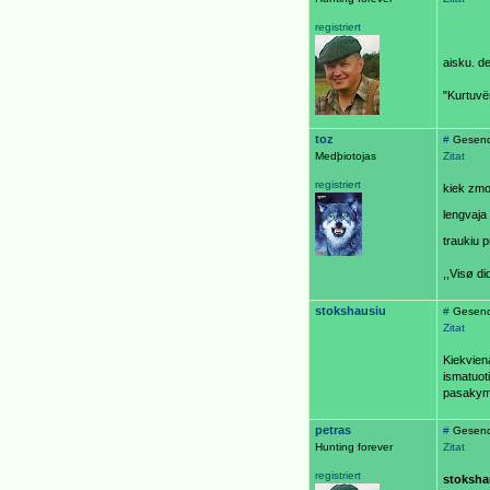
registriert
aisku. de
"Kurtuvën
toz
#
Gesend
Medþiotojas
Zitat
registriert
kiek zmon
lengvaja
traukiu p
,,Visø d
stokshausiu
#
Gesend
Zitat
Kiekvien
ismatuoti
pasakymas
petras
#
Gesende
Hunting forever
Zitat
registriert
stoksha