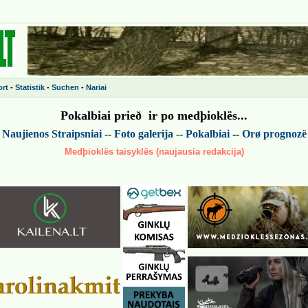
rt
-
Statistik
-
Suchen
-
Nariai
Pokalbiai prieð ir po medþiokl
ës
...
-
Naujienos
Straipsniai
--
Foto galerija
--
Pokalbiai
--
Or
ø
prognoz
ë
Medþioklës taisyklës (naujausia redakcija)