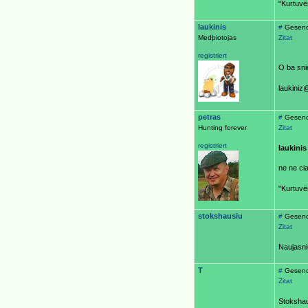
"Kurtuvën
laukinis
#
Gesend
Medþiotojas
Zitat
registriert
O ba sni
laukiniz
petras
#
Gesend
Hunting forever
Zitat
registriert
laukinis
ne ne ci
"Kurtuvën
stokshausiu
#
Gesend
Zitat
Naujasni
T
#
Gesend
Zitat
Stokshau