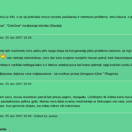
kui uz info. o as tai priekaba mocui veziotis pasidariau ir nebeturiu problemu. einu kiaurai. o j
ø", "Ginkûnø" medþiotojø bûreliai (Ðiauliai)
et: 25 Jan 2007 16:28
iu tiek nuomoniu nors aisku pirk nauja dzipa tai kol garantija jokiu problemu neturesi. as irgi
nes niekaip neissirinkau, nors dar turiu svajone nusipirkt nissan patrol, kiek klausinejau
rideta ir varikliai neblogai laiko o ir blekos nelabai puva bei kaina optimali. taigi issirinkt sunk
idþiausias dalykas visø maþiausiame - tai sveikas protas þmogaus kûne." Pitagoras
et: 25 Jan 2007 20:45
am savo, buvau issirinkes patruli bet pirkau pajero, nesigailiu. Uzklimpes tik keleta kartu bu
 pasitaikiusios pelkes gylio. Manau nera labai svarbu medziokleje ar blokuojasi visi ratai, uzte
- kuo geresnis dzipas, tuo toliau reikes eiti traktoriaus.
t: 25 Jan 2007 20:48 - Edited by: petras
usiu