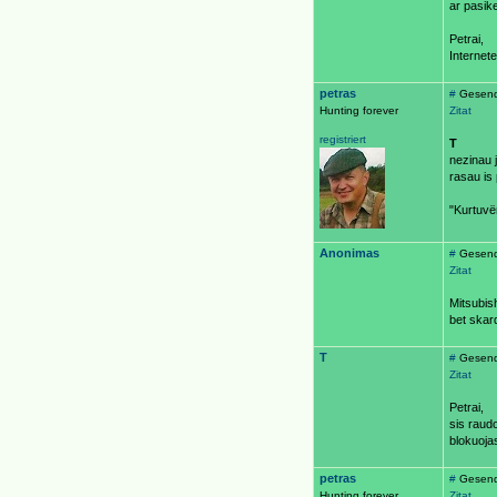
ar pasik
Petrai,
Internete
petras
#
Gesende
Hunting forever
Zitat
registriert
T
nezinau j
rasau is 
"Kurtuvën
Anonimas
#
Gesend
Zitat
Mitsubis
bet skar
T
#
Gesend
Zitat
Petrai,
sis raud
blokuojas
petras
#
Gesende
Hunting forever
Zitat