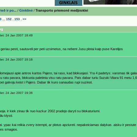
eð ir po...
/
Ginklinė
/
Transporto priemonë medþioklei
0
...
152
.
153
.
>>
ng
et: 24 Jan 2007 18:49
 geriau pesti, sautuveli per peti uzsimetus, na nebent Jusu plotai kaip puse Karelijos
et: 24 Jan 2007 19:16
omejausi apie antros kartos Pajero, tai raso, kad blokuojasi. Yra 4 padetys: varomas tik galas
isu ratu pavara, blokuota paletinta visu ratu pavara. Pats dabar turiu Suzuki Vitara 91 metu 
bet galvoju keist i Pajero. Dabar tik kuro sanaudas rupi suzinot.
et: 24 Jan 2007 19:36
oja. ir kiek zinau tik nuo kazkur 2002 pradejo daryti su blokaturiumi.
iu klysti.
ai. ypac kai reikia zvery istempti, ar plotus apziureti. nepakeiciamas dalykas. aisku ir pestu
es smagios.