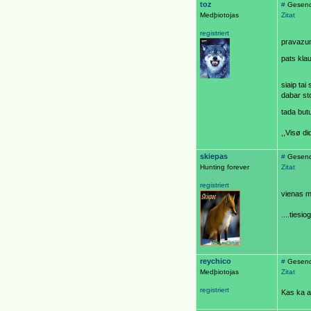
toz
#
Gesend
Medþiotojas
Zitat
registriert
pravazu
pats kla
siaip tai
dabar sto
tada butu
,,Visø d
skiepas
#
Gesend
Hunting forever
Zitat
registriert
vienas m
....tiesi
reychico
#
Gesend
Medþiotojas
Zitat
registriert
Kas ka ap