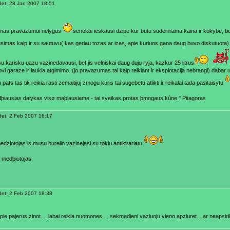
et: 28 Jan 2007 18:51
mas pravazumui nelygus
senokai ieskausi dzipo kur butu suderinama kaina ir kokybe, bet
usimas kaip ir su sautuvu( kas geriau tozas ar izas, apie kuriuos gana daug buvo diskutuota
 su karisku uazu vazinedavausi, bet jis velniskai daug duju ryja, kazkur 25 litrus
vi garaze ir laukia atgimimo. (jo pravazumas tai kaip reikiant ir eksplotacija nebrangi) dabar ua
 pats tas tik reikia rasti zemaitijoj zmogu kuris tai sugebetu atlikti ir reikalai tada pasitaisytu
idþiausias dalykas visø maþiausiame - tai sveikas protas þmogaus kûne." Pitagoras
et: 2 Feb 2007 16:17
edziotojas is musu burelio vazinejasi su tokiu antikvariatu
og medþiotojas.
et: 2 Feb 2007 18:38
ie pajerus zinot.... labai reikia nuomones.... sekmadieni vaziuoju vieno apziuret....ar neapsir