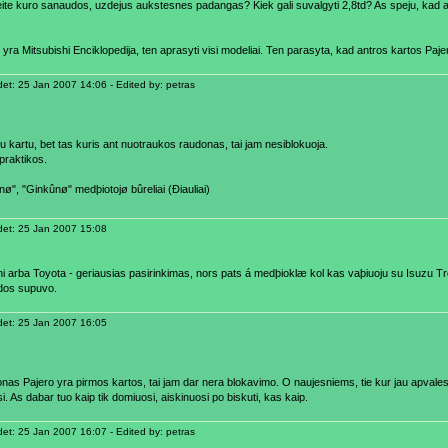
eite kuro sanaudos, uzdejus aukstesnes padangas? Kiek gali suvalgyti 2,8td? As speju, kad ap
 yra Mitsubishi Enciklopedija, ten aprasyti visi modeliai. Ten parasyta, kad antros kartos Paje
t: 25 Jan 2007 14:06 - Edited by: petras
u kartu, bet tas kuris ant nuotraukos raudonas, tai jam nesiblokuoja.
praktikos.
ø", "Ginkûnø" medþiotojø bûreliai (Ðiauliai)
et: 25 Jan 2007 15:08
hi arba Toyota - geriausias pasirinkimas, nors pats á medþioklæ kol kas vaþiuoju su Isuzu Tro
dos supuvo.
et: 25 Jan 2007 16:05
onas Pajero yra pirmos kartos, tai jam dar nera blokavimo. O naujesniems, tie kur jau apvales
i. As dabar tuo kaip tik domiuosi, aiskinuosi po biskuti, kas kaip.
t: 25 Jan 2007 16:07 - Edited by: petras