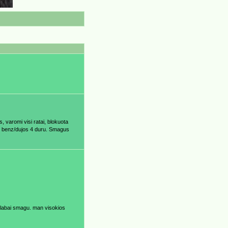
, varomi visi ratai, blokuota
1,6 benz/dujos 4 duru. Smagus
te labai smagu. man visokios