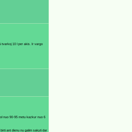
 tvarkoj 10 l per akis. Ir vargo
trol nuo 90-95 metu kazkur nuo 6
birti ant dienu nu galim sakyti dar