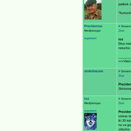
patikek 
"Kurtuvën
Prezidentas
#
Gesend
Medþiotojas
Zitat
registriert
toz
Ðiuo metu
neturësi.
_______
<<<Vieni 
stokshausiu
#
Gesend
Zitat
Prezide
Skirtumas
toz
#
Gesende
Medþiotojas
Zitat
registriert
Prezide
viskas l
iki 30 tuk
nu va gal
vidurkis: