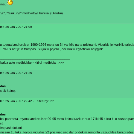
zinau
ø", "Ginkûnø" medþiotojø bûreliai (Ðiauliai)
et: 25 Jan 2007 21:00
 toyota land cruiser 1990-1994 metø su 3 l varikliu gana prieinami. Vidurkis jei variklio priedai
 Erdvus net jei ir trumpas. Su jokiu pajero , dar kokiu egzotiðku nelygink.
_______________________________________
kalba apie medþioklæ - kiti gi medþioja...>>>
et: 25 Jan 2007 21:25
ntas
 tik kainoj.
t: 25 Jan 2007 22:42 - Edited by: toz
ntas
abai paprasta. toyota land cruiser 90-95 metu kaina kazkur nuo 17 iki 45 tukst lt, o nissan pa
st.
im paskaiciuoti:
 nissan 15 tuks, toyota vidurkis 22 prie viso sito dar pridekim remonta vaziuokles kuri prades 