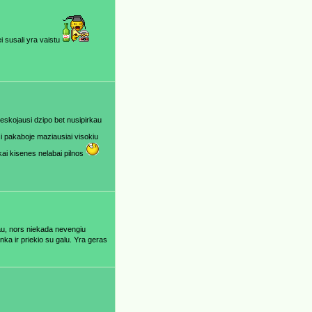
ei susali yra vaistu
 ieskojausi dzipo bet nusipirkau
si pakaboje maziausiai visokiu
u kai kisenes nelabai pilnos
vau, nors niekada nevengiu
nka ir priekio su galu. Yra geras