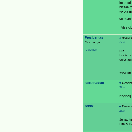
kosmetin
nissan m
toyota m
su matem
,,Visø d
Prezidentas
#
Gesend
Medþiotojas
Zitat
registriert
toz
Prieð met
gerai ási
_______
<<<Vieni 
stokshausiu
#
Gesend
Zitat
Neginciju
robke
#
Gesend
Zitat
Jei jau t
Pirk Suba