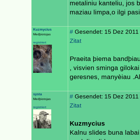
metaliniu kanteliu, jos
maziau limpa,o ilgi pas
Kuzmycius
#
Gesendet: 15 Dez 2011
Medþiotojas
Zitat
registriert
Praeita þiema bandþiau s
, visvien sminga giloka
geresnes, manyèiau .Al
systa
#
Gesendet: 15 Dez 2011
Medþiotojas
Zitat
registriert
Kuzmycius
Kalnu slides buna labai