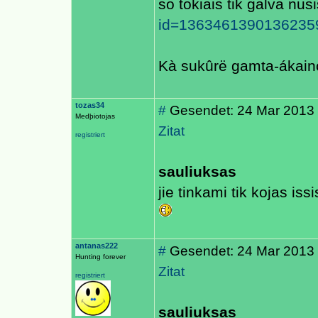
so tokiais tik galva nus
id=1363461390136235
Kà sukûrë gamta-ákain
tozas34
#
Gesendet: 24 Mar 2013
Medþiotojas
Zitat
registriert
sauliuksas
jie tinkami tik kojas iss
antanas222
#
Gesendet: 24 Mar 2013
Hunting forever
Zitat
registriert
sauliuksas