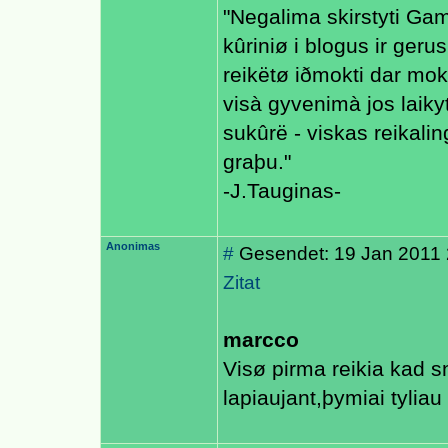
"Negalima skirstyti Ga
kûriniø i blogus ir geru
reikëtø iðmokti dar mok
visà gyvenimà jos laiky
sukûrë - viskas reikaling
graþu."
-J.Tauginas-
Anonimas
#
Gesendet: 19 Jan 2011 
Zitat
marcco
Visø pirma reikia kad s
lapiaujant,þymiai tyliau