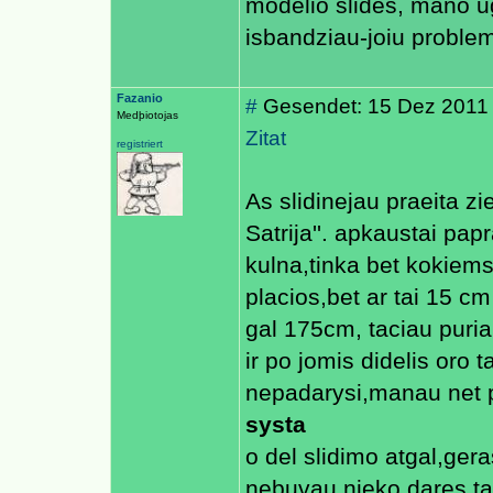
modelio slides, mano ug
isbandziau-joiu proble
Fazanio
#
Gesendet: 15 Dez 2011
Medþiotojas
Zitat
registriert
As slidinejau praeita 
Satrija''. apkaustai papr
kulna,tinka bet kokiems
placios,bet ar tai 15 cm
gal 175cm, taciau puri
ir po jomis didelis oro 
nepadarysi,manau net pl
systa
o del slidimo atgal,ger
nebuvau nieko dares ta