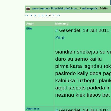
www.hunter.lt Pokalbiai prieð ir po...
/
Indianapolis
/
Slidës
<<
.
1
.
2
.
3
.
4
.
5
.
6
.
7
.
>>
Autor
Mitteilung
ERA
#
Gesendet: 19 Jan 2011 
Zitat
siandien snekejau su vi
daro su serno kailiu
pirma karta isgirdau to
pasirodo kaily deda pag
kalniuka "uzbegti" plauk
atgal taspats padeda ir
nezinau kiek tiesos bet 
Anonimas
#
Gesendet: 19 Jan 2011 