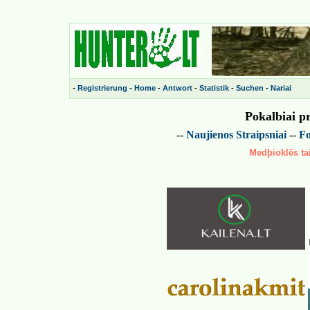
-
Registrierung
-
Home
-
Antwort
-
Statistik
-
Suchen
-
Nariai
Pokalbiai p
--
Naujienos
Straipsniai
--
Fo
Medþioklës tai