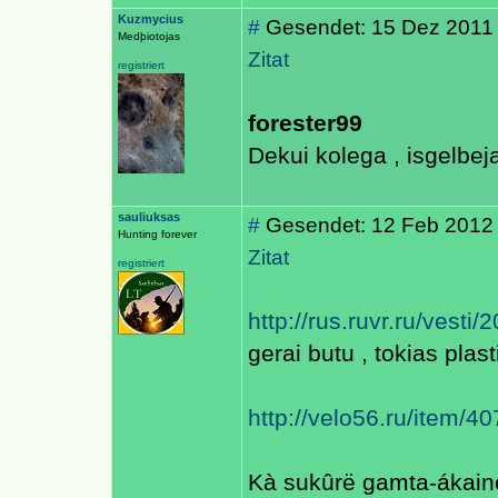
Kuzmycius
#
Gesendet: 15 Dez 2011
Medþiotojas
Zitat
registriert
forester99
Dekui kolega , isgelbej
sauliuksas
#
Gesendet: 12 Feb 2012 0
Hunting forever
Zitat
registriert
http://rus.ruvr.ru/vest
gerai butu , tokias plas
http://velo56.ru/item/40
Kà sukûrë gamta-ákain