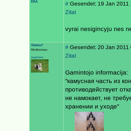
ERA
#
Gesendet: 19 Jan 2011 
Zitat
vyrai nesigincyju nes 
Vladas7
#
Gesendet: 20 Jan 2011 0
Medþiotojas
Zitat
registriert
Gamintojo informacija:
"камусная часть из к
противодействует отк
не намокает, не треб
хранении и уходе"