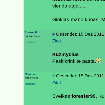
slenda atgal....
Ginklas-mano kûnas, M
forester99
#
Gesendet: 15 Dez 2011
Hunting forever
Zitat
registriert
Kuzmycius
Pasitikrinkite pasta.
Magnum
#
Gesendet: 15 Dez 2011
Medþiotojas
Zitat
registriert
Sveikas
forester99
, K