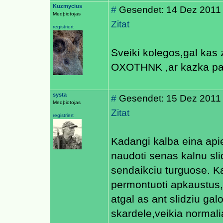
Kuzmycius
#
Gesendet: 14 Dez 2011
Medþiotojas
Zitat
registriert
Sveiki kolegos,gal kas z
OXOTHNK ,ar kazka p
systa
#
Gesendet: 15 Dez 2011
Medþiotojas
Zitat
registriert
Kadangi kalba eina apie
naudoti senas kalnu sli
sendaikciu turguose. Ka
permontuoti apkaustus,b
atgal as ant slidziu ga
skardele,veikia normalia