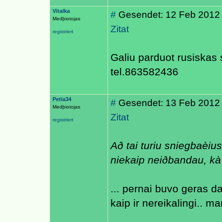
Vitalka
#
Gesendet: 12 Feb 2012
Medþiotojas
Zitat
registriert
Galiu parduot rusiskas
tel.863582436
Petia34
#
Gesendet: 13 Feb 2012
Medþiotojas
Zitat
registriert
Að tai turiu sniegbaèi
niekaip neiðbandau, k
... pernai buvo geras d
kaip ir nereikalingi.. ma