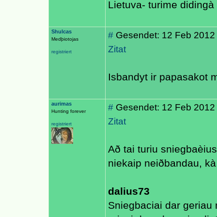
Lietuva- turime didingà 
Shulcas
#
Gesendet: 12 Feb 2012
Medþiotojas
Zitat
registriert
Isbandyt ir papasakot 
aurimas
#
Gesendet: 12 Feb 2012
Hunting forever
Zitat
registriert
Að tai turiu sniegbaèi
niekaip neiðbandau, k
dalius73
Sniegbaciai dar geriau n