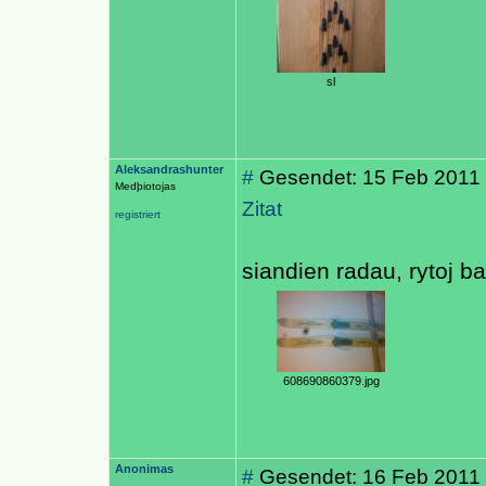
sl
Aleksandrashunter
#
Gesendet: 15 Feb 2011
Medþiotojas
Zitat
registriert
siandien radau, rytoj b
608690860379.jpg
Anonimas
#
Gesendet: 16 Feb 2011