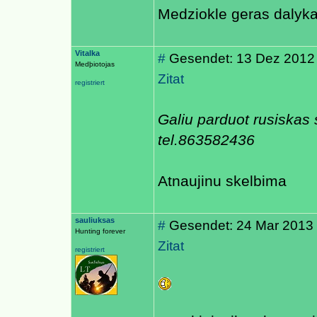
Medziokle geras dalyka
Vitalka
#
Gesendet: 13 Dez 2012
Medþiotojas
Zitat
registriert
Galiu parduot rusiskas
tel.863582436
Atnaujinu skelbima
sauliuksas
#
Gesendet: 24 Mar 2013
Hunting forever
Zitat
registriert