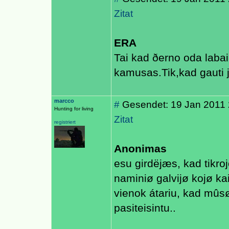
Zitat
ERA
Tai kad ðerno oda labai
kamusas.Tik,kad gauti j
marcco
#
Gesendet: 19 Jan 2011 
Hunting for living
Zitat
registriert
Anonimas
esu girdëjæs, kad tikr
naminiø galvijø kojø kail
vienok átariu, kad mûs
pasiteisintu..