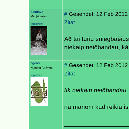
dalius73
#
Gesendet: 12 Feb 2012
Medþiotojas
Zitat
registriert
Að tai turiu sniegbaèi
niekaip neiðbandau, k
egoas
#
Gesendet: 12 Feb 2012
Hunting for living
Zitat
registriert
tik niekaip neiðbandau
na manom kad reikia is
__________________