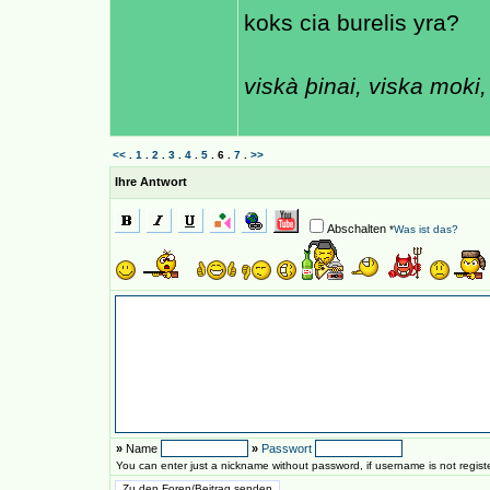
koks cia burelis yra?
viskà þinai, viska moki, 
<<
.
1
.
2
.
3
.
4
.
5
.
6
.
7
.
>>
Ihre Antwort
Abschalten
*
Was ist das?
»
Name
»
Passwort
You can enter just a nickname without password, if username is not regis