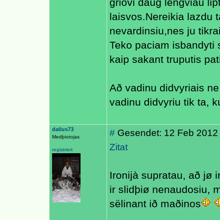
griovi daug lengviau lipt
laisvos.Nereikia lazdu 
nevardinsiu,nes ju tikra
Teko paciam isbandyti 
kaip sakant truputis pati
Að vadinu didvyriais ne
vadinu didvyriu tik ta, 
dalius73
#
Gesendet: 12 Feb 2012
Medþiotojas
Zitat
registriert
Ironijà supratau, að jø i
ir slidþiø nenaudosiu, 
sëlinant ið maðinos