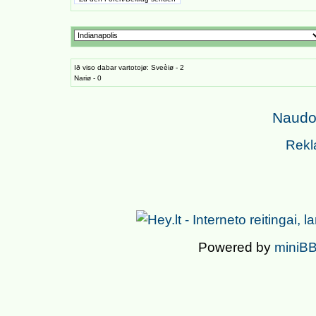
Ið viso dabar vartotojø: Sveèiø - 2
Nariø - 0
Naudoj
Rekl
Powered by
miniBB