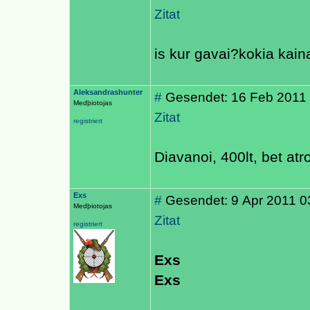
Zitat
is kur gavai?kokia kai
Aleksandrashunter
#
Gesendet: 16 Feb 2011
Medþiotojas
Zitat
registriert
Diavanoi, 400lt, bet at
Exs
#
Gesendet: 9 Apr 2011 0
Medþiotojas
Zitat
registriert
Exs
Exs