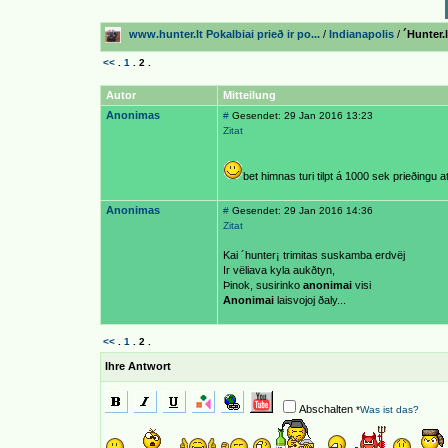
www.hunter.lt Pokalbiai prieð ir po...
/
Indianapolis
/
´Hunter.
<<
.
1
.
2
.
Autor
Mitteilung
Anonimas
#
Gesendet: 29 Jan 2016 13:23
Zitat
bet himnas turi tilpt á 1000 sek prieðingu 
Anonimas
#
Gesendet: 29 Jan 2016 14:36
Zitat
Kai ´hunter¡ trimitas suskamba erdvëj
Ir vëliava kyla aukðtyn,
Þinok, susirinko
anonimai
visi
Anonimai
laisvojoj ðaly...
<<
.
1
.
2
.
Ihre Antwort
Abschalten
*
Was ist das?