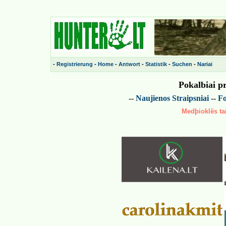
-
Registrierung
-
Home
-
Antwort
-
Statistik
-
Suchen
-
Nariai
Pokalbiai p
--
Naujienos
Straipsniai
--
Fo
Medþioklës tai