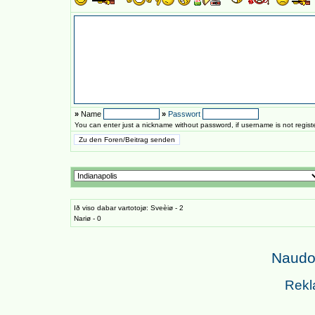
»
Name
»
Passwort
You can enter just a nickname without password, if username is not regis
Ið viso dabar vartotojø: Sveèiø - 2
Nariø - 0
Naudoj
Rekl