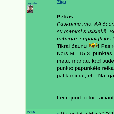
Zitat
registriert
Petras
Paskutinë info. AA ðaun
su manimi susisiekë. 
nabagæ ir uþbaigti jos 
Tikrai ðaunu
! Pasi
Nors MT 15.3. punktas ta
metu, manau, kad suderi
punkto papunkèiø reika
patikrinimai, etc. Na, g
--------------------------------
Feci quod potui, faciant
Petras
#
Gesendet: 7 Mar 2023 1