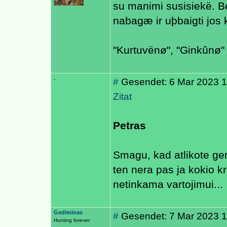
su manimi susisiekë. 
nabagæ ir uþbaigti jos 
"Kurtuvënø", "Ginkûnø" 
.
#
Gesendet: 6 Mar 2023 1
Zitat
Petras
Smagu, kad atlikote ger
ten nera pas ja kokio k
netinkama vartojimui...
Gediminas
#
Gesendet: 7 Mar 2023 1
Hunting forever