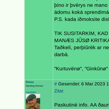
þino ir þvërys ne mano
ádomu koká sprendimà 
P.S. kada iðmoksite disku
TIK SUSITARKIM, KA
MANÆS JÛSØ KRITIK
Taðkeli, perþiûrëk ar ne
darbà.
"Kurtuvënø", "Ginkûnø" 
Petras
#
Gesendet: 6 Mar 2023 14
Hunting forever
Zitat
registriert
Paskutinë info. AA ðaun