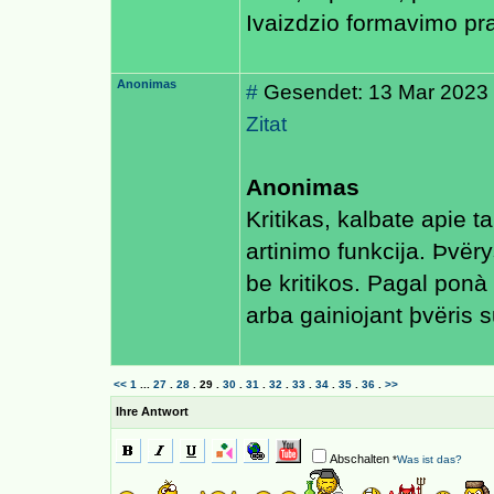
Ivaizdzio formavimo pra
Anonimas
#
Gesendet: 13 Mar 2023
Zitat
Anonimas
Kritikas, kalbate apie t
artinimo funkcija. Þvëry
be kritikos. Pagal ponà 
arba gainiojant þvëris 
<<
1
...
27
.
28
.
29
.
30
.
31
.
32
.
33
.
34
.
35
.
36
.
>>
Ihre Antwort
Abschalten
*
Was ist das?