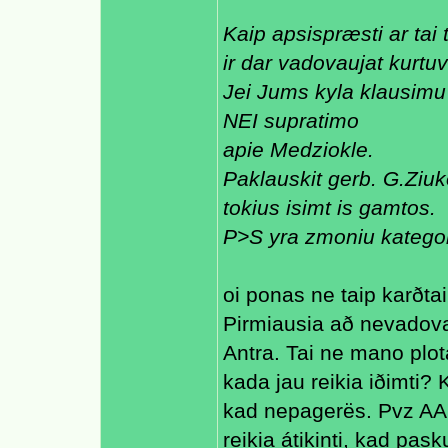
Kaip apsispræsti ar tai t
ir dar vadovaujat kurt
Jei Jums kyla klausimu 
NEI supratimo
apie Medziokle.
Paklauskit gerb. G.Ziuk
tokius isimt is gamtos.
P>S yra zmoniu kategor
oi ponas ne taip karðtai
Pirmiausia að nevadovauj
Antra. Tai ne mano plota
kada jau reikia iðimti? 
kad nepagerës. Pvz AA l
reikia átikinti, kad pas