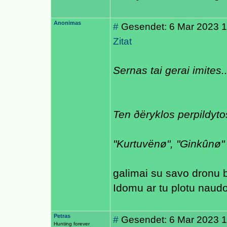
Anonimas
#
Gesendet: 6 Mar 2023 1
Zitat
Sernas tai gerai imites..
Ten ðëryklos perpildyto
"Kurtuvënø", "Ginkûnø" 
galimai su savo dronu 
Idomu ar tu plotu naud
Petras
#
Gesendet: 6 Mar 2023 1
Hunting forever