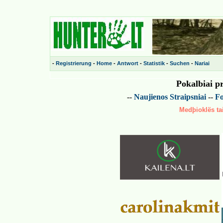
-
Registrierung
-
Home
-
Antwort
-
Statistik
-
Suchen
-
Nariai
Pokalbiai p
--
Naujienos
Straipsniai
--
Fo
Medþioklës tai