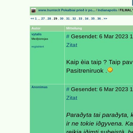
www.hunter.lt Pokalbiai prieð ir po...
/
Indianapolis
/
FILMAI,
<<
1
...
27
.
28
.
29
.
30
.
31
.
32
.
33
.
34
.
35
.
36
.
>>
Autor
Mitteilung
vytalis
#
Gesendet: 6 Mar 2023 1
Medþiotojas
Zitat
registriert
Kaip èia taip ? Taip pav
Pasitreniruok .
Anonimas
#
Gesendet: 6 Mar 2023 1
Zitat
Paraðyta tai paraðyta, 
ir ne tokie iðgyvena. Ka
reikia iðimti suþeistà,