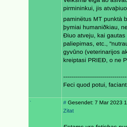
Veiksmø eigà að ásivai
pirmininkui, jis atvaþiu
paminëtus MT punktà b
þymiai humaniðkiau, n
Ðiuo atveju, kai gautas
paliepimas, etc., "nutra
gyvûno (veterinarijos ak
kreiptasi PRIEÐ, o ne 
--------------------------------
Feci quod potui, faciant
.
#
Gesendet: 7 Mar 2023 1
Zitat