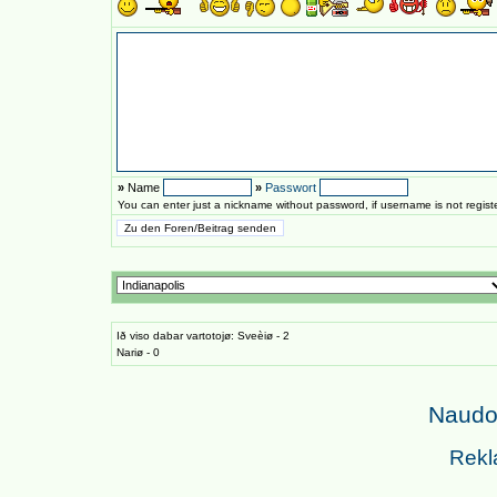
»
Name
»
Passwort
You can enter just a nickname without password, if username is not regis
Ið viso dabar vartotojø: Sveèiø - 2
Nariø - 0
Naudoj
Rekl