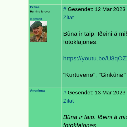
Petras
#
Gesendet: 12 Mar 2023 
Hunting forever
Zitat
registriert
Bûna ir taip. Iðeini á m
fotoklajones.
https://youtu.be/U3qO
"Kurtuvënø", "Ginkûnø" 
Anonimas
#
Gesendet: 13 Mar 2023
Zitat
Bûna ir taip. Iðeini á m
fotoklajones.