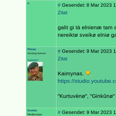
o
#
Gesendet: 8 Mar 2023 1
Zitat
galit gi tà elnienæ tam 
nereiktø sveikø elniø g
Petras
#
Gesendet: 9 Mar 2023 1
Hunting forever
Zitat
registriert
Kaimynas.
https://studio.youtube
"Kurtuvënø", "Ginkûnø" 
brudas
#
Gesendet: 9 Mar 2023 1
Medþiotojas