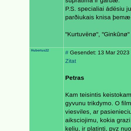
supratimà ir garbæ.
P.S. specialiai ádësiu 
parðiukais knisa þemæ
"Kurtuvënø", "Ginkûnø" 
Hubertus22
#
Gesendet: 13 Mar 2023
Zitat
Petras
Kam teisintis keistokam 
gyvunu trikdymo. O film
viesviles, ar pasienieci
aiksciojimu, kokia grazi
keliu, ir platinti, pvz n