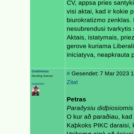
CV, appsa pries santyki
visi aktai, kad ir kokie p
biurokratizmo zenklas. 
nesubrendusi tvarkytis sa
Aktais, istatymais, prie
gerove kuriama Liberaliz
iniciatyva, neapkrauta p
Gediminas
#
Gesendet: 7 Mar 2023 18
Hunting forever
Zitat
registriert
Petras
Paraðysiu didþiosiomi
O kur að paraðiau, kad
Kaþkoks PIKC daraisi, 