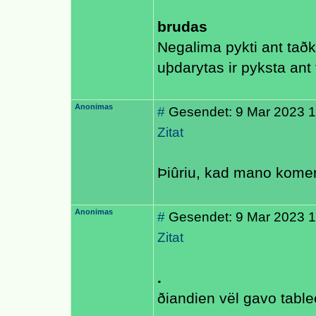
brudas
Negalima pykti ant taðk
uþdarytas ir pyksta ant 
Anonimas
#
Gesendet: 9 Mar 2023 1
Zitat
Þiûriu, kad mano koment
Anonimas
#
Gesendet: 9 Mar 2023 1
Zitat
.
ðiandien vël gavo table