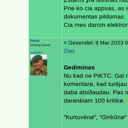
Estams yra fetishas nu
Prie ko cia appsas, as
dokumentas pildomas.
Cia mes darom elektroni
Petras
#
Gesendet: 8 Mar 2023 0
Hunting forever
Zitat
registriert
Gediminas
Nu kad ne PIKTC. Gal n
komentarø, kad turëjau 
daba atsiðaudau. Pas m
daranèiam 100 kritikø.
"Kurtuvënø", "Ginkûnø" 