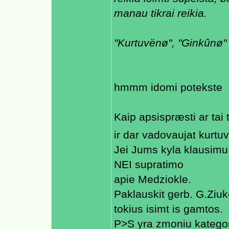
manau tikrai reikia.
"Kurtuvënø", "Ginkûnø" 
hmmm idomi potekste
Kaip apsispræsti ar tai t
ir dar vadovaujat kurt
Jei Jums kyla klausimu 
NEI supratimo
apie Medziokle.
Paklauskit gerb. G.Ziuk
tokius isimt is gamtos.
P>S yra zmoniu kategor