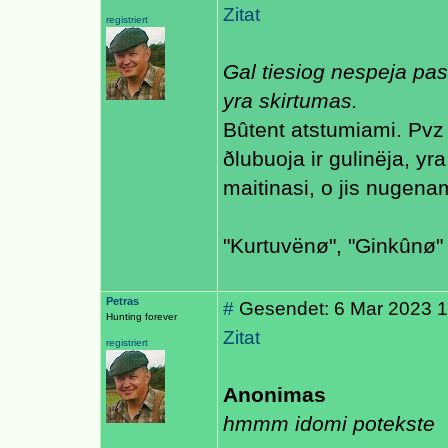
Zitat
registriert
Gal tiesiog nespeja pas
yra skirtumas.
Bûtent atstumiami. Pvz 
ðlubuoja ir gulinëja, yr
maitinasi, o jis nugena
"Kurtuvënø", "Ginkûnø" 
Petras
#
Gesendet: 6 Mar 2023 14
Hunting forever
Zitat
registriert
Anonimas
hmmm idomi potekste