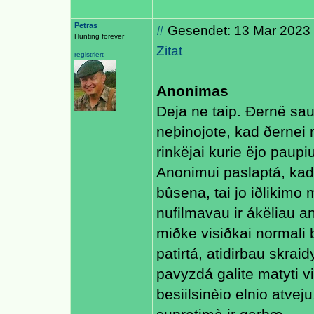
Petras
#
Gesendet: 13 Mar 2023 1
Hunting forever
Zitat
registriert
Anonimas
Deja ne taip. Ðernë sau 
neþinojote, kad ðernei re
rinkëjai kurie ëjo paupi
Anonimui paslaptá, kad
bûsena, tai jo iðlikimo
nufilmavau ir ákëliau a
miðke visiðkai normali
patirtá, atidirbau skra
pavyzdá galite matyti v
besiilsinèio elnio atve