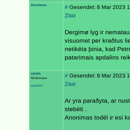
Anonimas
#
Gesendet: 8 Mar 2023 1
Zitat
Dergimø lyg ir nematau
visuomet per kraðtus li
netikëta þinia, kad Pet
patarimais apdalins rei
vytalis
#
Gesendet: 8 Mar 2023 14:
Medþiotojas
Zitat
registriert
Ar yra paraðyta, ar nus
stebëti .
Anonimas todël ir esi k