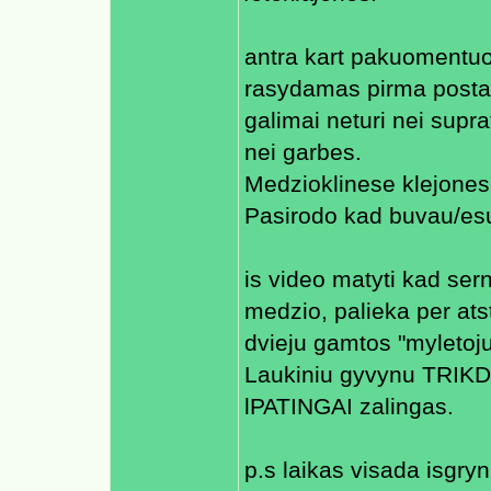
antra kart pakuomentuo
rasydamas pirma posta 
galimai neturi nei supr
nei garbes.
Medzioklinese klejones
Pasirodo kad buvau/esu
is video matyti kad ser
medzio, palieka per ats
dvieju gamtos "myletoju"
Laukiniu gyvynu TRIKD
lPATINGAI zalingas.
p.s laikas visada isgryn