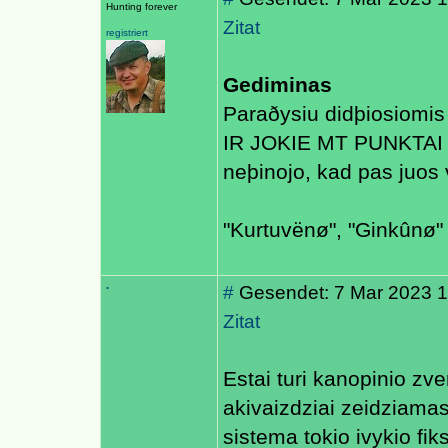
Hunting forever
Zitat
registriert
Gediminas
Paraðysiu didþiosiomi
IR JOKIE MT PUNKTAI 
neþinojo, kad pas juos 
"Kurtuvënø", "Ginkûnø" 
.
#
Gesendet: 7 Mar 2023 1
Zitat
Estai turi kanopinio zve
akivaizdziai zeidziama
sistema tokio ivykio fiks