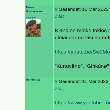
Petras
#
Gesendet: 10 Mar 2023 1
Hunting forever
Zitat
registriert
Ðiandien miðke tokios n
elniai dar ne visi nume
https://youtu.be/Sw1M
"Kurtuvënø", "Ginkûnø" 
Humbert22
#
Gesendet: 11 Mar 2023 
Zitat
https://www.youtube.