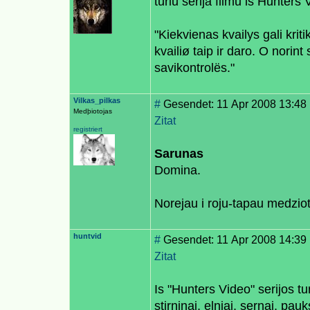
turiu serija filmu is Hunters V
"Kiekvienas kvailys gali krit
kvailiø taip ir daro. O norint 
savikontrolës."
Vilkas_pilkas
#
Gesendet: 11 Apr 2008 13:48
Medþiotojas
Zitat
registriert
Sarunas
Domina.
Norejau i roju-tapau medzio
huntvid
#
Gesendet: 11 Apr 2008 14:39
Zitat
Is "Hunters Video" serijos tu
stirninai, elniai, sernai, p