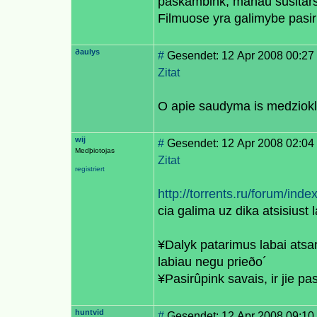
paskambink, manau susitar
Filmuose yra galimybe pasiri
ðaulys
#
Gesendet: 12 Apr 2008 00:27
Zitat
O apie saudyma is medzioklin
wij
#
Gesendet: 12 Apr 2008 02:04 -
Medþiotojas
Zitat
registriert
http://torrents.ru/forum/inde
cia galima uz dika atsisiust
¥Dalyk patarimus labai atsa
labiau negu prieðo´
¥Pasirûpink savais, ir jie pa
huntvid
#
Gesendet: 12 Apr 2008 09:10