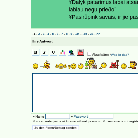
¥Dalyk patarimus labai atsa
labiau negu prieðo´
¥Pasirûpink savais, ir jie pa
.
1
.
2
.
3
.
4
.
5
.
6
.
7
.
8
.
9
.
10
...
35
.
36
.
>>
Ihre Antwort
Abschalten
*
Was ist das?
»
Name
»
Passwort
You can enter just a nickname without password, if username is not regis