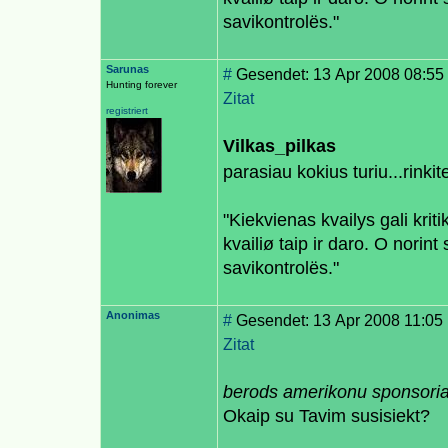
savikontrolës."
Sarunas
#
Gesendet: 13 Apr 2008 08:55
Hunting forever
Zitat
registriert
Vilkas_pilkas
parasiau kokius turiu...rinkite
"Kiekvienas kvailys gali krit
kvailiø taip ir daro. O norint 
savikontrolës."
Anonimas
#
Gesendet: 13 Apr 2008 11:05
Zitat
berods amerikonu sponsoriau
Okaip su Tavim susisiekt?