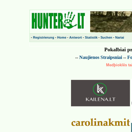
-
Registrierung
-
Home
-
Antwort
-
Statistik
-
Suchen
-
Nariai
Pokalbiai p
--
Naujienos
Straipsniai
--
Fo
Medþioklës tai