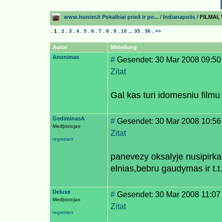
www.hunter.lt Pokalbiai prieð ir po...
/
Indianapolis
/
FILMAI,
.
1
.
2
.
3
.
4
.
5
.
6
.
7
.
8
.
9
.
10
...
35
.
36
.
>>
Autor
Mitteilung
Anonimas
#
Gesendet: 30 Mar 2008 09:50
Zitat
Gal kas turi idomesniu filmu
GediminasA
#
Gesendet: 30 Mar 2008 10:56
Medþiotojas
Zitat
registriert
panevezy oksalyje nusipirk
elnias,bebru gaudymas ir t.t
Deluxe
#
Gesendet: 30 Mar 2008 11:07
Medþiotojas
Zitat
registriert