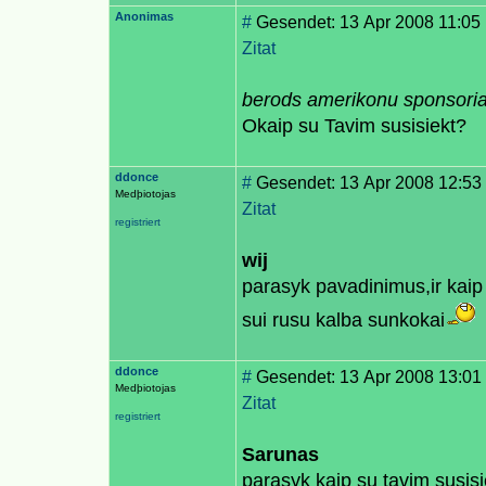
Anonimas
#
Gesendet: 13 Apr 2008 11:05
Zitat
berods amerikonu sponsoriau
Okaip su Tavim susisiekt?
ddonce
#
Gesendet: 13 Apr 2008 12:53
Medþiotojas
Zitat
registriert
wij
parasyk pavadinimus,ir kaip 
sui rusu kalba sunkokai
ddonce
#
Gesendet: 13 Apr 2008 13:01
Medþiotojas
Zitat
registriert
Sarunas
parasyk kaip su tavim susisi