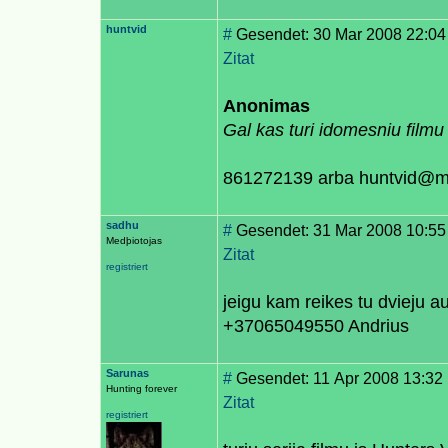
huntvid
#
Gesendet: 30 Mar 2008 22:04
Zitat
Anonimas
Gal kas turi idomesniu filmu
861272139 arba huntvid@ml
sadhu
#
Gesendet: 31 Mar 2008 10:55
Medþiotojas
Zitat
registriert
jeigu kam reikes tu dvieju au
+37065049550 Andrius
Sarunas
#
Gesendet: 11 Apr 2008 13:32
Hunting forever
Zitat
registriert