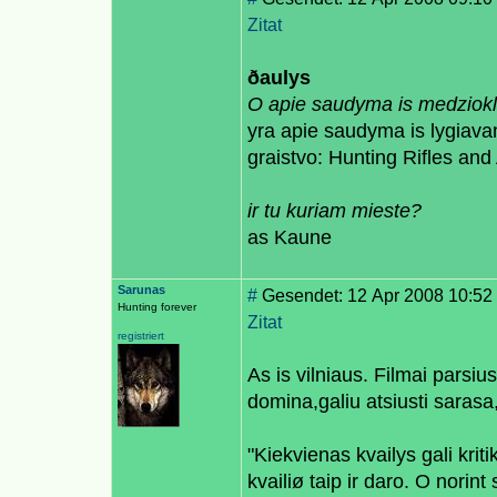
Zitat
ðaulys
O apie saudyma is medzioklin
yra apie saudyma is lygiava
graistvo: Hunting Rifles an
ir tu kuriam mieste?
as Kaune
Sarunas
#
Gesendet: 12 Apr 2008 10:52
Hunting forever
Zitat
registriert
As is vilniaus. Filmai parsi
domina,galiu atsiusti sarasa,
"Kiekvienas kvailys gali krit
kvailiø taip ir daro. O norint 