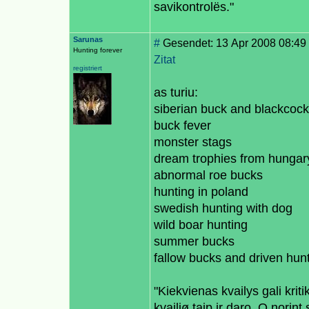
savikontrolës."
Sarunas
#
Gesendet: 13 Apr 2008 08:49
Hunting forever
Zitat
registriert
as turiu:
siberian buck and blackcock
buck fever
monster stags
dream trophies from hungar
abnormal roe bucks
hunting in poland
swedish hunting with dog
wild boar hunting
summer bucks
fallow bucks and driven hun
"Kiekvienas kvailys gali krit
kvailiø taip ir daro. O norint 