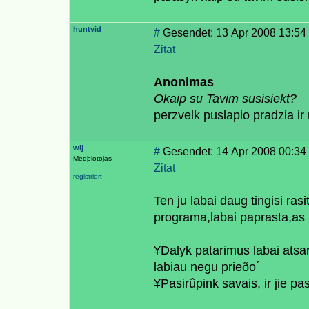
huntvid
#
Gesendet: 13 Apr 2008 13:54
Zitat
Anonimas
Okaip su Tavim susisiekt?
perzvelk puslapio pradzia ir 
wij
#
Gesendet: 14 Apr 2008 00:34
Medþiotojas
Zitat
registriert
Ten ju labai daug tingisi ras
programa,labai paprasta,as 
¥Dalyk patarimus labai atsa
labiau negu prieðo´
¥Pasirûpink savais, ir jie pa