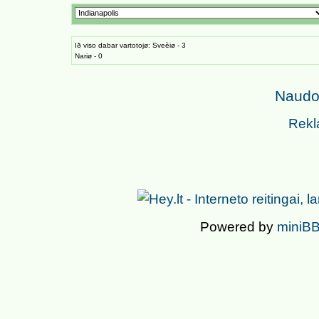
Ið viso dabar vartotojø: Sveèiø - 3
Nariø - 0
Naudoj
Rekl
Powered by
miniBB