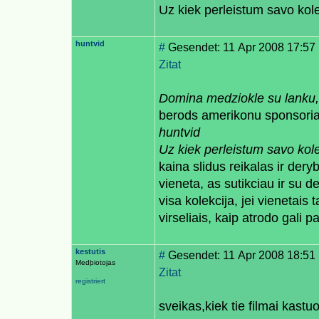
Uz kiek perleistum savo kole
huntvid
#
Gesendet: 11 Apr 2008 17:57
Zitat
Domina medziokle su lanku, 
berods amerikonu sponsoriau
huntvid
Uz kiek perleistum savo kole
kaina slidus reikalas ir der
vieneta, as sutikciau ir su d
visa kolekcija, jei vienetais
virseliais, kaip atrodo gali p
kestutis
#
Gesendet: 11 Apr 2008 18:51
Medþiotojas
Zitat
registriert
sveikas,kiek tie filmai kastu