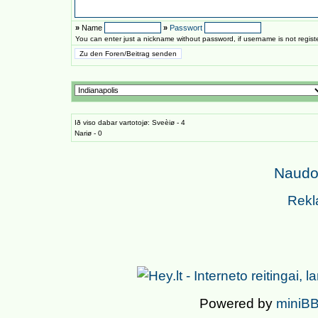
»
Name
»
Passwort
You can enter just a nickname without password, if username is not regis
Ið viso dabar vartotojø: Sveèiø - 4
Nariø - 0
Naudoj
Rekl
Powered by
miniBB