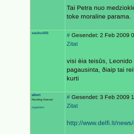
Tai Petra nuo medziokle
toke moraline parama.
saulius555
#
Gesendet: 2 Feb 2009 
Zitat
visi èia teisûs, Leonid
pagausinta, ðiaip tai r
kurti
albert
#
Gesendet: 3 Feb 2009 
Hunting forever
Zitat
registriert
http://www.delfi.lt/new