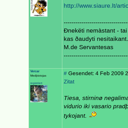
http://www.siaure.lt/art
--------------------------------
Ðnekëti nemàstant - tai 
kas ðaudyti nesitaikant
M.de Servantesas
--------------------------------
Vercar
#
Gesendet: 4 Feb 2009 
Medþiotojas
Zitat
registriert
Tiesa, stirninø negalim
vidurio iki vasario prad
tykojant.