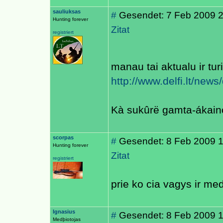
sauliuksas
#
Gesendet: 7 Feb 2009 
Hunting forever
Zitat
registriert
manau tai aktualu ir tur
http://www.delfi.lt/new
Kà sukûrë gamta-ákain
scorpas
#
Gesendet: 8 Feb 2009 
Hunting forever
Zitat
registriert
prie ko cia vagys ir me
Ignasius
#
Gesendet: 8 Feb 2009 
Medþiotojas