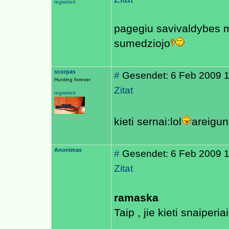
registriert
pagegiu savivaldybes m
sumedziojo
scorpas
#
Gesendet: 6 Feb 2009 
Hunting forever
Zitat
registriert
kieti sernai:lol
areigun
Anonimas
#
Gesendet: 6 Feb 2009 
Zitat
ramaska
Taip , jie kieti snaiperiai