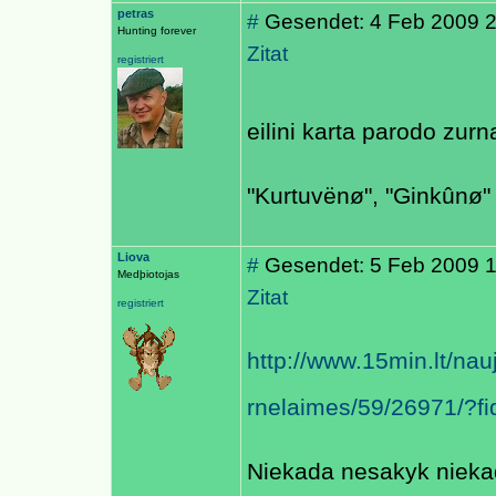
petras
#
Gesendet: 4 Feb 2009 
Hunting forever
Zitat
registriert
eilini karta parodo zur
"Kurtuvënø", "Ginkûnø" 
Liova
#
Gesendet: 5 Feb 2009 1
Medþiotojas
Zitat
registriert
http://www.15min.lt/nau
rnelaimes/59/26971/?fi
Niekada nesakyk niek