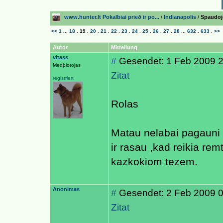
www.hunter.lt Pokalbiai prieð ir po...
/
Indianapolis
/
Spaudoje
<<
1
...
18
.
19
.
20
.
21
.
22
.
23
.
24
.
25
.
26
.
27
.
28
...
632
.
633
.
>>
Autor
Mitteilung
vitass
#
Gesendet: 1 Feb 2009 
Medþiotojas
Zitat
registriert
Rolas
Matau nelabai pagauni 
ir rasau ,kad reikia remt
kazkokiom tezem.
Anonimas
#
Gesendet: 2 Feb 2009 
Zitat