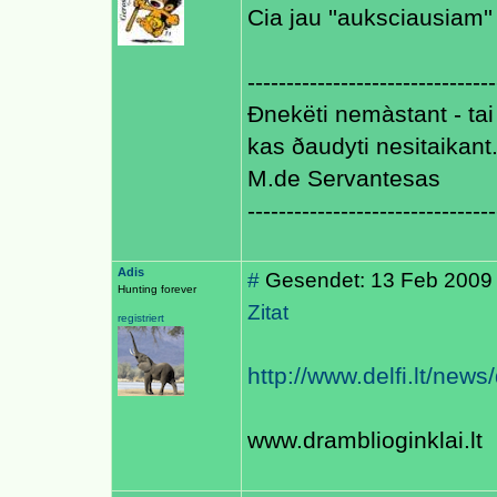
Cia jau ''auksciausiam'
--------------------------------
Ðnekëti nemàstant - tai 
kas ðaudyti nesitaikant
M.de Servantesas
--------------------------------
Adis
#
Gesendet: 13 Feb 2009
Hunting forever
Zitat
registriert
http://www.delfi.lt/new
www.dramblioginklai.lt