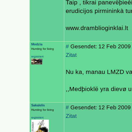
Taip , tikrai panevëþieè
erudicijos pirmininkà turi
www.dramblioginklai.lt
Modzia
#
Gesendet: 12 Feb 2009
Hunting for living
Zitat
registriert
Nu ka, manau LMZD vada
,,Medþioklë yra dievø 
Sakalelis
#
Gesendet: 12 Feb 2009
Hunting for living
Zitat
registriert