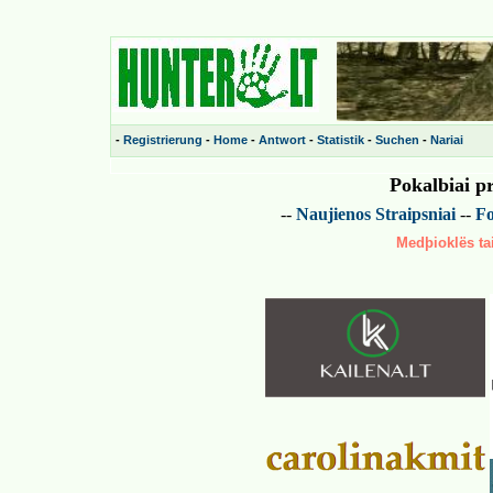
-
Registrierung
-
Home
-
Antwort
-
Statistik
-
Suchen
-
Nariai
Pokalbiai p
--
Naujienos
Straipsniai
--
Fo
Medþioklës tai