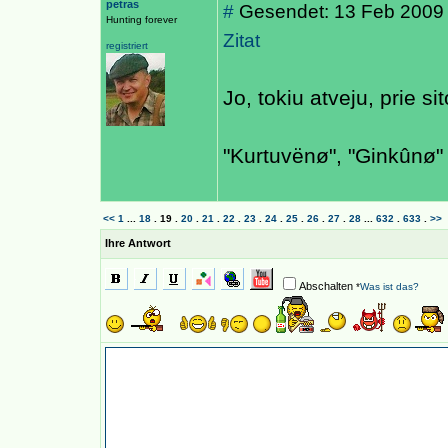
petras
#
Gesendet: 13 Feb 2009
Hunting forever
Zitat
registriert
Jo, tokiu atveju, prie s
"Kurtuvënø", "Ginkûnø" 
<<
1
...
18
.
19
.
20
.
21
.
22
.
23
.
24
.
25
.
26
.
27
.
28
...
632
.
633
.
>>
Ihre Antwort
Abschalten
*
Was ist das?