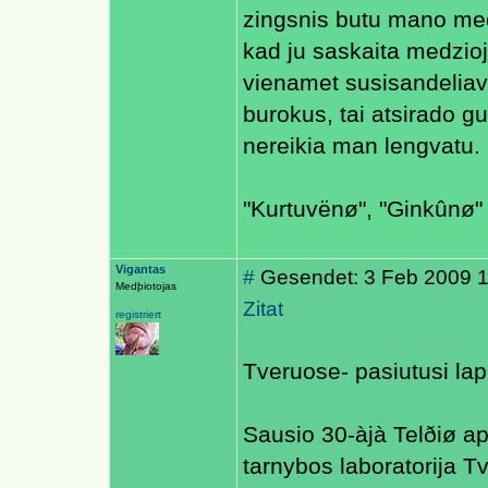
zingsnis butu mano med
kad ju saskaita medzioj
vienamet susisandeliav
burokus, tai atsirado gu
nereikia man lengvatu.
"Kurtuvënø", "Ginkûnø" 
Vigantas
#
Gesendet: 3 Feb 2009 
Medþiotojas
Zitat
registriert
Tveruose- pasiutusi la
Sausio 30-àjà Telðiø aps
tarnybos laboratorija T