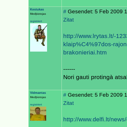
Kestukas
#
Gesendet: 5 Feb 2009 1
Medþiotojas
Zitat
registriert
http://www.lrytas.lt/-
klaip%C4%97dos-rajon
brakonieriai.htm
------
Nori gauti protingà atsa
Vidmantas
#
Gesendet: 5 Feb 2009 
Medþiotojas
Zitat
registriert
http://www.delfi.lt/new