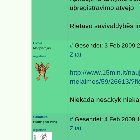
uþregistravimo atvejo.
Rietavo savivaldybës in
Liova
#
Gesendet: 3 Feb 2009 
Medþiotojas
Zitat
registriert
http://www.15min.lt/nau
rnelaimes/59/26613/?fi
Niekada nesakyk niek
Sakalelis
#
Gesendet: 4 Feb 2009 
Hunting for living
Zitat
registriert