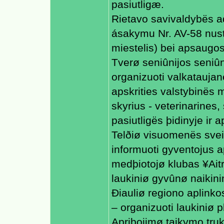
pasiutligæ.
Rietavo savivaldybës ad
ásakymu Nr. AV-58 nustat
miestelis) bei apsaugos
Tverø seniûnijos seniû
organizuoti valkataujan
apskrities valstybinës m
skyrius - veterinarines,
pasiutligës þidinyje ir
Telðiø visuomenës svei
informuoti gyventojus a
medþiotojø klubas ¥Aitr
laukiniø gyvûnø naikini
Ðiauliø regiono aplin
– organizuoti laukiniø
Apribojimø taikymo tru