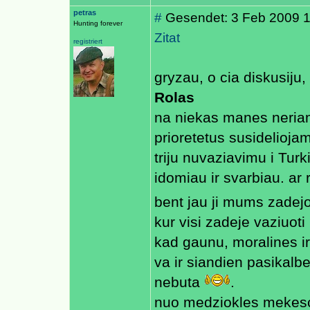
petras
#
Gesendet: 3 Feb 2009 13
Hunting forever
Zitat
registriert
gryzau, o cia diskusiju, 
Rolas
na niekas manes neriami
prioretetus susidelioja
triju nuvaziavimu i Turk
idomiau ir svarbiau. 
bent jau ji mums zadej
kur visi zadeje vaziuoti 
kad gaunu, moralines ir
va ir siandien pasikalbe
nebuta
.
nuo medziokles mekesci