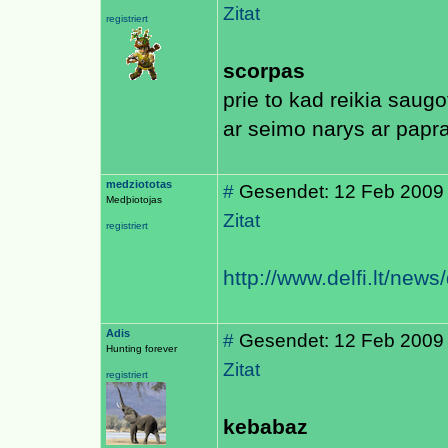
Zitat
registriert
scorpas
prie to kad reikia saug
ar seimo narys ar papra
medziototas
#
Gesendet: 12 Feb 2009
Medþiotojas
Zitat
registriert
http://www.delfi.lt/new
Adis
#
Gesendet: 12 Feb 2009
Hunting forever
Zitat
registriert
kebabaz