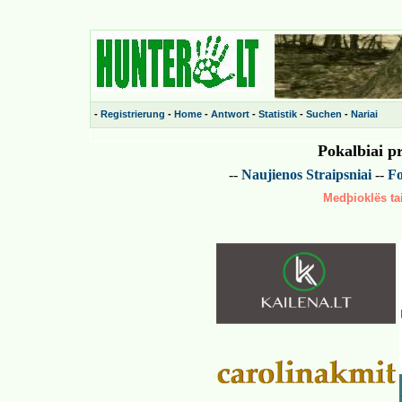
-
Registrierung
-
Home
-
Antwort
-
Statistik
-
Suchen
-
Nariai
Pokalbiai p
--
Naujienos
Straipsniai
--
Fo
Medþioklës tai