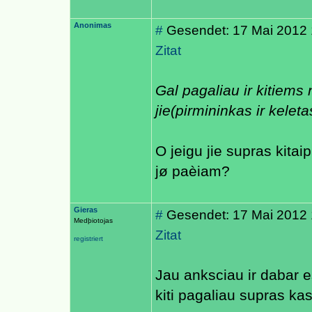
Anonimas
#
Gesendet: 17 Mai 2012 
Zitat
Gal pagaliau ir kitiems
jie(pirmininkas ir keleta
O jeigu jie supras kitai
jø paèiam?
Gieras
#
Gesendet: 17 Mai 2012 
Medþiotojas
Zitat
registriert
Jau anksciau ir dabar es
kiti pagaliau supras kas