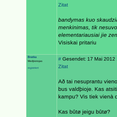
Zitat
bandymas kuo skaudziau
menkinimas, tik nesuvok
elementariausiai jie ze
Visiskai pritariu
Bratka
#
Gesendet: 17 Mai 2012 
Medþiotojas
Zitat
registriert
Að tai nesuprantu vieno
bus valdþioje. Kas atsit
kampu? Vis tiek vienà di
Kas bûtø jeigu bûtø?