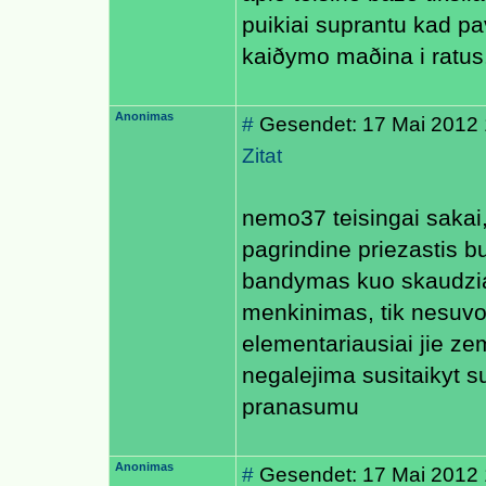
puikiai suprantu kad pa
kaiðymo maðina i ratus
Anonimas
#
Gesendet: 17 Mai 2012 
Zitat
nemo37 teisingai sakai
pagrindine priezastis b
bandymas kuo skaudziau
menkinimas, tik nesuvok
elementariausiai jie ze
negalejima susitaikyt su
pranasumu
Anonimas
#
Gesendet: 17 Mai 2012 