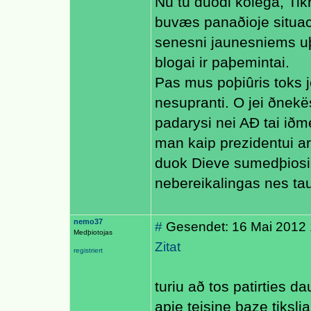
Nu tu duodi kolega, Tikr
buvæs panaðioje situacij
senesni jaunesniems uþ
blogai ir paþemintai.
Pas mus poþiûris toks je
nesupranti. O jei ðnekë
padarysi nei AÐ tai iðm
man kaip prezidentui ar
duok Dieve sumedþiosi k
nebereikalingas nes tau
nemo37
#
Gesendet: 16 Mai 2012 
Medþiotojas
Zitat
registriert
turiu að tos patirties 
apie teisine baze tiksli