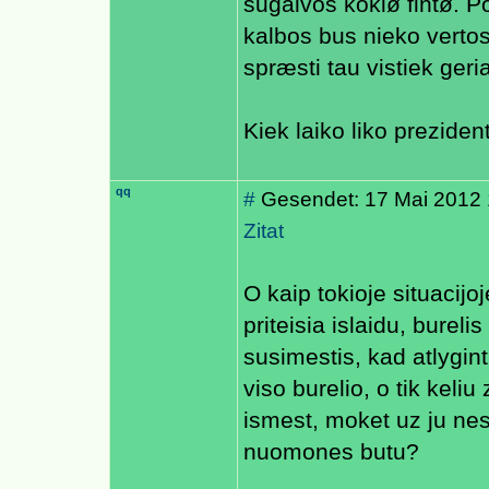
sugalvos kokiø fintø. P
kalbos bus nieko vertos
spræsti tau vistiek geria
Kiek laiko liko preziden
qq
#
Gesendet: 17 Mai 2012 
Zitat
O kaip tokioje situacijoj
priteisia islaidu, bureli
susimestis, kad atlygin
viso burelio, o tik kel
ismest, moket uz ju ne
nuomones butu?