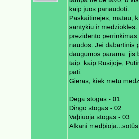
tampa ne be tavo, o visu 
kaip juos panaudoti.
Paskaitinejes, matau, k
santykiu ir medziokles. V
prezidento perrinkimas
naudos. Jei dabartinis p
daugumos parama, jis bus
taip, kaip Rusijoje, Pu
pati.
Gieras, kiek metu medzio
Dega stogas - 01
Dingo stogas - 02
Vaþiuoja stogas - 03
Alkani medþioja...sotûs