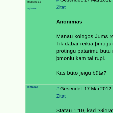
Medþiotojas
Zitat
registriert
Anonimas
Manau kolegos Jums reik
Tik dabar reikia þmogui 
protingu patarimu butu 
þmoniu kam tai rupi.
Kas bûtø jeigu bûtø?
tomasas
#
Gesendet: 17 Mai 2012 
Zitat
Statau 1:10, kad "Giera