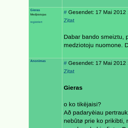
Gieras
#
Gesendet: 17 Mai 2012 
Medþiotojas
Zitat
registriert
Dabar bando smeiztu, pl
medziotoju nuomone. Da
Anonimas
#
Gesendet: 17 Mai 2012 
Zitat
Gieras
o ko tikëjaisi?
Að padaryèiau pertrau
nebûtø prie ko prikibti, 