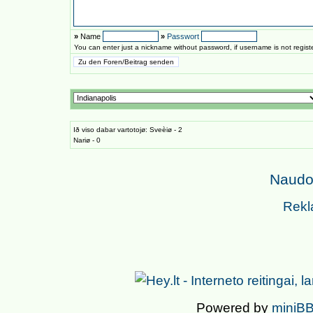
»
Name
»
Passwort
You can enter just a nickname without password, if username is not regis
Ið viso dabar vartotojø: Sveèiø - 2
Nariø - 0
Naudoj
Rekl
Powered by
miniBB