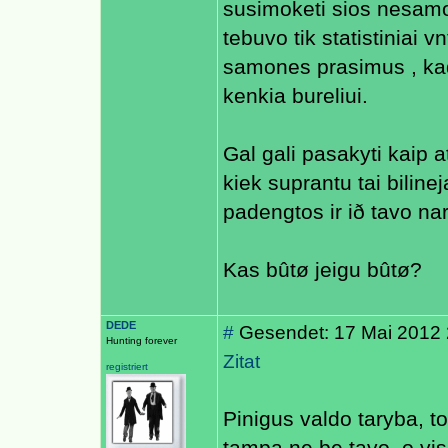
susimoketi sios nesamon
tebuvo tik statistiniai v
samones prasimus , kad 
kenkia bureliui.
Gal gali pasakyti kaip a
kiek suprantu tai biline
padengtos ir ið tavo n
Kas bûtø jeigu bûtø?
DEDE
#
Gesendet: 17 Mai 2012 
Hunting forever
Zitat
registriert
Pinigus valdo taryba, to