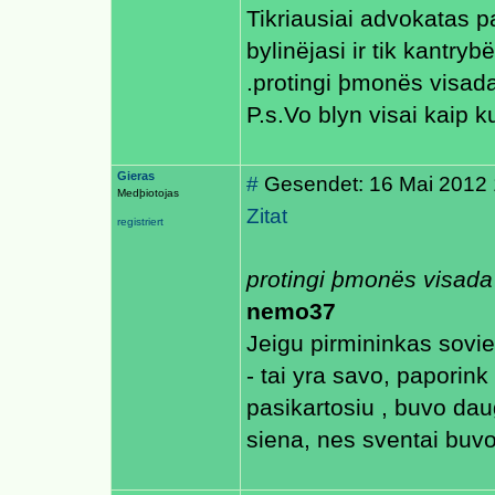
Tikriausiai advokatas 
bylinëjasi ir tik kantryb
.protingi þmonës visada
P.s.Vo blyn visai kaip k
Gieras
#
Gesendet: 16 Mai 2012 
Medþiotojas
Zitat
registriert
protingi þmonës visada 
nemo37
Jeigu pirmininkas sovie
- tai yra savo, paporink
pasikartosiu , buvo daug
siena, nes sventai buvo i