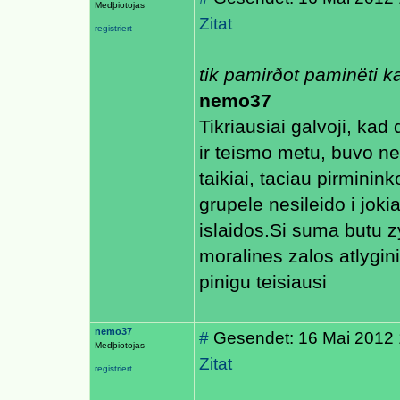
Medþiotojas
Zitat
registriert
tik pamirðot paminëti k
nemo37
Tikriausiai galvoji, kad 
ir teismo metu, buvo ne 
taikiai, taciau pirminin
grupele nesileido i jok
islaidos.Si suma butu z
moralines zalos atlygin
pinigu teisiausi
nemo37
#
Gesendet: 16 Mai 2012 
Medþiotojas
Zitat
registriert