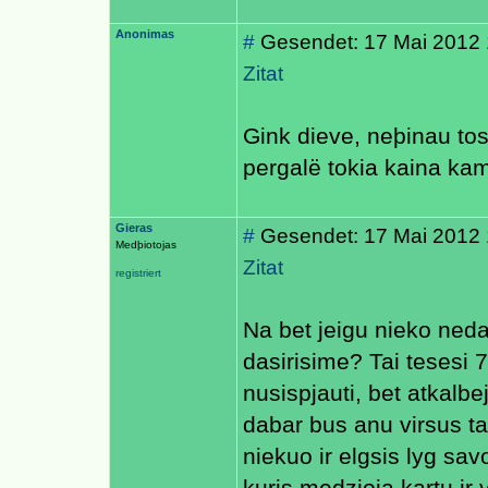
Anonimas
#
Gesendet: 17 Mai 2012 
Zitat
Gink dieve, neþinau tos 
pergalë tokia kaina kam
Gieras
#
Gesendet: 17 Mai 2012 
Medþiotojas
Zitat
registriert
Na bet jeigu nieko nedary
dasirisime? Tai tesesi 7
nusispjauti, bet atkalbe
dabar bus anu virsus ta
niekuo ir elgsis lyg sav