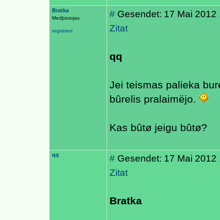
Bratka
#
Gesendet: 17 Mai 2012 
Medþiotojas
Zitat
registriert
qq
Jei teismas palieka burel
bûrelis pralaimëjo.
Kas bûtø jeigu bûtø?
qq
#
Gesendet: 17 Mai 2012 
Zitat
Bratka