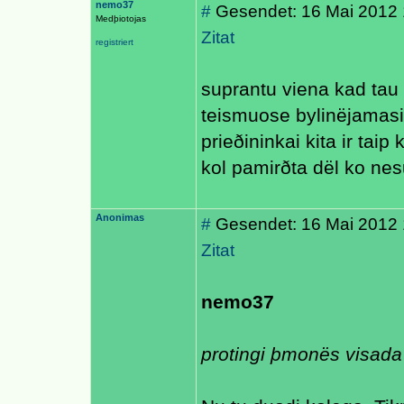
nemo37
#
Gesendet: 16 Mai 2012 
Medþiotojas
Zitat
registriert
suprantu viena kad tau 
teismuose bylinëjamasi 
prieðininkai kita ir taip
kol pamirðta dël ko nes
Anonimas
#
Gesendet: 16 Mai 2012 
Zitat
nemo37
protingi þmonës visada 