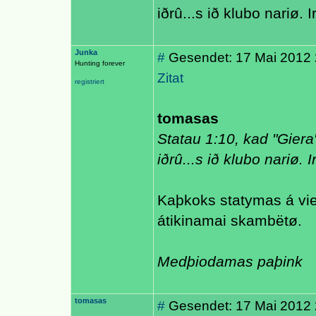
iðrû...s ið klubo nariø. 
Junka
#
Gesendet: 17 Mai 2012 
Hunting forever
Zitat
registriert
tomasas
Statau 1:10, kad "Giera
iðrû...s ið klubo nariø. 
Kaþkoks statymas á vien
átikinamai skambëtø.
Medþiodamas paþink
tomasas
#
Gesendet: 17 Mai 2012 