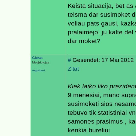
Keista situacija, bet a
teisma dar susimoket da
veliau pats gausi, kazka
pralaimejo, ju kalte del 
dar moket?
Gieras
#
Gesendet: 17 Mai 2012 
Medþiotojas
Zitat
registriert
Kiek laiko liko preziden
9 menesiai, mano supra
susimoketi sios nesamon
tebuvo tik statistiniai v
samones prasimus , kad 
kenkia bureliui