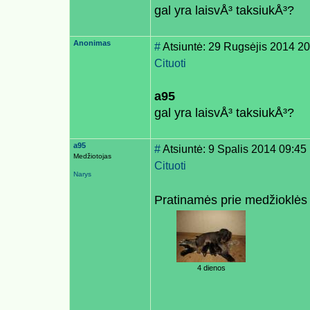
gal yra laisvÅ³ taksiukÅ³?
Anonimas
#
Atsiuntė: 29 Rugsėjis 2014 20
Cituoti
a95
gal yra laisvÅ³ taksiukÅ³?
a95
#
Atsiuntė: 9 Spalis 2014 09:45
Medžiotojas
Cituoti
Narys
Pratinamės prie medžioklės
4 dienos