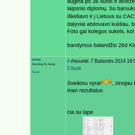
augina po 36 šunis ir atvežė 
laipsnio diplomų. Su barsuku 
iškeliavo ir į Lietuva su CA
dalyviai atstovavo kukliau, 
Foto gal kolegos sukels, kol
bandymus balandžio 26d Kl
urvas
#
Atsiuntė: 7 Balandis 2014 16:
Hunting for living
Cituoti
Narys
Sveikinu vyrai
, zinojau
man rezultatus
cia su lape