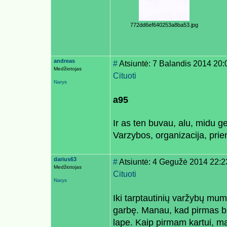
772dd6ef640253a8ba53.jpg
andreas
#
Atsiuntė: 7 Balandis 2014 20
Medžiotojas
Cituoti
Narys
a95
Ir as ten buvau, alu, midu g
Varzybos, organizacija, pri
darius63
#
Atsiuntė: 4 Gegužė 2014 22:2
Medžiotojas
Cituoti
Narys
Iki tarptautinių varžybų mum
garbę. Manau, kad pirmas bly
lape. Kaip pirmam kartui, m