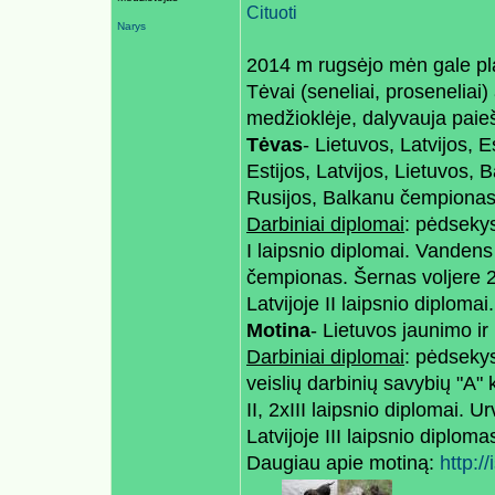
Cituoti
Narys
2014 m rugsėjo mėn gale pla
Tėvai (seneliai, proseneliai
medžioklėje, dalyvauja paie
Tėvas
- Lietuvos, Latvijos, 
Estijos, Latvijos, Lietuvos, B
Rusijos, Balkanu čempionas, 
Darbiniai diplomai
: pėdsekys
I laipsnio diplomai. Vandens
čempionas. Šernas voljere 2x 
Latvijoje II laipsnio diploma
Motina
- Lietuvos jaunimo i
Darbiniai diplomai
: pėdsekys
veislių darbinių savybių "A"
II, 2xIII laipsnio diplomai. U
Latvijoje III laipsnio diploma
Daugiau apie motiną:
http:/