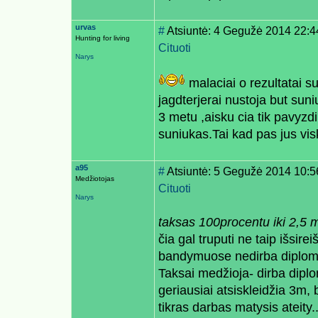
urvas
#
Atsiuntė: 4 Gegužė 2014 22:4
Hunting for living
Cituoti
Narys
malaciai o rezultatai s
jagdterjerai nustoja but sun
3 metu ,aisku cia tik pavyzd
suniukas.Tai kad pas jus visk
a95
#
Atsiuntė: 5 Gegužė 2014 10:5
Medžiotojas
Cituoti
Narys
taksas 100procentu iki 2,5 
čia gal truputi ne taip išsire
bandymuose nedirba diplomu
Taksai medžioja- dirba diplo
geriausiai atsiskleidžia 3m,
tikras darbas matysis ateity..