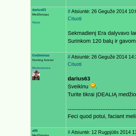
darius63
#
Atsiuntė: 26 Gegužė 2014 10:
Medžiotojas
Cituoti
Narys
Sekmadienį Era dalyvavo la
Surinkom 120 balų ir gavom
Gediminas
#
Atsiuntė: 26 Gegužė 2014 14:
Hunting forever
Cituoti
Moderatorius
darius63
Sveikinu
.
Turite tikrai ĮDEALIĄ medž
-------------------------------------
Feci quod potui, faciant meli
a95
#
Atsiuntė: 12 Rugpjūtis 2014 1
Medžiotojas