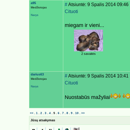
a95
#
Atsiuntė: 9 Spalis 2014 09:46
Medžiotojas
Cituoti
Narys
miegam ir vieni...
2 savaitės
darius63
#
Atsiuntė: 9 Spalis 2014 10:41
Medžiotojas
Cituoti
Narys
Nuostabūs mažyliai
<<
.
1
.
2
.
3
.
4
.
5
.
6
.
7
.
8
.
9
.
10
.
>>
Jūsų atsakymas