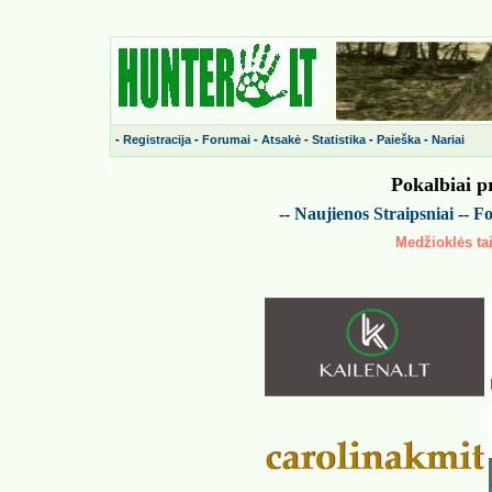
-
Registracija
-
Forumai
-
Atsakė
-
Statistika
-
Paieška
-
Nariai
Pokalbiai p
--
Naujienos
Straipsniai
--
Fo
Medžioklės tai