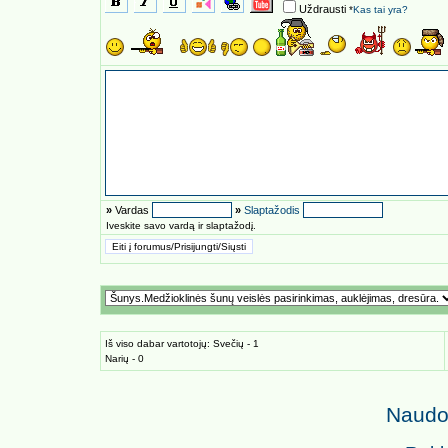
Uždrausti
*
Kas tai yra?
»
Vardas
»
Slaptažodis
Iveskite savo vardą ir slaptažodį.
Iš viso dabar vartotojų: Svečių - 1
Narių - 0
Naudoj