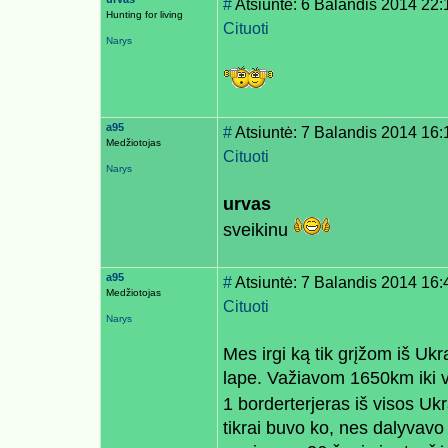
#
Atsiuntė: 6 Balandis 2014 22:
Hunting for living
Cituoti
Narys
a95
#
Atsiuntė: 7 Balandis 2014 16:
Medžiotojas
Cituoti
Narys
urvas
sveikinu
a95
#
Atsiuntė: 7 Balandis 2014 16:
Medžiotojas
Cituoti
Narys
Mes irgi ką tik grįžom iš U
lape. Važiavom 1650km iki vi
1 borderterjeras iš visos Uk
tikrai buvo ko, nes dalyvavo 