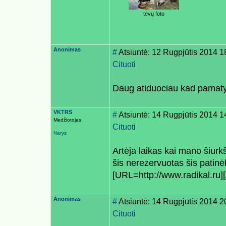
tėvų foto
Anonimas
#
Atsiuntė: 12 Rugpjūtis 2014 1
Cituoti
Daug atiduociau kad pamatyt 
VKTRS
#
Atsiuntė: 14 Rugpjūtis 2014 
Medžiotojas
Cituoti
Narys
Artėja laikas kai mano šiurk
šis nerezervuotas šis patin
[URL=http://www.radikal.ru]
Anonimas
#
Atsiuntė: 14 Rugpjūtis 2014 2
Cituoti