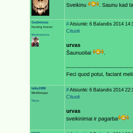
Sveikinu
. Saunu kad ta
Gediminas
#
Atsiuntė: 6 Balandis 2014 14:
Hunting forever
Cituoti
Moderatorius
urvas
Šaunuoliai
.
-------------------------------------
Feci quod potui, faciant meli
laika1988
#
Atsiuntė: 6 Balandis 2014 22:
Medžiotojas
Cituoti
Narys
urvas
sveikinimai ir pagarba
urvas