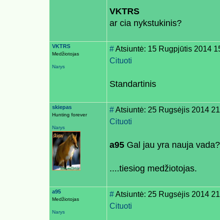
VKTRS
ar cia nykstukinis?
VKTRS
#
Atsiuntė: 15 Rugpjūtis 2014 1
Medžiotojas
Cituoti
Narys
Standartinis
skiepas
#
Atsiuntė: 25 Rugsėjis 2014 21
Hunting forever
Cituoti
Narys
a95
Gal jau yra nauja vada?
....tiesiog medžiotojas.
a95
#
Atsiuntė: 25 Rugsėjis 2014 21
Medžiotojas
Cituoti
Narys