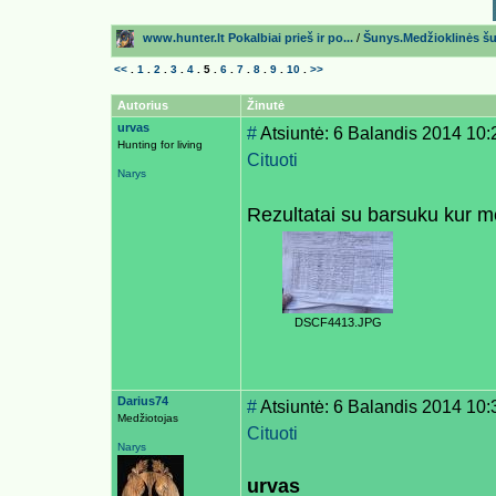
www.hunter.lt Pokalbiai prieš ir po...
/
Šunys.Medžioklinės šun
<<
.
1
.
2
.
3
.
4
.
5
.
6
.
7
.
8
.
9
.
10
.
>>
Autorius
Žinutė
urvas
#
Atsiuntė: 6 Balandis 2014 10:
Hunting for living
Cituoti
Narys
Rezultatai su barsuku kur m
DSCF4413.JPG
Darius74
#
Atsiuntė: 6 Balandis 2014 10:
Medžiotojas
Cituoti
Narys
urvas