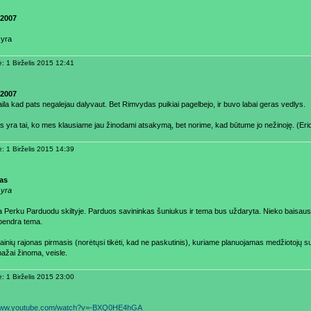
2007
 yra
ė: 1 Birželis 2015 12:41
2007
aila kad pats negalejau dalyvaut. Bet Rimvydas puikiai pagelbejo, ir buvo labai geras vedlys.
s yra tai, ko mes klausiame jau žinodami atsakymą, bet norime, kad būtume jo nežinoję. (Eri
ė: 1 Birželis 2015 14:39
as
 yra
 Perku Parduodu skiltyje. Parduos savininkas šuniukus ir tema bus uždaryta. Nieko baisaus
bendra tema.
ainių rajonas pirmasis (norėtųsi tikėti, kad ne paskutinis), kuriame planuojamas medžiotojų s
mažai žinoma, veisle.
ė: 1 Birželis 2015 23:00
/www.youtube.com/watch?v=-BXQ0HE4hGA