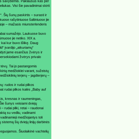
mis savybėmis. Paklausus kas per
liukas. Visi šie pavadinimai skirti
. Šių šunų paskirtis – surasti ir
kuose rašytiniuose šaltiniuose jie
tijoje – mažasis miunsterlenderis
s labai sumažėjo. Laukuose buvo
rūmuose jie netiko. XIX a.
 kai kur buvo išlikę. Daug
d“ įvardijo „atkuriamų“
aidyti jame esančius žvėrys ir
persekiodami žvėrys privalo
 tėvų. Tai jo pastangomis
skirtą medžioklei varant, sužeistų
edžioklinių terjerų – jagdterjerų –
ų: rudos ir rudai pilkos
at rudai pilkos kalės „Baby auf
kis, kresnas ir raumeningas,
 Šie šunys veisiami dviejų
 – rudai pilki, retai – raudonai
taktą su vedliu, vadinami
 vadinamieji medžiojantys toli
 sistemą šių dviejų linijų darbinės
eguojamos. Šiuolaikinė vachtelių