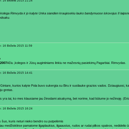
ė: 14 Birželis 2015 21:24
 kolega Rimvyda ir jo kalyte Unka siandien kraujesekiu lauko bandymuose iskovojus II laipsni
edsaku.
ė: 16 Birželis 2015 11:59
b
2007
Ačiu ,kolegos ir Jūsų augintiniams linkiu ne mažesnių pasiekimų.Pagarbiai. Rimvydas.
ė: 16 Birželis 2015 14:41
 Gintare, kurios kalyte Pola buvo sukergta su Biru ir susilauke grazios vados. Dziaugiuosi, k
ju gretas.
s yra tai, ko mes klausiame jau žinodami atsakymą, bet norime, kad būtume jo nežinoję. (Eri
ė: 16 Birželis 2015 16:24
is šuo, kuris neturi nieko bendro su putpelėmis
niau medžioklėse pamatome ilgaplaukius, ilgaausius, rudos ar rudai pilkos spalvos, nedidelio ū