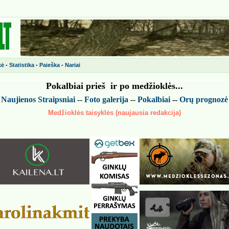
kė
-
Statistika
-
Paieška
-
Nariai
Pokalbiai prieš ir po medžiokl
ės
...
-
Naujienos
Straipsniai
--
Foto galerija
--
Pokalbiai
--
Or
ų
prognoz
ė
Medžioklės taisyklės (naujausia redakcija)