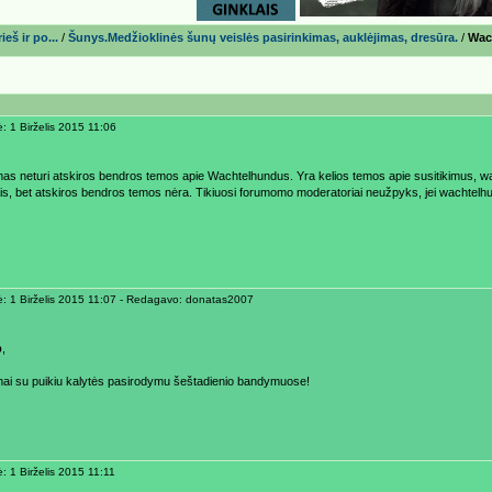
eš ir po...
/
Šunys.Medžioklinės šunų veislės pasirinkimas, auklėjimas, dresūra.
/
Wach
: 1 Birželis 2015 11:06
mas neturi atskiros bendros temos apie Wachtelhundus. Yra kelios temos apie susitikimus, w
is, bet atskiros bendros temos nėra. Tikiuosi forumomo moderatoriai neužpyks, jei wachtelhu
ė: 1 Birželis 2015 11:07 - Redagavo: donatas2007
b
,
mai su puikiu kalytės pasirodymu šeštadienio bandymuose!
: 1 Birželis 2015 11:11