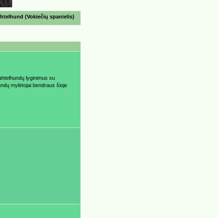
telhund (Vokiečių spanielis)
ahtelhundų lyginimus su
ndų mylėtojai bendraus šioje