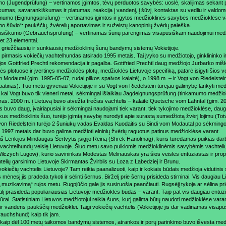
imo (Jugendprüfung) – vertinamos įgimtos, tėvų perduotos savybės: uoslė, skalijimas sekant
kumas, savarankiškumas ir platumas, reakcija į vandenį, į šūvį, kontaktas su vedliu ir valdo
mumo (Eignungsprüfung) – vertinamos įgimtos ir įgytos medžioklinės savybės medžioklėse var
po šūvio“: paukščių, žvėrelių aportavimas ir sužeistų kanopinių žvėrių paieška.
usiškumo (Gebrauchsprüfung) – vertinamas šunų parengimas visapusiškam naudojimui med
et 23 elementai.
a griežčiausių ir sunkiausių medžioklinių šunų bandymų sistemų Vokietijoje.
e pirmasis vokiečių vachtelhundas atsirado 1995 metais. Tai įvyko su medžiotojo, ginklininko 
ijos Gottfried Prechtl rekomendacija ir pagalba. Gottfried Prechtl daug medžiojo Jurbarko mišk
s plotuose ir įvertinęs medžioklės plotų, medžioklės Lietuvoje specifiką, patarė įsigyti šios 
 Modautal (gim. 1995-05-07, rudai pilkos spalvos kalaitė), o 1998 m. – ir Vogt von Riedelstei
patinas). Tuo metu gyvenau Vokietijoje ir su Vogt von Riedelstein turėjau galimybę lankyti me
 kai Vogt buvo tik vieneri metai, sėkmingai išlaikiau Jagdeignungsprüfung (tinkamumo medžio
ras. 2000 m. į Lietuvą buvo atvežta trečias vachtelis – kalaitė Quetsche vom Lahntal (gim. 20
 buvo daug, įvairiapusiai ir sėkmingai naudojami tiek varant, tiek tykojimo medžioklėse, daugia
kus medžioklinis šuo, turėjo įgimtą savybę nurodyti apie surastą sumedžiotą žvėrį lojimu (To
von Riedelstein turėjo 2 šuniukų vadas.Evaldas Kuodaitis su Sindi vom Modautal po sėkming
 1997 metais dar buvo galima medžioti elninių žvėrių raguotus patinus medžioklėse varant.
 iš Lenkijos Mindaugas Šertvytis įsigijo Reiną (Shrek Hanolmag), kuris turėdamas puikias dar
 vachtelhundų veislę Lietuvoje. Šiuo metu savo puikiomis medžioklinėmis savybėmis vachteliu
Wilczych Lugow), kurio savininkas Modestas Mėlinauskas yra šios veislės entuziastas ir prop
telių garsinimo Lietuvoje Skirmantas Žvirblis su Loza z Labedziej ir Brunu.
vokiečių vachtelis Lietuvoje? Tam reikia paanalizuoti, kaip ir kokiais būdais medžioja vidutinis 
ėnesį jis pradeda tykoti ir sėlinti šernus. Birželį prie šernų prisideda stirninai. Vis daugiau L
 ,,muzikavimą“ rujos metu. Rugpjūčio gale jis susiruošia paančiauti. Rugsėjį tykoja ar sėlina prie
alį prasideda populiariausias Lietuvoje medžioklės būdas – varant. Taip pat vis daugiau entuzi
rai. Statistiniam Lietuvos medžiotojui reikia šuns, kurį galima būtų naudoti medžioklėse varan
 ir vandens paukščių medžioklei. Taigi vokiečių vachtelis (Vokietijoje jis dar vadinamas visap
auchshund) kaip tik jam.
kaip dėl 100 metų taikomos bandymų sistemos, atrankos ir porų parinkimo buvo išvesta medži