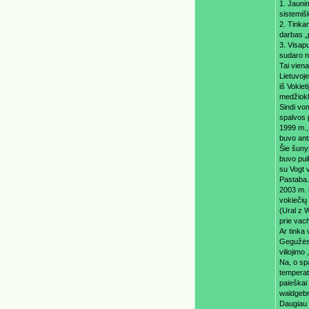
​1. Jaun
sistemiš
2. Tinka
darbas „
3. Visap
sudaro n
Tai vien
​Lietuvoj
iš Vokiet
medžioklė
Sindi vom
spalvos 
1999 m.,
buvo ant
Šie šunys
buvo pui
su Vogt 
Pastaba.
​2003 m.
vokiečių
(Ural z 
prie vach
Ar tinka 
Gegužės m
viliojimo
Na, o sp
temperatū
paieškai
waldgebr
Daugiau 