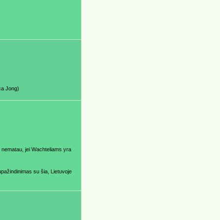
ca Jong)
 nematau, jei Wachteliams yra
upažindinimas su šia, Lietuvoje