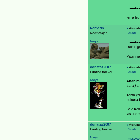
donatas
tema jau
NerSedb
#
Atsiunt
Medžiotojas
Cituoti
Narys
donatas
Dekui, g
Patarima
donatas2007
#
Atsiunt
Hunting forever
Cituoti
Narys
Anonim
tema jau
Tema yra
sukurta 
Beje Kėd
vis dar 
donatas2007
#
Atsiunt
Hunting forever
Cituoti
Narys
https:/