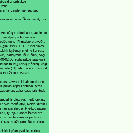
 pėdsaku, paieškos
mumas.
ant ir vandenyje, taip pat
žioklėse miške. Šiuos bandymus
ir vokiečių vachtelhundų augintojo
ų urėdijos profesionalios
veislės šunų. Pirma buvo atvežta
n (gim. 1998-06-11, rudai pilkos
džioklinių šunų rengimo kursus.
klei) bandymus, iš 15 šunų Vogt
00-02-05, rudai pilkos spalvos).
usia tauriųjų elnių ir šernų. Vogt
tverbeler). Quetsche vom Lahntal
os medžioklės varant.
bines savybes labai populiarino
s puikiai reprezentuoja Byras
aguotojas. Labai daug prisideda
statistinis Lietuvos medžiotojas.
ietuvos medžiotojų įvaldo stirninų
 tauriųjų elnių ar briedžių patinų.
astų tykoja ir esant žemai oro
t, sužeistų žvėrių ir paukščių
usiškas medžioklinis šuo miškui –
oklinių šunų veislė, kurioje