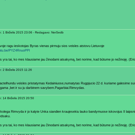
ė: 1 Birželis 2015 23:06 - Redagavo: NerSedb
uvoje ragu ieskotojas Byras vienas pirmuju sios veisles atstovu Lietuvoje
outu.be/PYZ4RnuoPPI
s yra tai, ko mes klausiame jau žinodami atsakymą, bet norime, kad būtume jo nežinoję. (Eri
: 2 Birželis 2015 11:26
actelhundu veisles pristatymas Kedainiuose,numatytas Rugpjucio 22 d. kuriame galesime susip
 gama ,bet ir su ju darbinem savybem.Pagarbiai.Rimvydas.
ė: 14 Birželis 2015 20:50
 kolega Rimvyda ir jo kalyte Unka siandien kraujesekiu lauko bandymuose iskovojus II laipsni
edsaku.
s yra tai, ko mes klausiame jau žinodami atsakymą, bet norime, kad būtume jo nežinoję. (Eri