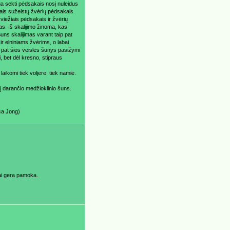
ga sekti pėdsakais nosį nuleidus
ais sužeistų žvėrių pėdsakais.
iežiais pėdsakais ir žvėrių
as. Iš skalijimo žinoma, kas
Šuns skalijimas varant taip pat
r elniniams žvėrims, o labai
p pat šios veislės šunys pasižymi
, bet dėl kresno, stipraus
aikomi tiek voljere, tiek namie.
ktį darančio medžioklinio šuns.
ca Jong)
tai gera pamoka.