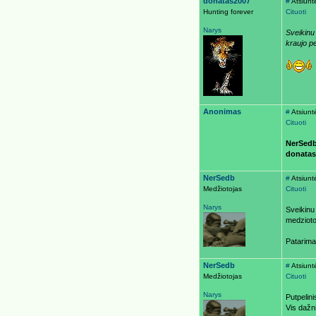
donatas2007
#
Atsiunt
Hunting forever
Cituoti
Narys
Sveikinu
kraujo p
Anonimas
#
Atsiunt
Cituoti
NerSed
donatas
NerSedb
#
Atsiunt
Medžiotojas
Cituoti
Narys
Sveikinu
medzioto
Patarima
NerSedb
#
Atsiunt
Medžiotojas
Cituoti
Narys
Putpelin
​Vis daž