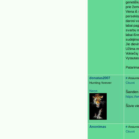
genetiška
prie žem
Viena iš
persekioj
darosi va
labai pa
svarbu ne
labai iš
sudėjimo 
Jie dievi
Užima ma
Vokiečių 
Vytauta
Patarima
donatas2007
#
Atsiunt
Hunting forever
Cituoti
Narys
Šiandien
https:/
Šūvio vie
Anonimas
#
Atsiunt
Cituoti