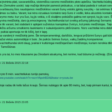
i įtvirtinta plati, savarankiška, sistemiška varomo medžioklės ploto apieška. Vachteliui būdin
ės (žemutine uosle): taip mažėja tikimybė pamesti pėdsakus, o tai labai padeda ir sekant sen
 svarbiausių šios naudojamos medžioklėse varant šunų veislės įgimtų savybių – tai sekimas šv
imas su balsu. Varant, kai nėra vizualaus kontakto tarp šuns ir vedlio, lieka akustinis kontakt
rymo metu: kur yra šuo, ką jis veikia, o iš skalijimo pobūdžio galima net spręsti, ką jis varo. 
gyvina medžioklę, daro ją emocingesnę. Vachtelhundai turi sveiką aršumą (piktumą) šernams i
 tik varant, bet stabdant ir aplojant sužeistus kanopinius žvėrys, kol prieis medžiotojas. Tai
reikštu aršumu smulkiems laukiniams ir sulaukėjusiems plėšrūnams. Nors vachteliai nėra dideli
puikiai aportuoja ne tik kiškį, bet ir lapę.
na vandenį ir medžioklę jame. Šie temperamentingi, darbštūs, lengvai prižiūrimi šunys gali būti l
žai vietos automobilyje ir bute. Jie puikūs šeimos šunys, vaikų žaidimų kompanionai.
vachtelhundai skirti daug, įvairiai ir kultūringai medžiojančiam medžiotojui, kuriam nereikia til
s Tamošiūnas
s yra tai, ko mes klausiame jau žinodami atsakymą, bet norime, kad būtume jo nežinoję. (Eri
ė: 21 Birželis 2015 22:18
 ryte 8 mėn. wachteliukas turėjo pamoką.
/www.youtube.com/watch?v=wznYApohB2A&featur e=youtu.be
toje radau tik kelis lašus kraujo. Šernas nubėgęs tik apie 80 metrų, bet, kaip pirmam kartui, 
ė: 21 Birželis 2015 23:05