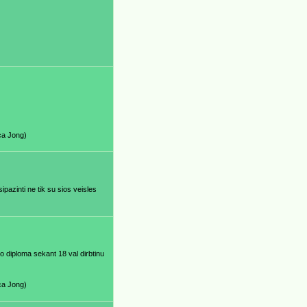
ca Jong)
azinti ne tik su sios veisles
o diploma sekant 18 val dirbtinu
ca Jong)