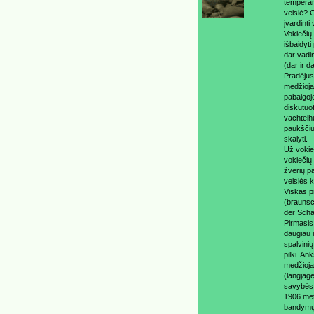
temperam
veislė? G
įvardinti
​Vokiečių
išbaidyti
dar vadin
(dar ir 
​Pradėju
medžiojam
pabaigoje
diskutuot
vachtelhu
paukščiu
skalyti.
​Už voki
vokiečių 
žvėrių pa
veislės 
​Viskas p
(braunsc
der Scha
Pirmasis
daugiau i
spalvinių
pilki. An
medžiojan
(langjäge
savybės 
​1906 me
bandymų 