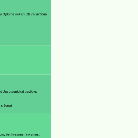
o diploma sekant 18 val dirbtinu
ad Jusu suniukai papildys
ca Jong)
gio, bet kresnus, linksmus,