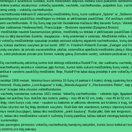
entingus ir azartiškus šunelius, kurie medžioklės dalyvius stebina savo puikiomis darbinė
irdime įvairius atsakymus: vokiečių spanielis, vachtelis, vachtelhundas, putpelinis šuo, vachte
 vieną veislę – vokiečių vachtelhundus.
 vachtelhundai kildinami iš viduramžių medžioklinių šunų, kurie vadinami „Spione“ ar „Stöberer“
 pasislėpusius paukščius medžiojant su tinklais ar plėšriaisiais paukščiais. XVI amžiaus vokiš
ami vachtelhundais. Iš šių šunų taip pat kilo šiuolaikiniai mažiausi tilktį darantis šunys: Vokie
dabar vadinamas Heidewachtel), Prancūzijoje – Bretonės epaniolai (Epagneul Breton).
s medžioklėje naudoti šaunamuosius ginklus, medžioklių su tinklais ir plėšriaisiais paukščiai
a su tilktį darančiais šunimis, daugiausia – britų pointeriais ir seteriais. Medžioklei miške, k
 vokiečių medžioklinėje spaudoje pradėjo atsirasti siūlymų atgaivinti vachtelhundus, kurių dar
a, kokias darbines savybes jie turi turėti. 1897 m. Friedrich Roberth žurnale „Zwinger und Fel
ndų savybes: jie privalo savarankiškai, plačiai, sistemiškai apieškoti medžioklės plotą ir išb
s, sekti pėdsakais privalo prie žemės nuleidę galvą (žemutine uosle), sekdami pėdsakais ir 
ečių vachtelhundų atkūrimą turime būti dėkingi miškininkui Rudolf Frie, dar vadinamu vachtelių
wachtelhundų atranka ir veisimas įgijo formas, kurios leido sukurti medžioklinių šunų veislę, 
ieškai ir vandens paukščių medžioklei. Beje, Rudolf Frie labai daug prisidėjo ir prie vokiečių m
kūrimo.
rasidėjo 1906 metais. Veisimui buvo atrinkta 10 šunų (4 patinai ir 6 kalės) dviejų spalvinių form
himmel). Rudų patino „Lord Augusta“ ir kalių „Wanda Augusta“ ir „Fleckensteins Rieke“, taip p
nce“ kraujas teka visuose vahtelhunduose.
 vachtelių standartas sukurtas 1921 metais. Vokiečių vachtelhundas – vidutinio ūgio, ilgaplau
lgas nei aukštas šuo. Aukštis ties ketera: patinų – nuo 48 iki 52 cm, kalių – nuo 45 iki 52 cm.
 linijų: vieni šunys rudi, retai – raudoni su baltomis ar pilkomis dėmėmis ant krūtinės ir kojų, kiti
ksčiau skyrėsi net šių linijų darbinės savybės. Rudi šiek tiek stambesni, turintys stipresnį kon
tys netoli (kurzjäger), labiau tiko medžioklei ,,prieš šautuvą“. Rudai pilki, šiek tiek lengvesni,
r), labiau tiko medžioklėse varant ir sužeistų žvėrių paieškai, tačiau taikant vieningą bandymų
suvienodėjo.
tais parengtos pirmosios vokiečių vachtelhundų bandymų taisyklės, kurios buvo keliskart kor
sistema yra trijų pakopų: