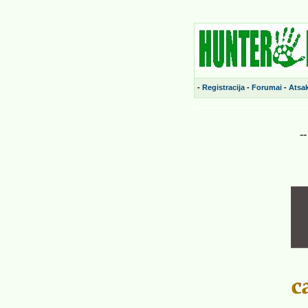
-
Registracija
-
Forumai
-
Atsa
-