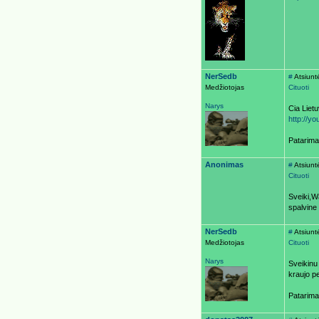
NerSedb
#
Atsiunt
Medžiotojas
Cituoti
Narys
Cia Liet
http://y
Patarima
Anonimas
#
Atsiuntė
Cituoti
Sveiki,W
spalvine
NerSedb
#
Atsiunt
Medžiotojas
Cituoti
Narys
Sveikinu
kraujo p
Patarima