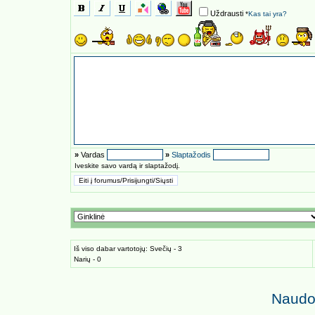
Uždrausti
*
Kas tai yra?
»
Vardas
»
Slaptažodis
Iveskite savo vardą ir slaptažodį.
Iš viso dabar vartotojų: Svečių - 3
Narių - 0
Naudoj