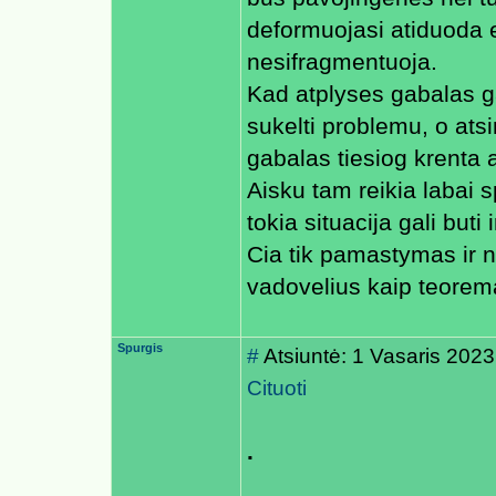
deformuojasi atiduoda 
nesifragmentuoja.
Kad atplyses gabalas gal
sukelti problemu, o atsi
gabalas tiesiog krenta 
Aisku tam reikia labai sp
tokia situacija gali but
Cia tik pamastymas ir ne
vadovelius kaip teorem
Spurgis
#
Atsiuntė: 1 Vasaris 2023
Cituoti
.