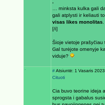
.
… minksta kulka gali da
gali atplysti ir keliauti
visas likes monolitas
.
[/i]
Šioje vietoje prašyčiau
Gal turėjote omenyje k
viduje?
.
#
Atsiuntė: 1 Vasaris 2023
Cituoti
Cia buvo teorine ideja a
sprogsta i gabalus susid
bus pavojingenes nei tu