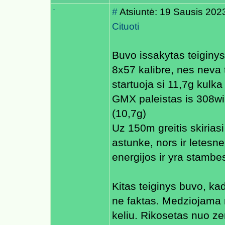
.
#
Atsiuntė: 19 Sausis 202
Cituoti
Buvo issakytas teiginys
8x57 kalibre, nes neva 
startuoja si 11,7g kulka
GMX paleistas is 308wi
(10,7g)
Uz 150m greitis skiriasi
astunke, nors ir letesne
energijos ir yra stamb
Kitas teiginys buvo, kad
ne faktas. Medziojama n
keliu. Rikosetas nuo ze