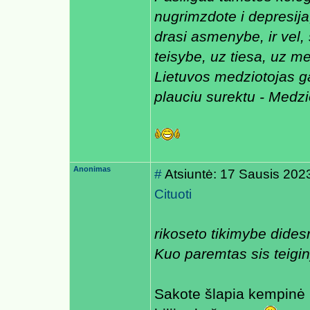
nugrimzdote i depresija
drasi asmenybe, ir vel, 
teisybe, uz tiesa, uz me
Lietuvos medziotojas gal
plauciu surektu - Medzio
Anonimas
#
Atsiuntė: 17 Sausis 202
Cituoti
rikoseto tikimybe dides
Kuo paremtas sis teigin
Sakote šlapia kempinė 