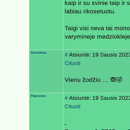
kaip ir su svinie taip ir
labiau rikosetuotu.
Taigi visi neva tai mon
varymineje medziokleje y
Anonimas
#
Atsiuntė: 19 Sausis 202
Cituoti
Vienu žodžiu … 🙈🤣
Paprastas
#
Atsiuntė: 19 Sausis 202
Cituoti
.