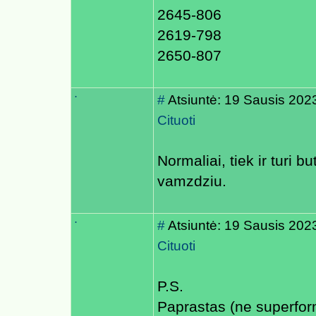
2645-806
2619-798
2650-807
.
#
Atsiuntė: 19 Sausis 202
Cituoti
Normaliai, tiek ir turi 
vamzdziu.
.
#
Atsiuntė: 19 Sausis 202
Cituoti
P.S.
Paprastas (ne superfor