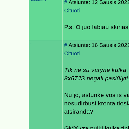
Anonimas
#
Atsiuntė: 12 Sausis 202
Cituoti
P.s. O juo labiau skiriasi
.
#
Atsiuntė: 16 Sausis 202
Cituoti
Tik ne su varynė kulka. 
8x57JS negali pasiūlyti.
Nu jo, astunke vos is va
nesudirbusi krenta tiesi
atsiranda?
GMX yra puiki kulka tin