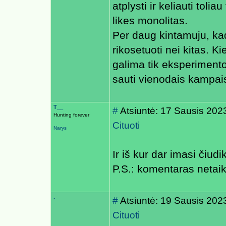
atplysti ir keliauti toli
likes monolitas.
Per daug kintamuju, kad
rikosetuoti nei kitas. Ki
galima tik eksperimento
sauti vienodais kampais 
T__
#
Atsiuntė: 17 Sausis 202
Hunting forever
Cituoti
Narys
Ir iš kur dar imasi čiudi
P.S.: komentaras neta
.
#
Atsiuntė: 19 Sausis 202
Cituoti