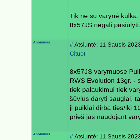
Tik ne su varynė kulka. 
8x57JS negali pasiūlyti.
Anonimas
#
Atsiuntė: 11 Sausis 202
Cituoti
8x57JS varymuose Puiki
RWS Evolution 13gr. - 
tiek palaukimui tiek va
šūvius daryti saugiai, t
ji puikiai dirba ties/iki
prieš jas naudojant va
Anonimas
#
Atsiuntė: 11 Sausis 202