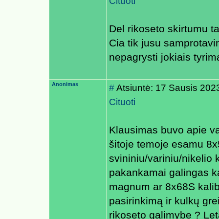
Cituoti
Del rikoseto skirtumu ta
Cia tik jusu samprotavi
nepagrysti jokiais tyri
Anonimas
#
Atsiuntė: 17 Sausis 202
Cituoti
Klausimas buvo apie v
šitoje temoje esamu 8x5
svininiu/variniu/nikelio
pakankamai galingas kal
magnum ar 8x68S kalibru
pasirinkimą ir kulkų gre
rikoseto galimybe ? Leta