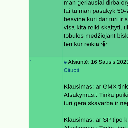
man geriausiai dirba ory
tai tu man pasakyk 50-7
besvine kuri dar turi ir
visa kita reiki skaityti,
tobulos medžiojant biski
ten kur reikia 🤷
.
#
Atsiuntė: 16 Sausis 202
Cituoti
Klausimas: ar GMX tin
Atsakymas.: Tinka puikiai
turi gera skavarba ir n
Klausimas: ar SP tipo 