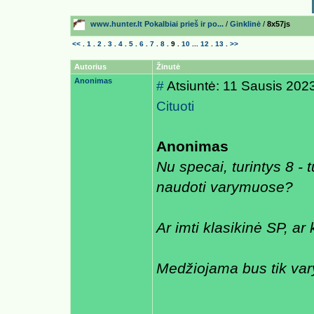
www.hunter.lt Pokalbiai prieš ir po...
/
Ginklinė
/
8x57js
<<
.
1
.
2
.
3
.
4
.
5
.
6
.
7
.
8
.
9
.
10
...
12
.
13
.
>>
Autorius
Žinutė
Anonimas
#
Atsiuntė: 11 Sausis 202
Cituoti
Anonimas
Nu specai, turintys 8 - t
naudoti varymuose?
Ar imti klasikinė SP, a
Medžiojama bus tik vary