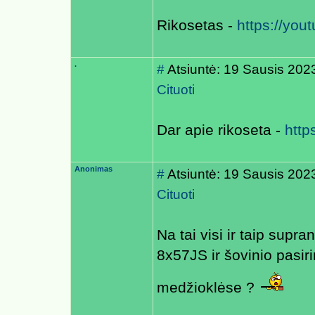
Rikosetas -
https://yo
.
#
Atsiuntė: 19 Sausis 202
Cituoti
Dar apie rikoseta -
http
Anonimas
#
Atsiuntė: 19 Sausis 202
Cituoti
Na tai visi ir taip supra
8x57JS ir šovinio pasir
medžioklėse ?