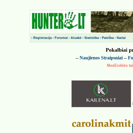
-
Registracija
-
Forumai
-
Atsakė
-
Statistika
-
Paieška
-
Nariai
Pokalbiai p
--
Naujienos
Straipsniai
--
Fo
Medžioklės tai