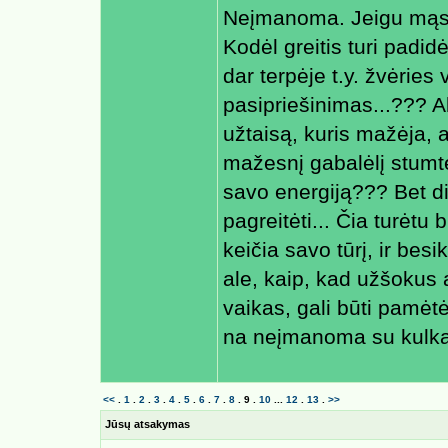
Neįmanoma. Jeigu mąstyti
Kodėl greitis turi padidėt
dar terpėje t.y. žvėries 
pasipriešinimas...??? Al
užtaisą, kuris mažėja, at
mažesnį gabalėlį stumt
savo energiją??? Bet did
pagreitėti... Čia turėtu
keičia savo tūrį, ir bes
ale, kaip, kad užšokus 
vaikas, gali būti pamėtė
na neįmanoma su kulka, n
<<
.
1
.
2
.
3
.
4
.
5
.
6
.
7
.
8
.
9
.
10
...
12
.
13
.
>>
Jūsų atsakymas