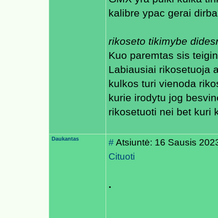
kalibre ypac gerai dirba 
rikoseto tikimybe dides
Kuo paremtas sis teigin
Labiausiai rikosetuoja 
kulkos turi vienoda rik
kurie irodytu jog besvi
rikosetuoti nei bet kuri
Daukantas
#
Atsiuntė: 16 Sausis 202
Cituoti
.