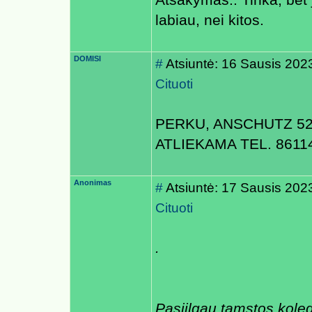
Atsakymas.: Tinka, bet 
labiau, nei kitos.
DOMISI
#
Atsiuntė: 16 Sausis 202
Cituoti
PERKU, ANSCHUTZ 52
ATLIEKAMA TEL. 8611
Anonimas
#
Atsiuntė: 17 Sausis 202
Cituoti
.
Pasiilgau tamstos koleg