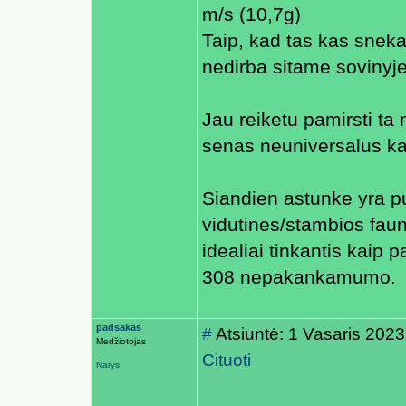
m/s (10,7g)
Taip, kad tas kas sneka,
nedirba sitame sovinyje
Jau reiketu pamirsti ta
senas neuniversalus ka
Siandien astunke yra pu
vidutines/stambios fau
idealiai tinkantis kai
308 nepakankamumo.
padsakas
#
Atsiuntė: 1 Vasaris 202
Medžiotojas
Cituoti
Narys