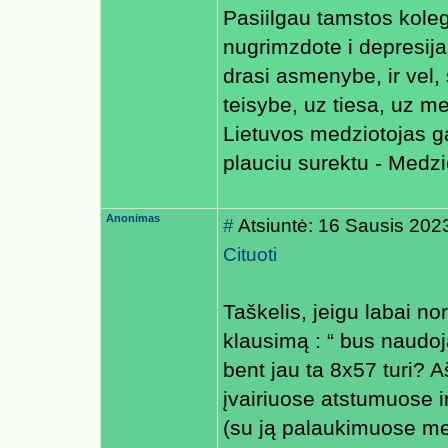
Pasiilgau tamstos koleg
nugrimzdote i depresija
drasi asmenybe, ir vel, 
teisybe, uz tiesa, uz me
Lietuvos medziotojas gal
plauciu surektu - Medzio
Anonimas
#
Atsiuntė: 16 Sausis 202
Cituoti
Taškelis, jeigu labai nor
klausimą : “ bus naudoj
bent jau ta 8x57 turi? A
įvairiuose atstumuose ir
(su ją palaukimuose me