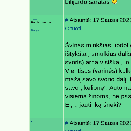
bilijardo šaratas
T__
#
Atsiuntė: 17 Sausis 202
Hunting forever
Cituoti
Narys
Švinas minkštas, todėl d
ištykšta į smulkias dal
svoris) arba visiškai, j
Vientisos (varinės) kulk
mažą savo svorio dalį, to
savo ,,kelionę”. Automati
visiems žinoma, ne pasl
Ei,
.
, jauti, ką šneki?
.
#
Atsiuntė: 17 Sausis 202