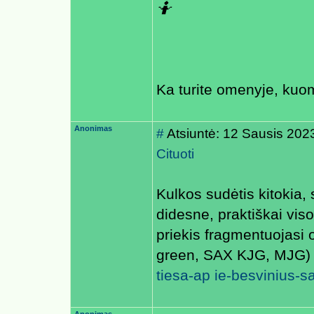
🤷
Ka turite omenyje, kuo
Anonimas
#
Atsiuntė: 12 Sausis 202
Cituoti
Kulkos sudėtis kitokia, 
didesne, praktiškai vis
priekis fragmentuojasi 
green, SAX KJG, MJG
tiesa-ap ie-besvinius-