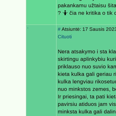
pakankamu užtaisu šitam
? 🤷 čia ne kritika o ti
.
#
Atsiuntė: 17 Sausis 202
Cituoti
Nera atsakymo i sta kla
skirtingu aplinkybiu kur
priklauso nuo suvio kamp
kieta kulka gali geriau 
kulka lengviau rikoset
nuo minkstos zemes, be 
Ir priesingai, ta pati ki
pavirsiu atiduos jam vis
minksta kulka gali dali