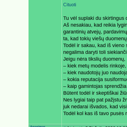
Cituoti
Tu vėl suplaki du skirtingus 
Aš nesakiau, kad reikia lygint
garantinių atvejų, pardavim
ta, kad tokių viešų duomenų
Todėl ir sakau, kad iš vieno
negalima daryti toli siekianč
Jeigu nėra tikslių duomenų, 
– kiek metų modelis rinkoje,
– kiek naudotojų juo naudoja
– kokia reputacija susiformuo
– kaip gamintojas sprendžia 
Būtent todėl ir skeptiškai ž
Nes lygiai taip pat pažįstu 
juk nedarai išvados, kad vis
Todėl kol kas iš tavo pusės
Anonimas