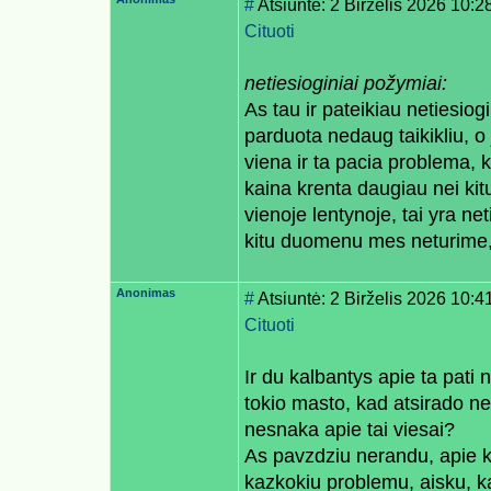
#
Atsiuntė: 2 Birželis 2026 10:2
Cituoti
netiesioginiai požymiai:
As tau ir pateikiau netiesio
parduota nedaug taikikliu, o 
viena ir ta pacia problema, k
kaina krenta daugiau nei kit
vienoje lentynoje, tai yra ne
kitu duomenu mes neturime, t
Anonimas
#
Atsiuntė: 2 Birželis 2026 10:4
Cituoti
Ir du kalbantys apie ta pati
tokio masto, kad atsirado ne
nesnaka apie tai viesai?
As pavzdziu nerandu, apie ki
kazkokiu problemu, aisku, ka