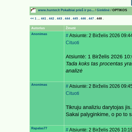
www.hunter.lt Pokalbiai prieš ir po...
/
Ginklinė
/
OPTIKOS
<<
1
...
441
.
442
.
443
.
444
.
445
.
446
.
447
.
448
.
Autorius
Žinutė
Anonimas
#
Atsiuntė: 2 Birželis 2026 09:4
Cituoti
Atsiuntė: 1 Birželis 2026 10
Tada koks tas procentas yra p
analizė
Anonimas
#
Atsiuntė: 2 Birželis 2026 09:4
Cituoti
Tikruju analiziu darytojas jis.
Sakai palyginkime, o po to s
Rapalas77
#
Atsiuntė: 2 Birželis 2026 10:1