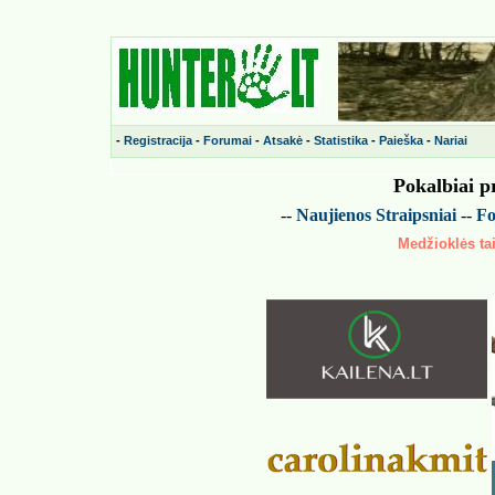
-
Registracija
-
Forumai
-
Atsakė
-
Statistika
-
Paieška
-
Nariai
Pokalbiai p
--
Naujienos
Straipsniai
--
Fo
Medžioklės tai