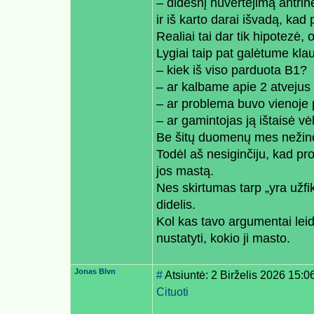
– didesnį nuvertėjimą antrinė
ir iš karto darai išvadą, kad
Realiai tai dar tik hipotezė, 
Lygiai taip pat galėtume klau
– kiek iš viso parduota B1?
– ar kalbame apie 2 atvejus 
– ar problema buvo vienoje p
– ar gamintojas ją ištaisė v
Be šitų duomenų mes neži
Todėl aš nesiginčiju, kad pr
jos mastą.
Nes skirtumas tarp „yra užfi
didelis.
Kol kas tavo argumentai leidž
nustatyti, kokio ji masto.
Jonas Blvn
#
Atsiuntė: 2 Birželis 2026 15:0
Cituoti