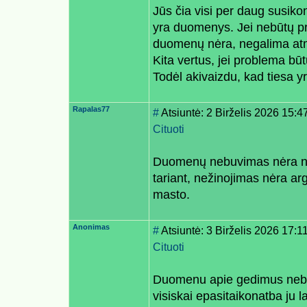
Jūs čia visi per daug susik
yra duomenys. Jei nebūtų p
duomenų nėra, negalima atm
Kita vertus, jei problema bū
Todėl akivaizdu, kad tiesa 
Rapalas77
#
Atsiuntė: 2 Birželis 2026 15:4
Cituoti
Duomenų nebuvimas nėra nei
tariant, nežinojimas nėra a
masto.
Anonimas
#
Atsiuntė: 3 Birželis 2026 17:1
Cituoti
Duomenu apie gedimus nebuv
visiskai epasitaikonatba ju 