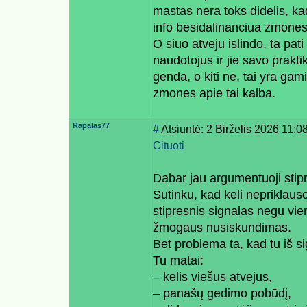
mastas nera toks didelis, ka
info besidalinanciua zmones
O siuo atveju islindo, ta pat
naudotojus ir jie savo prakt
genda, o kiti ne, tai yra ga
zmones apie tai kalba.
Rapalas77
#
Atsiuntė: 2 Birželis 2026 11:0
Cituoti
Dabar jau argumentuoji stipria
Sutinku, kad keli nepriklau
stipresnis signalas negu vien
žmogaus nusiskundimas.
Bet problema ta, kad tu iš si
Tu matai:
– kelis viešus atvejus,
– panašų gedimo pobūdį,