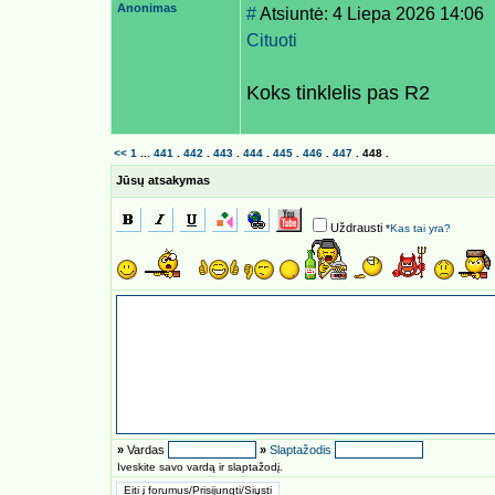
Anonimas
#
Atsiuntė: 4 Liepa 2026 14:06
Cituoti
Koks tinklelis pas R2
<<
1
...
441
.
442
.
443
.
444
.
445
.
446
.
447
.
448
.
Jūsų atsakymas
Uždrausti
*
Kas tai yra?
»
Vardas
»
Slaptažodis
Iveskite savo vardą ir slaptažodį.