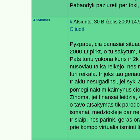
Pabandyk paziureti per toki, o
Anonimas
#
Atsiuntė: 30 Birželis 2009 14:
Cituoti
Pyzpape, cia panasiai situac
2000 Lt pirkt, o tu sakytum, 
Pats turiu yukona kuris ir 2k 
nusoviau ta ka reikejo, nes 
turi reikala. Ir joks tau ger
Ir akiu nesugadinsi, jei syki 
pomegi naktim kaimynus cio
Zinoma, jei finansai leidzia
o tavo atsakymas tik parodo,
ismanai, medziokleje dar ne
Ir siaip, nesiparink, geras o
prie kompo virtualia isminti 