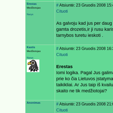
Erestas
#
Atsiuntė: 23 Gruodis 2008 15
Medžiotojas
Cituoti
Narys
As galvoju kad jus per daug j
gamta drozetis,ir ji rusu kar
tarnybos turetu ieskoti .
Kastis
#
Atsiuntė: 23 Gruodis 2008 16
Medžiotojas
Cituoti
Narys
Erestas
Iomi logika. Pagal Jus galima
prie ko čia Lietuvos įstatym
taikikliai. Ar Jus taip iš k
skaito ne tik medžiotojai?
Anonimas
#
Atsiuntė: 23 Gruodis 2008 21
Cituoti