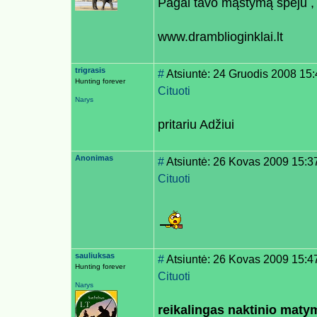
Pagal tavo mąstymą spėju , 
www.dramblioginklai.lt
trigrasis
#
Atsiuntė: 24 Gruodis 2008 15
Hunting forever
Cituoti
Narys
pritariu Adžiui
Anonimas
#
Atsiuntė: 26 Kovas 2009 15:3
Cituoti
sauliuksas
#
Atsiuntė: 26 Kovas 2009 15:4
Hunting forever
Cituoti
Narys
reikalingas naktinio maty