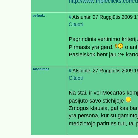
http://www.tripleclicks.com
pyfpafz
#
Atsiuntė: 27 Rugpjūtis 2009 1
Cituoti
Pagrindinis vertinimo kriteri
Pirmasis yra gen1
o ant
Pasieiskok bent jau 2+ karto
Anonimas
#
Atsiuntė: 27 Rugpjūtis 2009 1
Cituoti
Na stai, ir vel Mocartas ko
pasijuto savo stichijoje
Zmogus klausia, gal kas ban
yra persona, kur su gamintoj
medziotojo patirties turi, ta