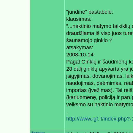
"juridinė" pastabėlė:
klausimas:
"...naktinio matymo taikiklių 
draudžiama iš viso juos turėt
šaunamojo ginklo ?
atsakymas:
2008-10-14
Pagal Ginklų ir šaudmenų kon
28 dalį ginklų apyvarta yra
įsigyjimas, dovanojimas, la
naudojimas, paėmimas, reali
importas (įvežimas). Tai rei
(kariuomenę, policiją ir pan.)
veiksmo su naktinio matymo t
.
http://www.lgf.lt/index.php
Forester