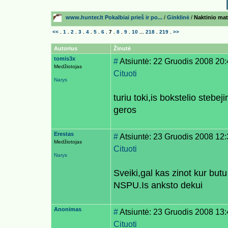
www.hunter.lt Pokalbiai prieš ir po...
/
Ginklinė
/
Naktinio mat
<<
.
1
.
2
.
3
.
4
.
5
.
6
.
7
.
8
.
9
.
10
...
218
.
219
.
>>
Autorius
Žinutė
tomis3x
#
Atsiuntė: 22 Gruodis 2008 20
Medžiotojas
Cituoti
Narys
turiu toki,is bokstelio stebe
geros
Erestas
#
Atsiuntė: 23 Gruodis 2008 12
Medžiotojas
Cituoti
Narys
Sveiki,gal kas zinot kur but
NSPU.Is anksto dekui
Anonimas
#
Atsiuntė: 23 Gruodis 2008 13
Cituoti