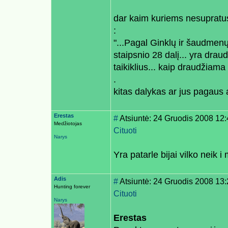
dar kaim kuriems nesupratus
:
"...Pagal Ginklų ir šaudmenų
staipsnio 28 dalį... yra draud
taikiklius... kaip draudžiama 
.
kitas dalykas ar jus pagaus a
Erestas
#
Atsiuntė: 24 Gruodis 2008 12
Medžiotojas
Cituoti
Narys
Yra patarle bijai vilko neik 
Adis
#
Atsiuntė: 24 Gruodis 2008 13
Hunting forever
Cituoti
Narys
Erestas