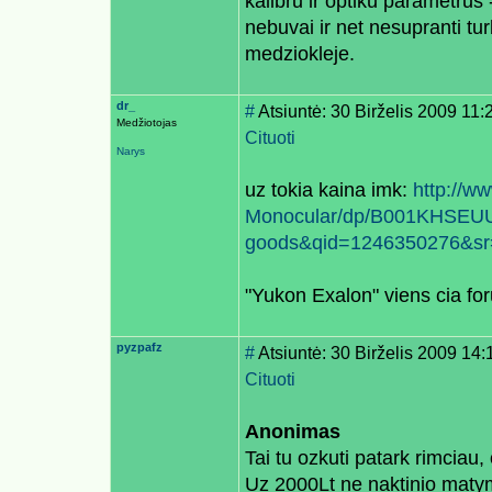
kalibru ir optiku parametrus -
nebuvai ir net nesupranti tu
medziokleje.
dr_
#
Atsiuntė: 30 Birželis 2009 11:
Medžiotojas
Cituoti
Narys
uz tokia kaina imk:
http://w
Monocular/dp/B001KHSEUU/
goods&qid=1246350276&sr
"Yukon Exalon" viens cia forum
pyzpafz
#
Atsiuntė: 30 Birželis 2009 14:
Cituoti
Anonimas
Tai tu ozkuti patark rimciau
Uz 2000Lt ne naktinio matym