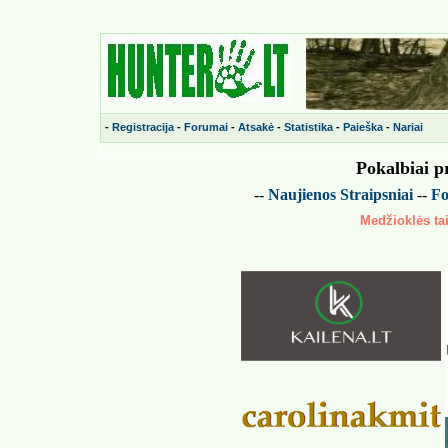
-
Registracija
-
Forumai
-
Atsakė
-
Statistika
-
Paieška
-
Nariai
Pokalbiai p
--
Naujienos
Straipsniai
--
Fo
Medžioklės tai