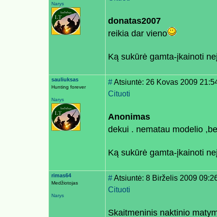
Narys
donatas2007
reikia dar vieno
Ką sukūrė gamta-įkainoti n
sauliuksas
#
Atsiuntė: 26 Kovas 2009 21:5
Hunting forever
Cituoti
Narys
Anonimas
dekui . nematau modelio ,bet
Ką sukūrė gamta-įkainoti n
rimas64
#
Atsiuntė: 8 Birželis 2009 09:2
Medžiotojas
Cituoti
Narys
Skaitmeninis naktinio maty