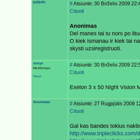
pyfpafz
#
Atsiuntė: 30 Birželis 2009 22:
Cituoti
Anonimas
Del manes tai tu nors po litu
O kiek ismanau ir kiek tai n
skysti uzsiregistruoti.
sonyx
#
Atsiuntė: 30 Birželis 2009 22:
Medžiotojas
Cituoti
Narys
Exelon 3 x 50 Night Vision M
Anonimas
#
Atsiuntė: 27 Rugpjūtis 2009 1
Cituoti
Gal kas bandes tokius nakti
http://www.tripleclicks.com