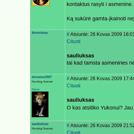
kontaktus rasyti i asmenine.
Ką sukūrė gamta-įkainoti n
Anonimas
#
Atsiuntė: 26 Kovas 2009 16:0
Cituoti
sauliuksas
tai kad tamsta asmenines n
donatas2007
#
Atsiuntė: 26 Kovas 2009 17:4
Hunting forever
Cituoti
Narys
sauliuksas
O kas atsitiko Yukonui? Jau
sauliuksas
#
Atsiuntė: 26 Kovas 2009 21:5
Hunting forever
Cituoti