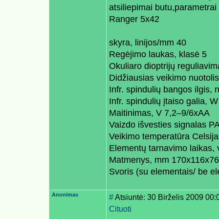
atsiliepimai butu,parametrai 
Ranger 5x42
skyra, linijos/mm 40
Regėjimo laukas, klasė 5
Okuliaro dioptrijų reguliavim
Didžiausias veikimo nuotoli
Infr. spindulių bangos ilgis,
Infr. spindulių įtaiso galia, W
Maitinimas, V 7,2–9/6xAA
Vaizdo išvesties signalas 
Veikimo temperatūra Celsija
Elementų tarnavimo laikas,
Matmenys, mm 170x116x76
Svoris (su elementais/ be e
Anonimas
#
Atsiuntė: 30 Birželis 2009 00:
Cituoti