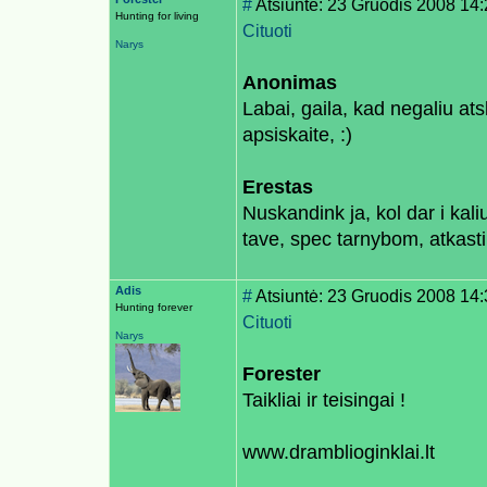
#
Atsiuntė: 23 Gruodis 2008 14
Hunting for living
Cituoti
Narys
Anonimas
Labai, gaila, kad negaliu ats
apsiskaite, :)
Erestas
Nuskandink ja, kol dar i kal
tave, spec tarnybom, atkasti.
Adis
#
Atsiuntė: 23 Gruodis 2008 14
Hunting forever
Cituoti
Narys
Forester
Taikliai ir teisingai !
www.dramblioginklai.lt