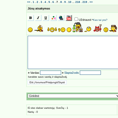
<<
.
1
.
2
.
3
.
4
.
5
.
6
.
7
.
8
.
9
.
10
...
218
.
219
.
>>
Jūsų atsakymas
Uždrausti
*
Kas tai yra?
»
Vardas
»
Slaptažodis
Iveskite savo vardą ir slaptažodį.
Iš viso dabar vartotojų: Svečių - 1
Narių - 0