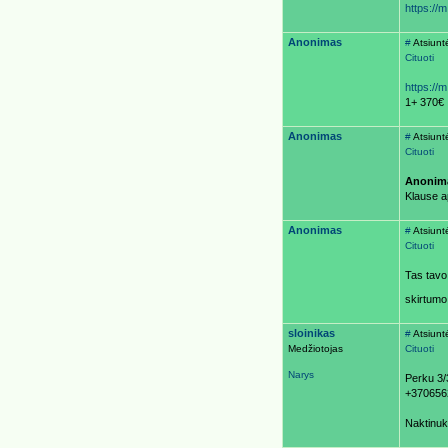
https://
Anonimas
#
Atsiunt
Cituoti
https://
1+ 370€
Anonimas
#
Atsiunt
Cituoti
Anonim
Klause a
Anonimas
#
Atsiunt
Cituoti
Tas tavo 
skirtumo
sloinikas
#
Atsiunt
Medžiotojas
Cituoti
Narys
Perku 3/
+370656
Naktinuk