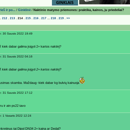
eš ir po...
/
Ginklinė
/
Naktinio matymo priemones: praktika, kainos, ju priedeliai?
.
212
.
213
.
214
.
215
.
216
.
217
...
218
.
219
.
>>
ė: 30 Sausis 2022 19:49
ž kiek dabar galima įsigyti 2+ kartos naktinį?
ė: 31 Sausis 2022 04:16
ž kiek dabar galima įsigyti 2+ kartos naktinį?
ausimas skamba. Maždaug -kiek dabar kg bulvių kainuoja
ė: 31 Sausis 2022 17:12
ru ir atn ps22 tavo
ė: 1 Vasaris 2022 12:24
kretinus tai Dipol DN34 2+ kaina ar Dedal?