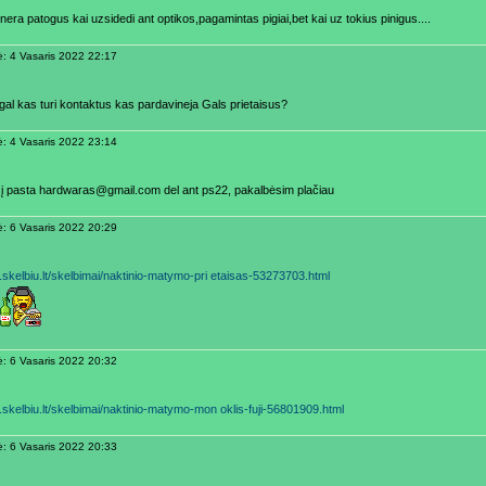
nera patogus kai uzsidedi ant optikos,pagamintas pigiai,bet kai uz tokius pinigus....
ė: 4 Vasaris 2022 22:17
 gal kas turi kontaktus kas pardavineja Gals prietaisus?
ė: 4 Vasaris 2022 23:14
į pasta hardwaras@gmail.com del ant ps22, pakalbėsim plačiau
ė: 6 Vasaris 2022 20:29
m.skelbiu.lt/skelbimai/naktinio-matymo-pri etaisas-53273703.html
ė: 6 Vasaris 2022 20:32
m.skelbiu.lt/skelbimai/naktinio-matymo-mon oklis-fuji-56801909.html
ė: 6 Vasaris 2022 20:33