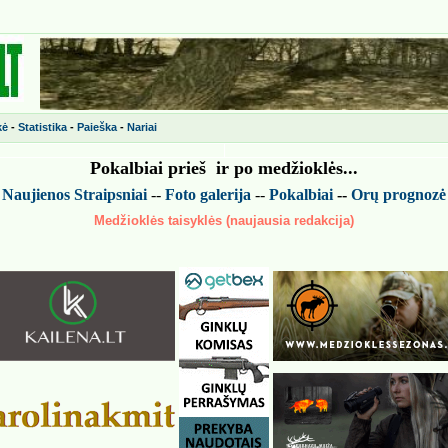
kė
-
Statistika
-
Paieška
-
Nariai
Pokalbiai prieš ir po medžiokl
ės
...
-
Naujienos
Straipsniai
--
Foto galerija
--
Pokalbiai
--
Or
ų
prognoz
ė
Medžioklės taisyklės (naujausia redakcija)