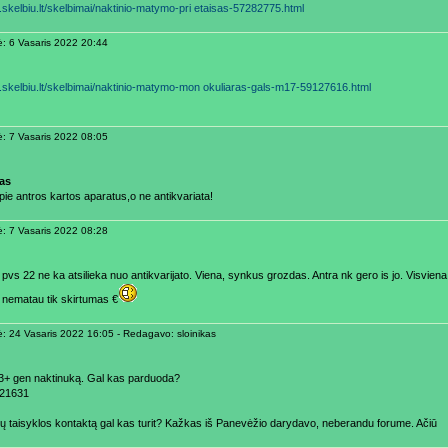
m.skelbiu.lt/skelbimai/naktinio-matymo-pri etaisas-57282775.html
ė: 6 Vasaris 2022 20:44
m.skelbiu.lt/skelbimai/naktinio-matymo-mon okuliaras-gals-m17-59127616.html
ė: 7 Vasaris 2022 08:05
as
pie antros kartos aparatus,o ne antikvariata!
ė: 7 Vasaris 2022 08:28
pvs 22 ne ka atsilieka nuo antikvarijato. Viena, synkus grozdas. Antra nk gero is jo. Visviena p
 nematau tik skirtumas €
ė: 24 Vasaris 2022 16:05 - Redagavo: sloinikas
3+ gen naktinuką. Gal kas parduoda?
21631
ų taisyklos kontaktą gal kas turit? Kažkas iš Panevėžio darydavo, neberandu forume. Ačiū