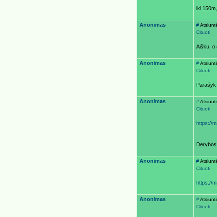
iki 150m,
Anonimas
#
Atsiunt
Cituoti
Aišku, o
Anonimas
#
Atsiunt
Cituoti
Parašyk 
Anonimas
#
Atsiunt
Cituoti
https://
Derybos
Anonimas
#
Atsiunt
Cituoti
https://
Anonimas
#
Atsiunt
Cituoti