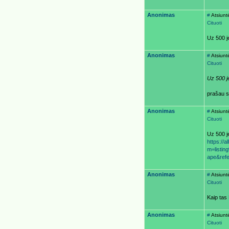
Anonimas
#
Atsiunt
Cituoti
Uz 500 je
Anonimas
#
Atsiunt
Cituoti
Uz 500 j
prašau su
Anonimas
#
Atsiunt
Cituoti
Uz 500 je
https://
m=list
ape&ref
Anonimas
#
Atsiunt
Cituoti
Kaip tas
Anonimas
#
Atsiunt
Cituoti