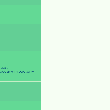
=ads&bi_
mRhOGQ2MWNiYTQwAA&bi_t=