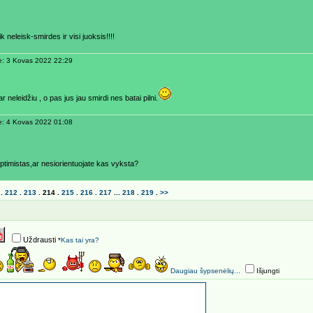
ik neleisk-smirdes ir visi juoksis!!!!
ė: 3 Kovas 2022 22:29
ar neleidžiu , o pas jus jau smirdi nes batai pilni.
ė: 4 Kovas 2022 01:08
optimistas,ar nesiorientuojate kas vyksta?
.
212
.
213
.
214
.
215
.
216
.
217
...
218
.
219
.
>>
Uždrausti
*
Kas tai yra?
Daugiau šypsenėlių...
Išjungti