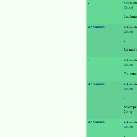
.
#
Atsiunt
Cituoti
Jau butu 
Anonimas
#
Atsiunt
Cituoti
.
Nu gudria
.
#
Atsiunt
Cituoti
Tau rimta
Anonimas
#
Atsiunt
Cituoti
.
nekreipk
žemę
Anonimas
#
Atsiunt
Cituoti
.