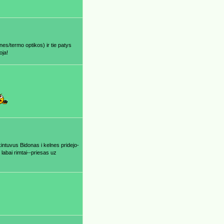
nes/termo optikos) ir tie patys
oja!
ntuvus Bidonas i kelnes pridejo-
 labai rimtai--priesas uz