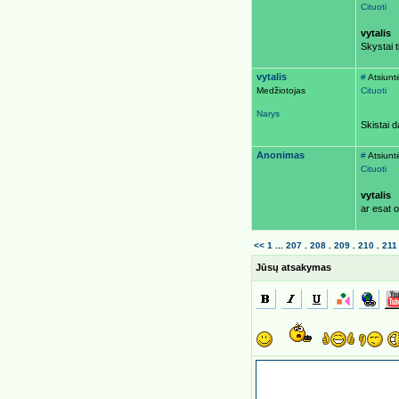
Cituoti
vytalis
Skystai t
vytalis
#
Atsiunt
Medžiotojas
Cituoti
Narys
Skistai d
Anonimas
#
Atsiunt
Cituoti
vytalis
ar esat 
<<
1
...
207
.
208
.
209
.
210
.
211
Jūsų atsakymas