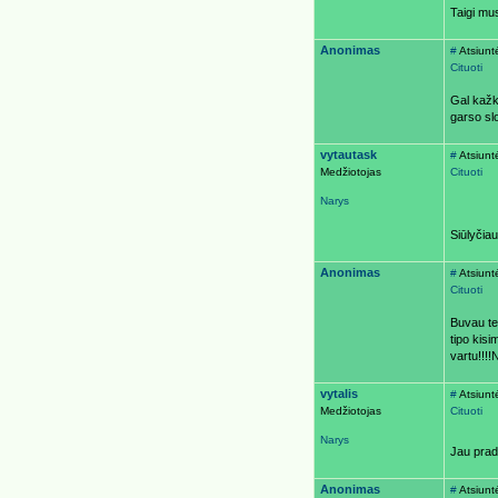
Taigi mus
Anonimas
#
Atsiunt
Cituoti
Gal kažka
garso sl
vytautask
#
Atsiunt
Medžiotojas
Cituoti
Narys
Siūlyčiau
Anonimas
#
Atsiunt
Cituoti
Buvau te
tipo kisi
vartu!!!!
vytalis
#
Atsiunt
Medžiotojas
Cituoti
Narys
Jau pradė
Anonimas
#
Atsiunt