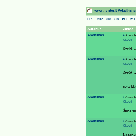
www.hunter.lt Pokalbiai pri
<<
1
...
207
.
208
.
209
.
210
.
211
Autorius
Žinutė
Anonimas
#
Atsiunt
Cituoti
Sveiki, u
Anonimas
#
Atsiunt
Cituoti
Sveiki, u
gerai kl
Anonimas
#
Atsiunt
Cituoti
Štuke eu
Anonimas
#
Atsiunt
Cituoti
Na sukon