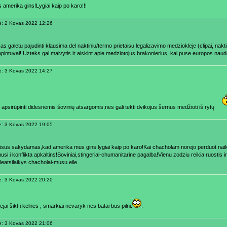
 amerika gins!Lygiai kaip po karo!!!
ė: 2 Kovas 2022 12:26
s galetu pajudinti klausima del naktiniu/termo prietaisu legalizavimo medziokleje (clipai, nakti
opintuvai! Uzteks gal maivytis ir aiskint apie medziotojus brakonierius, kai puse europos naud
ė: 3 Kovas 2022 14:27
 apsirūpinti didesnėmis šovinių atsargomis,nes gali tekti dvikojus šernus medžioti iš rytų
ė: 3 Kovas 2022 19:05
isus sakydamas,kad amerika mus gins lygiai kaip po karo!Kai chacholam norejo perduot naiki
musi i konflikta apkaltins!Soviniai,stingeriai-chumanitarine pagalba!Vienu zodziu reikia ruostis ir
Neatsilaikys chacholai-musu eile.
ė: 3 Kovas 2022 20:20
jai šikt į kelnes , smarkiai nevaryk nes batai bus pilni.
:
ė: 3 Kovas 2022 21:06