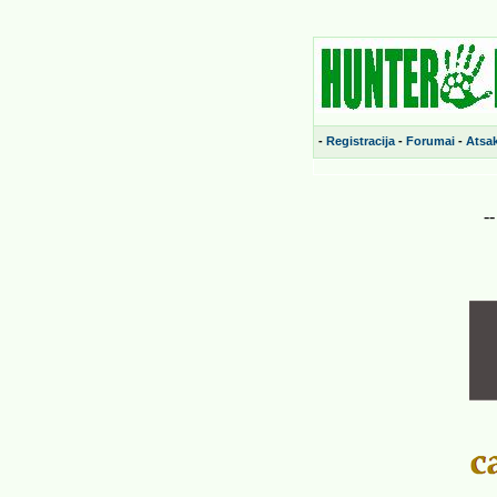
-
Registracija
-
Forumai
-
Atsa
-