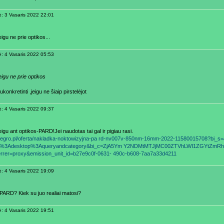
ė: 3 Vasaris 2022 22:01
igu ne prie optikos...
ė: 4 Vasaris 2022 05:53
eigu ne prie optikos
konkretinti ,jeigu ne šiaip pirstelėjot
ė: 4 Vasaris 2022 09:37
igu ant optikos-PARD!Jei naudotas tai gal ir pigiau rasi.
allegro.pl/oferta/nakladka-noktowizyjna-pa rd-nv007v-850nm-16mm-2022-11580015708?bi_s
ing%3Adesktop%3Aqueryandcategory&bi_c=ZjA5Ym Y2NDMtMTJjMC00ZTVhLWI1ZGYtZ
errer=proxy&emission_unit_id=b27e9c0f-0631- 490c-b608-7aa7a33d4211
ė: 4 Vasaris 2022 19:09
 PARD? Kiek su juo realiai matosi?
ė: 4 Vasaris 2022 19:51