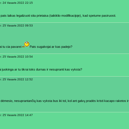
ė: 24 Vasaris 2022 22:15
pats laikas legalizuoti sita prietaisa (taikiklio modifikacijoje), kad spetume pasiruosti.
ė: 25 Vasaris 2022 09:53
i tu cia pavarei
Pats sugalvojai ar kas padejo?
ė: 25 Vasaris 2022 10:54
i juokinga ar tu tikrai toks durnas ir nesupranti kas vyksta?
ė: 25 Vasaris 2022 12:52
 dėmesio, nesuprantančių kas vyksta bus iki tol, kol ant galvų pradės kristi kacapo raketos 
ė: 25 Vasaris 2022 14:47