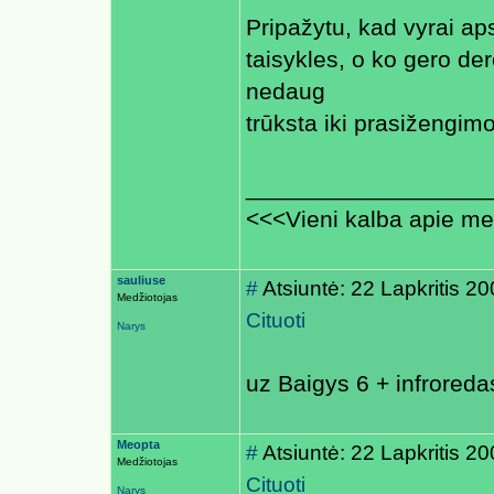
Pripažytu, kad vyrai aps
taisykles, o ko gero der
nedaug
trūksta iki prasižengimo
__________________
<<<Vieni kalba apie med
sauliuse
#
Atsiuntė: 22 Lapkritis 2
Medžiotojas
Cituoti
Narys
uz Baigys 6 + infroredas
Meopta
#
Atsiuntė: 22 Lapkritis 2
Medžiotojas
Cituoti
Narys