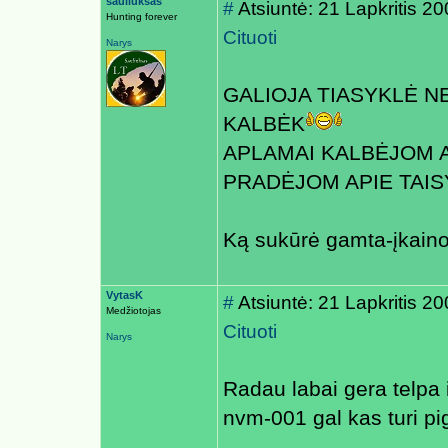
sauliuksas
#
Atsiuntė: 21 Lapkritis 2
Hunting forever
Cituoti
Narys
GALIOJA TIASYKLĖ N
KALBĖK
APLAMAI KALBĖJOM A
PRADĖJOM APIE TAISY
Ką sukūrė gamta-įkain
VytasK
#
Atsiuntė: 21 Lapkritis 2
Medžiotojas
Cituoti
Narys
Radau labai gera telpa 
nvm-001 gal kas turi pi