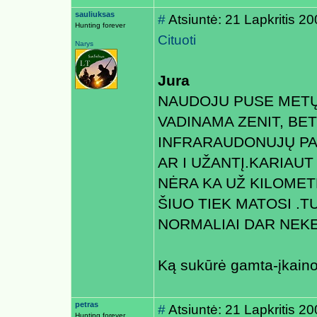
sauliuksas
#
Atsiuntė: 21 Lapkritis 2
Hunting forever
Cituoti
Narys
Jura
NAUDOJU PUSE METŲ 
VADINAMA ZENIT, BE
INFRARAUDONUJŲ PASV
AR I UŽANTĮ.KARIAU
NĖRA KA UŽ KILOMET
ŠIUO TIEK MATOSI .T
NORMALIAI DAR NEKE
Ką sukūrė gamta-įkain
petras
#
Atsiuntė: 21 Lapkritis 2
Hunting forever