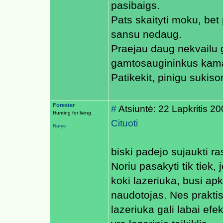
pasibaigs.
Pats skaityti moku, bet 
sansu nedaug.
Praejau daug nekvailu g
gamtosaugininkus kamant
Patikekit, pinigu sukis
Forester
#
Atsiuntė: 22 Lapkritis 2
Hunting for living
Cituoti
Narys
biski padejo sujaukti ras
Noriu pasakyti tik tiek, 
koki lazeriuka, busi apka
naudotojas. Nes praktisk
lazeriuka gali labai efek