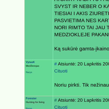
SVYST IR NEBER O KA
TIESIAI I AKIS ZIURE
PASVIETIMA NES KARTA
NORI RIMTO TAI JAU 
MEDZIOKLEJE PAKANK
Ką sukūrė gamta-įkain
VytasK
#
Atsiuntė: 20 Lapkritis 2
Medžiotojas
Cituoti
Narys
Noriu pirkti. Tik nežinau
Forester
#
Atsiuntė: 20 Lapkritis 2
Hunting for living
Cituoti
Narys