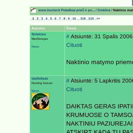
www.hunter.lt Pokalbiai prieš ir po...
/
Ginklinė
/
Naktinio mat
.
1
.
2
.
3
.
4
.
5
.
6
.
7
.
8
.
9
.
10
...
218
.
219
.
>>
Autorius
Žinutė
Strielcius
#
Atsiuntė: 31 Spalis 2006
Medžiotojas
Cituoti
Narys
Naktinio matymo priemon
sauliuksas
#
Atsiuntė: 5 Lapkritis 20
Hunting forever
Cituoti
Narys
DAIKTAS GERAS IPAT
KRUMUOSE O TAMSOJ
NAKTINIU PAZIUREJAI
ATSKIRT KADA TU PA