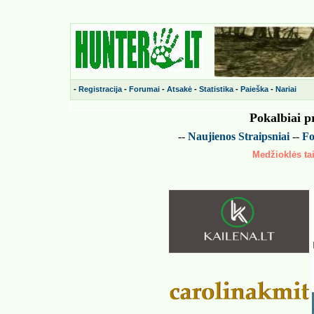
-
Registracija
-
Forumai
-
Atsakė
-
Statistika
-
Paieška
-
Nariai
Pokalbiai p
--
Naujienos
Straipsniai
--
Fo
Medžioklės tai