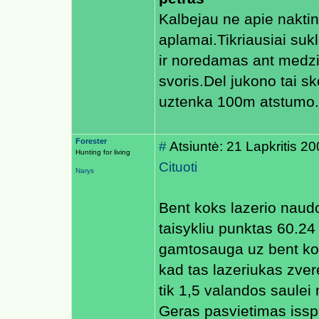
Kalbejau ne apie naktin
aplamai.Tikriausiai sukl
ir noredamas ant medzio
svoris.Del jukono tai sko
uztenka 100m atstumo.
Forester
#
Atsiuntė: 21 Lapkritis 2
Hunting for living
Cituoti
Narys
Bent koks lazerio naud
taisykliu punktas 60.24 
gamtosauga uz bent koki
kad tas lazeriukas zvere
tik 1,5 valandos saulei
Geras pasvietimas issp