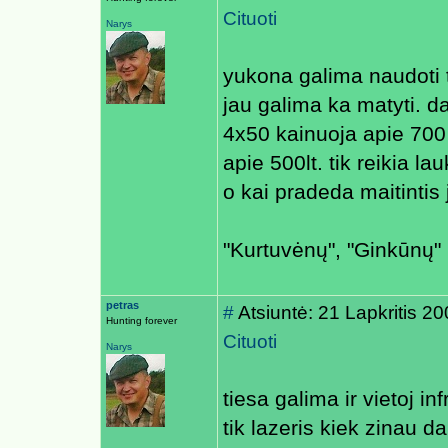
Cituoti
Narys
yukona galima naudoti ti
jau galima ka matyti. da
4x50 kainuoja apie 700 
apie 500lt. tik reikia lau
o kai pradeda maitintis
"Kurtuvėnų", "Ginkūnų" m
petras
#
Atsiuntė: 21 Lapkritis 2
Hunting forever
Cituoti
Narys
tiesa galima ir vietoj in
tik lazeris kiek zinau d