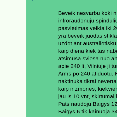
Beveik nesvarbu koki nu
infroraudonuju spindul
pasvietimas veikia iki 2
yra beveik juodas stikla
uzdet ant australietisk
kaip diena kiek tas naba
atsimusa sviesa nuo art
apie 240 lt, Vilniuje ji t
Arms po 240 atiduotu. Kr
naktinuka tikrai neverta,
kaip ir zmones, kiekvien
jau is 10 vnt, skirtumai
Pats naudoju Baigys 12,
Baigys 6 tik kainuoja 3