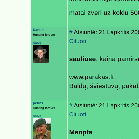
matai zveri uz kokiu 50
Darius
#
Atsiuntė: 21 Lapkritis 2
Hunting forever
Cituoti
Narys
sauliuse
, kaina pamir
www.parakas.lt
Baldų, šviestuvų, paka
petras
#
Atsiuntė: 21 Lapkritis 2
Hunting forever
Cituoti
Narys
Meopta