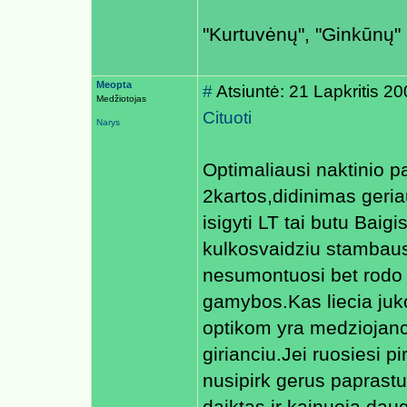
"Kurtuvėnų", "Ginkūnų" m
Meopta
#
Atsiuntė: 21 Lapkritis 
Medžiotojas
Cituoti
Narys
Optimaliausi naktinio 
2kartos,didinimas geria
isigyti LT tai butu Baig
kulkosvaidziu stambaus k
nesumontuosi bet rodo g
gamybos.Kas liecia juko
optikom yra medziojanci
girianciu.Jei ruosiesi p
nusipirk gerus paprast