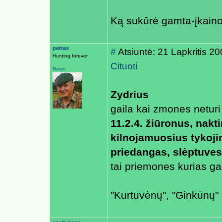
Ką sukūrė gamta-įkain
petras
#
Atsiuntė: 21 Lapkritis 2
Hunting forever
Cituoti
Narys
Zydrius
gaila kai zmones neturi
11.2.4. žiūronus, nakt
kilnojamuosius tykojim
priedangas, slėptuves
tai priemones kurias ga
"Kurtuvėnų", "Ginkūnų" m