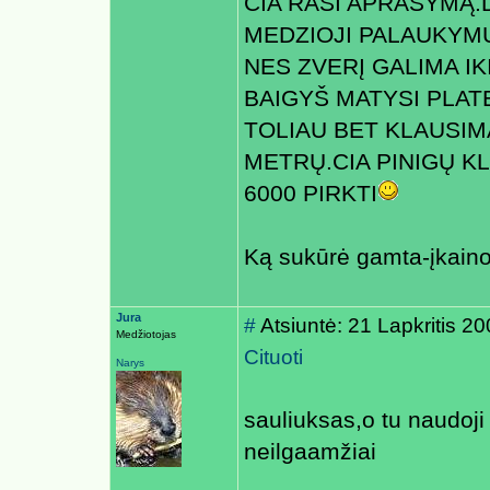
CIA RASI APRAŠYMĄ.
MEDZIOJI PALAUKYMU
NES ZVERĮ GALIMA IK
BAIGYŠ MATYSI PLAT
TOLIAU BET KLAUSIMA
METRŲ.CIA PINIGŲ KL
6000 PIRKTI
Ką sukūrė gamta-įkain
Jura
#
Atsiuntė: 21 Lapkritis 2
Medžiotojas
Cituoti
Narys
sauliuksas,o tu naudoji 
neilgaamžiai