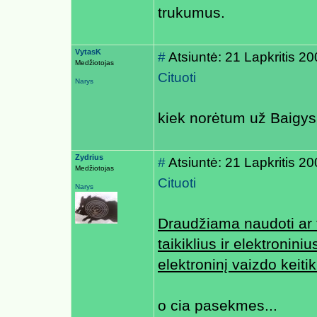
trukumus.
VytasK
#
Atsiuntė: 21 Lapkritis 2
Medžiotojas
Cituoti
Narys
kiek norėtum už Baigys
Zydrius
#
Atsiuntė: 21 Lapkritis 2
Medžiotojas
Cituoti
Narys
Draudžiama naudoti ar t
taikiklius ir elektroniniu
elektroninį vaizdo keitikl
o cia pasekmes...