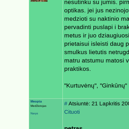
nesutinku su jumis. pi
optikas. jei jus nezino
medzioti su naktinio ma
pervadinti puslapi i bra
metus ir juo dziaugiuosi
prietaisui isleisti daug 
smulkus lietutis netrugd
matru atstumu matosi vi
praktikos.
"Kurtuvėnų", "Ginkūnų" m
Meopta
#
Atsiuntė: 21 Lapkritis 2
Medžiotojas
Cituoti
Narys
petras