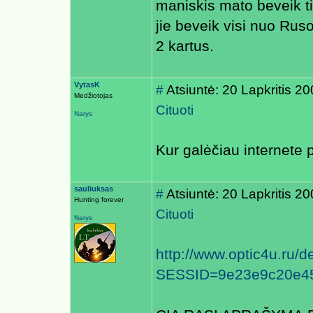
maniskis mato beveik ti
jie beveik visi nuo Ruso
2 kartus.
VytasK
#
Atsiuntė: 20 Lapkritis 2
Medžiotojas
Cituoti
Narys
Kur galėčiau internete p
sauliuksas
#
Atsiuntė: 20 Lapkritis 2
Hunting forever
Cituoti
Narys
http://www.optic4u.ru/
SESSID=9e23e9c20e4