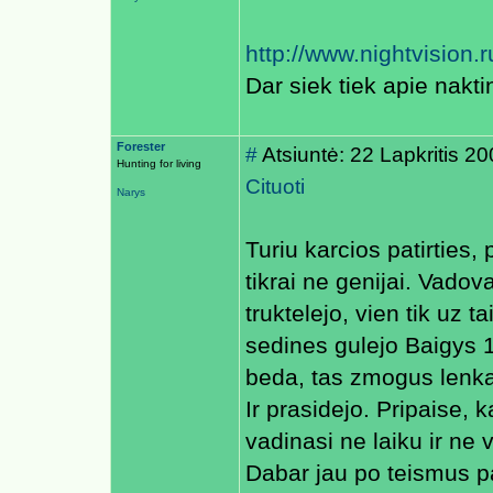
http://www.nightvision.r
Dar siek tiek apie nakti
Forester
#
Atsiuntė: 22 Lapkritis 2
Hunting for living
Cituoti
Narys
Turiu karcios patirties
tikrai ne genijai. Vadov
truktelejo, vien tik uz 
sedines gulejo Baigys 1
beda, tas zmogus lenkas
Ir prasidejo. Pripaise, 
vadinasi ne laiku ir ne v
Dabar jau po teismus p