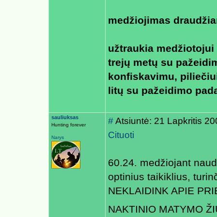
medžiojimas draudžiam
užtraukia medžiotojui
trejų metų su pažeidi
konfiskavimu, piliečiu
litų su pažeidimo pad
sauliuksas
#
Atsiuntė: 21 Lapkritis 2
Hunting forever
Cituoti
Narys
60.24. medžiojant naudot
optinius taikiklius, turin
NEKLAIDINK APIE PR
NAKTINIO MATYMO ŽI