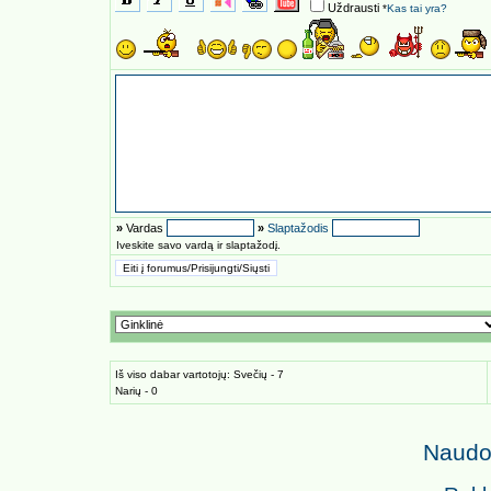
Uždrausti
*
Kas tai yra?
»
Vardas
»
Slaptažodis
Iveskite savo vardą ir slaptažodį.
Iš viso dabar vartotojų: Svečių - 7
Narių - 0
Naudoj