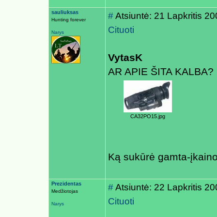
sauliuksas
#
Atsiuntė: 21 Lapkritis 2
Hunting forever
Cituoti
Narys
VytasK
AR APIE ŠITA KALBA?
CA32PO15.jpg
Ką sukūrė gamta-įkain
Prezidentas
#
Atsiuntė: 22 Lapkritis 2
Medžiotojas
Cituoti
Narys