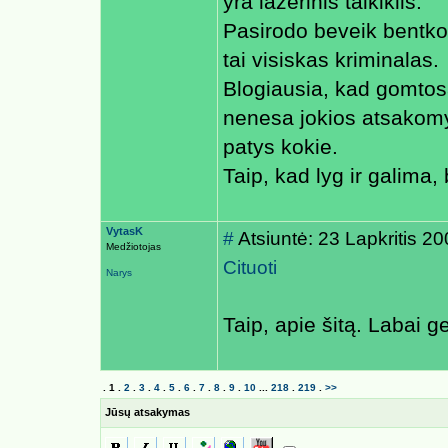
yra lazerinis taikiklis.
Pasirodo beveik bentko
tai visiskas kriminalas.
Blogiausia, kad gomto
nenesa jokios atsakomyb
patys kokie.
Taip, kad lyg ir galima,
VytasK
#
Atsiuntė: 23 Lapkritis 2
Medžiotojas
Cituoti
Narys
Taip, apie šitą. Labai g
.
1
.
2
.
3
.
4
.
5
.
6
.
7
.
8
.
9
.
10
...
218
.
219
.
>>
Jūsų atsakymas