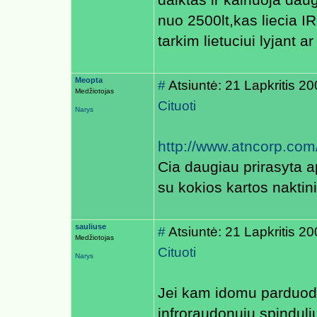
daiktas ir kainuoja dau
nuo 2500lt,kas liecia IR
tarkim lietuciui lyjant a
Meopta
#
Atsiuntė: 21 Lapkritis 
Medžiotojas
Cituoti
Narys
http://www.atncorp.co
Cia daugiau prirasyta a
su kokios kartos naktin
sauliuse
#
Atsiuntė: 21 Lapkritis 2
Medžiotojas
Cituoti
Narys
Jei kam idomu parduod
infroraudonuju spinduli