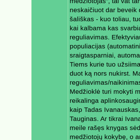
medžiotojas", tai vat t
neskaičiuot dar beveik 
šališkas - kuo toliau, t
kai kalbama kas svarbia
reguliavimas. Efektyviau
populiacijas (automatinia
sraigtasparniai, automat
Tiems kurie tuo užsiima
duot ką nors nukirst. M
reguliavimas/naikinimas
Medžioklė turi mokyti med
reikalinga aplinkosaugi
kaip Tadas Ivanauskas, 
Tauginas. Ar tikrai Iva
meile rašęs knygas sėdė
medžiotojų kokybę, o ar