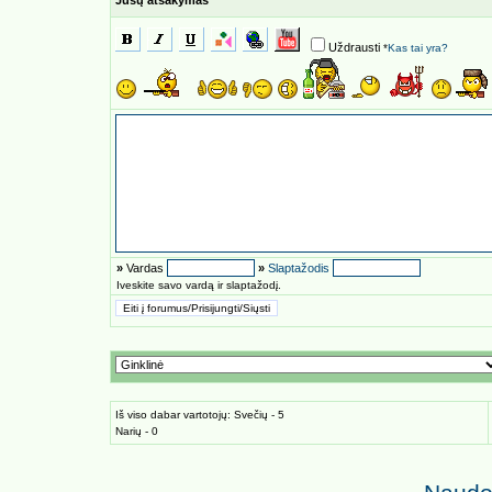
Jūsų atsakymas
Uždrausti
*
Kas tai yra?
»
Vardas
»
Slaptažodis
Iveskite savo vardą ir slaptažodį.
Iš viso dabar vartotojų: Svečių - 5
Narių - 0