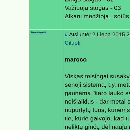
Važiuoja stogas - 03
Alkani medžioja...sotūs
Anonimas
#
Atsiuntė: 2 Liepa 2015 
Cituoti
marcco
Viskas teisingai susakyta
senoji sistema, t.y. me
gaunama "karo lauko są
neišlaikius - dar metai 
nupurtytų tuos, kuriems t
tie, kurie galvojo, kad 
neliktų ginčų dėl naujų