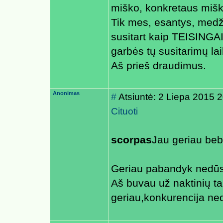
miško, konkretaus mišk
Tik mes, esantys, medž
susitart kaip TEISINGAI m
garbės tų susitarimų lai
Aš prieš draudimus.
Anonimas
#
Atsiuntė: 2 Liepa 2015 
Cituoti
scorpas
Jau geriau beb
Geriau pabandyk nedū
Aš buvau už naktinių tai
geriau,konkurencija ned