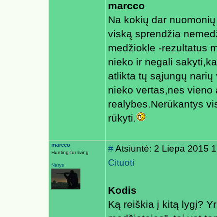
marcco
Na kokių dar nuomonių 
viską sprendžia nemedž
medžiokle -rezultatus 
nieko ir negali sakyti,k
atlikta tų sąjungų narių
nieko vertas,nes vieno
realybes.Nerūkantys vi
rūkyti.
marcco
#
Atsiuntė: 2 Liepa 2015 
Hunting for living
Cituoti
Narys
Kodis
Ką reiškia į kitą lygį? Y