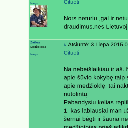
Cituoti
Narys
Nors neturiu ,gal ir ne
draudimus.nes Lietuvoje 
Zaibas
#
Atsiuntė: 3 Liepa 2015 
Medžiotojas
Cituoti
Narys
Na nebeišlaikiau ir aš. 
apie šūvio kokybę taip 
apie medžioklę, tai nak
nutolintų.
Pabandysiu kelias repl
1. kas labiausiai man u
šernai bėgti ir šauna ne
medžiotojas prieš atlikda