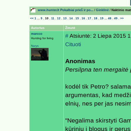
www.hunter.lt Pokalbiai prieš ir po...
/
Ginklinė
/
Naktinio mat
<<
1
...
9
.
10
.
11
.
12
.
13
.
14
.
15
.
16
.
17
.
18
.
19
...
48
.
49
.
>>
Autorius
Žinutė
marcco
#
Atsiuntė: 2 Liepa 2015 
Hunting for living
Cituoti
Narys
Anonimas
Persilpna ten mergaitė
kodėl tik Petro? salama
argumentas, kad medžio
elnių, nes per jas nesi
"Negalima skirstyti Ga
kūrinių i blogus ir gerus