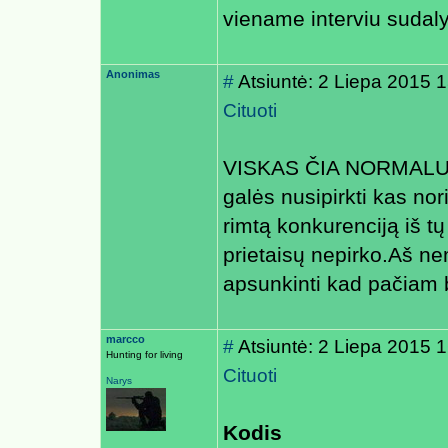
viename interviu suda
Anonimas
#
Atsiuntė: 2 Liepa 2015 
Cituoti
VISKAS ČIA NORMALU,
galės nusipirkti kas nor
rimtą konkurenciją iš t
prietaisų nepirko.Aš n
apsunkinti kad pačiam 
marcco
#
Atsiuntė: 2 Liepa 2015 
Hunting for living
Cituoti
Narys
Kodis