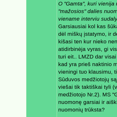
O "Gamta", kuri vienij
"mažosios" dalies nuomo
viename interviu sudal
Garsiausiai kol kas šūk
dėl miškų įstatymo, ir 
kišasi ten kur nieko nen
atidirbinėja vyras, gi v
turi eit.. LMZD dar visai
kad yra prieš naktinio m
vieningi tuo klausimu, t
Sūduvos medžiotojų sąj
viešai tik taktiškai tyli
medžiotojo Nr.2). MS "G
nuomonę garsiai ir aiški
nuomonių trūksta?