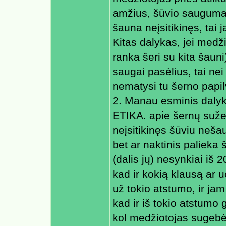
amžius, šūvio saugumas.
šauna neįsitikinęs, tai j
Kitas dalykas, jei medži
ranka šeri su kita šauni)
saugai pasėlius, tai nei
nematysi tu šerno papil
2. Manau esminis dalykas
ETIKA. apie šernų suž
neįsitikinęs šūviu neša
bet ar naktinis palieka
(dalis jų) nesynkiai iš 
kad ir kokią klausą ar 
už tokio atstumo, ir ja
kad ir iš tokio atstumo 
kol medžiotojas sugebės