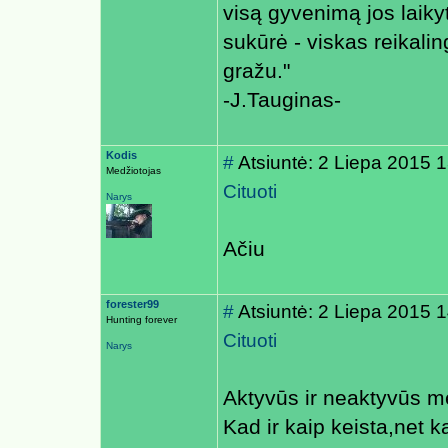
visą gyvenimą jos laiky
sukūrė - viskas reikaling
gražu."
-J.Tauginas-
Kodis
#
Atsiuntė: 2 Liepa 2015 
Medžiotojas
Cituoti
Narys
Ačiu
forester99
#
Atsiuntė: 2 Liepa 2015 
Hunting forever
Cituoti
Narys
Aktyvūs ir neaktyvūs med
Kad ir kaip keista,net 