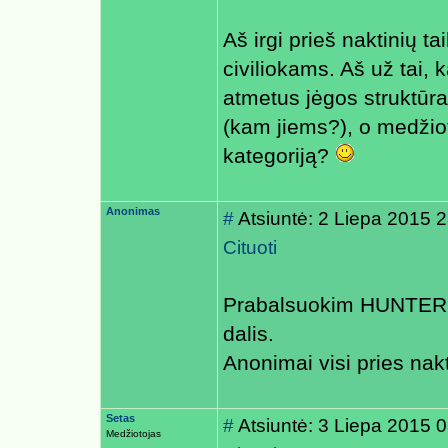
Aš irgi prieš naktinių ta
civiliokams. Aš už tai, 
atmetus jėgos struktūras
(kam jiems?), o medžiot
kategoriją?
Anonimas
#
Atsiuntė: 2 Liepa 2015 
Cituoti
Prabalsuokim HUNTER f
dalis.
Anonimai visi pries nak
Setas
#
Atsiuntė: 3 Liepa 2015 
Medžiotojas