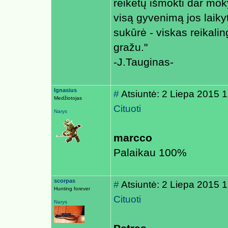
reikėtų išmokti dar mok
visą gyvenimą jos laiky
sukūrė - viskas reikaling
gražu."
-J.Tauginas-
Ignasius
#
Atsiuntė: 2 Liepa 2015 
Medžiotojas
Cituoti
Narys
marcco
Palaikau 100%
scorpas
#
Atsiuntė: 2 Liepa 2015 
Hunting forever
Cituoti
Narys