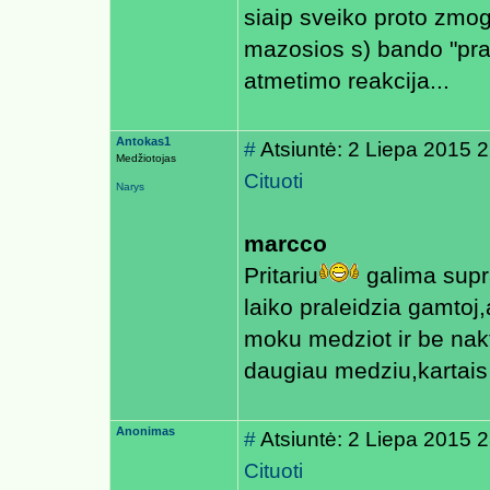
siaip sveiko proto zmog
mazosios s) bando "pras
atmetimo reakcija...
Antokas1
#
Atsiuntė: 2 Liepa 2015 
Medžiotojas
Cituoti
Narys
marcco
Pritariu
galima supr
laiko praleidzia gamtoj,
moku medziot ir be nakt
daugiau medziu,kartais 
Anonimas
#
Atsiuntė: 2 Liepa 2015 
Cituoti