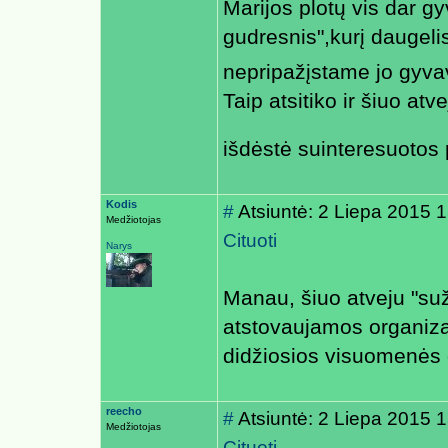
Marijos plotų vis dar gy
gudresnis",kurį daugel
nepripažįstame jo gyv
Taip atsitiko ir šiuo a
išdėstė suinteresuotos 
Kodis
#
Atsiuntė: 2 Liepa 2015 
Medžiotojas
Cituoti
Narys
Manau, šiuo atveju "suž
atstovaujamos organiza
didžiosios visuomenės 
reecho
#
Atsiuntė: 2 Liepa 2015 
Medžiotojas
Cituoti