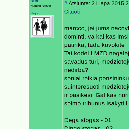
DEDE
#
Atsiuntė: 2 Liepa 2015 
Hunting forever
Cituoti
Narys
marcco, jei jums nacnyko
dominti. va kai kas imsi
patinka, tada kovokite
Tai kodel LMZD negalej
savadus turi, medziotoj
nedirba?
seniai reikia pensininku
suinteresuoti medziotoju
ir pasikesi. Gal kas nor
seimo tribunus isakyti 
Dega stogas - 01
Dingo stogas - 02