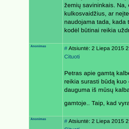
žemių savininkais. Na, o
kulkosvaidžius, ar neįt
naudojama tada, kada ti
kodėl būtinai reikia už
Anonimas
#
Atsiuntė: 2 Liepa 2015 
Cituoti
Petras apie gamtą kalbėj
reikia surasti būdą kuo
dauguma iš mūsų kalba
gamtoje.. Taip, kad vy
Anonimas
#
Atsiuntė: 2 Liepa 2015 