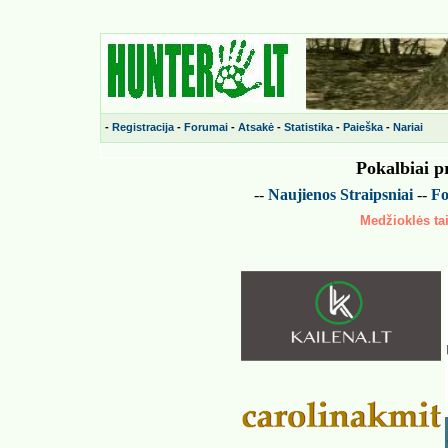
-
Registracija
-
Forumai
-
Atsakė
-
Statistika
-
Paieška
-
Nariai
Pokalbiai p
--
Naujienos
Straipsniai
--
Fo
Medžioklės tai