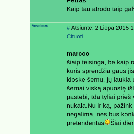
Petras
Kaip tau atrodo taip gal
Anonimas
#
Atsiuntė: 2 Liepa 2015 
Cituoti
marcco
šiaip teisinga, be kaip 
kuris sprendžia gaus 
kioske šernų, jų laukia
šernai viską apuostę iš
pastebi, tda tyliai prieš
nukala.Nu ir ką, pažink k
negalima, nes bus konku
pretendentas
Šiai die