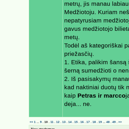
metrų, jis manau labiau
Medžiotoju. Kuriam neša
nepatyrusiam medžiotoju
gavus medžiotojo biliet
metų.
Todėl aš kategoriškai p
priežasčių.
1. Etika, palikim šansą 
šerną sumedžioti o nen
2. Iš pasisakymų mana
kad naktiniai duotų tik 
kaip
Petras ir marcco
j
deja... ne.
<<
1
...
9
.
10
.
11
.
12
.
13
.
14
.
15
.
16
.
17
.
18
.
19
...
48
.
49
.
>>