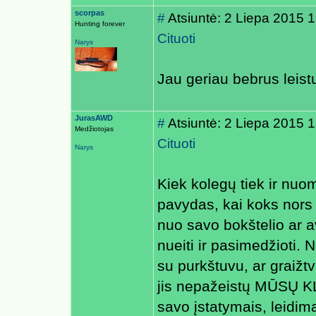
scorpas
#
Atsiuntė: 2 Liepa 2015 
Hunting forever
Cituoti
Narys
Jau geriau bebrus leis
JurasAWD
#
Atsiuntė: 2 Liepa 2015
Medžiotojas
Cituoti
Narys
Kiek kolegų tiek ir nuom
pavydas, kai koks nor
nuo savo bokštelio ar a
nueiti ir pasimedžioti. 
su purkštuvu, ar graiž
jis nepažeistų MŪSŲ K
savo įstatymais, leidim