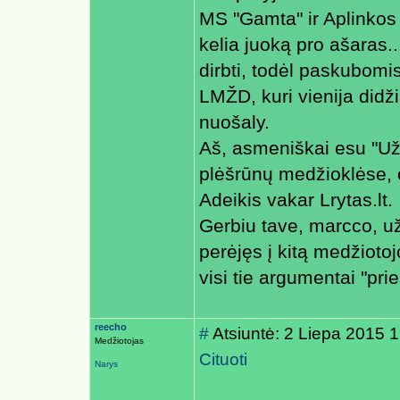
MS "Gamta" ir Aplinkos
kelia juoką pro ašaras..
dirbti, todėl paskubomi
LMŽD, kuri vienija didž
nuošaly.
Aš, asmeniškai esu "Už"
plėšrūnų medžioklėse, 
Adeikis vakar Lrytas.lt.
Gerbiu tave, marcco, už
perėjęs į kitą medžiotojo
visi tie argumentai "prie
reecho
#
Atsiuntė: 2 Liepa 2015 
Medžiotojas
Cituoti
Narys