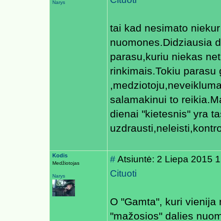
Narys
tai kad nesimato niekur
nuomones.Didziausia dal
parasu,kuriu niekas neti
rinkimais.Tokiu parasu
,medziotoju,neveiklumas
salamakinui to reikia.M
dienai "kietesnis" yra 
uzdrausti,neleisti,kontro
Kodis
#
Atsiuntė: 2 Liepa 2015 
Medžiotojas
Cituoti
Narys
O "Gamta", kuri vienij
"mažosios" dalies nuomo