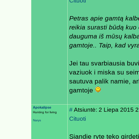
Cituoti
Petras apie gamtą kalbėj
reikia surasti būdą kuo
dauguma iš mūsų kalba
gamtoje.. Taip, kad vyr
Jei tau svarbiausia buv
vaziuok i miska su sei
sautuva palik namie, a
gamtoje
Apokalipse
#
Atsiuntė: 2 Liepa 2015 
Hunting for living
Cituoti
Narys
Siandie ryte teko girdeti