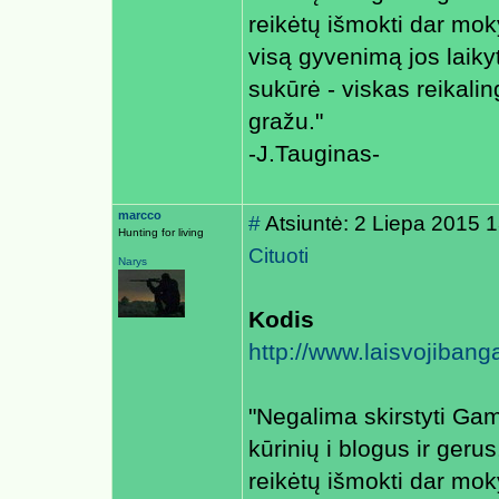
reikėtų išmokti dar mok
visą gyvenimą jos laiky
sukūrė - viskas reikaling
gražu."
-J.Tauginas-
marcco
#
Atsiuntė: 2 Liepa 2015 
Hunting for living
Cituoti
Narys
Kodis
http://www.laisvojibanga
"Negalima skirstyti Ga
kūrinių i blogus ir gerus
reikėtų išmokti dar mok