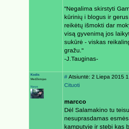
"Negalima skirstyti Ga
kūrinių i blogus ir gerus
reikėtų išmokti dar mok
visą gyvenimą jos laiky
sukūrė - viskas reikaling
gražu."
-J.Tauginas-
Kodis
#
Atsiuntė: 2 Liepa 2015 
Medžiotojas
Cituoti
Narys
marcco
Dėl Salamakino tu teisus
nesuprasdamas esmės, o t
kamputyje ir stebi kas