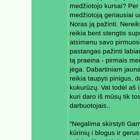
medžiotojo kursai? Per
medžiotoją geriausiai 
Noras ją pažinti. Nerei
reikia bent stengtis sup
atsimenu savo pirmuosi
pastangas pažinti labia
tą praeina - pirmais me
jėga. Dabartiniam jaun
reikia taupyti pinigus, 
kukurūzų. Vat todėl aš i
kuri daro iš mūsų tik t
darbuotojais..
"Negalima skirstyti Ga
kūrinių i blogus ir gerus