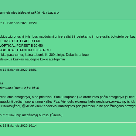
am teisinies
Išdėstei aiškiai nėra bazaro.
ė: 12 Balandis 2020 15:20
okius ziuronus rinktis, bus naudojami universaliai ( ir oziukams ir noretusi is bokstelio bet k
EI 10×56 DCF LEADER FMC
A OPTICAL FOREST II 10×50
A OPTICAL TITANIUM 10X56 ROH
kita patartumet, kaina tebunie iki 300 pinigu. Dekui is anksto.
eliukus kazkas naudojate kokie atsiliepimai.
ė: 12 Balandis 2020 15:51
as
orientuota i mesa ir jos kieki.
rentuotos smegenys, o ne prietaisai. Sunku suprasti į ką orentuotos pačio smegenys jei nesu
aaiškinti pačiam suprantama kalba. Pvz. Vienuolis eidamas keliu randa prezervatyvą, jis juk n
 ir laikosi įžadų 😄 Ar aiškiau? Kodėl visi kabinėjatės prie prietaisų, o ne prie žmogaus amwg
ų", "Ginkūnų" medžiotojų būreliai (Šiauliai)
ė: 12 Balandis 2020 16:14