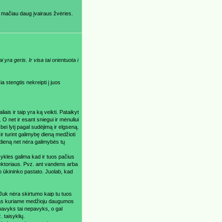
t mačiau daug įvairaus žvėries.
yra geris. Ir visa tai orientuota i
ia stengtis nekreipti į juos
ais ir taip yra ką veikti. Pataikyt
O net ir esant sniegui ir mėnuliui
bei lytį pagal sudėjimą ir elgseną.
ir turint galimybę dieną medžioti
 dieną net nėra galimybės tų
isykles galima kad ir tuos pačius
žektoriaus. Pvz. ant vandens arba
o ūkininko pastato. Juolab, kad
. Juk nėra skirtumo kaip tu tuos
klubas kuriame medžioju daugumos
epavyks tai nepavyks, o gal
 taisyklių.