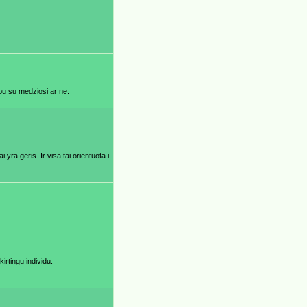
bu su medziosi ar ne.
yra geris. Ir visa tai orientuota i
irtingu individu.