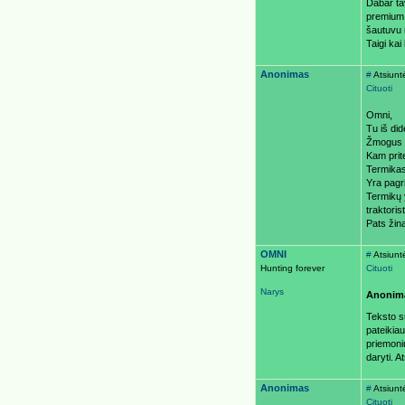
Dabar ta
premium 
šautuvu 
Taigi kai
Anonimas
#
Atsiunt
Cituoti
Omni,
Tu iš did
Žmogus p
Kam prite
Termikas
Yra pagri
Termikų y
traktori
Pats žina
OMNI
#
Atsiunt
Hunting forever
Cituoti
Narys
Anonim
Teksto s
pateikiau
priemonių
daryti. A
Anonimas
#
Atsiunt
Cituoti