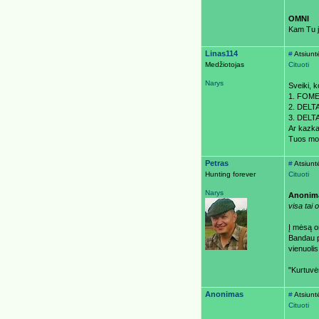
OMNI
Kam Tu j
Linas114
#
Atsiunt
Medžiotojas
Cituoti
Narys
Sveiki, k
1. FOM
2. DELT
3. DELT
Ar kazka 
Tuos mod
Petras
#
Atsiunt
Hunting forever
Cituoti
Narys
Anonim
visa tai 
Į mėsą o
Bandau p
vienuolis
"Kurtuvėn
Anonimas
#
Atsiunt
Cituoti