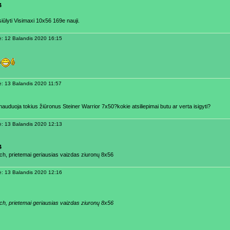
4
iūlyti Visimaxi 10x56 169e nauji.
ė: 12 Balandis 2020 16:15
ė: 13 Balandis 2020 11:57
auduoja tokius žiūronus Steiner Warrior 7x50?kokie atsiliepimai butu ar verta isigyti?
ė: 13 Balandis 2020 12:13
4
ch, prietemai geriausias vaizdas ziuronų 8x56
ė: 13 Balandis 2020 12:16
ch, prietemai geriausias vaizdas ziuronų 8x56