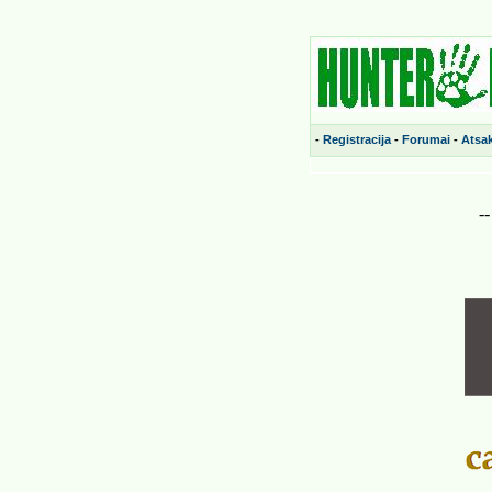
-
Registracija
-
Forumai
-
Atsa
-