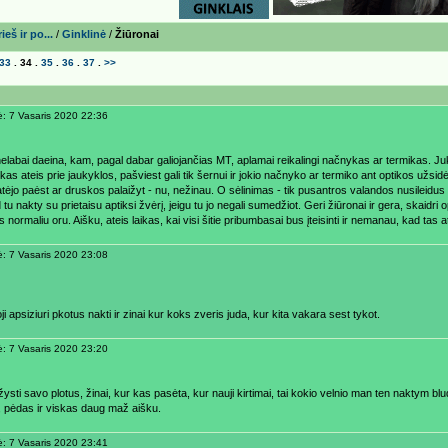
eš ir po...
/
Ginklinė
/
Žiūronai
33
.
34
.
35
.
36
.
37
.
>>
ė: 7 Vasaris 2020 22:36
nelabai daeina, kam, pagal dabar galiojančias MT, aplamai reikalingi načnykas ar termikas. Ju
 kas ateis prie jaukyklos, pašviest gali tik šernui ir jokio načnyko ar termiko ant optikos užsidė
tėjo paėst ar druskos palaižyt - nu, nežinau. O sėlinimas - tik pusantros valandos nusileidus 
d tu nakty su prietaisu aptiksi žvėrį, jeigu tu jo negali sumedžiot. Geri žiūronai ir gera, skai
 normaliu oru. Aišku, ateis laikas, kai visi šitie pribumbasai bus įteisinti ir nemanau, kad tas
ė: 7 Vasaris 2020 23:08
i apsiziuri pkotus nakti ir zinai kur koks zveris juda, kur kita vakara sest tykot.
ė: 7 Vasaris 2020 23:20
ysti savo plotus, žinai, kur kas pasėta, kur nauji kirtimai, tai kokio velnio man ten naktym blud
 pėdas ir viskas daug maž aišku.
ė: 7 Vasaris 2020 23:41