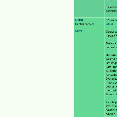
Kiekvien
Todėl bo
OMNI
#
Atsiunt
Hunting forever
Cituoti
Narys
Turejai o
mesa ir j
Tokias ka
dėmesio, 
Brendis
Tai kad ž
ištrūkt g
kartu (ge
Su geru n
reikia mo
žvėrių p
Ir nors t
bebrus a
medžiokl
šiomis d
Tie riboj
žvėris su
balsais n
pavyks. N