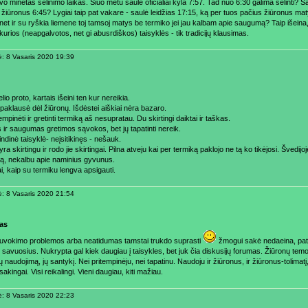
vo minėtas sėlinimo laikas. Šiuo metu saulė oficialiai kyla 7:57. Tad nuo 6:30 galima sėlinti?
žiūronus 6:45? Lygiai taip pat vakare - saulė leidžias 17:15, ką per tuos pačius žiūronus mat
net ir su ryškia liemene toj tamsoj matys be termiko jei jau kalbam apie saugumą? Taip išeina,
 kurios (neapgalvotos, net gi abusrdiškos) taisyklės - tik tradicijų klausimas.
ė: 8 Vasaris 2020 19:39
elio proto, kartais išeini ten kur nereikia.
aklausė dėl žiūronų. Išdėstei aiškiai nėra bazaro.
mpinėti ir gretinti termiką aš nesupratau. Du skirtingi daiktai ir taškas.
 ir saugumas gretimos sąvokos, bet jų tapatinti nereik.
ndinė taisyklė- neįsitikinęs - nešauk.
ra skirtingu ir rodo jie skirtingai. Pilna atveju kai per termiką paklojo ne tą ko tikėjosi. Švedijo
stą, nekalbu apie naminius gyvunus.
i, kaip su termiku lengva apsigauti.
ė: 8 Vasaris 2020 21:54
as
uvokimo problemos arba neatidumas tamstai trukdo suprasti
žmogui sakė nedaeina, pat
 savuosius. Nukrypta gal kiek daugiau į taisykles, bet juk čia diskusijų forumas. Žiūronų temo
 naudojimą, jų santykį. Nei pritempinėju, nei tapatinu. Naudoju ir žiūronus, ir žiūronus-tolimatį, 
tsakingai. Visi reikalingi. Vieni daugiau, kiti mažiau.
ė: 8 Vasaris 2020 22:23