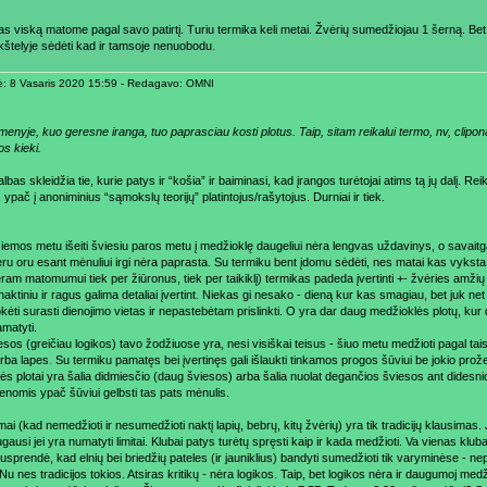
as viską matome pagal savo patirtį. Turiu termika keli metai. Žvėrių sumedžiojau 1 šerną. Be
kštelyje sėdėti kad ir tamsoje nenuobodu.
ė: 8 Vasaris 2020 15:59 - Redagavo: OMNI
menyje, kuo geresne iranga, tuo paprasciau kosti plotus. Taip, sitam reikalui termo, nv, cliponai 
os kieki.
lbas skleidžia tie, kurie patys ir “košia” ir baiminasi, kad įrangos turėtojai atims tą jų dalį. Reik
ypač į anoniminius “sąmokslų teorijų” platintojus/rašytojus. Durniai ir tiek.
iemos metu išeiti šviesiu paros metu į medžioklę daugeliui nėra lengvas uždavinys, o savaitgali
eru oru esant mėnuliui irgi nėra paprasta. Su termiku bent įdomu sėdėti, nes matai kas vyksta. 
ram matomumui tiek per žiūronus, tiek per taikiklį) termikas padeda įvertinti +- žvėries amžių 
aktiniu ir ragus galima detaliai įvertint. Niekas gi nesako - dieną kur kas smagiau, bet juk net 
kėti surasti dienojimo vietas ir nepastebėtam prislinkti. O yra dar daug medžioklės plotų, kur
amatyti.
iesos (greičiau logikos) tavo žodžiuose yra, nesi visiškai teisus - šiuo metu medžioti pagal ta
rba lapes. Su termiku pamatęs bei įvertinęs gali išlaukti tinkamos progos šūviui be jokio pro
ės plotai yra šalia didmiesčio (daug šviesos) arba šalia nuolat degančios šviesos ant didesni
ienomis ypač šūviui gelbsti tas pats mėnulis.
imai (kad nemedžioti ir nesumedžioti naktį lapių, bebrų, kitų žvėrių) yra tik tradicijų klausimas
gausi jei yra numatyti limitai. Klubai patys turėtų spręsti kaip ir kada medžioti. Va vienas 
usprendė, kad elnių bei briedžių pateles (ir jauniklius) bandyti sumedžioti tik varyminėse - n
u nes tradicijos tokios. Atsiras kritikų - nėra logikos. Taip, bet logikos nėra ir daugumoj medž.