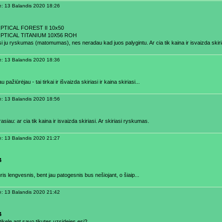
ė: 13 Balandis 2020 18:26
PTICAL FOREST II 10x50
OPTICAL TITANIUM 10X56 ROH
si ju ryskumas (matomumas), nes neradau kad juos palygintu. Ar cia tik kaina ir isvaizda skiri
ė: 13 Balandis 2020 18:36
u pažiūrėjau - tai tirkai ir išvaizda skiriasi ir kaina skiriasi...
ė: 13 Balandis 2020 18:56
rasiau: ar cia tik kaina ir isvaizda skiriasi. Ar skiriasi ryskumas.
ė: 13 Balandis 2020 21:27
4
ris lengvesnis, bent jau patogesnis bus nešiojant, o šiaip...
ė: 13 Balandis 2020 21:42
4
ikele ant savo tikutes uzsidejes esi?