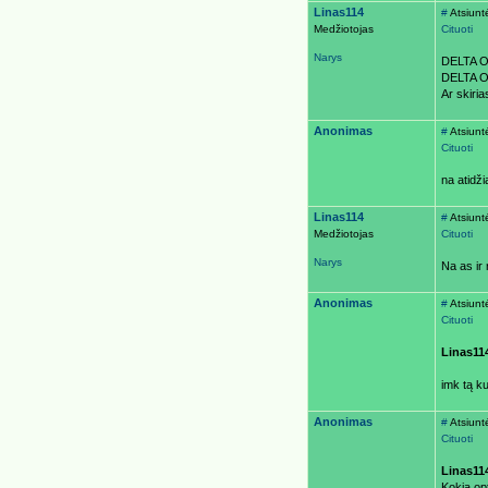
Linas114
#
Atsiunt
Medžiotojas
Cituoti
Narys
DELTA O
DELTA 
Ar skiria
Anonimas
#
Atsiunt
Cituoti
na atidžia
Linas114
#
Atsiunt
Medžiotojas
Cituoti
Narys
Na as ir 
Anonimas
#
Atsiunt
Cituoti
Linas11
imk tą ku
Anonimas
#
Atsiunt
Cituoti
Linas11
Kokia opt