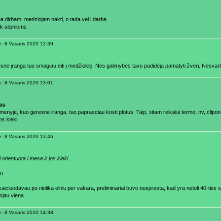
a dirbam, medziojam nakti, o tada vel i darba.
ik silpniems
ė: 8 Vasaris 2020 12:39
snė įranga tuo smagiau eiti į medžioklę. Nes galimybės tavo padidėja pamatyti žvėrį. Nesvar
ė: 8 Vasaris 2020 13:01
as
menyje, kuo geresne iranga, tuo paprasciau kosti plotus. Taip, sitam reikalui termo, nv, cliponai 
os kieki.
ė: 8 Vasaris 2020 13:46
i orientuota i mesa ir jos kieki.
ku
aiciuodavau po niolika elniu per vakara, preliminariai buvo nuspresta, kad yra netoli 40-ties sk
jau viena
ė: 8 Vasaris 2020 14:38