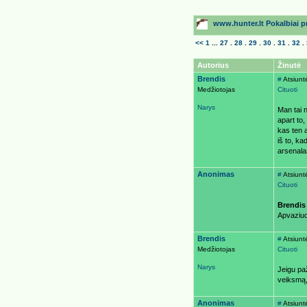
www.hunter.lt Pokalbiai pri
<<
1
...
27
.
28
.
29
.
30
.
31
.
32
.
Autorius
Žinutė
Brendis
#
Atsiunt
Medžiotojas
Cituoti
Narys
Man tai 
apart to,
kas ten a
iš to, ka
arsenalas
Anonimas
#
Atsiunt
Cituoti
Brendis
Apvaziuoj
Brendis
#
Atsiunt
Medžiotojas
Cituoti
Narys
Jeigu paž
veiksmą,
Anonimas
#
Atsiunt