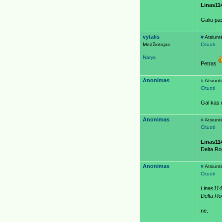
Linas11
Galiu pas
vytalis
#
Atsiunt
Medžiotojas
Cituoti
Narys
Petras
Anonimas
#
Atsiunt
Cituoti
Gal kas n
Anonimas
#
Atsiunt
Cituoti
Linas11
Delta Ro
Anonimas
#
Atsiunt
Cituoti
Linas114
Delta Ro
ne.