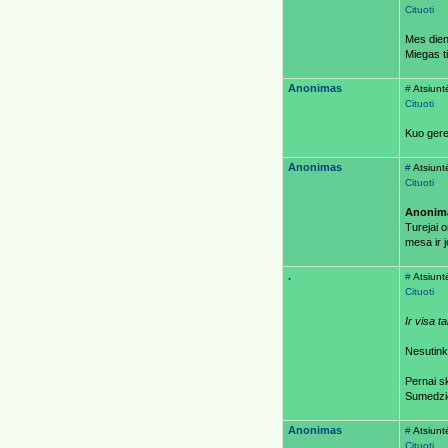
Cituoti
Mes dien
Miegas t
Anonimas
#
Atsiunt
Cituoti
Kuo gere
Anonimas
#
Atsiunt
Cituoti
Anonim
Turejai o
mesa ir j
.
#
Atsiunt
Cituoti
Ir visa ta
Nesutin
Pernai sk
Sumedzio
Anonimas
#
Atsiunt
Cituoti