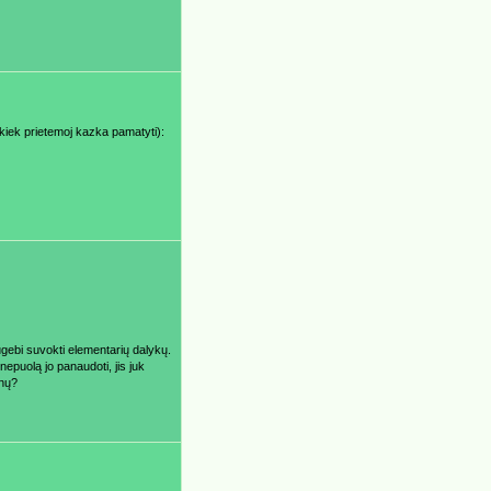
azkiek prietemoj kazka pamatyti):
gebi suvokti elementarių dalykų.
epuolą jo panaudoti, jis juk
enų?