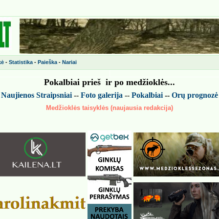
kė
-
Statistika
-
Paieška
-
Nariai
Pokalbiai prieš ir po medžiokl
ės
...
-
Naujienos
Straipsniai
--
Foto galerija
--
Pokalbiai
--
Or
ų
prognoz
ė
Medžioklės taisyklės (naujausia redakcija)