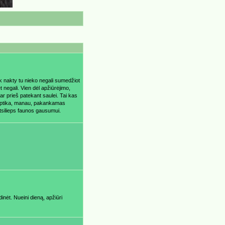
k nakty tu nieko negali sumedžiot
t negali. Vien dėl apžiūrėjimo,
ar prieš patekant saulei. Tai kas
dri optika, manau, pakankamas
 atsilieps faunos gausumui.
inėt. Nueini dieną, apžiūri