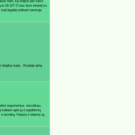
 Sakyk man, ką matysi per savo
ysi 18:10? O kas tave einantį su
 kad legaliai sėlinam tamsoje.
je bėgiką nupis.. Rusijoje girtą
eikė argumentus, nesutikau,
j kalbam apie jų ir papildomų
ir termiką. Patariu ir kitiems tą