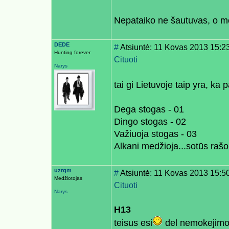
Nepataiko ne šautuvas, o m
DEDE
#
Atsiuntė: 11 Kovas 2013 15:2
Hunting forever
Cituoti
Narys
tai gi Lietuvoje taip yra, ka pa
Dega stogas - 01
Dingo stogas - 02
Važiuoja stogas - 03
Alkani medžioja...sotūs raš
uzrgm
#
Atsiuntė: 11 Kovas 2013 15:5
Medžiotojas
Cituoti
Narys
H13
teisus esi
del nemokejimo s