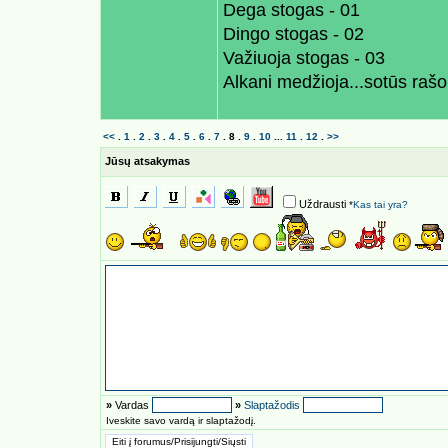
Dega stogas - 01
Dingo stogas - 02
Važiuoja stogas - 03
Alkani medžioja...sotūs raš
<<
.
1
.
2
.
3
.
4
.
5
.
6
.
7
.
8
.
9
.
10
...
11
.
12
.
>>
Jūsų atsakymas
Uždrausti
*
Kas tai yra?
»
Vardas
»
Slaptažodis
Iveskite savo vardą ir slaptažodį.