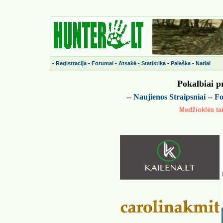
-
Registracija
-
Forumai
-
Atsakė
-
Statistika
-
Paieška
-
Nariai
Pokalbiai p
--
Naujienos
Straipsniai
--
Fo
Medžioklės tai