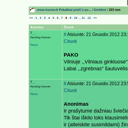
www.hunter.lt Pokalbiai prieš ir po...
/
Ginklinė
/
223 rem
<<
.
1
.
2
.
3
.
4
.
5
.
6
.
7
.
8
.
9
.
10
...
11
.
12
.
>>
Autorius
Žinutė
T__
#
Atsiuntė: 21 Gruodis 2012 23
Hunting forever
Cituoti
Narys
PAKO
Vilniuje ,,Vilniaus ginkluose
Labai ,,zgrebnas'' šautuvėli
T__
#
Atsiuntė: 21 Gruodis 2012 23
Hunting forever
Cituoti
Narys
Anonimas
Ir prašytume dažniau švieči
Tik štai iškilo toks klausim
ir (atleiskite susimildami) ži