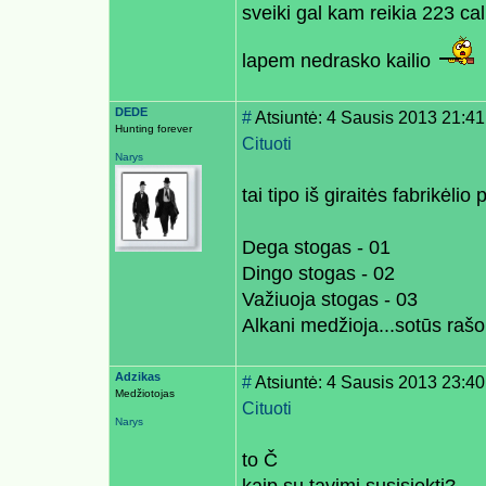
sveiki gal kam reikia 223 cal
lapem nedrasko kailio
DEDE
#
Atsiuntė: 4 Sausis 2013 21:41
Hunting forever
Cituoti
Narys
tai tipo iš giraitės fabrikėlio
Dega stogas - 01
Dingo stogas - 02
Važiuoja stogas - 03
Alkani medžioja...sotūs raš
Adzikas
#
Atsiuntė: 4 Sausis 2013 23:40
Medžiotojas
Cituoti
Narys
to Č