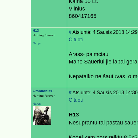
Kaina 50 Lt.
Vilnius
860417165
H13
#
Atsiuntė: 4 Sausis 2013 14:29
Hunting forever
Cituoti
Narys
Arass- paimciau
Mano Saueriui jie labai gerai
Nepataiko ne šautuvas, o m
Grobuoniss1
#
Atsiuntė: 4 Sausis 2013 14:30
Hunting forever
Cituoti
Narys
H13
Nesuprantu tai pastau sauer
Kodėl kam nors reiktų 8,5x5