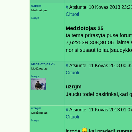
uzrgm
#
Atsiuntė: 10 Kovas 2013 23:2
Medžiotojas
Cituoti
Narys
Medziotojas 25
ta tema prirasyta puse foru
7,62x53R,308,30-06 ,laime s
norisi susaut toliau[saudykl
Medziotojas 25
#
Atsiuntė: 11 Kovas 2013 00:3
Medžiotojas
Cituoti
Narys
uzrgm
Jauciu todel pasirinkai,kad g
uzrgm
#
Atsiuntė: 11 Kovas 2013 01:0
Medžiotojas
Cituoti
Narys
ir todel
kai pradedi supras