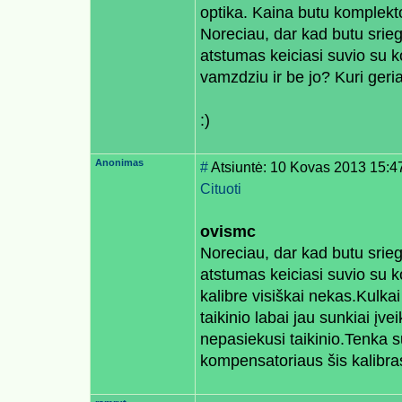
optika. Kaina butu komplekto 
Noreciau, dar kad butu srie
atstumas keiciasi suvio su k
vamzdziu ir be jo? Kuri geria
:)
Anonimas
#
Atsiuntė: 10 Kovas 2013 15:4
Cituoti
ovismc
Noreciau, dar kad butu srie
atstumas keiciasi suvio su
kalibre visiškai nekas.Kulkai 
taikinio labai jau sunkiai įv
nepasiekusi taikinio.Tenka s
kompensatoriaus šis kalibras