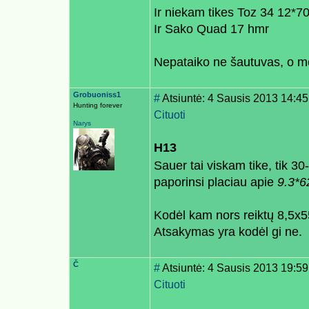
Ir niekam tikes Toz 34 12*7
Ir Sako Quad 17 hmr
Nepataiko ne šautuvas, o m
Grobuoniss1
#
Atsiuntė: 4 Sausis 2013 14:45
Hunting forever
Cituoti
Narys
H13
Sauer tai viskam tike, tik 30
paporinsi placiau apie
9.3*6
Kodėl kam nors reiktų 8,5x5
Atsakymas yra kodėl gi ne.
Č
#
Atsiuntė: 4 Sausis 2013 19:59
Cituoti