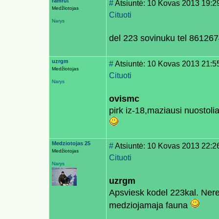
ramrut
#
Atsiuntė: 10 Kovas 2013 19:2
Medžiotojas
Cituoti
Narys
del 223 sovinuku tel 86126
uzrgm
#
Atsiuntė: 10 Kovas 2013 21:5
Medžiotojas
Cituoti
Narys
ovismc
pirk iz-18,maziausi nuostolia
Medziotojas 25
#
Atsiuntė: 10 Kovas 2013 22:2
Medžiotojas
Cituoti
Narys
uzrgm
Apsviesk kodel 223kal. Nerei
medziojamaja fauna