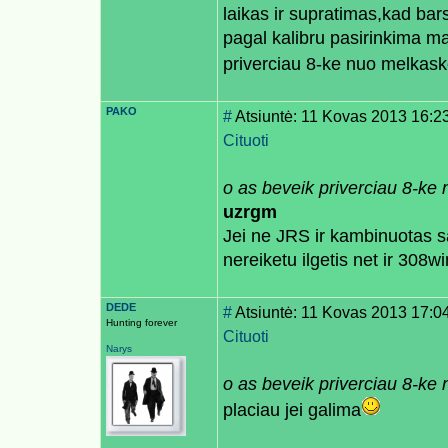
laikas ir supratimas,kad bar
pagal kalibru pasirinkima ma
priverciau 8-ke nuo melkaske
PAKO
#
Atsiuntė: 11 Kovas 2013 16:2
Cituoti
o as beveik priverciau 8-ke 
uzrgm
Jei ne JRS ir kambinuotas sa
nereiketu ilgetis net ir 308w
DEDE
#
Atsiuntė: 11 Kovas 2013 17:0
Hunting forever
Cituoti
Narys
o as beveik priverciau 8-ke 
placiau jei galima