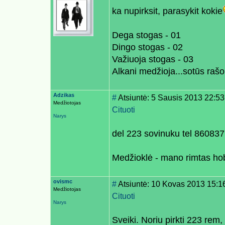
ka nupirksit, parasykit kokie
Dega stogas - 01
Dingo stogas - 02
Važiuoja stogas - 03
Alkani medžioja...sotūs raš
Adzikas
#
Atsiuntė: 5 Sausis 2013 22:53
Medžiotojas
Cituoti
Narys
del 223 sovinuku tel 86083
Medžioklė - mano rimtas ho
ovismc
#
Atsiuntė: 10 Kovas 2013 15:1
Medžiotojas
Cituoti
Narys
Sveiki. Noriu pirkti 223 rem,