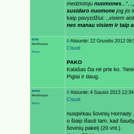
medziotoju
nuomones
...
'', ,,
susidaro nuomone
jog jis i
kaip pavyzdžiui: ,,
visiem ais
nes manau visiem ir taip 
dula
#
Atsiuntė: 22 Gruodis 2012 06
Medžiotojas
Cituoti
Narys
PAKO
Kalašas čia nė prie ko. Ties
Pigiai ir daug.
arass
#
Atsiuntė: 4 Sausis 2013 12:34
Medžiotojas
Cituoti
Narys
nusipirkau šovinių Hornady .
o šiaip išauti tam, kad šaudy
šovinių pakelį (20 vnt.).