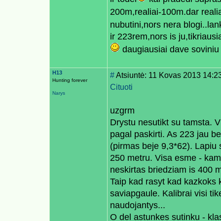
200m,realiai-100m.dar reali
nubutini,nors nera blogi..lan
ir 223rem,nors is ju,tikriaus
daugiausiai dave soviniu
H13
#
Atsiuntė: 11 Kovas 2013 14:2
Hunting forever
Cituoti
Narys
uzgrm
Drystu nesutikt su tamsta. 
pagal paskirti. As 223 jau be
(pirmas beje 9,3*62). Lapiu 
250 metru. Visa esme - kam 
neskirtas briedziam is 400 me
Taip kad rasyt kad kazkoks k
saviapgaule. Kalibrai visi tik
naudojantys...
O del astunkes sutinku - klasi