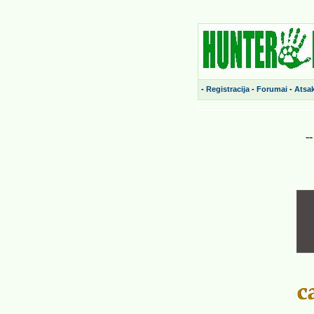
-
Registracija
-
Forumai
-
Atsa
-