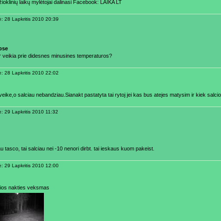
ioklinių laikų mylėtojai dalinasi Facebook: LAIKA LT
ė: 28 Lapkritis 2010 20:39
pse
ar veikia prie didesnes minusines temperaturos?
ė: 28 Lapkritis 2010 22:02
veike,o salciau nebandziau.Sianakt pastatyta tai rytoj jei kas bus atejes matysim ir kiek salci
ė: 29 Lapkritis 2010 11:32
u tasco, tai salciau nei -10 nenori dirbt. tai ieskaus kuom pakeist.
ė: 29 Lapkritis 2010 12:00
sios nakties veksmas