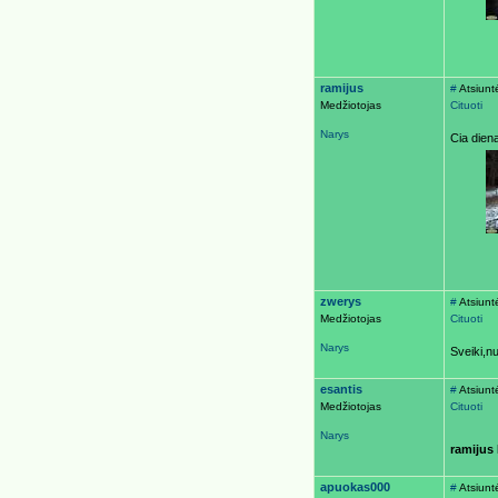
ramijus
#
Atsiunt
Medžiotojas
Cituoti
Narys
Cia dien
zwerys
#
Atsiunt
Medžiotojas
Cituoti
Narys
Sveiki,n
esantis
#
Atsiunt
Medžiotojas
Cituoti
Narys
ramijus
apuokas000
#
Atsiunt