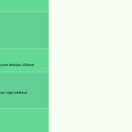
aziuret.Mokejau 1000nok
kas vogtu inkiliukus