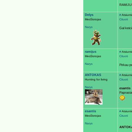
RAMIJUS,
Delys
#
Atsiunt
Medžiotojas
Cituoti
Narys
Gal keic
ramijus
#
Atsiunt
Medžiotojas
Cituoti
Narys
Pirkau p
ANTOKAS
#
Atsiunt
Hunting for living
Cituoti
Narys
esantis
Paprastas
esantis
#
Atsiunt
Medžiotojas
Cituoti
Narys
ANTOK