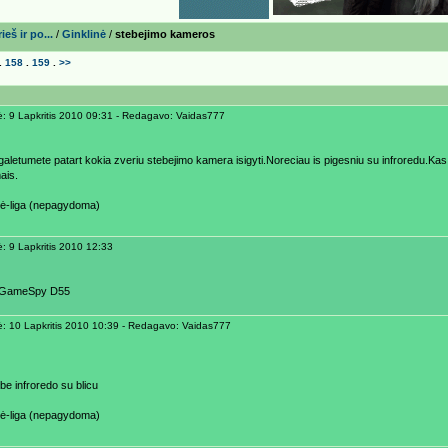
eš ir po...
/
Ginklinė
/
stebejimo kameros
.
158
.
159
.
>>
ė: 9 Lapkritis 2010 09:31 - Redagavo: Vaidas777
galetumete patart kokia zveriu stebejimo kamera isigyti.Noreciau is pigesniu su infroredu.Kas 
mais.
ė-liga (nepagydoma)
ė: 9 Lapkritis 2010 12:33
e GameSpy D55
ė: 10 Lapkritis 2010 10:39 - Redagavo: Vaidas777
 be infroredo su blicu
ė-liga (nepagydoma)