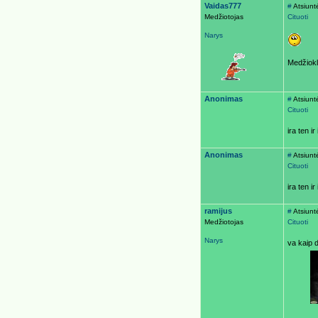
Vaidas777
#
Atsiunt
Medžiotojas
Cituoti
Narys
Medžiokl
Anonimas
#
Atsiunt
Cituoti
ira ten ir
Anonimas
#
Atsiunt
Cituoti
ira ten ir
ramijus
#
Atsiunt
Medžiotojas
Cituoti
Narys
va kaip 