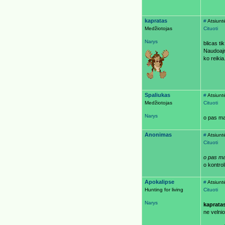
kapratas
#
Atsiunt
Medžiotojas
Cituoti
Narys
blicas ti
Naudoajn
ko reikia.
Spaliukas
#
Atsiunt
Medžiotojas
Cituoti
Narys
o pas ma
Anonimas
#
Atsiunt
Cituoti
o pas ma
o kontro
Apokalipse
#
Atsiunt
Hunting for living
Cituoti
Narys
kaprata
ne velni