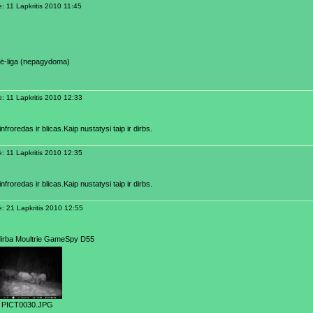
ė: 11 Lapkritis 2010 11:45
ė-liga (nepagydoma)
ė: 11 Lapkritis 2010 12:33
 infroredas ir blicas.Kaip nustatysi taip ir dirbs.
ė: 11 Lapkritis 2010 12:35
 infroredas ir blicas.Kaip nustatysi taip ir dirbs.
ė: 21 Lapkritis 2010 12:55
dirba Moultrie GameSpy D55
PICT0030.JPG