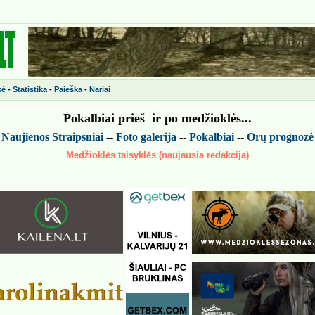
kė
-
Statistika
-
Paieška
-
Nariai
Pokalbiai prieš ir po medžiokl
ės
...
-
Naujienos
Straipsniai
--
Foto galerija
--
Pokalbiai
--
Or
ų
prognoz
ė
Medžioklės taisyklės (naujausia redakcija)