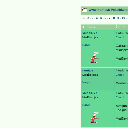
www.hunter.lt Pokalbiai pri
.
1
.
2
.
3
.
4
.
5
.
6
.
7
.
8
.
9
.
10
..
Autorius
Žinutė
Vaidas777
#
Atsiunt
Medžiotojas
Cituoti
Narys
Gal kas 
atsiliepi
Medžiokl
ramijus
#
Atsiunt
Medžiotojas
Cituoti
Narys
Moultri
Vaidas777
#
Atsiunt
Medžiotojas
Cituoti
Narys
ramijus
Kad jinai
Medžiokl