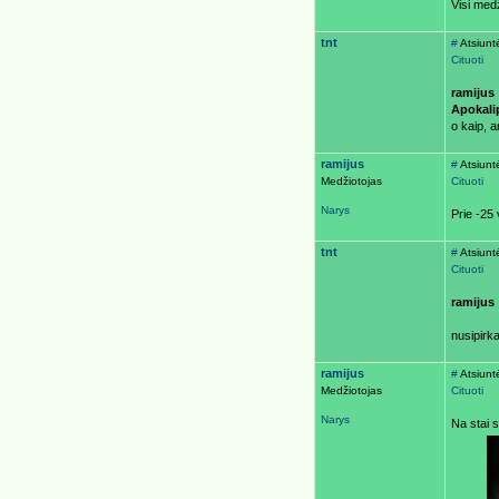
Visi medž
tnt
#
Atsiunt
Cituoti
ramijus
Apokali
o kaip, 
ramijus
#
Atsiunt
Medžiotojas
Cituoti
Narys
Prie -25 
tnt
#
Atsiunt
Cituoti
ramijus
nusipirka
ramijus
#
Atsiunt
Medžiotojas
Cituoti
Narys
Na stai 