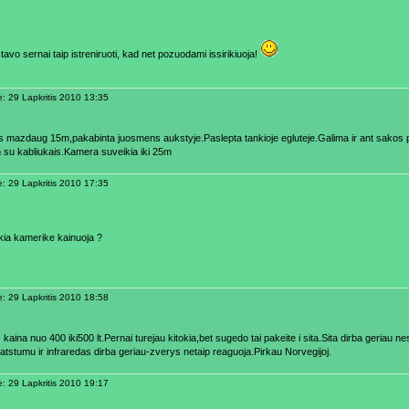
tavo sernai taip istreniruoti, kad net pozuodami issirikiuoja!
ė: 29 Lapkritis 2010 13:35
is mazdaug 15m,pakabinta juosmens aukstyje.Paslepta tankioje egluteje.Galima ir ant sakos 
 su kabliukais.Kamera suveikia iki 25m
ė: 29 Lapkritis 2010 17:35
okia kamerike kainuoja ?
ė: 29 Lapkritis 2010 18:58
aina nuo 400 iki500 lt.Pernai turejau kitokia,bet sugedo tai pakeite i sita.Sita dirba geriau n
atstumu ir infraredas dirba geriau-zverys netaip reaguoja.Pirkau Norvegijoj.
ė: 29 Lapkritis 2010 19:17