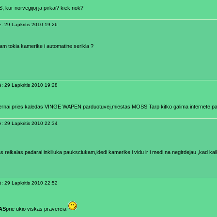
 kur norvegijoj ja pirkai? kiek nok?
ė: 29 Lapkritis 2010 19:26
iam tokia kamerike i automatine serikla ?
ė: 29 Lapkritis 2010 19:28
ernai pries kaledas VINGE WAPEN parduotuvej,miestas MOSS.Tarp kitko galima internete p
ė: 29 Lapkritis 2010 22:34
 reikalas,padarai inkiliuka pauksciukam,idedi kamerike i vidu ir i medi,na negirdejau ,kad kai
ė: 29 Lapkritis 2010 22:52
AS
prie ukio viskas pravercia