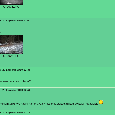
PICT0033.JPG
ė: 29 Lapkritis 2010 12:01
a
PICT0023.JPG
ė: 29 Lapkritis 2010 12:38
uo kokio atstumo fotkina?
ė: 29 Lapkritis 2010 12:46
kokiam aukstyje kabini kamera?gal ymanoma auksciau kad dvikojai nepasiektu
ė: 29 Lapkritis 2010 13:18