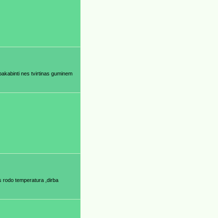
pakabinti nes tvirtinas guminem
es rodo temperatura ,dirba