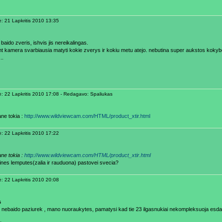
ė: 21 Lapkritis 2010 13:35
k baido zveris, ishvis jis nereikalingas.
t kamera svarbiausia matyti kokie zverys ir kokiu metu atejo. nebutina super aukstos kokyb
..
ė: 22 Lapkritis 2010 17:08 - Redagavo: Spaliukas
ne tokia :
http://www.wildviewcam.com/HTML/product_xtir.html
ė: 22 Lapkritis 2010 17:22
ne tokia :
http://www.wildviewcam.com/HTML/product_xtir.html
lines lemputes(zalia ir rauduona) pastovei svecia?
ė: 22 Lapkritis 2010 20:08
s
o nebaido paziurek , mano nuoraukytes, pamatysi kad tie 23 ilgasnukiai nekompleksuoja esda