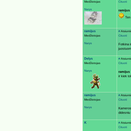
Medžiotojas
Cituoti
Narys
ramijus
Ten 
ramijus
#
Atsiunt
Medžiotojas
Cituoti
Narys
Fotkina 
juostuom
Delys
#
Atsiunt
Medžiotojas
Cituoti
Narys
ramijus
ir kiek t
ramijus
#
Atsiunt
Medžiotojas
Cituoti
Narys
Kameros k
didesniu 
K
#
Atsiunt
Cituoti