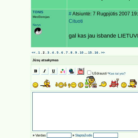
TONIS
#
Atsiuntė: 7 Rugpjūtis 2007 19
Medžiotojas
Cituoti
Narys
gal kas jau isbande LIET
<<
.
1
.
2
.
3
.
4
.
5
.
6
.
7
.
8
.
9
.
10
...
15
.
16
.
>>
Jūsų atsakymas
Uždrausti
*
Kas tai yra?
»
Vardas
»
Slaptažodis