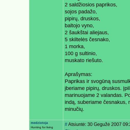
2 saldžiosios paprikos,
sojos padažo,
pipirų, druskos,
baltojo vyno,
2 šaukštai aliejaus,
5 skiltelės česnako,
1 morka,
100 g sultinio,
muskato riešuto.
Aprašymas:
Paprikas ir svogūną susmulk
įberiame pipirų, druskos. Į
marinuojame 2 valandas. Po
indą, suberiame česnakus, m
minučių.
medziotoja
#
Atsiuntė: 30 Gegužė 2007 09:
Hunting for living