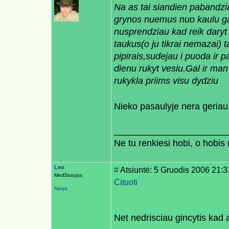
Na as tai siandien pabandzi
grynos nuemus nuo kaulu ga
nusprendziau kad reik daryt
taukus(o ju tikrai nemazai) 
pipirais,sudejau i puoda ir pa
dienu rukyt vesiu.Gal ir man 
rukykla priims visu dydziu
Nieko pasaulyje nera geriau,
______________________
Ne tu renkiesi hobi, o hobis r
Leo
#
Atsiuntė: 5 Gruodis 2006 21:3
Medžiotojas
Cituoti
Narys
Net nedrisciau gincytis kad