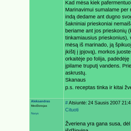
Kad mėsa kiek pafermentuotų
Marinavimui sumalame per 
indą dedame ant dugno svogū
šakniniai prieskoniai nemai
beriame ant jos prieskonių (
tinkamiausius prieskonius),
mėsą iš marinado, ją špikuo
įkištį į įpjovą), morkos juo
orkaitėje po folija, padėdėję
įpilame truputį vandens. Pr
askrustų.
Skanaus
p.s. receptas tinka ir kitai žv
Aleksandras
#
Atsiuntė: 24 Sausis 2007 21:
Medžiotojas
Cituoti
Narys
Žveriena yra gana susa, dėl t
išdžiovina