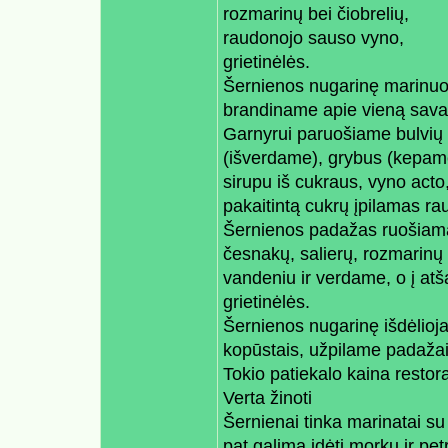
rozmarinų bei čiobrelių,
raudonojo sauso vyno,
grietinėlės.
Šernienos nugarinę marinuoj
brandiname apie vieną savai
Garnyrui paruošiame bulvių 
(išverdame), grybus (kepame 
sirupu iš cukraus, vyno acto
pakaitintą cukrų įpilamas 
Šernienos padažas ruošiamas
česnakų, salierų, rozmarinų 
vandeniu ir verdame, o į at
grietinėlės.
Šernienos nugarinę išdėliojam
kopūstais, užpilame padažais
Tokio patiekalo kaina restor
Verta žinoti
Šernienai tinka marinatai su 
pat galima įdėti morkų ir pe