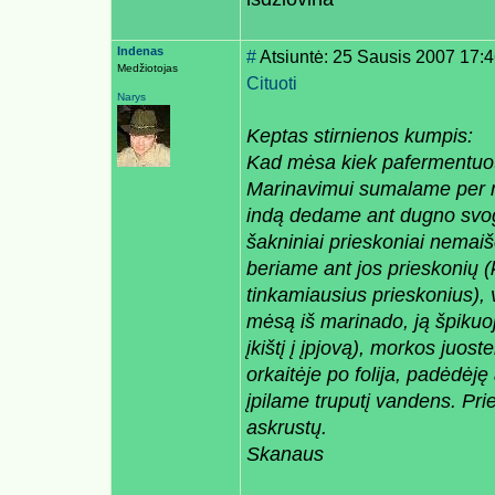
Indenas
#
Atsiuntė: 25 Sausis 2007 17:
Medžiotojas
Cituoti
Narys
Keptas stirnienos kumpis:
Kad mėsa kiek pafermentuotų
Marinavimui sumalame per 
indą dedame ant dugno svogū
šakniniai prieskoniai nemai
beriame ant jos prieskonių (
tinkamiausius prieskonius),
mėsą iš marinado, ją špikuo
įkištį į įpjovą), morkos juo
orkaitėje po folija, padėdėję
įpilame truputį vandens. Pr
askrustų.
Skanaus