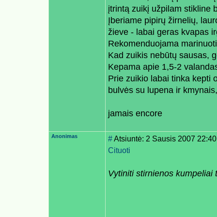
įtrintą zuikį užpilam stiklin
Įberiame pipirų žirnelių, lau
žieve - labai geras kvapas ir
Rekomenduojama marinuoti b
Kad zuikis nebūtų sausas, g
Kepama apie 1,5-2 valandas
Prie zuikio labai tinka kepti 
bulvės su lupena ir kmynais, 
jamais encore
Anonimas
#
Atsiuntė: 2 Sausis 2007 22:40
Cituoti
Vytiniti stirnienos kumpeliai