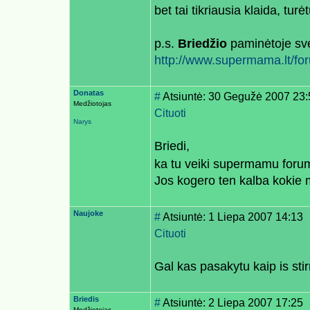
bet tai tikriausia klaida, tur
p.s.
Briedžio
paminėtoje svet
http://www.supermama.lt/for
Donatas
#
Atsiuntė: 30 Gegužė 2007 23
Medžiotojas
Cituoti
Narys
Briedi,
ka tu veiki supermamu for
Jos kogero ten kalba kokie 
Naujoke
#
Atsiuntė: 1 Liepa 2007 14:13
Cituoti
Gal kas pasakytu kaip is stir
Briedis
#
Atsiuntė: 2 Liepa 2007 17:25
Medžiotojas