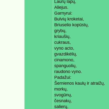
Laurų lapų,
Aliejus.
Garnyrui:
Bulvių kroketai,
Briuselio kopūstų,
grybų,
kriaušių,
cukraus,
vyno acto,
gvazdikėlių,
cinamono,
spanguolių,
raudono vyno.
Padažui:
Šernienos kaulų ir atraižų,
morkų,
svogūnų,
česnakų,
salierų,