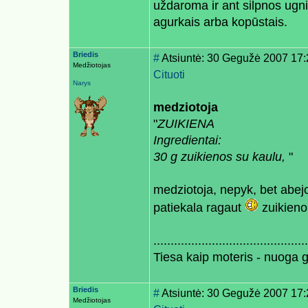
uždaroma ir ant silpnos ug
agurkais arba kopūstais.
Briedis
#
Atsiuntė: 30 Gegužė 2007 17:
Medžiotojas
Cituoti
Narys
medziotoja
"
ZUIKIENA
Ingredientai:
30 g zuikienos su kaulu,
"
medziotoja, nepyk, bet abejo
patiekala ragaut
zuikienos
.............................................
Tiesa kaip moteris - nuoga 
Briedis
#
Atsiuntė: 30 Gegužė 2007 17:
Medžiotojas