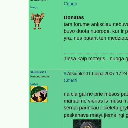
Cituoti
Narys
Donatas
tam forume anksciau nebuvau 
buvo duota nuoroda, kur ir pa
yra, nes butant ten medziot
.............................................
Tiesa kaip moteris - nuoga 
sauliuksas
#
Atsiuntė: 11 Liepa 2007 17:24
Hunting forever
Cituoti
Narys
na cia gal ne prie mesos pati
manau ne vienas is musu me
sernai parinkau ir keleta gry
paskanave matyt jiems irgi 