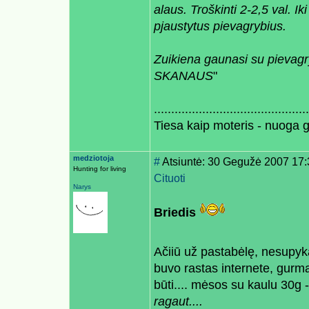
alaus. Troškinti 2-2,5 val. 
pjaustytus pievagrybius.
Zuikiena gaunasi su pievagry
SKANAUS
"
.............................................
Tiesa kaip moteris - nuoga 
medziotoja
#
Atsiuntė: 30 Gegužė 2007 17:
Hunting for living
Cituoti
Narys
Briedis
Ačiiū už pastabėlę, nesupyka
buvo rastas internete, gurman
būti.... mėsos su kaulu 30g 
ragaut....