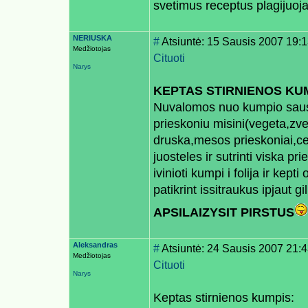
svetimus receptus plagijuoj
NERIUSKA
#
Atsiuntė: 15 Sausis 2007 19:
Medžiotojas
Cituoti
Narys
KEPTAS STIRNIENOS KU
Nuvalomos nuo kumpio sausgi
prieskoniu misini(vegeta,zv
druska,mesos prieskoniai,cesn
juosteles ir sutrinti viska pr
ivinioti kumpi i folija ir kept
patikrint issitraukus ipjaut g
APSILAIZYSIT PIRSTUS
Aleksandras
#
Atsiuntė: 24 Sausis 2007 21:
Medžiotojas
Cituoti
Narys
Keptas stirnienos kumpis: