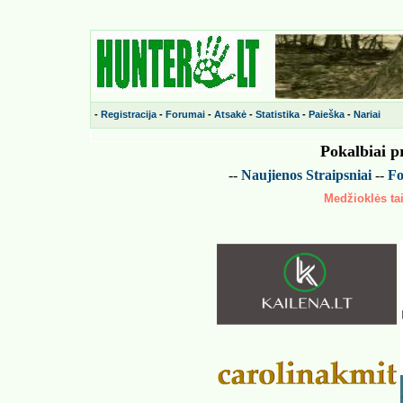
-
Registracija
-
Forumai
-
Atsakė
-
Statistika
-
Paieška
-
Nariai
Pokalbiai p
--
Naujienos
Straipsniai
--
Fo
Medžioklės tai