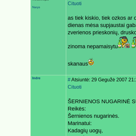
Cituoti
Narys
as tiek kiskio, tiek ozkos ar 
dienas mėsa supjaustai gaba
zverienos prieskonių, drusko
zinoma nepamaisytu
skanaus
Indre
#
Atsiuntė: 29 Gegužė 2007 21:
Cituoti
ŠERNIENOS NUGARINĖ S
Reikės:
Šernienos nugarinės.
Marinatui:
Kadagių uogų,