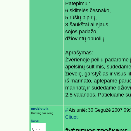
Patepimui:
6 skiltelės česnako,
5 rūšių pipirų,
3 šaukštai aliejaus,
sojos padažo,
džiovintų obuolių.
Aprašymas:
Žvėrienoje peiliu padarome 
apelsinų sultimis, sudedame
žievelę, garstyčias ir visus
iš marinato, aptepame paruo
marinatą ir sudedame džiov
2,5 valandos. Patiekiame su
medziotoja
#
Atsiuntė: 30 Gegužė 2007 09:
Hunting for living
Cituoti
Narys