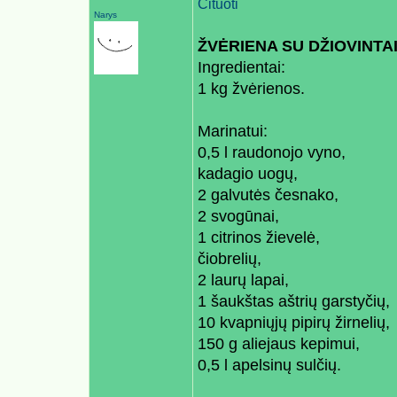
Cituoti
Narys
ŽVĖRIENA SU DŽIOVINTA
Ingredientai:
1 kg žvėrienos.
Marinatui:
0,5 l raudonojo vyno,
kadagio uogų,
2 galvutės česnako,
2 svogūnai,
1 citrinos žievelė,
čiobrelių,
2 laurų lapai,
1 šaukštas aštrių garstyčių,
10 kvapniųjų pipirų žirnelių,
150 g aliejaus kepimui,
0,5 l apelsinų sulčių.