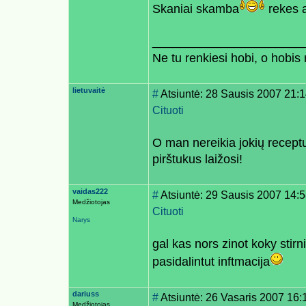
Skaniai skamba
rekes a
______________________
Ne tu renkiesi hobi, o hobis r
lietuvaitė
#
Atsiuntė: 28 Sausis 2007 21:
Cituoti
O man nereikia jokių receptų,
pirštukus laižosi!
vaidas222
#
Atsiuntė: 29 Sausis 2007 14:
Medžiotojas
Cituoti
Narys
gal kas nors zinot koky sti
pasidalintut inftmacija
dariuss
#
Atsiuntė: 26 Vasaris 2007 16:
Medžiotojas