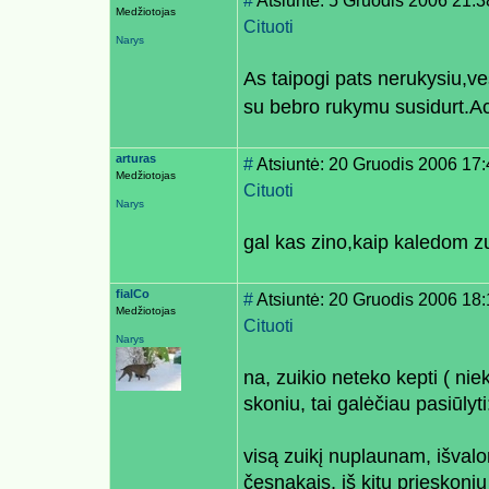
#
Atsiuntė: 5 Gruodis 2006 21:3
Medžiotojas
Cituoti
Narys
As taipogi pats nerukysiu,ves
su bebro rukymu susidurt.A
arturas
#
Atsiuntė: 20 Gruodis 2006 17
Medžiotojas
Cituoti
Narys
gal kas zino,kaip kaledom zu
fialCo
#
Atsiuntė: 20 Gruodis 2006 18
Medžiotojas
Cituoti
Narys
na, zuikio neteko kepti ( nie
skoniu, tai galėčiau pasiūlyti
visą zuikį nuplaunam, išvalom
česnakais, iš kitų prieskonių