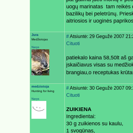
uogų marinatas  tam reikės 
bazilikų bei peletrūnų. Pries
aitriosios ir uoginės papriko
Jura
#
Atsiuntė: 29 Gegužė 2007 21:
Medžiotojas
Cituoti
Narys
patiekalo kaina 58,50lt aš ga
įskaičiavus visas su medžio
brangiau,o receptukas krūta
medziotoja
#
Atsiuntė: 30 Gegužė 2007 09:
Hunting for living
Cituoti
Narys
ZUIKIENA
Ingredientai:
30 g zuikienos su kaulu,
1 svogūnas,