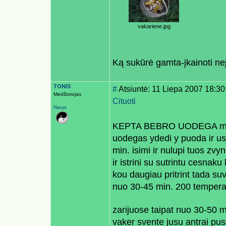
vakariene.jpg
Ką sukūrė gamta-įkainoti n
TONIS
#
Atsiuntė: 11 Liepa 2007 18:30
Medžiotojas
Cituoti
Narys
KEPTA BEBRO UODEGA mes d
uodegas ydedi y puoda ir uspi
min. isimi ir nulupi tuos zvy
ir istrini su sutrintu cesnak
kou daugiau pritrint tada suv
nuo 30-45 min. 200 temperatu
zarijuose taipat nuo 30-50 
vaker svente jusu antrai pus