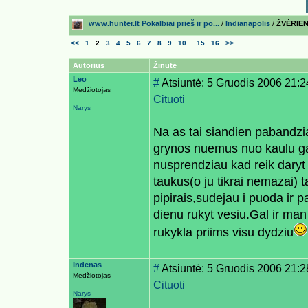
www.hunter.lt Pokalbiai prieš ir po...
/
Indianapolis
/
ŽVĖRIEN
<<
.
1
.
2
.
3
.
4
.
5
.
6
.
7
.
8
.
9
.
10
...
15
.
16
.
>>
Autorius
Žinutė
Leo
#
Atsiuntė: 5 Gruodis 2006 21:2
Medžiotojas
Cituoti
Narys
Na as tai siandien pabandzi
grynos nuemus nuo kaulu ga
nusprendziau kad reik daryt
taukus(o ju tikrai nemazai) 
pipirais,sudejau i puoda ir pa
dienu rukyt vesiu.Gal ir man 
rukykla priims visu dydziu
Indenas
#
Atsiuntė: 5 Gruodis 2006 21:2
Medžiotojas
Cituoti
Narys