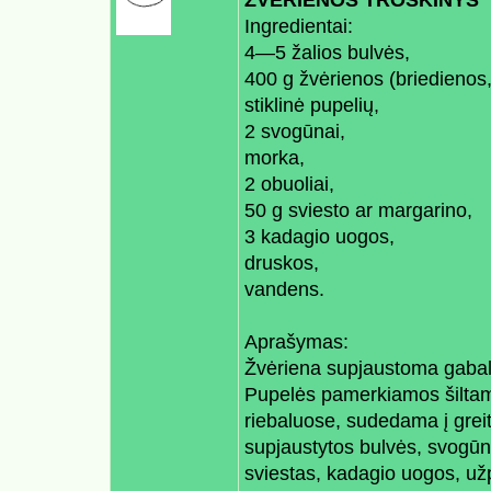
ŽVĖRIENOS TROŠKINYS
Ingredientai:
4—5 žalios bulvės,
400 g žvėrienos (briedienos, 
stiklinė pupelių,
2 svogūnai,
morka,
2 obuoliai,
50 g sviesto ar margarino,
3 kadagio uogos,
druskos,
vandens.
Aprašymas:
Žvėriena supjaustoma gabali
Pupelės pamerkiamos šilta
riebaluose, sudedama į greitp
supjaustytos bulvės, svogū
sviestas, kadagio uogos, už