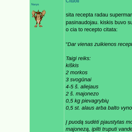
Cituoti
Narys
sita recepta radau supermamu
pasinaudojau. kiskis buvo s
o cia to recepto citata:
"
Dar vienas zuikienos recep
Taigi reiks:
kiškis
2 morkos
3 svogūnai
4-5 š. aliejaus
2 š. majonezo
0,5 kg pievagrybių
0,5 st. alaus arba balto vyn
Į puodą sudėti pjaustytas mo
majonezą, ipilti truputi vanden