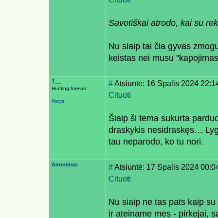
Savotiškai atrodo, kai su re
Nu siaip tai čia gyvas zmogu
keistas nei musu "kapojimas
T__
#
Atsiuntė: 16 Spalis 2024 22:1
Hunting forever
Cituoti
Narys
Šiaip ši tema sukurta pardu
draskykis nesidraskęs… Lygia
tau neparodo, ko tu nori.
Anonimas
#
Atsiuntė: 17 Spalis 2024 00:0
Cituoti
Nu siaip ne tas pats kaip su
ir ateiname mes - pirkejai, 