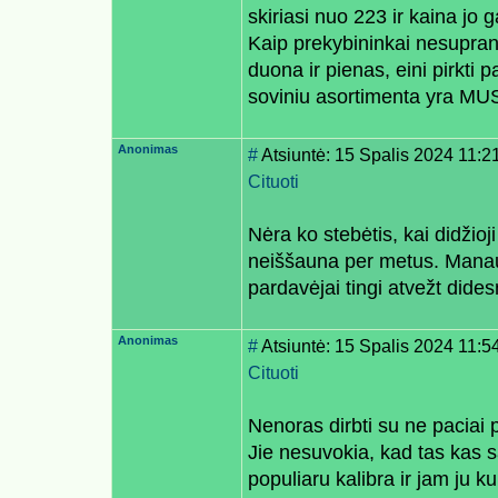
skiriasi nuo 223 ir kaina jo 
Kaip prekybininkai nesuprant
duona ir pienas, eini pirkti 
soviniu asortimenta yra MU
Anonimas
#
Atsiuntė: 15 Spalis 2024 11:2
Cituoti
Nėra ko stebėtis, kai didžio
neiššauna per metus. Manau
pardavėjai tingi atvežt dide
Anonimas
#
Atsiuntė: 15 Spalis 2024 11:5
Cituoti
Nenoras dirbti su ne paciai 
Jie nesuvokia, kad tas kas s
populiaru kalibra ir jam ju k