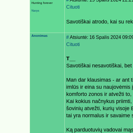
Hunting forever
Cituoti
Narys
Savotiškai atrodo, kai su re
Anonimas
#
Atsiuntė: 16 Spalis 2024 09:0
Cituoti
T__
Savotiškai nesavotiškai, bet
Man dar klausimas - ar ant t
imlūs ir eina su naujovėmis į 
komforto zonos ir atvežti to, k
Kai kokius načnykus priimti, 
šovinių atvežti, kurių visoje
tai yra normalus ir savaime 
Ką parduotuvių vadovai mąs