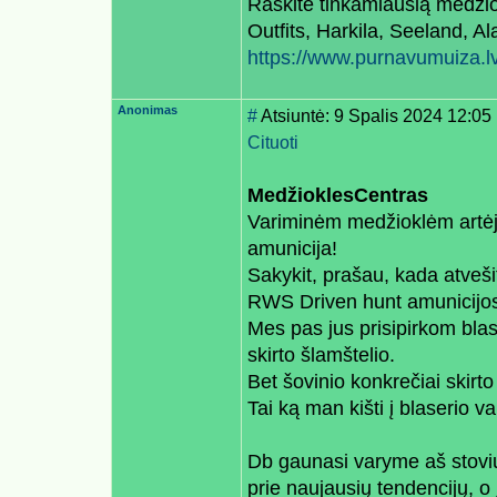
Raskite tinkamiausią medžio
Outfits, Harkila, Seeland, Ala
https://www.purnavumuiza.l
Anonimas
#
Atsiuntė: 9 Spalis 2024 12:05
Cituoti
MedžioklesCentras
Variminėm medžioklėm artėjan
amunicija!
Sakykit, prašau, kada atveši
RWS Driven hunt amunicijo
Mes pas jus prisipirkom bla
skirto šlamštelio.
Bet šovinio konkrečiai skirto
Tai ką man kišti į blaserio
Db gaunasi varyme aš stoviu 
prie naujausių tendencijų, o 