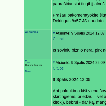
papraščiausiai tingit jį atvešt
Prašau pakomemtyokite šitą 
Dękingas 8x57 JS naudotojų
Anonimas
#
Atsiuntė: 9 Spalis 2024 12:07
Cituoti
Is soviniu biznio nera, pirk 
T__
#
Atsiuntė: 9 Spalis 2024 22:09
Hunting forever
Cituoti
Narys
9 Spalis 2024 12:05
Ant palaukimo kiši vieną šovi
skirtingiems, briedžiui - vėl a
kitokį), bebrui - dar ką, mangu