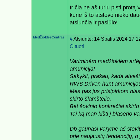
Ir čia ne aš turiu pisti protą 
kurie iš to atstovo nieko da
atsiunčia ir pasiūlo!
MedžioklesCentras
#
Atsiuntė: 14 Spalis 2024 17:1
Cituoti
Variminėm medžioklėm artėjan
amunicija!
Sakykit, prašau, kada atveši
RWS Driven hunt amunicijo
Mes pas jus prisipirkom bla
skirto šlamštelio.
Bet šovinio konkrečiai skirto
Tai ką man kišti į blaserio
Db gaunasi varyme aš stoviu 
prie naujausių tendencijų, o 