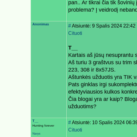
pan.. Ar tikrai čia tik šovi
problema? Į veidrodį neband
Anonimas
#
Atsiuntė: 9 Spalis 2024 22:42
Cituoti
T__
Kartais aš jūsų nesuprantu 
Aš turiu 3 graštvus su trim s
223, 308 ir 8x57JS.
Aštunkės užduotis yra TIK va
Pats ginklas irgi sukomplekt
efektyviausios kulkos konkr
Čia blogai yra ar kaip? Blog
užduotims?
T__
#
Atsiuntė: 10 Spalis 2024 06:3
Hunting forever
Cituoti
Narys