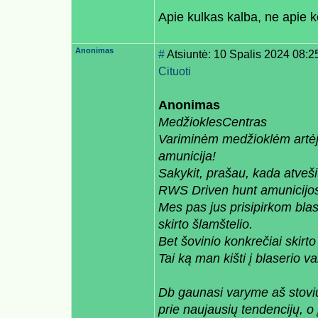
Apie kulkas kalba, ne apie k
Anonimas
#
Atsiuntė: 10 Spalis 2024 08:2
Cituoti
Anonimas
MedžioklesCentras
Variminėm medžioklėm artėjan
amunicija!
Sakykit, prašau, kada atveši
RWS Driven hunt amunicijo
Mes pas jus prisipirkom bla
skirto šlamštelio.
Bet šovinio konkrečiai skirto
Tai ką man kišti į blaserio
Db gaunasi varyme aš stoviu 
prie naujausių tendencijų, o 