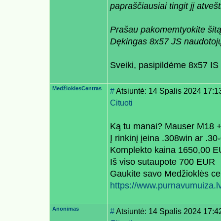
papraščiausiai tingit jį atvešt
Prašau pakomemtyokite šitą 
Dękingas 8x57 JS naudotojų
Sveiki, pasipildėme 8x57 I
MedžioklesCentras
#
Atsiuntė: 14 Spalis 2024 17:1
Cituoti
Ką tu manai? Mauser M18 +
Į rinkinį įeina .308win ar .
Komplekto kaina 1650,00 E
Iš viso sutaupote 700 EUR
Gaukite savo Medžioklės cen
https://www.purnavumuiza.lv
Anonimas
#
Atsiuntė: 14 Spalis 2024 17:4