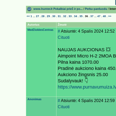
www.hunter.lt Pokalbiai prieš ir po...
/
Perku-parduodu
/
Inte
<<
1
...
27
.
28
.
29
.
30
.
31
.
32
.
33
.
34
.
35
.
36
.
37
...
47
.
48
.
>>
Autorius
Žinutė
MedžioklesCentras
#
Atsiuntė: 4 Spalis 2024 12:52
Cituoti
NAUJAS AUKCIONAS 💥
Aimpoint Micro H-2 2MOA B
Pilna kaina 1070.00
Pradinė aukciono kaina 450
Aukciono žingsnis 25.00
Sudalyvauk! 👇
https://www.purnavumuiza.lv
Anonimas
#
Atsiuntė: 4 Spalis 2024 12:59
Cituoti