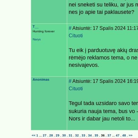
nei sneketi su teliku, ar ju
nes jo apie tai paklausete?
T__
#
Atsiuntė: 17 Spalis 2024 11:1
Hunting forever
Cituoti
Narys
Tu eik į parduotuvę akių dra
rėmėjo reklamos tema, o ne
nesivajevos.
Anonimas
#
Atsiuntė: 17 Spalis 2024 16:1
Cituoti
Tegul tada uzsidaro savo te
sukuria nauja tema, bus vo 
Nors ir dabar jau netoli to...
<<
1
...
27
.
28
.
29
.
30
.
31
.
32
.
33
.
34
.
35
.
36
.
37
...
47
.
48
.
>>