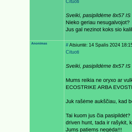
Cituoti
Sveiki, pasipildėme 8x57 I
Nieko geriau nesugalvojot?
Jus gal nezinot koks sio ka
Anonimas
#
Atsiuntė: 14 Spalis 2024 18:1
Cituoti
Sveiki, pasipildėme 8x57 I
Mums reikia ne oryxo ar v
ECOSTRIKE ARBA EVOST
Juk rašėme aukščiau, kad be 
Tai kuom jus čia pasipildėt
driven hunt, tada ir rašykit,
Jums patiems negėda!!!