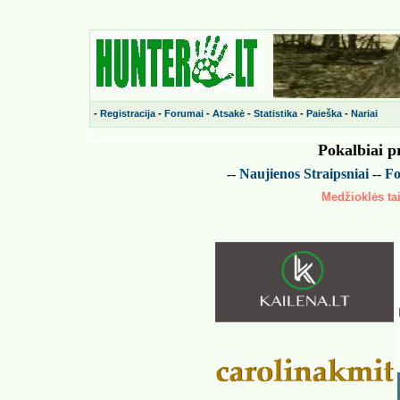
-
Registracija
-
Forumai
-
Atsakė
-
Statistika
-
Paieška
-
Nariai
Pokalbiai p
--
Naujienos
Straipsniai
--
Fo
Medžioklės tai