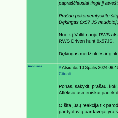
papraščiausiai tingit jį atvešt
Prašau pakomemtyokite šitą 
Dękingas 8x57 JS naudotojų
Nueik į Vollit naują RWS ats
RWS Driven hunt 8x57JS.
Dękingas medžioklės ir gink
Anonimas
#
Atsiuntė: 10 Spalis 2024 08:4
Cituoti
Ponas, sakykit, prašau, kok
Atlėksiu asmeniškai padėkot
O šita jūsų reakcija tik par
pardyotuvių pardavėjai yra st