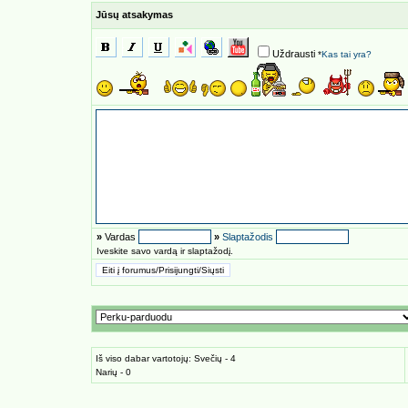
Jūsų atsakymas
Uždrausti
*
Kas tai yra?
»
Vardas
»
Slaptažodis
Iveskite savo vardą ir slaptažodį.
Iš viso dabar vartotojų: Svečių - 4
Narių - 0