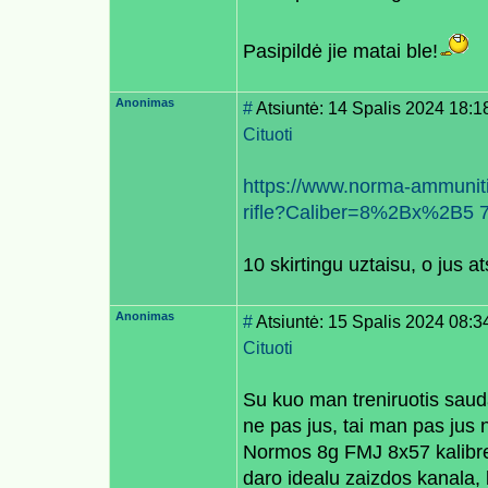
Pasipildė jie matai ble!
Anonimas
#
Atsiuntė: 14 Spalis 2024 18:1
Cituoti
https://www.norma-ammunitio
rifle?Caliber=8%2Bx%2B
10 skirtingu uztaisu, o jus a
Anonimas
#
Atsiuntė: 15 Spalis 2024 08:3
Cituoti
Su kuo man treniruotis saudan
ne pas jus, tai man pas jus n
Normos 8g FMJ 8x57 kalibre 
daro idealu zaizdos kanala, 