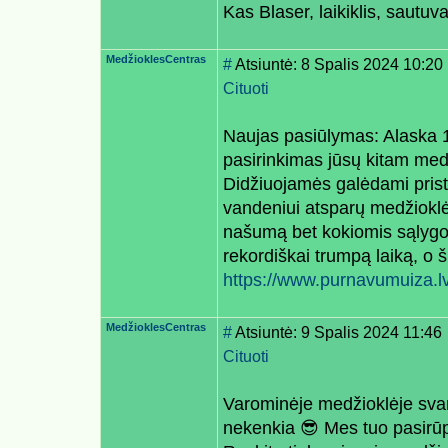
Kas Blaser, laikiklis, sautu
MedžioklesCentras
#
Atsiuntė: 8 Spalis 2024 10:20
Cituoti
Naujas pasiūlymas: Alaska 
pasirinkimas jūsų kitam medž
Didžiuojamės galėdami prist
vandeniui atsparų medžioklės
našumą bet kokiomis sąlygom
rekordiškai trumpą laiką, o 
https://www.purnavumuiza.lv
MedžioklesCentras
#
Atsiuntė: 9 Spalis 2024 11:46
Cituoti
Varominėje medžioklėje svar
nekenkia 😎 Mes tuo pasirū