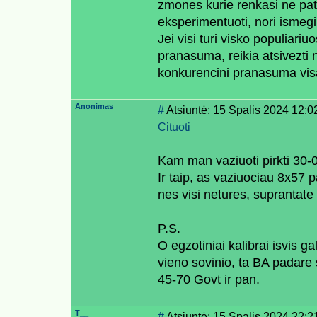
zmones kurie renkasi ne pati 
eksperimentuoti, nori ismegi
Jei visi turi visko populiariu
pranasuma, reikia atsivezti n
konkurencini pranasuma visa
Anonimas
#
Atsiuntė: 15 Spalis 2024 12:0
Cituoti
Kam man vaziuoti pirkti 30-0
Ir taip, as vaziuociau 8x57 p
nes visi netures, suprantate
P.S.
O egzotiniai kalibrai isvis gal
vieno sovinio, ta BA padare 
45-70 Govt ir pan.
T__
#
Atsiuntė: 15 Spalis 2024 22:2