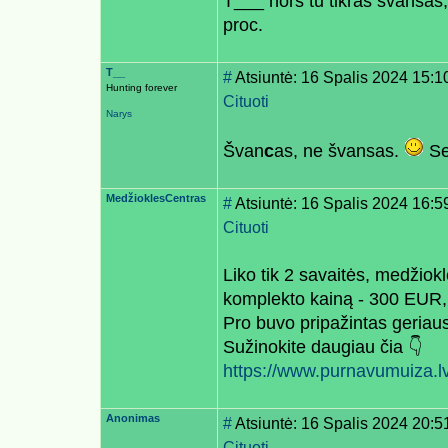
T___ nors tu tikras švansas,
proc.
T__
#
Atsiuntė: 16 Spalis 2024 15:1
Hunting forever
Cituoti
Narys
Švan
c
as, ne švansas.
Se
MedžioklesCentras
#
Atsiuntė: 16 Spalis 2024 16:5
Cituoti
Liko tik 2 savaitės, medžiok
komplekto kainą - 300 EUR,
Pro buvo pripažintas geriau
Sužinokite daugiau čia 👇
https://www.purnavumuiza.lv
Anonimas
#
Atsiuntė: 16 Spalis 2024 20:5
Cituoti