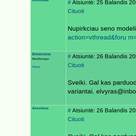
Anonimas
#
Atsiuntė: 25 Balandis 2
Cituoti
Nupirkciau seno modeli
action=vthread&foru m
Briedziokas
#
Atsiuntė: 26 Balandis 2
Medžiotojas
Cituoti
Narys
Sveiki. Gal kas parduod
variantai. elvyras@inbox
Anonimas
#
Atsiuntė: 26 Balandis 2
Cituoti