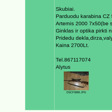
Skubiai.
Parduodu karabina CZ 
Artemis 2000 7x50(be sv
Ginklas ir optika pirkti 
Pridedu dekla,dirza,val
Kaina 2700Lt.
Tel.867117074
Alytus
DSCF0886.JPG