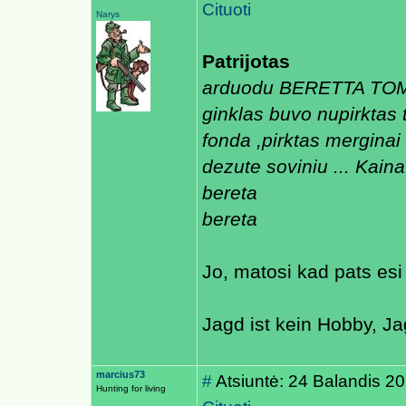
Cituoti
Narys
Patrijotas
arduodu BERETTA TOMC
ginklas buvo nupirktas 
fonda ,pirktas merginai 
dezute soviniu ... Kain
bereta
bereta
Jo, matosi kad pats esi
Jagd ist kein Hobby, Ja
marcius73
#
Atsiuntė: 24 Balandis 2
Hunting for living