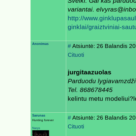
Sveiki. Gal kas parduod
variantai. elvyras@inbox
http://www.ginklupasauli
ginklai/graiztviniai-sau
Anonimas
#
Atsiuntė: 26 Balandis 2
Cituoti
jurgitaazuolas
Parduodu lygiavamzdžio
Tel. 868678445
kelintu metu modeliui?l
Sarunas
#
Atsiuntė: 26 Balandis 2
Hunting forever
Cituoti
Narys