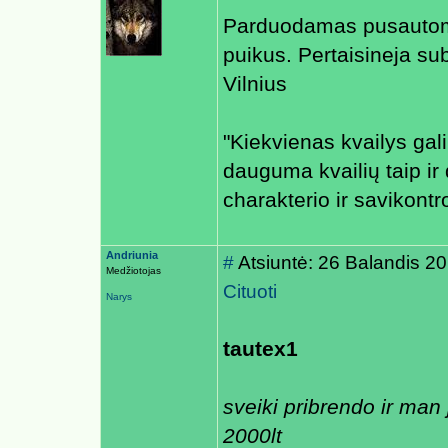
Parduodamas pusautomat
puikus. Pertaisineja su
Vilnius
"Kiekvienas kvailys gali 
dauguma kvailių taip ir d
charakterio ir savikontr
Andriunia
#
Atsiuntė: 26 Balandis 2
Medžiotojas
Cituoti
Narys
tautex1
sveiki pribrendo ir man 
2000lt