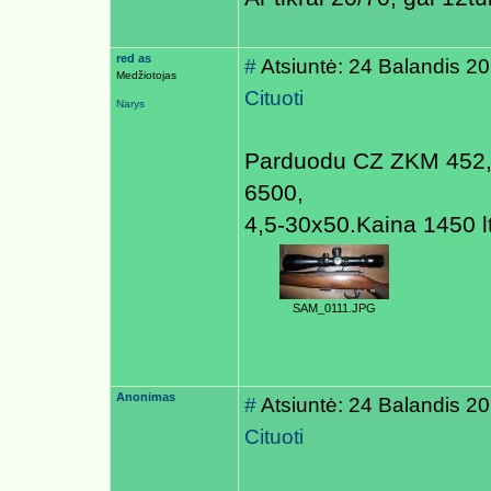
red as
#
Atsiuntė: 24 Balandis 2
Medžiotojas
Cituoti
Narys
Parduodu CZ ZKM 452,22
6500,
4,5-30x50.Kaina 1450 l
SAM_0111.JPG
Anonimas
#
Atsiuntė: 24 Balandis 2
Cituoti