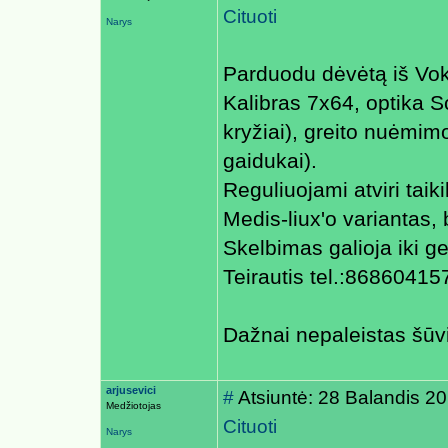
Cituoti
Narys
Parduodu dėvėtą iš Voki
Kalibras 7x64, optika S
kryžiai), greito nuėmimo
gaidukai).
Reguliuojami atviri taikik
Medis-liux'o variantas,
Skelbimas galioja iki g
Teirautis tel.:8686041
Dažnai nepaleistas šūvi
arjusevici
#
Atsiuntė: 28 Balandis 20
Medžiotojas
Cituoti
Narys