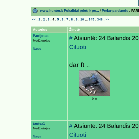
www.hunter.lt Pokalbiai prieš ir po...
/
Perku-parduodu
/
PAR
<<
.
1
.
2
.
3
.
4
.
5
.
6
.
7
.
8
.
9
.
10
...
345
.
346
.
>>
Autorius
Žinutė
Patrijotas
#
Atsiuntė: 24 Balandis 2
Medžiotojas
Cituoti
Narys
dar ft ..
brrr
tautex1
#
Atsiuntė: 24 Balandis 2
Medžiotojas
Cituoti
Narys