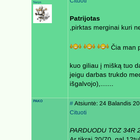
Cituoti
Narys
Patrijotas
,pirktas merginai kuri n
Čia man 
kuo giliau į mišką tuo da
jeigu darbas trukdo me
išgalvojo),.......
PAKO
#
Atsiuntė: 24 Balandis 2
Cituoti
PARDUODU TOZ 34R 2
Ar tikrai 20/70, gal 12tu