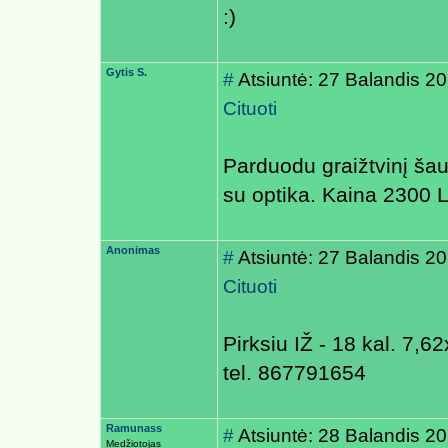
:)
Gytis S.
#
Atsiuntė: 27 Balandis 2
Cituoti
Parduodu graižtvinį 
su optika. Kaina 2300 L
Anonimas
#
Atsiuntė: 27 Balandis 2
Cituoti
Pirksiu IŽ - 18 kal. 7,6
tel. 867791654
Ramunass
#
Atsiuntė: 28 Balandis 2
Medžiotojas