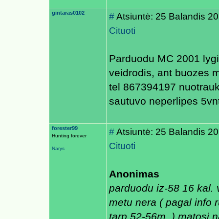
gintaras0102
#
Atsiuntė: 25 Balandis 2
Cituoti
Parduodu MC 2001 lygi
veidrodis, ant buozes m
tel 867394197 nuotrauko
sautuvo neperlipes 5vnt
forester99
#
Atsiuntė: 25 Balandis 2
Hunting forever
Cituoti
Narys
Anonimas
parduodu iz-58 16 kal.
metu nera ( pagal info 
tarp 52-56m. ) matosi 