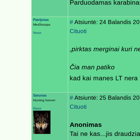
Parduodamas karabinas
Patrijotas
#
Atsiuntė: 24 Balandis 2
Medžiotojas
Cituoti
Narys
,pirktas merginai kuri n
Čia man patiko
kad kai manes LT nera 
Sarunas
#
Atsiuntė: 25 Balandis 2
Hunting forever
Cituoti
Narys
Anonimas
Tai ne kas...jis draudz