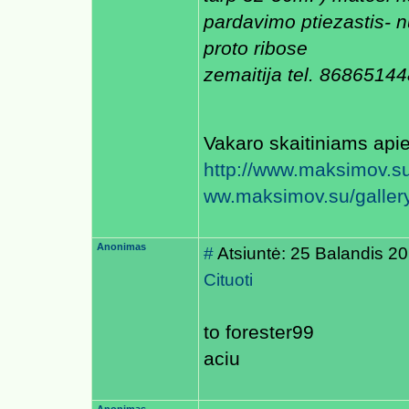
pardavimo ptiezastis- n
proto ribose
zemaitija tel. 8686514
Vakaro skaitiniams api
http://www.maksimov.s
ww.maksimov.su/galler
Anonimas
#
Atsiuntė: 25 Balandis 2
Cituoti
to forester99
aciu