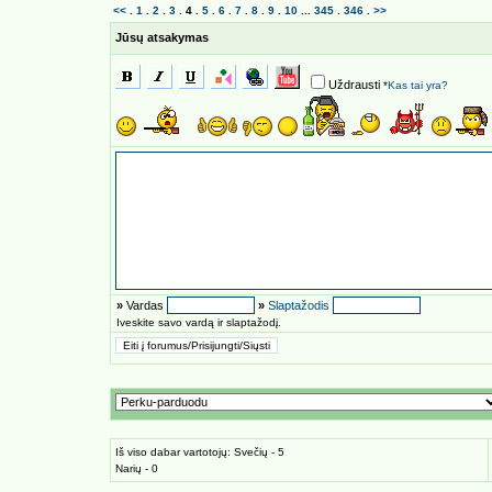
<<
.
1
.
2
.
3
.
4
.
5
.
6
.
7
.
8
.
9
.
10
...
345
.
346
.
>>
Jūsų atsakymas
Uždrausti
*
Kas tai yra?
»
Vardas
»
Slaptažodis
Iveskite savo vardą ir slaptažodį.
Iš viso dabar vartotojų: Svečių - 5
Narių - 0