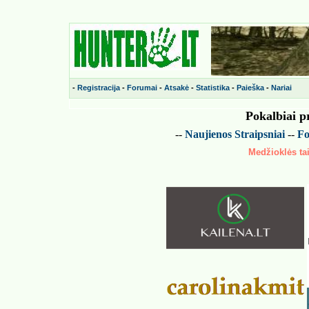
-
Registracija
-
Forumai
-
Atsakė
-
Statistika
-
Paieška
-
Nariai
Pokalbiai p
--
Naujienos
Straipsniai
--
Fo
Medžioklės tai