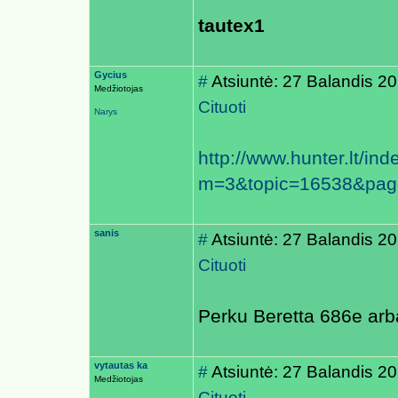
tautex1
Gycius
#
Atsiuntė: 27 Balandis 2
Medžiotojas
Cituoti
Narys
http://www.hunter.lt/in
m=3&topic=16538&pa
sanis
#
Atsiuntė: 27 Balandis 2
Cituoti
Perku Beretta 686e arb
vytautas ka
#
Atsiuntė: 27 Balandis 2
Medžiotojas
Cituoti