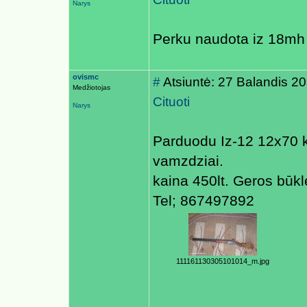
Narys
Perku naudota iz 18m
ovismc
#
Atsiuntė: 27 Balandis 2
Medžiotojas
Cituoti
Narys
Parduodu Iz-12 12x70 k
vamzdziai.
kaina 450lt. Geros būk
Tel; 867497892
111161130305101014_m.jpg