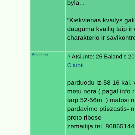
byla...
"Kiekvienas kvailys gali 
dauguma kvailių taip ir d
charakterio ir savikontr
Anonimas
#
Atsiuntė: 25 Balandis 2
Cituoti
parduodu iz-58 16 kal.
metu nera ( pagal info 
tarp 52-56m. ) matosi 
pardavimo ptiezastis- n
proto ribose
zemaitija tel. 8686514