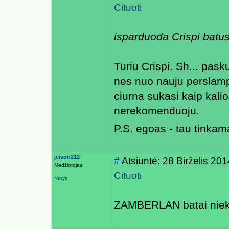
Cituoti
isparduoda Crispi batus.
Turiu Crispi. Sh... pas
nes nuo nauju perslampa
ciurna sukasi kaip kalio
nerekomenduoju.
P.S. egoas - tau tinka
jeison212
#
Atsiuntė: 28 Birželis 20
Medžiotojas
Cituoti
Narys
ZAMBERLAN batai nie