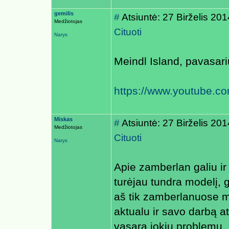
gemilis
#
Atsiuntė: 27 Birželis 20
Medžiotojas
Cituoti
Narys
Meindl Island, pavasari
https://www.youtube.
Miskas
#
Atsiuntė: 27 Birželis 20
Medžiotojas
Cituoti
Narys
Apie zamberlan galiu ir a
turėjau tundra modelį,
aš tik zamberlanuose ma
aktualu ir savo darbą at
vasarą jokių problemų .