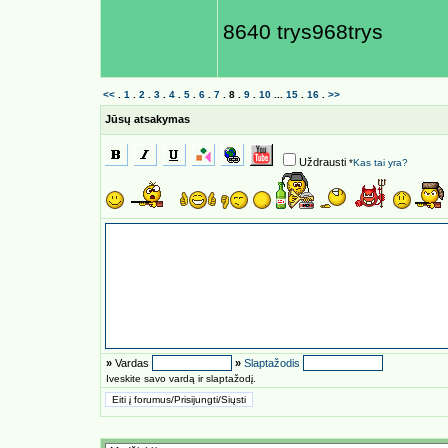
8640 trys968trys
<<
.
1
.
2
.
3
.
4
.
5
.
6
.
7
.
8
.
9
.
10
...
15
.
16
.
>>
Jūsų atsakymas
Uždrausti
*
Kas tai yra?
»
Vardas
»
Slaptažodis
Iveskite savo vardą ir slaptažodį.