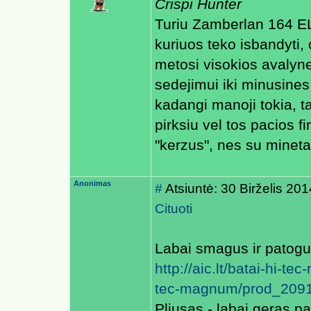
Crispi Hunter
Turiu Zamberlan 164 EL
kuriuos teko isbandyti,
metosi visokios avalyne
sedejimui iki minusines
kadangi manoji tokia, t
pirksiu vel tos pacios 
"kerzus", nes su mineta
Anonimas
#
Atsiuntė: 30 Birželis 20
Cituoti
Labai smagus ir patogus
http://aic.lt/batai-hi-te
tec-magnum/prod_2091
Pliusas - labai geras pad