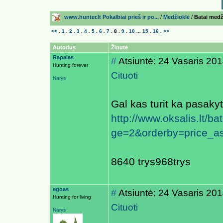
www.hunter.lt Pokalbiai prieš ir po...
/
Medžioklė
/
Batai medž
<<
.
1
.
2
.
3
.
4
.
5
.
6
.
7
.
8
.
9
.
10
...
15
.
16
.
>>
Autorius
Žinutė
Rapalas
#
Atsiuntė: 24 Vasaris 20
Hunting forever
Cituoti
Narys
Gal kas turit ka pasaky
http://www.oksalis.lt/
ge=2&orderby=price_a
8640 trys968trys
egoas
#
Atsiuntė: 24 Vasaris 20
Hunting for living
Cituoti
Narys