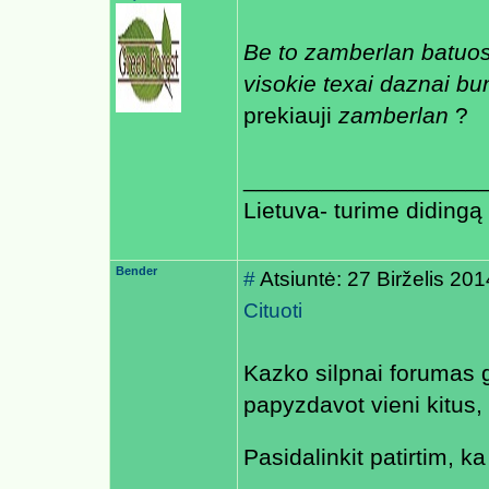
Be to zamberlan batuos
visokie texai daznai b
prekiauji
zamberlan
?
__________________
Lietuva- turime didingą p
Bender
#
Atsiuntė: 27 Birželis 20
Cituoti
Kazko silpnai forumas g
papyzdavot vieni kitus, o
Pasidalinkit patirtim, ka