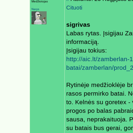
Medžiotojas
Cituoti
Narys
sigrivas
Labas rytas. Įsigijau Z
informaciją.
Įsigijau tokius:
http://aic.lt/zamberlan-
batai/zamberlan/prod_
Rytinėje medžioklėje b
rasos permirko batai. N
to. Kelnės su goretex - 
progos po balas pabraid
sausa, neprakaituoja. Pr
su batais bus gerai, gor