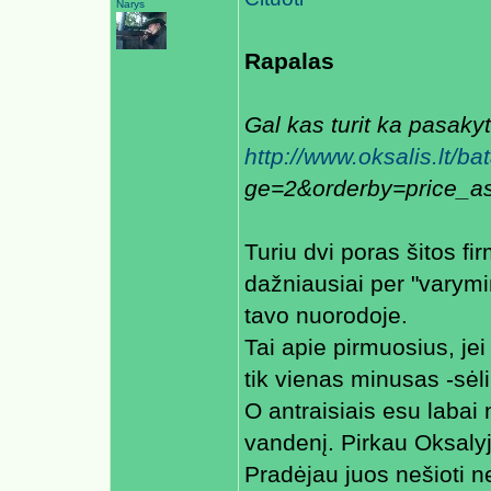
Narys
Rapalas
Gal kas turit ka pasaky
http://www.oksalis.lt/
ge=2&orderby=price_a
Turiu dvi poras šitos fir
dažniausiai per "varymin
tavo nuorodoje.
Tai apie pirmuosius, jei 
tik vienas minusas -sėl
O antraisiais esu labai 
vandenį. Pirkau Oksalyj
Pradėjau juos nešioti ne