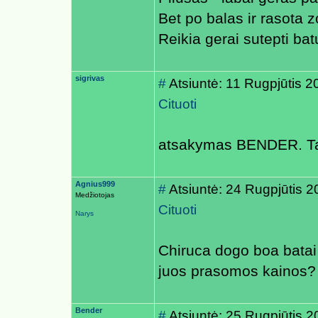
Bet po balas ir rasota z
Reikia gerai sutepti ba
sigrivas
#
Atsiuntė: 11 Rugpjūtis 2
Cituoti
atsakymas BENDER. Tavo 
Agnius999
#
Atsiuntė: 24 Rugpjūtis 
Medžiotojas
Cituoti
Narys
Chiruca dogo boa batai
juos prasomos kainos?
Bender
#
Atsiuntė: 25 Rugpjūtis 