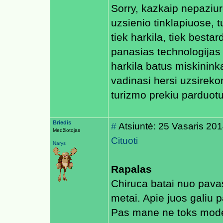
Sorry, kazkaip nepaziur
uzsienio tinklapiuose, 
tiek harkila, tiek besta
panasias technologijas
harkila batus miskinink
vadinasi hersi uzsireko
turizmo prekiu parduot
Briedis
#
Atsiuntė: 25 Vasaris 20
Medžiotojas
Cituoti
Narys
Rapalas
Chiruca batai nuo pavas
metai. Apie juos galiu p
Pas mane ne toks mode