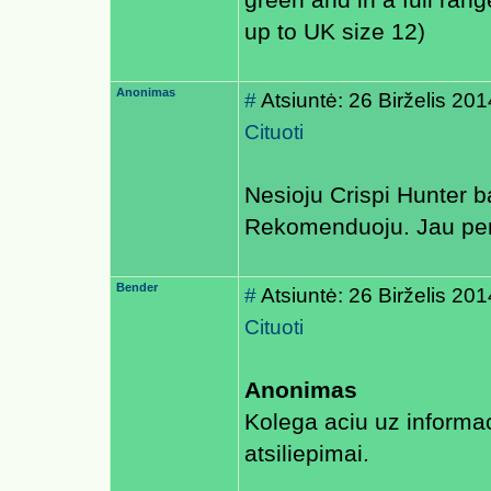
green and in a full rang
up to UK size 12)
Anonimas
#
Atsiuntė: 26 Birželis 20
Cituoti
Nesioju Crispi Hunter ba
Rekomenduoju. Jau penk
Bender
#
Atsiuntė: 26 Birželis 20
Cituoti
Anonimas
Kolega aciu uz informa
atsiliepimai.