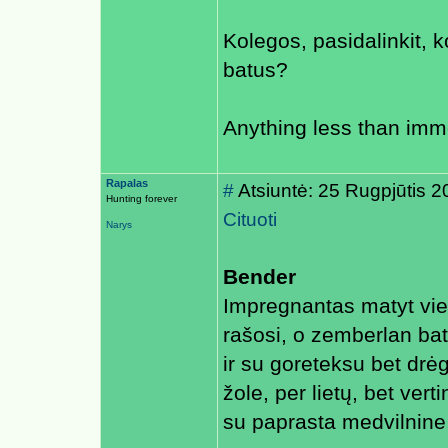
Kolegos, pasidalinkit, 
batus?
Anything less than immo
Rapalas
#
Atsiuntė: 25 Rugpjūtis 
Hunting forever
Cituoti
Narys
Bender
Impregnantas matyt vien
rašosi, o zemberlan bat
ir su goreteksu bet drėg
žole, per lietų, bet vert
su paprasta medvilnine