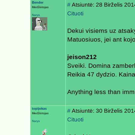
Bender
#
Atsiuntė: 28 Birželis 2
Medžiotojas
Cituoti
Narys
Dekui visiems uz atsak
Matuosiuos, jei ant kojo
jeison212
Sveiki. Domina zamberl
Reikia 47 dydzio. Kainas 
Anything less than immo
topijokas
#
Atsiuntė: 30 Birželis 20
Medžiotojas
Cituoti
Narys