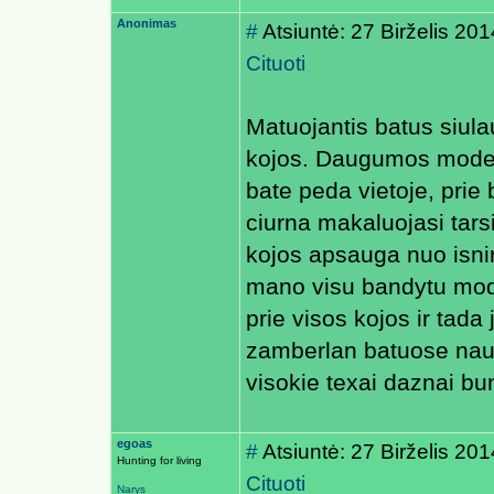
Anonimas
#
Atsiuntė: 27 Birželis 20
Cituoti
Matuojantis batus siulau
kojos. Daugumos modeliu
bate peda vietoje, prie
ciurna makaluojasi tars
kojos apsauga nuo isnir
mano visu bandytu mode
prie visos kojos ir tada 
zamberlan batuose nau
visokie texai daznai b
egoas
#
Atsiuntė: 27 Birželis 20
Hunting for living
Cituoti
Narys