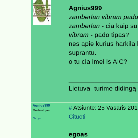
Agnius999
zamberlan vibram padu
zamberlan
- cia kaip s
vibram
- pado tipas?
nes apie kurius harkila 
suprantu.
o tu cia imei is AIC?
__________________
Lietuva- turime didingą p
Agnius999
#
Atsiuntė: 25 Vasaris 20
Medžiotojas
Cituoti
Narys
egoas