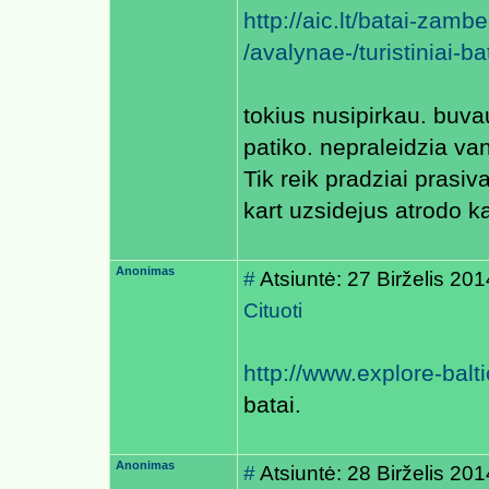
http://aic.lt/batai-zamb
/avalynae-/turistiniai-
tokius nusipirkau. buva
patiko. nepraleidzia va
Tik reik pradziai prasiv
kart uzsidejus atrodo k
Anonimas
#
Atsiuntė: 27 Birželis 20
Cituoti
http://www.explore-baltic
batai.
Anonimas
#
Atsiuntė: 28 Birželis 20