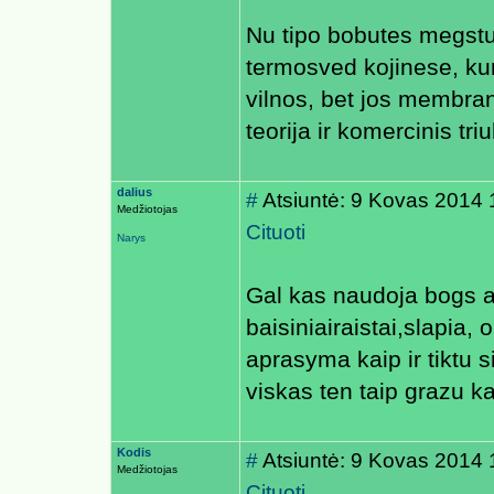
Nu tipo bobutes megstu 
termosved kojinese, kur
vilnos, bet jos membran
teorija ir komercinis tri
dalius
#
Atsiuntė: 9 Kovas 2014 
Medžiotojas
Cituoti
Narys
Gal kas naudoja bogs 
baisiniairaistai,slapia, 
aprasyma kaip ir tiktu 
viskas ten taip grazu 
Kodis
#
Atsiuntė: 9 Kovas 2014 
Medžiotojas
Cituoti