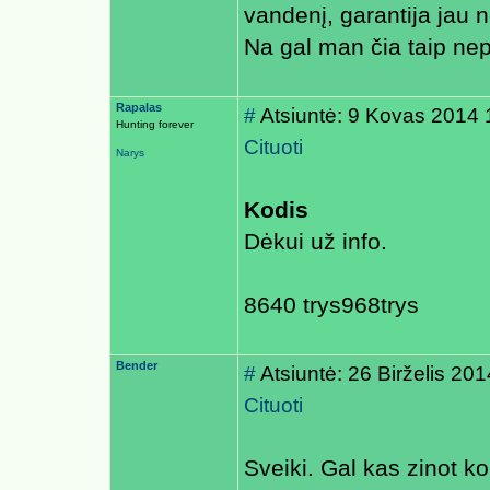
vandenį, garantija jau 
Na gal man čia taip nep
Rapalas
#
Atsiuntė: 9 Kovas 2014 
Hunting forever
Cituoti
Narys
Kodis
Dėkui už info.
8640 trys968trys
Bender
#
Atsiuntė: 26 Birželis 20
Cituoti
Sveiki. Gal kas zinot k