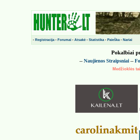
-
Registracija
-
Forumai
-
Atsakė
-
Statistika
-
Paieška
-
Nariai
Pokalbiai p
--
Naujienos
Straipsniai
--
Fo
Medžioklės tai