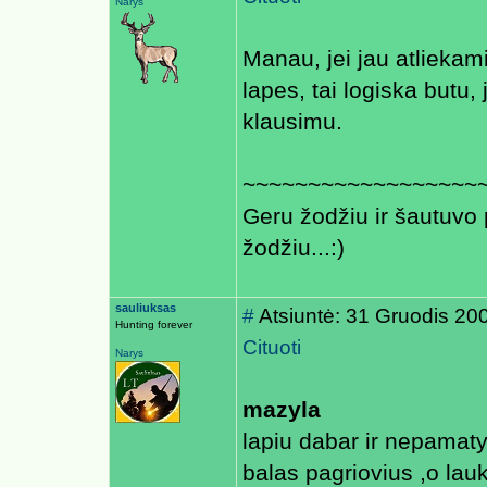
Narys
Manau, jei jau atliekami 
lapes, tai logiska butu, j
klausimu.
~~~~~~~~~~~~~~~~~~
Geru žodžiu ir šautuvo 
žodžiu...:)
sauliuksas
#
Atsiuntė: 31 Gruodis 20
Hunting forever
Cituoti
Narys
mazyla
lapiu dabar ir nepamatys
balas pagriovius ,o lau