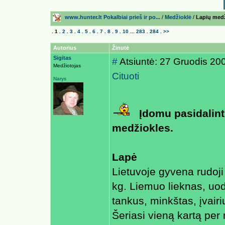
www.hunter.lt Pokalbiai prieš ir po...
/
Medžioklė
/
Lapių medž
.
1
.
2
.
3
.
4
.
5
.
6
.
7
.
8
.
9
.
10
...
283
.
284
.
>>
Autorius
Žinutė
Sigitas
#
Atsiuntė: 27 Gruodis 20
Medžiotojas
Cituoti
Narys
Įdomu pasidalinti
medžiokles.
Lapė
Lietuvoje gyvena rudoji 
kg. Liemuo lieknas, uod
tankus, minkštas, įvair
Šeriasi vieną kartą per