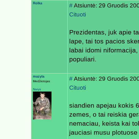
Rolka
#
Atsiuntė: 29 Gruodis 20
Cituoti
Prezidentas, juk apie t
lape, tai tos pacios ske
labai idomi niformacija
populiari.
mazyla
#
Atsiuntė: 29 Gruodis 20
Medžiotojas
Cituoti
Narys
siandien apejau kokis 6
zemes, o tai reiskia g
nemaciau, keista kai to
jauciasi musu plotuose