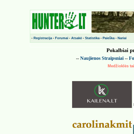
-
Registracija
-
Forumai
-
Atsakė
-
Statistika
-
Paieška
-
Nariai
Pokalbiai p
--
Naujienos
Straipsniai
--
Fo
Medžioklės tai