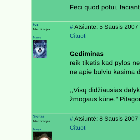
Feci quod potui, faciant
toz
#
Atsiuntė: 5 Sausis 2007
Medžiotojas
Cituoti
Narys
Gediminas
reik tiketis kad pylos n
ne apie bulviu kasima 
,,Visų didžiausias daly
žmogaus kūne." Pitago
Sigitas
#
Atsiuntė: 8 Sausis 2007
Medžiotojas
Cituoti
Narys