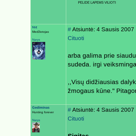
PELIDE LAPEMS VILIOTI
toz
#
Atsiuntė: 4 Sausis 2007
Medžiotojas
Cituoti
Narys
arba galima prie siaudu 
sudeda. irgi veiksming
,,Visų didžiausias daly
žmogaus kūne." Pitago
Gediminas
#
Atsiuntė: 4 Sausis 2007
Hunting forever
Cituoti
Narys