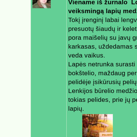
Viename iš žurnalo  
veiksmingą lapių medž
Tokį įrenginį labai leng
presuotų šiaudų ir kele
pora maišelių su javų g
karkasas, uždedamas stog
veda vaikus.
Lapės netrunka surasti 
bokštelio, maždaug per 
pelidėje įsikūrusių peli
Lenkijos būrelio medžiot
tokias pelides, prie jų
lapių.