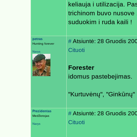
keliauja i utilizacija. P
trichinom buvo nusove 1
suduokim i ruda kaili !
petras
#
Atsiuntė: 28 Gruodis 20
Hunting forever
Cituoti
Narys
Forester
idomus pastebejimas.
"Kurtuvėnų", "Ginkūnų" m
Prezidentas
#
Atsiuntė: 28 Gruodis 20
Medžiotojas
Cituoti
Narys