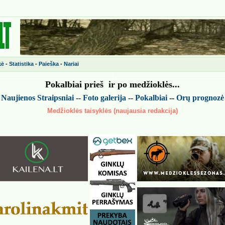
kė
-
Statistika
-
Paieška
-
Nariai
Pokalbiai prieš ir po medžiokl
ės
...
-
Naujienos
Straipsniai
--
Foto galerija
--
Pokalbiai
--
Or
ų
prognoz
ė
Medžioklės taisyklės (naujausia redakcija)