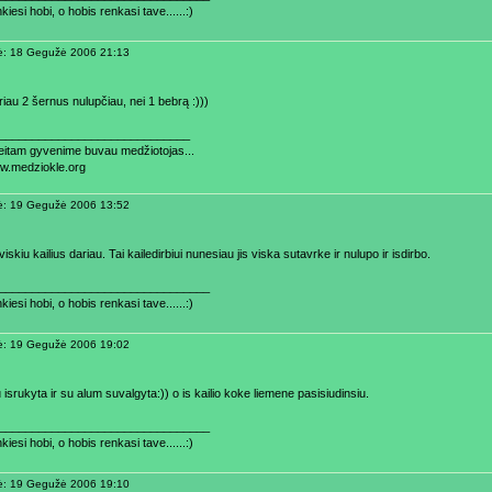
kiesi hobi, o hobis renkasi tave......:)
ė: 18 Gegužė 2006 21:13
riau 2 šernus nulupčiau, nei 1 bebrą :)))
_____________________________
aeitam gyvenime buvau medžiotojas...
ww.medziokle.org
ė: 19 Gegužė 2006 13:52
viskiu kailius dariau. Tai kailedirbiui nunesiau jis viska sutavrke ir nulupo ir isdirbo.
________________________________
kiesi hobi, o hobis renkasi tave......:)
ė: 19 Gegužė 2006 19:02
isrukyta ir su alum suvalgyta:)) o is kailio koke liemene pasisiudinsiu.
________________________________
kiesi hobi, o hobis renkasi tave......:)
ė: 19 Gegužė 2006 19:10