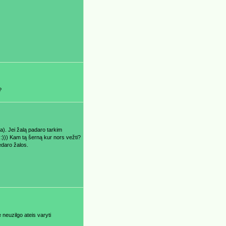
?
ška). Jei žalą padaro tarkim
 :))) Kam tą šerną kur nors vežti?
edaro žalos.
 neuzilgo ateis varyti