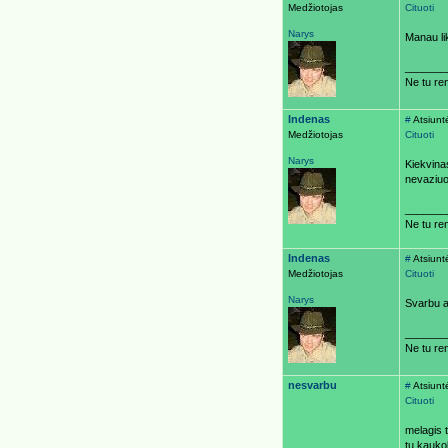
Medžiotojas
Cituoti
Narys
Manau lik
_______
Ne tu ren
Indenas
#
Atsiunt
Medžiotojas
Cituoti
Narys
Kiekvinas
nevaziuo
_______
Ne tu ren
Indenas
#
Atsiunt
Medžiotojas
Cituoti
Narys
Svarbu a
_______
Ne tu ren
nesvarbu
#
Atsiunt
Cituoti
melagis 
tu kaukol