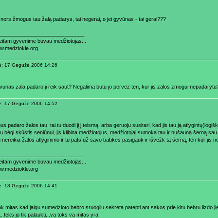
 nors žmogus tau žalą padarys, tai negerai, o jei gyvūnas - tai gerai???
_____________________________
aeitam gyvenime buvau medžiotojas...
ww.medziokle.org
ė: 17 Gegužė 2006 14:26
gyvunas zala padaro ji reik saut? Negalima butu jo pervez ten, kur jis zalos zmogui nepadarytu
ė: 17 Gegužė 2006 14:52
s padaro žalos tau, tai tu duodi jį į teismą, arba geruoju susitari, kad jis tau ją atlygintų(logi
tu bėgi skūstis seniūnui, jis klibina medžiotojus, medžiotojai sumoka tau ir nušauna šerną sau
 nereikia žalos atlyginimo ir tu pats už savo babkes pasigauk ir išvežk tą šerną, ten kur jis n
_____________________________
aeitam gyvenime buvau medžiotojas...
ww.medziokle.org
ė: 18 Gegužė 2006 14:41
k mitas kad jaigu sumedzioto bebro sruogliu sekreta patepti ant sakos prie kitu bebru lizdo jie
i...teks jo tik palaukti...va toks va mitas yra