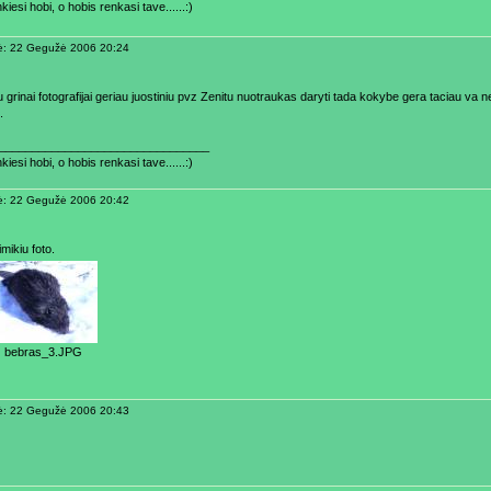
kiesi hobi, o hobis renkasi tave......:)
ė: 22 Gegužė 2006 20:24
u grinai fotografijai geriau juostiniu pvz Zenitu nuotraukas daryti tada kokybe gera taciau va 
.
________________________________
kiesi hobi, o hobis renkasi tave......:)
ė: 22 Gegužė 2006 20:42
imikiu foto.
bebras_3.JPG
ė: 22 Gegužė 2006 20:43