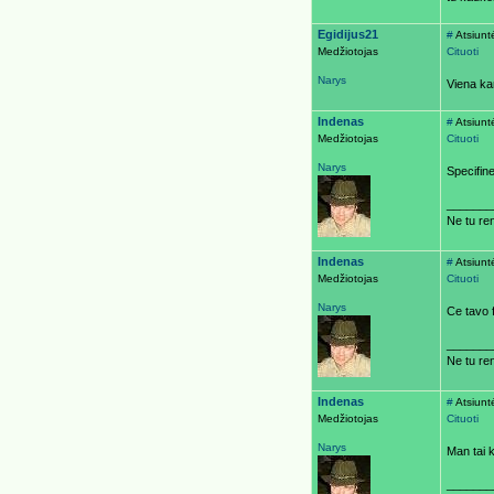
Egidijus21
#
Atsiunt
Medžiotojas
Cituoti
Narys
Viena kar
Indenas
#
Atsiunt
Medžiotojas
Cituoti
Narys
Specifine
_______
Ne tu ren
Indenas
#
Atsiunt
Medžiotojas
Cituoti
Narys
Ce tavo 
_______
Ne tu ren
Indenas
#
Atsiunt
Medžiotojas
Cituoti
Narys
Man tai 
_______