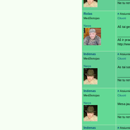
Ne tu ren
Rolas
#
Atsiunt
Medžiotojas
Cituoti
Narys
Aš tai ge
_______
Aš ir pr
http://w
Indenas
#
Atsiunt
Medžiotojas
Cituoti
Narys
As tai sa
_______
Ne tu ren
Indenas
#
Atsiunt
Medžiotojas
Cituoti
Narys
Mesa jau 
_______
Ne tu ren
Indenas
#
Atsiunt