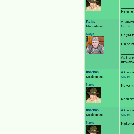
_______
Ne tu ren
Rolas
#
Atsiunt
Medžiotojas
Cituoti
Narys
Ce yra t
Čia ne m
_______
Aš ir pr
http://w
Indenas
#
Atsiunt
Medžiotojas
Cituoti
Narys
Nu va ma
_______
Ne tu ren
Indenas
#
Atsiunt
Medžiotojas
Cituoti
Narys
Nieko ten
_______