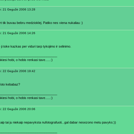
ė: 21 Gegužė 2006 13:28
t tik buvau bebru medzioklej. Patiko nes viena nukaliau :)
ė: 21 Gegužė 2006 14:26
 ji toke kazkas per viduri tarp tykojimo ir selinimo.
________________________________
kiesi hobi, o hobis renkasi tave......:)
ė: 22 Gegužė 2006 19:42
foto kebabaz?
________________________________
kiesi hobi, o hobis renkasi tave......:)
ė: 22 Gegužė 2006 20:06
kaip tai ju niekaip nepavyksta nufotografuoti...gal dabar nesezono metu pavyks:))
________________________________