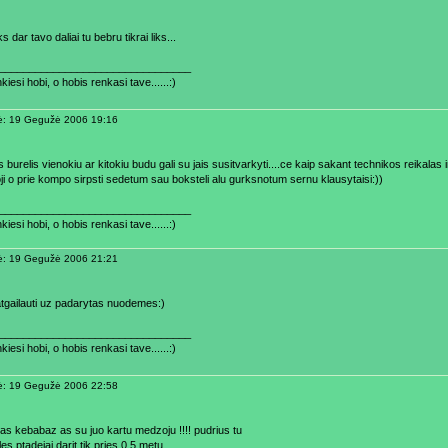
s dar tavo daliai tu bebru tikrai liks...
________________________________
kiesi hobi, o hobis renkasi tave......:)
ė: 19 Gegužė 2006 19:16
 burelis vienokiu ar kitokiu budu gali su jais susitvarkyti....ce kaip sakant technikos reikalas i
ji o prie kompo sirpsti sedetum sau boksteli alu gurksnotum sernu klausytaisi:))
________________________________
kiesi hobi, o hobis renkasi tave......:)
ė: 19 Gegužė 2006 21:21
tgailauti uz padarytas nuodemes:)
________________________________
kiesi hobi, o hobis renkasi tave......:)
ė: 19 Gegužė 2006 22:58
tas kebabaz as su juo kartu medzoju !!!! pudrius tu
es ptadejai darit tik pries 0.5 metu