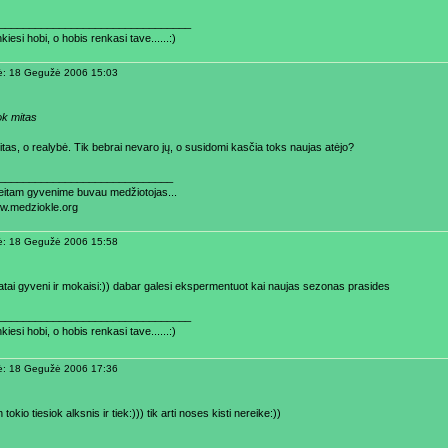
________________________________
kiesi hobi, o hobis renkasi tave......:)
ė: 18 Gegužė 2006 15:03
ok mitas
itas, o realybė. Tik bebrai nevaro jų, o susidomi kasčia toks naujas atėjo?
_____________________________
aeitam gyvenime buvau medžiotojas...
ww.medziokle.org
ė: 18 Gegužė 2006 15:58
tai gyveni ir mokaisi:)) dabar galesi ekspermentuot kai naujas sezonas prasides
________________________________
kiesi hobi, o hobis renkasi tave......:)
ė: 18 Gegužė 2006 17:36
 tokio tiesiok alksnis ir tiek:))) tik arti noses kisti nereike:))
________________________________