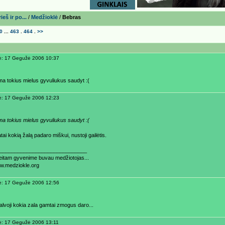
eš ir po...
/
Medžioklė
/
Bebras
0
...
463
.
464
.
>>
ė: 17 Gegužė 2006 10:37
ima tokius mielus gyvuliukus saudyt :(
ė: 17 Gegužė 2006 12:23
ima tokius mielus gyvuliukus saudyt :(
ai kokią žalą padaro miškui, nustoji gailėtis.
_____________________________
aeitam gyvenime buvau medžiotojas...
ww.medziokle.org
ė: 17 Gegužė 2006 12:56
alvoji kokia zala gamtai zmogus daro...
ė: 17 Gegužė 2006 13:11