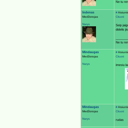
Ne tu ren
Indenas
#
Atsiunt
Medžiotojas
Cituoti
Narys
Seip jaig
didelis jis
_______
Ne tu ren
Mindaugas
#
Atsiunt
Medžiotojas
Cituoti
Narys
imesiu la
Mindaugas
#
Atsiunt
Medžiotojas
Cituoti
Narys
rudas