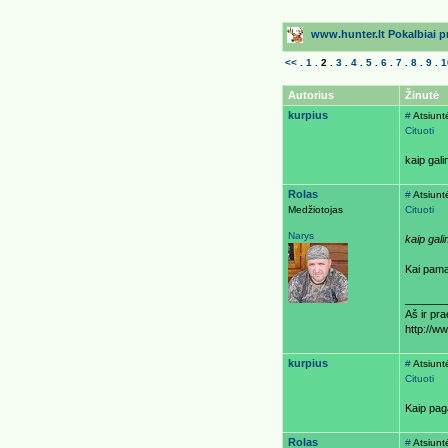
www.hunter.lt Pokalbiai pri
<<
.
1
.
2
.
3
.
4
.
5
.
6
.
7
.
8
.
9
.
1
Autorius
Žinutė
kurpius
#
Atsiunt
Cituoti
kaip gal
Rolas
#
Atsiunt
Medžiotojas
Cituoti
Narys
kaip gal
Kai pamat
_______
Aš ir pr
http://w
kurpius
#
Atsiunt
Cituoti
Kaip pag
Rolas
#
Atsiunt