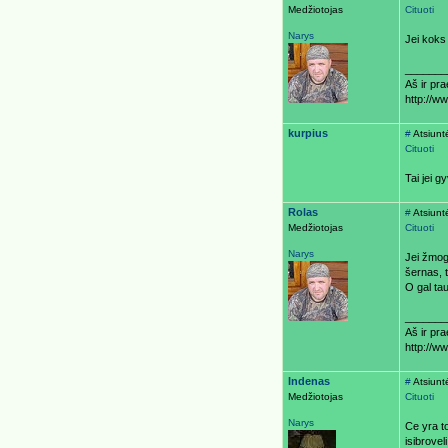
Medžiotojas
Cituoti
Narys
Jei koks
_______
Aš ir pr
http://w
kurpius
#
Atsiunt
Cituoti
Tai jei 
Rolas
#
Atsiunt
Medžiotojas
Cituoti
Narys
Jei žmogu
šernas, 
O gal tau
_______
Aš ir pr
http://w
Indenas
#
Atsiunt
Medžiotojas
Cituoti
Narys
Ce yra to
isibrovel