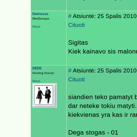
Dainiuzas
#
Atsiuntė: 25 Spalis 2010
Medžiotojas
Cituoti
Narys
Sigitas
Kiek kainavo sis malo
DEDE
#
Atsiuntė: 25 Spalis 2010
Hunting forever
Cituoti
Narys
siandien teko pamatyt br
dar neteke tokiu matyti
kiekvienas yra kas ir ra
Dega stogas - 01