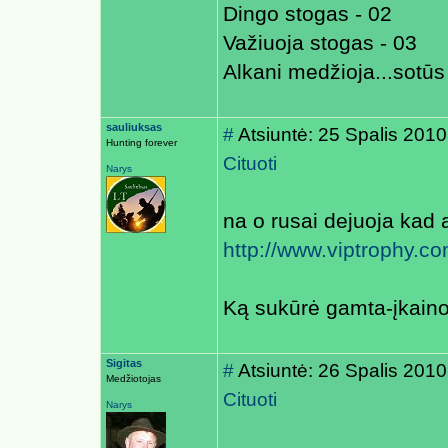
Dingo stogas - 02
Važiuoja stogas - 03
Alkani medžioja...sotūs
sauliuksas
#
Atsiuntė: 25 Spalis 2010
Hunting forever
Cituoti
Narys
na o rusai dejuoja kad
http://www.viptrophy.co
Ką sukūrė gamta-įkain
Sigitas
#
Atsiuntė: 26 Spalis 2010
Medžiotojas
Cituoti
Narys