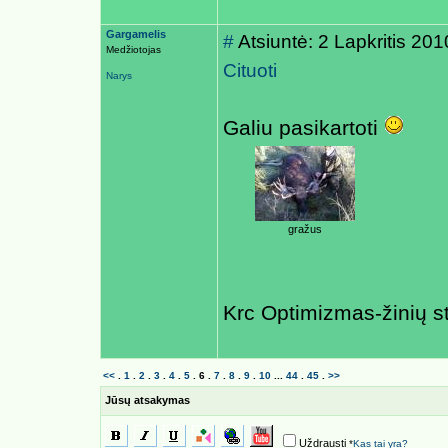
Gargamelis
#
Atsiuntė: 2 Lapkritis 20
Medžiotojas
Cituoti
Narys
Galiu pasikartoti
gražus
Krc Optimizmas-žinių s
<<
.
1
.
2
.
3
.
4
.
5
.
6
.
7
.
8
.
9
.
10
...
44
.
45
.
>>
Jūsų atsakymas
Uždrausti
*
Kas tai yra?