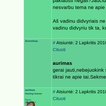
paklausti negali?Jauci
nesvarbu tema ne apie 
Aš vadinu didvyriais ne
vadinu didvyriu tik ta, 
Anonimas
#
Atsiuntė: 2 Lapkritis 20
Cituoti
aurimas
gerai jauti,nebejuokink 
tikrai ne apie tai.Sekme
aurimas
#
Atsiuntė: 2 Lapkritis 20
Hunting forever
Cituoti
Narys