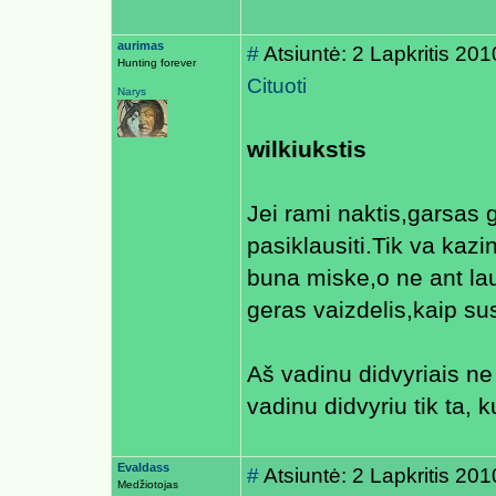
aurimas
#
Atsiuntė: 2 Lapkritis 20
Hunting forever
Cituoti
Narys
wilkiukstis
Jei rami naktis,garsas g
pasiklausiti.Tik va kaz
buna miske,o ne ant lau
geras vaizdelis,kaip s
Aš vadinu didvyriais ne
vadinu didvyriu tik ta, 
Evaldass
#
Atsiuntė: 2 Lapkritis 20
Medžiotojas