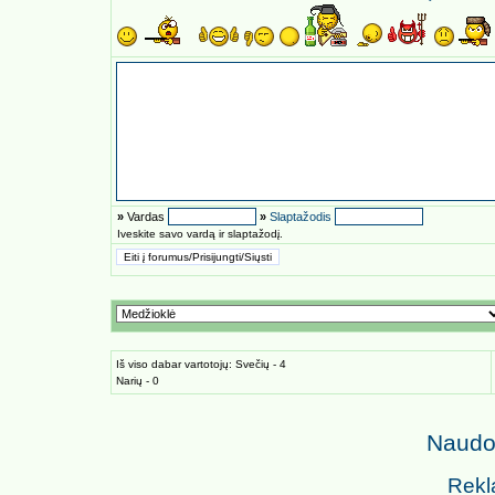
»
Vardas
»
Slaptažodis
Iveskite savo vardą ir slaptažodį.
Iš viso dabar vartotojų: Svečių - 4
Narių - 0
Naudoj
Rekl