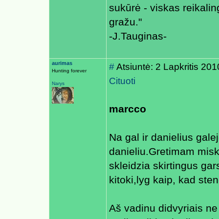
sukūrė - viskas reikaling
gražu."
-J.Tauginas-
aurimas
#
Atsiuntė: 2 Lapkritis 20
Hunting forever
Cituoti
Narys
marcco
Na gal ir danielius gale
danieliu.Gretimam misk
skleidzia skirtingus gar
kitoki,lyg kaip, kad ste
Aš vadinu didvyriais ne