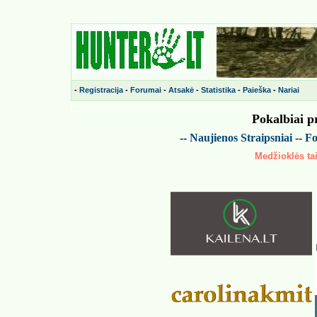
-
Registracija
-
Forumai
-
Atsakė
-
Statistika
-
Paieška
-
Nariai
Pokalbiai p
--
Naujienos
Straipsniai
--
Fo
Medžioklės tai