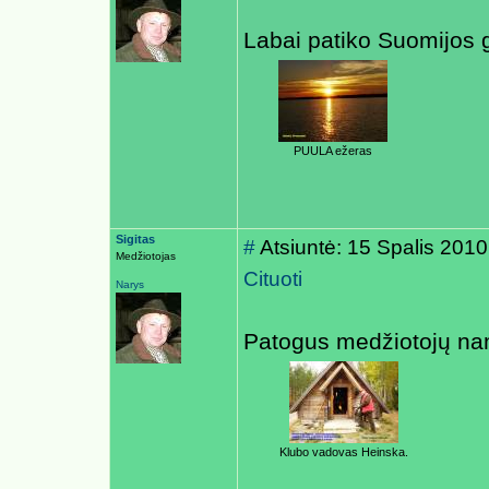
Labai patiko Suomijos g
PUULA ežeras
Sigitas
#
Atsiuntė: 15 Spalis 2010
Medžiotojas
Cituoti
Narys
Patogus medžiotojų name
Klubo vadovas Heinska.