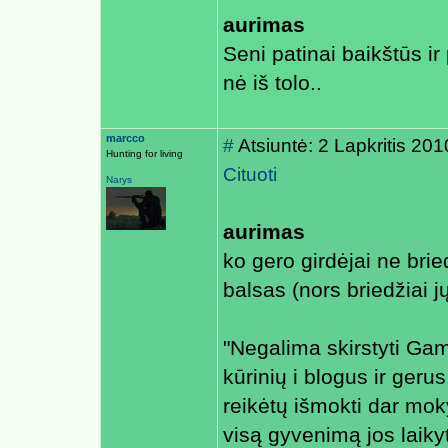
aurimas
Seni patinai baikštūs ir 
nė iš tolo..
marcco
#
Atsiuntė: 2 Lapkritis 20
Hunting for living
Cituoti
Narys
aurimas
ko gero girdėjai ne bried
balsas (nors briedžiai j
"Negalima skirstyti Ga
kūrinių i blogus ir gerus
reikėtų išmokti dar mok
visą gyvenimą jos laiky