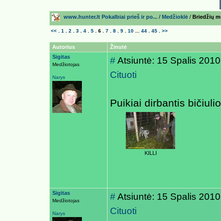
www.hunter.lt Pokalbiai prieš ir po...
/
Medžioklė
/
Briedžių m
<<
.
1
.
2
.
3
.
4
.
5
.
6
.
7
.
8
.
9
.
10
...
44
.
45
.
>>
Autorius
Žinutė
Sigitas
#
Atsiuntė: 15 Spalis 2010
Medžiotojas
Cituoti
Narys
Puikiai dirbantis bičiul
KILLI
Sigitas
#
Atsiuntė: 15 Spalis 2010
Medžiotojas
Cituoti
Narys