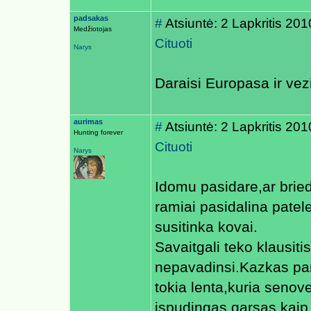
padsakas
#
Atsiuntė: 2 Lapkritis 20
Medžiotojas
Cituoti
Narys
Daraisi Europasa ir vez
aurimas
#
Atsiuntė: 2 Lapkritis 20
Hunting forever
Cituoti
Narys
Idomu pasidare,ar briedz
ramiai pasidalina patele
susitinka kovai.
Savaitgali teko klausitis
nepavadinsi.Kazkas pan
tokia lenta,kuria senov
ispudingas garsas kaip,