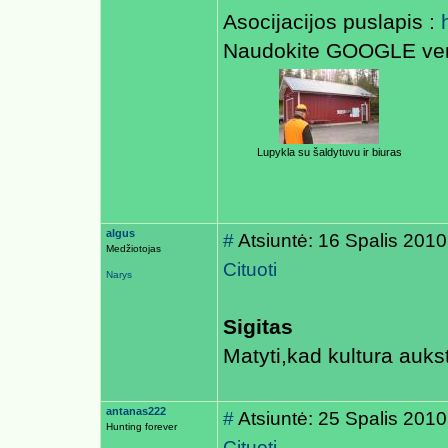
Asocijacijos puslapis :
Naudokite GOOGLE ver
Lupykla su šaldytuvu ir biuras
algus
#
Atsiuntė: 16 Spalis 2010
Medžiotojas
Cituoti
Narys
Sigitas
Matyti,kad kultura auks
antanas222
#
Atsiuntė: 25 Spalis 2010
Hunting forever
Cituoti