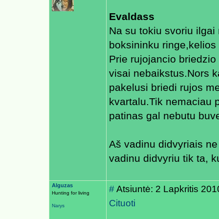
Evaldass
Na su tokiu svoriu ilgai
boksininku ringe,kelios
Prie rujojancio briedzio
visai nebaikstus.Nors 
pakelusi briedi rujos m
kvartalu.Tik nemaciau p
patinas gal nebutu buve
Aš vadinu didvyriais ne
vadinu didvyriu tik ta, 
Alguzas
#
Atsiuntė: 2 Lapkritis 20
Hunting for living
Cituoti
Narys