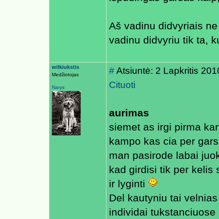
Aš vadinu didvyriais ne
vadinu didvyriu tik ta, 
wilkiukstis
#
Atsiuntė: 2 Lapkritis 20
Medžiotojas
Cituoti
Narys
aurimas
siemet as irgi pirma kar
kampo kas cia per gars
man pasirode labai juo
kad girdisi tik per keli
ir lyginti
Del kautyniu tai velnia
individai tukstanciuose