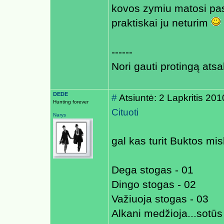
kovos zymiu matosi pas 
praktiskai ju neturim
------
Nori gauti protingą atsa
DEDE
#
Atsiuntė: 2 Lapkritis 20
Hunting forever
Cituoti
Narys
gal kas turit Buktos m
Dega stogas - 01
Dingo stogas - 02
Važiuoja stogas - 03
Alkani medžioja...sotūs