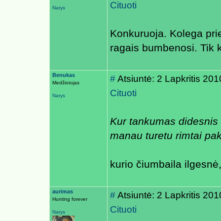
Cituoti
Narys
Konkuruoja. Kolega pri
ragais bumbenosi. Tik k
Benukas
#
Atsiuntė: 2 Lapkritis 20
Medžiotojas
Cituoti
Narys
Kur tankumas didesnis n
manau turetu rimtai pa
kurio čiumbaila ilgesnė,
aurimas
#
Atsiuntė: 2 Lapkritis 20
Hunting forever
Cituoti
Narys