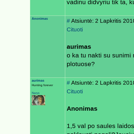
vadinu didvyriu tik ta, 
Anonimas
#
Atsiuntė: 2 Lapkritis 20
Cituoti
aurimas
o ka tu nakti su sunimi
plotuose?
aurimas
#
Atsiuntė: 2 Lapkritis 20
Hunting forever
Cituoti
Narys
Anonimas
1,5 val po saules laido