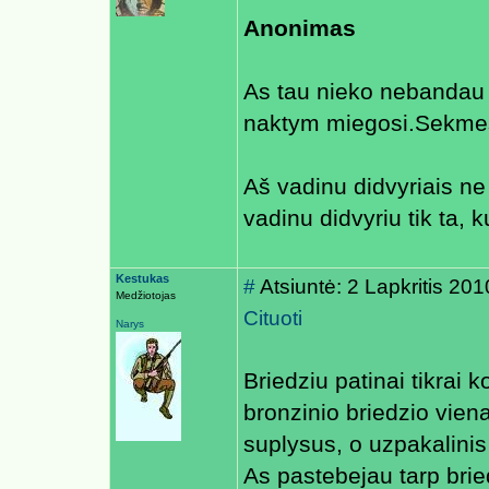
Anonimas
As tau nieko nebandau 
naktym miegosi.Sekmes 
Aš vadinu didvyriais ne
vadinu didvyriu tik ta, 
Kestukas
#
Atsiuntė: 2 Lapkritis 20
Medžiotojas
Cituoti
Narys
Briedziu patinai tikrai
bronzinio briedzio vien
suplysus, o uzpakalini
As pastebejau tarp brie