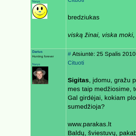
Narys
bredziukas
viską žinai, viska moki, 
Darius
#
Atsiuntė: 25 Spalis 2010
Hunting forever
Cituoti
Narys
Sigitas
, įdomu, gražu 
mes taip medžiosime, 
Gal girdėjai, kokiam plo
sumedžioja?
www.parakas.lt
Baldų, šviestuvų, paka