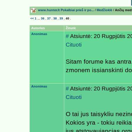
www.hunter.lt Pokalbiai prieš ir po...
/
Medžioklė
/
Ančių medž
<<
1
...
36
.
37
.
38
.
39
.
40
.
Autorius
Žinutė
Anonimas
#
Atsiuntė: 20 Rugpjūtis 
Cituoti
Sitam forume kas antra
zmonem issianskinti d
Anonimas
#
Atsiuntė: 20 Rugpjūtis 
Cituoti
O tai jus taisykliu nezin
Kokios yra - tokiu reikia
jus atstovaujancias org