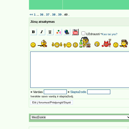
<<
1
...
36
.
37
.
38
.
39
.
40
.
Jūsų atsakymas
Uždrausti
*
Kas tai yra?
»
Vardas
»
Slaptažodis
Iveskite savo vardą ir slaptažodį.