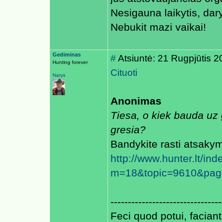
Nesigauna laikytis, dary
Nebukit mazi vaikai!
Gediminas
#
Atsiuntė: 21 Rugpjūtis 
Hunting forever
Cituoti
Narys
Anonimas
Tiesa, o kiek bauda uz
gresia?
Bandykite rasti atsaky
http://www.hunter.lt/in
m=18&topic=9610&pag
--------------------------------
Feci quod potui, faciant