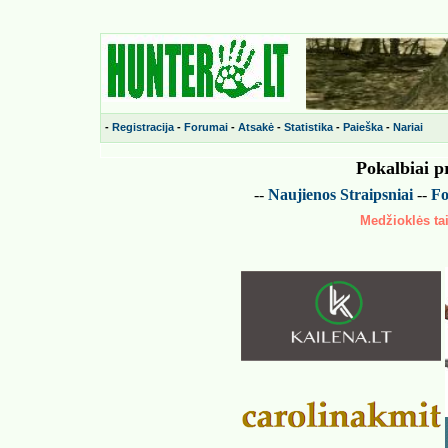
-
Registracija
-
Forumai
-
Atsakė
-
Statistika
-
Paieška
-
Nariai
Pokalbiai p
--
Naujienos
Straipsniai
--
Fo
Medžioklės tai