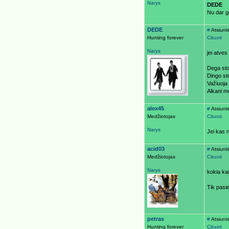
Narys
DEDE
Nu dar ge
DEDE
#
Atsiunt
Hunting forever
Cituoti
Narys
jei atves
Dega sto
Dingo st
Važiuoja
Alkani m
alex45
#
Atsiunt
Medžiotojas
Cituoti
Narys
Jei kas n
acid03
#
Atsiunt
Medžiotojas
Cituoti
Narys
kokia ka
Tik pasi
petras
#
Atsiunt
Hunting forever
Cituoti