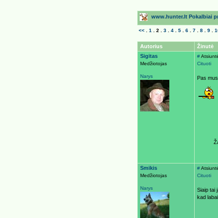
www.hunter.lt Pokalbiai pri
<<
.
1
.
2
.
3
.
4
.
5
.
6
.
7
.
8
.
9
.
1
Autorius
Žinutė
Sigitas
#
Atsiunt
Medžiotojas
Cituoti
Narys
Pas mus 
Ž
Smikis
#
Atsiunt
Medžiotojas
Cituoti
Narys
Siaip tai
kad labai