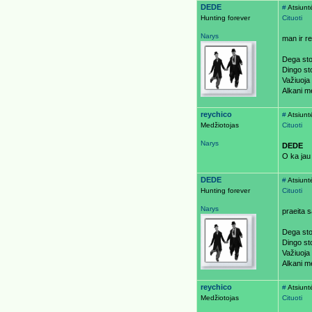
DEDE
#
Atsiunt
Hunting forever
Cituoti
Narys
man ir re
Dega sto
Dingo st
Važiuoja
Alkani m
reychico
#
Atsiunt
Medžiotojas
Cituoti
Narys
DEDE
O ka jau
DEDE
#
Atsiunt
Hunting forever
Cituoti
Narys
praeita s
Dega sto
Dingo st
Važiuoja
Alkani m
reychico
#
Atsiunt
Medžiotojas
Cituoti