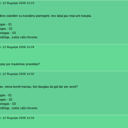
ė: 12 Rugsėjis 2008 14:15
ikes siandien su karabinu pameginti, nes labai jau retai arti nutupia.
gas - 01
ogas - 02
 stogas - 03
edžioja...sotūs rašo forume.
ė: 12 Rugsėjis 2008 14:29
 pas jus traukimas prasidejo?
ė: 12 Rugsėjis 2008 14:32
av. viena bureli maciau, bet daugiau tai gal dar per ansti?
gas - 01
ogas - 02
 stogas - 03
edžioja...sotūs rašo forume.
ė: 12 Rugsėjis 2008 14:34