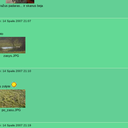
ažus padaras... ir skanus beja
ė: 14 Spalis 2007 21:07
oto
zasys.JPG
ė: 14 Spalis 2007 21:10
s zolyte
po_zasu.JPG
ė: 14 Spalis 2007 21:19