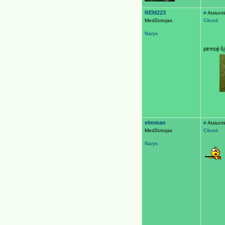
REM223
#
Atsiunt
Medžiotojas
Cituoti
Narys
pirmoji šį
elmman
#
Atsiunt
Medžiotojas
Cituoti
Narys