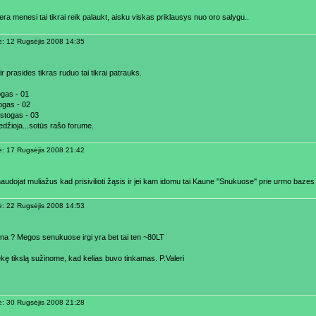
ra menesi tai tikrai reik palaukt, aisku viskas priklausys nuo oro salygu..
ė: 12 Rugsėjis 2008 14:35
 ir prasides tikras ruduo tai tikrai patrauks.
gas - 01
ogas - 02
 stogas - 03
edžioja...sotūs rašo forume.
ė: 17 Rugsėjis 2008 21:42
audojat muliažus kad prisivilioti žąsis ir jei kam idomu tai Kaune ''Snukuose'' prie urmo bazes
ė: 22 Rugsėjis 2008 14:53
ina ? Megos senukuose irgi yra bet tai ten ~80LT
ekę tikslą sužinome, kad kelias buvo tinkamas. P.Valeri
ė: 30 Rugsėjis 2008 21:28