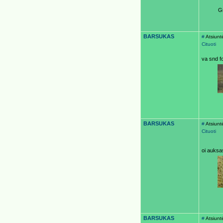
Gr
BARSUKAS
#
Atsiunt
Cituoti
va snd f
BARSUKAS
#
Atsiunt
Cituoti
oi auksa
BARSUKAS
#
Atsiunt