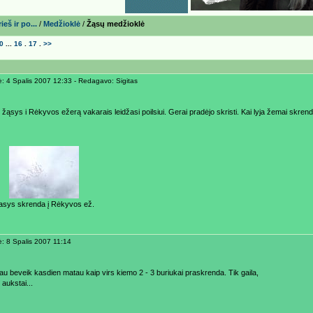
eš ir po...
/
Medžioklė
/
Žąsų medžioklė
0
...
16
.
17
.
>>
ė: 4 Spalis 2007 12:33 - Redagavo: Sigitas
žąsys i Rėkyvos ežerą vakarais leidžasi poilsiui. Gerai pradėjo skristi. Kai lyja žemai skren
asys skrenda į Rėkyvos ež.
ė: 8 Spalis 2007 11:14
 jau beveik kasdien matau kaip virs kiemo 2 - 3 buriukai praskrenda. Tik gaila,
 aukstai...