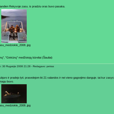
andien Rekyvoje zasu. is pradziu oras buvo pasaka.
asu_medziokle_2008..jpg
ų", "Ginkūnų" medžiotojų būreliai (Šiauliai)
ė: 30 Rugsėjis 2008 21:28 - Redagavo: petras
ubjuro ir pradejo lyti. prasedejom iki 21 valandos ir nei vieno gagsejimo danguje. tai kur za
smagu buvo.
asu_medziokle_2008..jpg