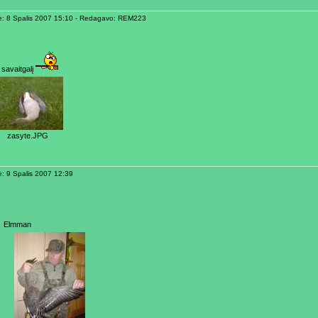
ė: 8 Spalis 2007 15:10 - Redagavo: REM223
 savaitgalį
zasyte.JPG
ė: 9 Spalis 2007 12:39
Elmman