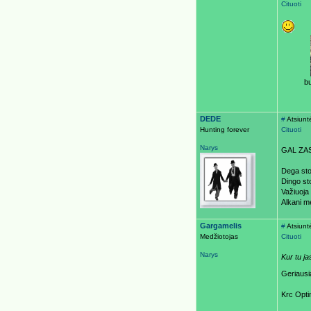
Cituoti
bu
DEDE
#
Atsiunt
Hunting forever
Cituoti
Narys
GAL ZAS
Dega sto
Dingo st
Važiuoja
Alkani m
Gargamelis
#
Atsiunt
Medžiotojas
Cituoti
Narys
Kur tu ja
Geriausi
Krc Opti