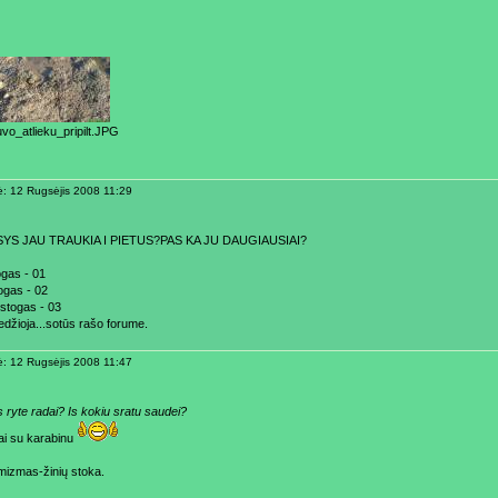
vo_atlieku_pripilt.JPG
ė: 12 Rugsėjis 2008 11:29
YS JAU TRAUKIA I PIETUS?PAS KA JU DAUGIAUSIAI?
gas - 01
ogas - 02
 stogas - 03
edžioja...sotūs rašo forume.
ė: 12 Rugsėjis 2008 11:47
s ryte radai? Is kokiu sratu saudei?
ai su karabinu
mizmas-žinių stoka.