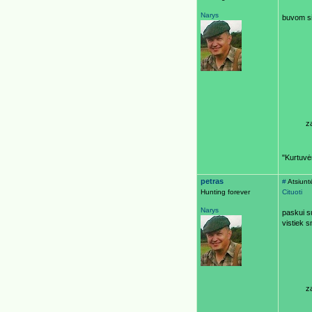
Narys
buvom si
z
"Kurtuvėn
petras
#
Atsiunt
Hunting forever
Cituoti
Narys
paskui s
vistiek 
z