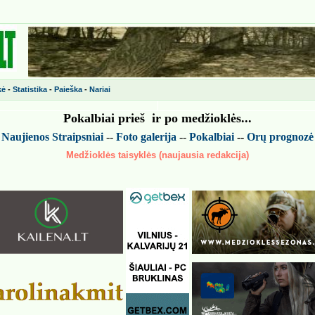
kė
-
Statistika
-
Paieška
-
Nariai
Pokalbiai prieš ir po medžiokl
ės
...
-
Naujienos
Straipsniai
--
Foto galerija
--
Pokalbiai
--
Or
ų
prognoz
ė
Medžioklės taisyklės (naujausia redakcija)