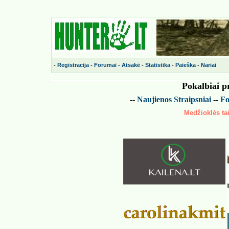
-
Registracija
-
Forumai
-
Atsakė
-
Statistika
-
Paieška
-
Nariai
Pokalbiai p
--
Naujienos
Straipsniai
--
Fo
Medžioklės tai