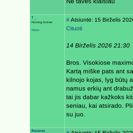
Ne taves klaisiau
T__
#
Atsiuntė: 15 Birželis 20
Hunting forever
Cituoti
Narys
14 Birželis 2026 21:30
Bros. Visokiose maximos
Kartą miške pats ant sa
kilnojo kojas, lyg būtų an
namus erkių ant drabuž
tai jis dabar kažkoks k
seniau, kai atsirado. Pl
su juo.
Bananas
#
Atsiuntė: 15 Birželis 20