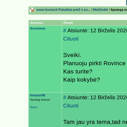
www.hunter.lt Pokalbiai prieš ir po...
/
Medžioklė
/
Apranga nu
Autorius
Žinutė
Anonimas
#
Atsiuntė: 12 Birželis 20
Cituoti
Sveiki.
Planuoju pirkti Rovinc
Kas turite?
Kaip kokybė?
forester99
#
Atsiuntė: 12 Birželis 20
Hunting forever
Cituoti
Narys
Tam jau yra tema,tad ne