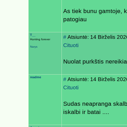
As tiek bunu gamtoje, k
patogiau
T__
#
Atsiuntė: 14 Birželis 20
Hunting forever
Cituoti
Narys
Nuolat purkštis nereikia
readme
#
Atsiuntė: 14 Birželis 20
Cituoti
Sudas neapranga skalbi
iskalbi ir batai ....