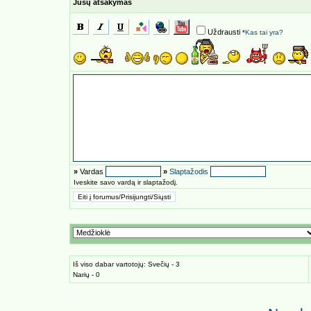
Jūsų atsakymas
Uždrausti
*
Kas tai yra?
»
Vardas
»
Slaptažodis
Iveskite savo vardą ir slaptažodį.
Iš viso dabar vartotojų: Svečių - 3
Narių - 0