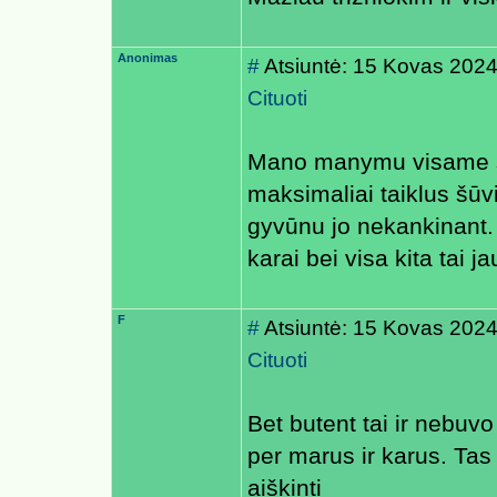
Anonimas
#
Atsiuntė: 15 Kovas 2024
Cituoti
Mano manymu visame ši
maksimaliai taiklus šūv
gyvūnu jo nekankinant. 
karai bei visa kita tai ja
F
#
Atsiuntė: 15 Kovas 2024
Cituoti
Bet butent tai ir nebuv
per marus ir karus. Tas 
aiškinti