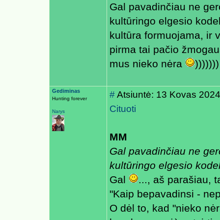
Gal pavadinčiau ne gero
kultūringo elgesio kod
kultūra formuojama, ir 
pirma tai pačio žmogaus
mus nieko nėra
)))))))
Gediminas
#
Atsiuntė: 13 Kovas 2024
Hunting forever
Cituoti
Narys
MM
Gal pavadinčiau ne gero
kultūringo elgesio kode
Gal
..., aš parašiau, 
"Kaip bepavadinsi - nepa
O dėl to, kad "nieko nėr