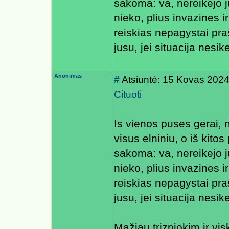
sakoma: va, nereikejo ju
nieko, plius invazines i
reiskias nepagystai praš
jusu, jei situacija nesik
Anonimas
#
Atsiuntė: 15 Kovas 2024
Cituoti
Is vienos puses gerai, 
visus elniniu, o iš kit
sakoma: va, nereikejo ju
nieko, plius invazines i
reiskias nepagystai praš
jusu, jei situacija nesik
Mažiau trizniokim ir vi