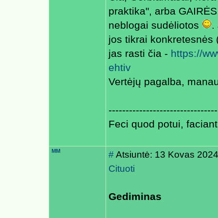
praktika", arba GAIRĖS, 
neblogai sudėliotos
.
jos tikrai konkretesnės 
jas rasti čia -
https://w
ehtiv
Vertėjų pagalba, manau
--------------------------------
Feci quod potui, faciant
MM
#
Atsiuntė: 13 Kovas 2024
Cituoti
Gediminas