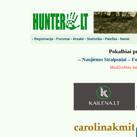
-
Registracija
-
Forumai
-
Atsakė
-
Statistika
-
Paieška
-
Nariai
Pokalbiai p
--
Naujienos
Straipsniai
--
Fo
Medžioklės tai