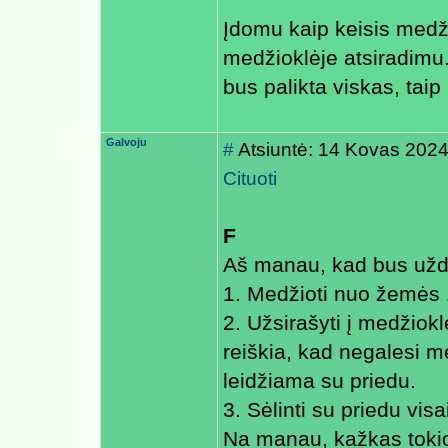
Įdomu kaip keisis medži
medžioklėje atsiradimu.
bus palikta viskas, tai
Galvoju
#
Atsiuntė: 14 Kovas 2024
Cituoti
F
Aš manau, kad bus uždė
1. Medžioti nuo žemės 
2. Užsirašyti į medžiokl
reiškia, kad negalesi me
leidžiama su priedu.
3. Sėlinti su priedu vis
Na manau, kažkas tokio 