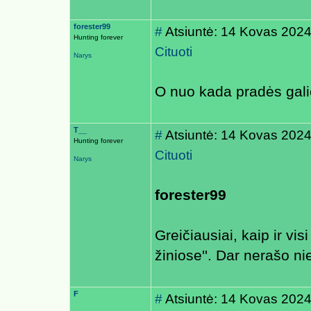
forester99
#
Atsiuntė: 14 Kovas 2024
Hunting forever
Cituoti
Narys
O nuo kada pradės gali
T__
#
Atsiuntė: 14 Kovas 2024
Hunting forever
Cituoti
Narys
forester99
Greičiausiai, kaip ir vi
žiniose''. Dar nerašo ni
F
#
Atsiuntė: 14 Kovas 2024