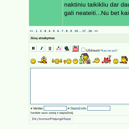
naktiniu taikikliu dar da
gali neateiti...Nu bet kai
<<
.
1
.
2
.
3
.
4
.
5
.
6
.
7
.
8
.
9
.
10
...
17
.
18
.
>>
Jūsų atsakymas
Uždrausti
*
Kas tai yra?
»
Vardas
»
Slaptažodis
Iveskite savo vardą ir slaptažodį.