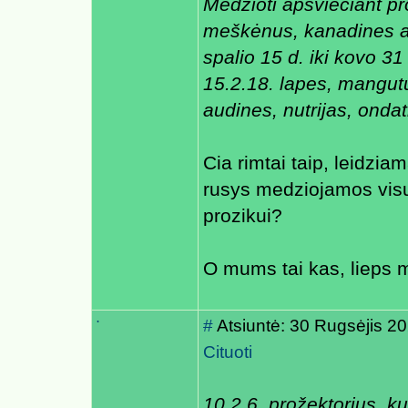
Medžioti apšviečiant p
meškėnus, kanadines au
spalio 15 d. iki kovo 31
15.2.18. lapes, mangu
audines, nutrijas, onda
Cia rimtai taip, leidzia
rusys medziojamos visu
prozikui?
O mums tai kas, lieps me
.
#
Atsiuntė: 30 Rugsėjis 2
Cituoti
10.2.6. prožektorius, ku