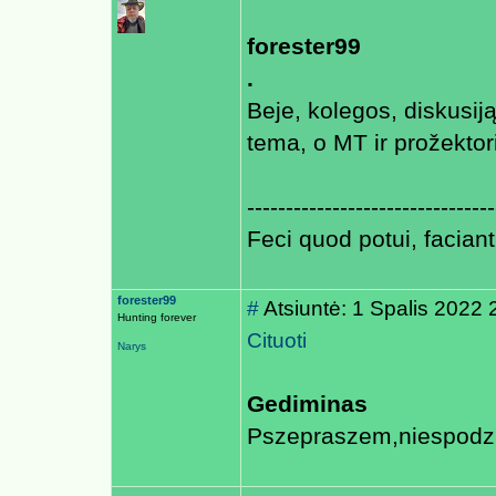
forester99
.
Beje, kolegos, diskusij
tema, o MT ir prožekto
--------------------------------
Feci quod potui, faciant
forester99
#
Atsiuntė: 1 Spalis 2022 
Hunting forever
Cituoti
Narys
Gediminas
Pszepraszem,niespodzi