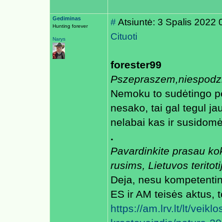
Gediminas
#
Atsiuntė: 3 Spalis 2022
Hunting forever
Cituoti
Narys
forester99
Pszepraszem,niespodzia
Nemoku to sudėtingo p
nesako, tai gal tegul ja
nelabai kas ir susidom
.
Pavardinkite prasau ko
rusims, Lietuvos terito
Deja, nesu kompetenting
ES ir AM teisės aktus, 
https://am.lrv.lt/lt/veikl