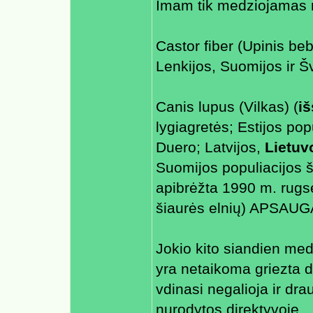
Imam tik medziojamas r
Castor fiber (Upinis beb
Lenkijos, Suomijos ir
Canis lupus (Vilkas) (
i
lygiagretės; Estijos pop
Duero; Latvijos,
Lietuv
Suomijos populiacijos š
apibrėžta 1990 m. rugsė
šiaurės elnių) APSA
Jokio kito siandien me
yra netaikoma griezta 
vdinasi negalioja ir d
nurodytos direktyvoje.