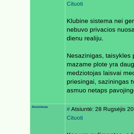
Cituoti
Klubine sistema nei ger
nebuvo privacios nuosav
dienu realiju.
Nesazinigas, taisykles
mazame plote yra daug
medziotojas laisvai med
priesingai, saziningas 
asmuo netaps pavojing
Anonimas
#
Atsiuntė: 28 Rugsėjis 2
Cituoti