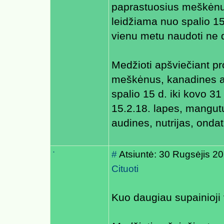
paprastuosius meškėnus
leidžiama nuo spalio 15
vienu metu naudoti ne d
Medžioti apšviečiant p
meškėnus, kanadines au
spalio 15 d. iki kovo 31
15.2.18. lapes, mangu
audines, nutrijas, onda
.
#
Atsiuntė: 30 Rugsėjis 2
Cituoti
Kuo daugiau supainioji 