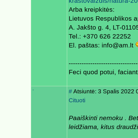
krastovaizdis/natura-20
Arba kreipkitės:
Lietuvos Respublikos ap
A. Jakšto g. 4, LT-01105
Tel.: +370 626 22252
El. paštas: info@am.lt
--------------------------------
Feci quod potui, faciant
.
#
Atsiuntė: 3 Spalis 2022 
Cituoti
Paaiškinti nemoku . Bet
leidžiama, kitus draudž