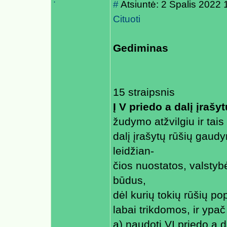
.
#
Atsiuntė: 2 Spalis 2022 
Cituoti
Gediminas
15 straipsnis
Į V priedo a dalį įrašyt
žudymo atžvilgiu ir tais 
dalį įrašytų rūšių gaud
leidžian-
čios nuostatos, valstyb
būdus,
dėl kurių tokių rūšių pop
labai trikdomos, ir ypač
a) naudoti VI priedo a 