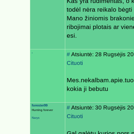
Kas yra rudimentas, o k
todėl nėra reikalo bėgt
Mano žiniomis brakonier
ribojimai plotais ar vien
esi.
.
#
Atsiuntė: 28 Rugsėjis 2
Cituoti
Mes.nekalbam.apie.tuos.
kokia ji bebutu
forester99
#
Atsiuntė: 30 Rugsėjis 2
Hunting forever
Cituoti
Narys
Gal galėtų kurios nors 