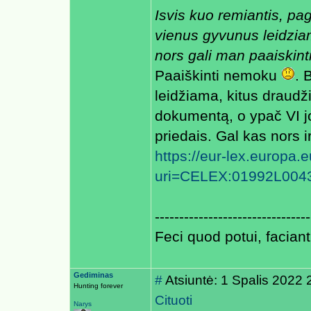
Isvis kuo remiantis, pa
vienus gyvunus leidzia
nors gali man paaiskint
Paaiškinti nemoku
. 
leidžiama, kitus draudž
dokumentą, o ypač VI jo 
priedais. Gal kas nors 
https://eur-lex.europa.
uri=CELEX:01992L004
--------------------------------
Feci quod potui, faciant
Gediminas
#
Atsiuntė: 1 Spalis 2022 
Hunting forever
Cituoti
Narys