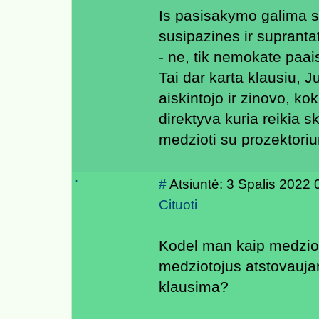
Is pasisakymo galima s
susipazines ir suprantat
- ne, tik nemokate paais
Tai dar karta klausiu, 
aiskintojo ir zinovo, k
direktyva kuria reikia s
medzioti su prozektori
.
#
Atsiuntė: 3 Spalis 2022 
Cituoti
Kodel man kaip medzioto
medziotojus atstovaujan
klausima?