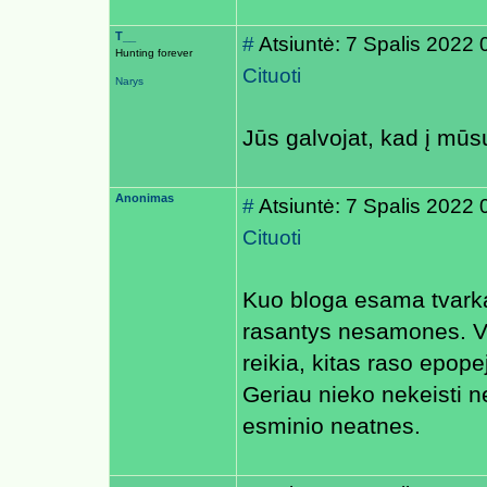
T__
#
Atsiuntė: 7 Spalis 2022 
Hunting forever
Cituoti
Narys
Jūs galvojat, kad į mūs
Anonimas
#
Atsiuntė: 7 Spalis 2022 
Cituoti
Kuo bloga esama tvarka ?
rasantys nesamones. Vi
reikia, kitas raso epop
Geriau nieko nekeisti n
esminio neatnes.
.