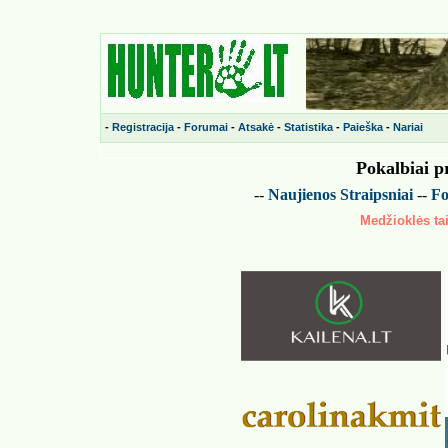
-
Registracija
-
Forumai
-
Atsakė
-
Statistika
-
Paieška
-
Nariai
Pokalbiai p
--
Naujienos
Straipsniai
--
Fo
Medžioklės tai