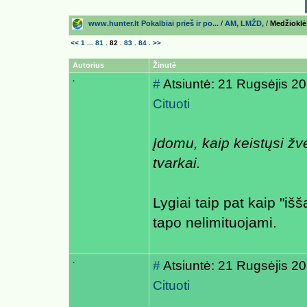
www.hunter.lt Pokalbiai prieš ir po...
/
AM, LMŽD,
/
Medžioklės
<<
1
...
81
.
82
.
83
.
84
.
>>
Autorius
Žinutė
.
#
Atsiuntė: 21 Rugsėjis 2
Cituoti
Įdomu, kaip keistųsi žvė
tvarkai.
Lygiai taip pat kaip "iš
tapo nelimituojami.
.
#
Atsiuntė: 21 Rugsėjis 2
Cituoti