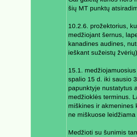
šių MT punktų atsiradimo
10.2.6. prožektorius, ku
medžiojant šernus, la
kanadines audines, nutr
ieškant sužeistų žvėrių
15.1. medžiojamuosius 
spalio 15 d. iki sausio 
papunktyje nustatytus 
medžioklės terminus. 
miškines ir akmenines 
ne miškuose leidžiama n
Medžioti su šunimis ta