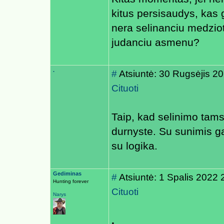
kitus persisaudys, kas 
nera selinanciu medzioto
judanciu asmenu?
.
#
Atsiuntė: 30 Rugsėjis 2
Cituoti
Taip, kad selinimo tam
durnyste. Su sunimis ga
su logika.
Gediminas
#
Atsiuntė: 1 Spalis 2022 
Hunting forever
Cituoti
Narys
.