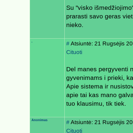
Su "visko išmedžiojimo" 
prarasti savo geras vie
nieko.
.
#
Atsiuntė: 21 Rugsėjis 2
Cituoti
Del manes pergyventi ne
gyvenimams i prieki, kad
Apie sistema ir nusisto
apie tai kas mano galv
tuo klausimu, tik tiek.
Anonimas
#
Atsiuntė: 21 Rugsėjis 2
Cituoti