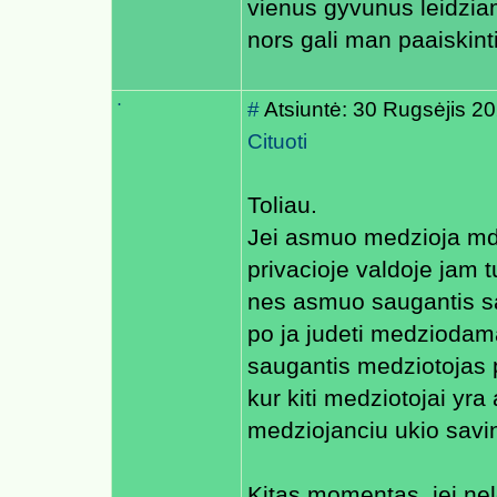
vienus gyvunus leidzia
nors gali man paaiskint
.
#
Atsiuntė: 30 Rugsėjis 2
Cituoti
Toliau.
Jei asmuo medzioja mdz
privacioje valdoje jam t
nes asmuo saugantis sav
po ja judeti medziodam
saugantis medziotojas p
kur kiti medziotojai yra
medziojanciu ukio savin
Kitas momentas, jei nel