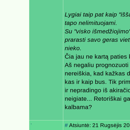
Lygiai taip pat kaip "iš
tapo nelimituojami.
Su "visko išmedžiojimo" 
prarasti savo geras vie
nieko.
Čia jau ne kartą paties k
Aš negaliu prognozuoti 
nereiškia, kad kažkas 
kas ir kaip bus. Tik pr
ir nepradingo iš akirači
neigiate... Retoriškai g
kalbama?
.
#
Atsiuntė: 21 Rugsėjis 2