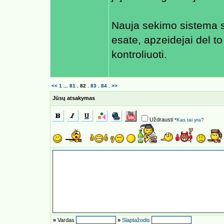
Nauja sekimo sistema sa
esate, apzeidejai del to 
kontroliuoti.
<<
1
...
81
.
82
.
83
.
84
.
>>
Jūsų atsakymas
Uždrausti
*
Kas tai yra?
»
Vardas
»
Slaptažodis