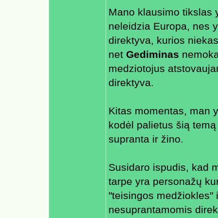
Mano klausimo tikslas 
neleidzia Europa, nes y
direktyva, kurios niekas
net
Gediminas
nemoka p
medziotojus atstovaujan
direktyva.
Kitas momentas, man yr
kodėl palietus šią temą 
supranta ir žino.
Susidaro ispudis, kad 
tarpe yra personažų kur
"teisingos medžiokles"
nesuprantamomis direk