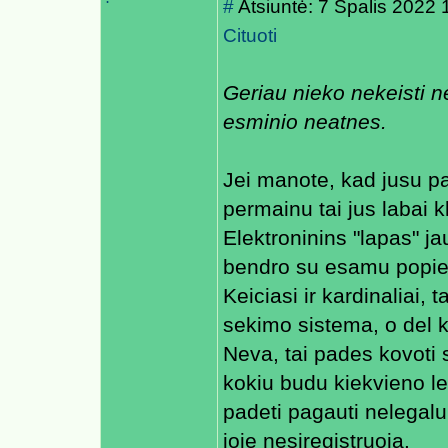
#
Atsiuntė: 7 Spalis 2022 
Cituoti
Geriau nieko nekeisti n
esminio neatnes.
Jei manote, kad jusu 
permainu tai jus labai k
Elektroninins "lapas" j
bendro su esamu popieri
Keiciasi ir kardinaliai, 
sekimo sistema, o del 
Neva, tai pades kovoti 
kokiu budu kiekvieno le
padeti pagauti nelegalu
joje nesiregistruoja.