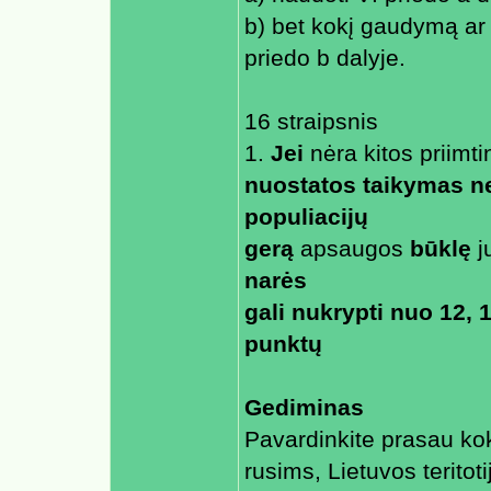
b) bet kokį gaudymą ar
priedo b dalyje.
16 straipsnis
1.
Jei
nėra kitos priimti
nuostatos taikymas ne
populiacijų
gerą
apsaugos
būklę
j
narės
gali nukrypti nuo 12, 1
punktų
Gediminas
Pavardinkite prasau ko
rusims, Lietuvos terito