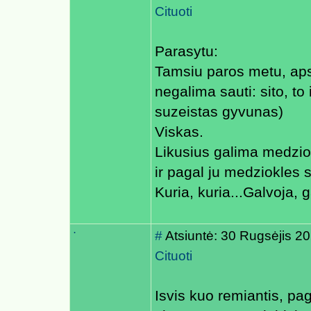
Cituoti
Parasytu:
Tamsiu paros metu, apsv
negalima sauti: sito, t
suzeistas gyvunas)
Viskas.
Likusius galima medziot
ir pagal ju medziokles 
Kuria, kuria...Galvoja, g
.
#
Atsiuntė: 30 Rugsėjis 2
Cituoti
Isvis kuo remiantis, pa