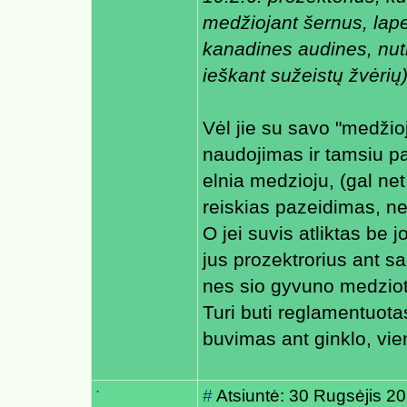
medžiojant šernus, la
kanadines audines, nutr
ieškant sužeistų žvėrių
Vėl jie su savo "medžio
naudojimas ir tamsiu p
elnia medzioju, (gal net 
reiskias pazeidimas, n
O jei suvis atliktas be
jus prozektrorius ant sa
nes sio gyvuno medziot
Turi buti reglamentuota
buvimas ant ginklo, vie
.
#
Atsiuntė: 30 Rugsėjis 2