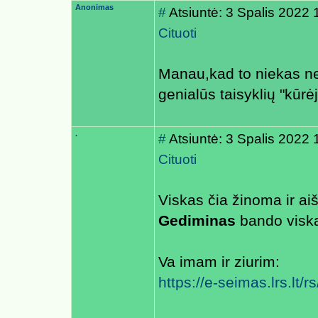
Anonimas
#
Atsiuntė: 3 Spalis 2022 
Cituoti
Manau,kad to niekas než
genialūs taisyklių "kūrėj
.
#
Atsiuntė: 3 Spalis 2022 
Cituoti
Viskas čia žinoma ir ai
Gediminas
bando viską
Va imam ir ziurim:
https://e-seimas.lrs.lt