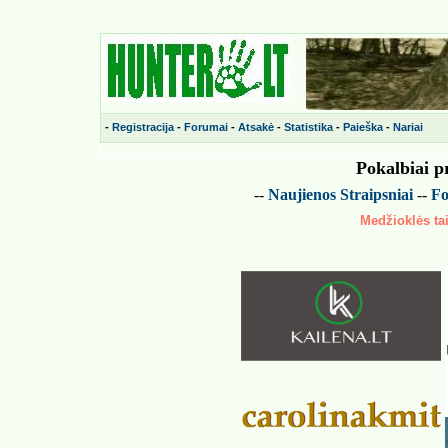
-
Registracija
-
Forumai
-
Atsakė
-
Statistika
-
Paieška
-
Nariai
Pokalbiai p
--
Naujienos
Straipsniai
--
Fo
Medžioklės tai