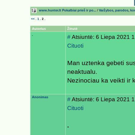
www.hunter.lt Pokalbiai prieš ir po...
/
Varžybos, parodos, kon
<<
.
1
.
2
.
Autorius
Žinutė
.
#
Atsiuntė: 6 Liepa 2021 
Cituoti
Man uztenka gebeti susa
neaktualu.
Nezinociau ka veikti ir
Anonimas
#
Atsiuntė: 6 Liepa 2021 
Cituoti
.