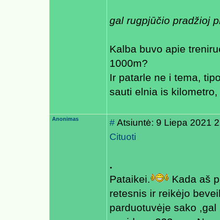
gal rugpjūčio pradžioj p
Kalba buvo apie treniru
1000m?
Ir patarle ne i tema, ti
sauti elnia is kilometro
Anonimas
#
Atsiuntė: 9 Liepa 2021 
Cituoti
.
Pataikei.
Kada aš pi
retesnis ir reikėjo beve
parduotuvėje sako ,gal 