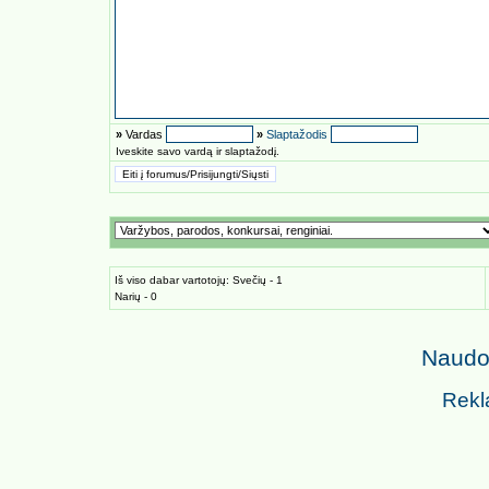
»
Vardas
»
Slaptažodis
Iveskite savo vardą ir slaptažodį.
Iš viso dabar vartotojų: Svečių - 1
Narių - 0
Naudoj
Rekl