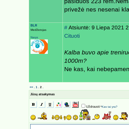
pasiduos 223 rem.Neman
privežė nes nesenai kl
BLR
#
Atsiuntė: 9 Liepa 2021 
Medžiotojas
Cituoti
Narys
Kalba buvo apie treniru
1000m?
Ne kas, kai nebepameni
<<
.
1
.
2
.
Jūsų atsakymas
Uždrausti
*
Kas tai yra?