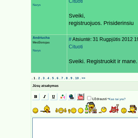
Cituoti
Narys
Sveiki,
registruojuos. Prisiderinsiu
Andriucha
#
Atsiuntė: 31 Rugpjūtis 2012 1
Medžiotojas
Cituoti
Narys
Sveiki. Registruokit ir mane
.
1
.
2
.
3
.
4
.
5
.
6
.
7
.
8
.
9
.
10
.
>>
Jūsų atsakymas
Uždrausti
*
Kas tai yra?