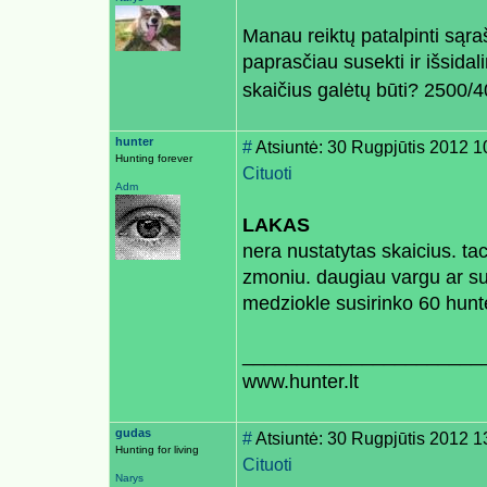
Manau reiktų patalpinti sąraš
paprasčiau susekti ir išsida
skaičius galėtų būti? 2500/
hunter
#
Atsiuntė: 30 Rugpjūtis 2012 1
Hunting forever
Cituoti
Adm
LAKAS
nera nustatytas skaicius. tac
zmoniu. daugiau vargu ar sus
medziokle susirinko 60 hunte
______________________
www.hunter.lt
gudas
#
Atsiuntė: 30 Rugpjūtis 2012 1
Hunting for living
Cituoti
Narys