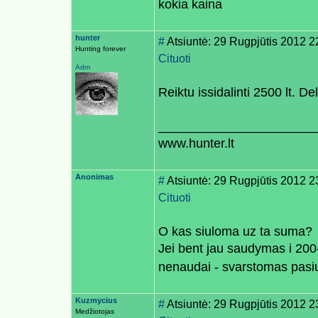
kokia kaina
hunter
#
Atsiuntė: 29 Rugpjūtis 2012 2
Hunting forever
Cituoti
Adm
Reiktu issidalinti 2500 lt. De
______________________
www.hunter.lt
Anonimas
#
Atsiuntė: 29 Rugpjūtis 2012 2
Cituoti
O kas siuloma uz ta suma?
Jei bent jau saudymas i 20
nenaudai - svarstomas pas
Kuzmycius
#
Atsiuntė: 29 Rugpjūtis 2012 2
Medžiotojas