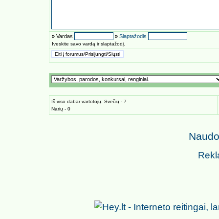
»
Vardas
»
Slaptažodis
Iveskite savo vardą ir slaptažodį.
Iš viso dabar vartotojų: Svečių - 7
Narių - 0
Naudoj
Rekl