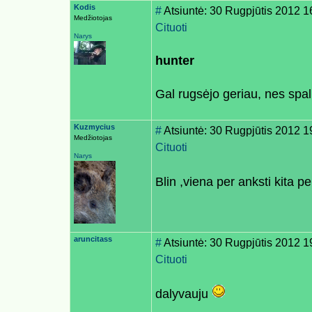
Kodis
#
Atsiuntė: 30 Rugpjūtis 2012 1
Medžiotojas
Cituoti
Narys
hunter
Gal rugsėjo geriau, nes spal
Kuzmycius
#
Atsiuntė: 30 Rugpjūtis 2012 1
Medžiotojas
Cituoti
Narys
Blin ,viena per anksti kita pe
aruncitass
#
Atsiuntė: 30 Rugpjūtis 2012 1
Cituoti
dalyvauju