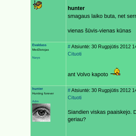
hunter
smagaus laiko buta, net ser
vienas šūvis-vienas kūnas
Evaldass
#
Atsiuntė: 30 Rugpjūtis 2012 1
Medžiotojas
Cituoti
Narys
ant Volvo kapoto
hunter
#
Atsiuntė: 30 Rugpjūtis 2012 1
Hunting forever
Cituoti
Adm
Siandien viskas paaiskejo. D
geriau?
______________________