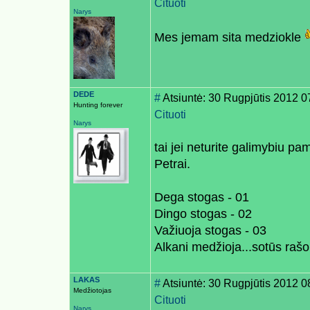
Cituoti
Narys
Mes jemam sita medziokle
DEDE
#
Atsiuntė: 30 Rugpjūtis 2012 0
Hunting forever
Cituoti
Narys
tai jei neturite galimybiu pa
Petrai.
Dega stogas - 01
Dingo stogas - 02
Važiuoja stogas - 03
Alkani medžioja...sotūs raš
LAKAS
#
Atsiuntė: 30 Rugpjūtis 2012 0
Medžiotojas
Cituoti
Narys