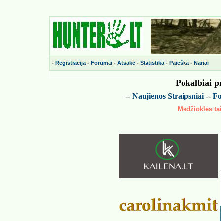
-
Registracija
-
Forumai
-
Atsakė
-
Statistika
-
Paieška
-
Nariai
Pokalbiai p
--
Naujienos
Straipsniai
--
Fo
Medžioklės tai