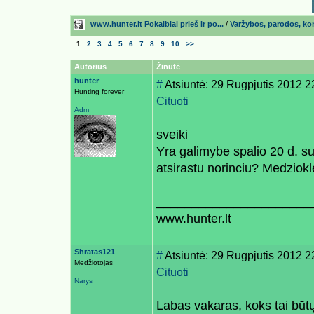
www.hunter.lt Pokalbiai prieš ir po...
/
Varžybos, parodos, kon
.
1
.
2
.
3
.
4
.
5
.
6
.
7
.
8
.
9
.
10
.
>>
Autorius
Žinutė
hunter
#
Atsiuntė: 29 Rugpjūtis 2012 2
Hunting forever
Cituoti
Adm
sveiki
Yra galimybe spalio 20 d. 
atsirastu norinciu? Medziokl
______________________
www.hunter.lt
Shratas121
#
Atsiuntė: 29 Rugpjūtis 2012 2
Medžiotojas
Cituoti
Narys
Labas vakaras, koks tai būt