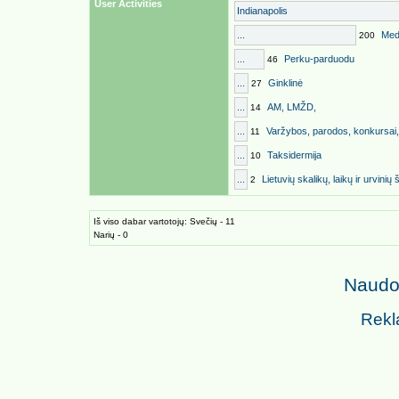
User Activities
Indianapolis
...
Med
200
...
Perku-parduodu
46
...
Ginklinė
27
...
AM, LMŽD,
14
...
Varžybos, parodos, konkursai, 
11
...
Taksidermija
10
...
Lietuvių skalikų, laikų ir urvinių
2
Iš viso dabar vartotojų: Svečių - 11
Narių - 0
Naudoj
Rekl