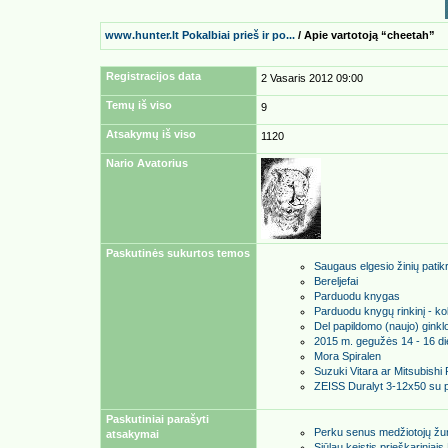
www.hunter.lt Pokalbiai prieš ir po...
/ Apie vartotoją “cheetah”
Registracijos data
2 Vasaris 2012 09:00
Temų iš viso
9
Atsakymų iš viso
1120
Nario Avatorius
Paskutinės sukurtos temos
Saugaus elgesio žinių patikr
Bereljefai
Parduodu knygas
Parduodu knygų rinkinį - ko
Del papildomo (naujo) ginklo
2015 m. gegužės 14 - 16 d
Mora Spiralen
Suzuki Vitara ar Mitsubishi
ZEISS Duralyt 3-12x50 su p
Paskutiniai parašyti
Perku senus medžiotojų žu
atsakymai
Siūlau keistis prieškariniai