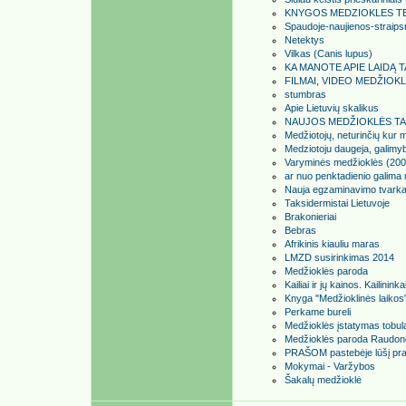
KNYGOS MEDZIOKLES T
Spaudoje-naujienos-straipsn
Netektys
Vilkas (Canis lupus)
KA MANOTE APIE LAIDĄ
FILMAI, VIDEO MEDŽIOK
stumbras
Apie Lietuvių skalikus
NAUJOS MEDŽIOKLĖS TA
Medžiotojų, neturinčių ku
Medziotoju daugeja, galimyb
Varyminės medžioklės (200
ar nuo penktadienio galima
Nauja egzaminavimo tvarka
Taksidermistai Lietuvoje
Brakonieriai
Bebras
Afrikinis kiauliu maras
LMZD susirinkimas 2014
Medžioklės paroda
Kailiai ir jų kainos. Kailininka
Knyga "Medžioklinės laikos"
Perkame bureli
Medžioklės įstatymas tobulas,
Medžioklės paroda Raudon
PRAŠOM pastebėje lūšį pra
Mokymai - Varžybos
Šakalų medžioklė