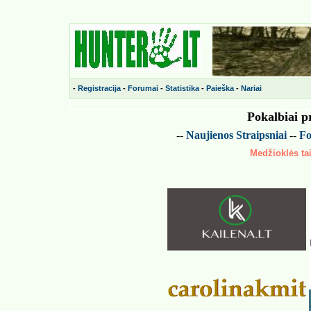
-
Registracija
-
Forumai
-
Statistika
-
Paieška
-
Nariai
Pokalbiai p
--
Naujienos
Straipsniai
--
Fo
Medžioklės tai